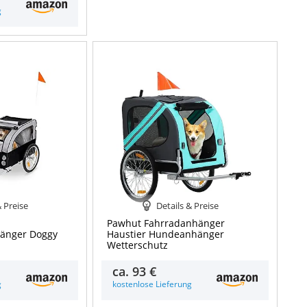
g
& Preise
Details & Preise
Pawhut Fahrradanhänger
hänger Doggy
Haustier Hundeanhänger
Wetterschutz
ca.
93 €
g
kostenlose Lieferung