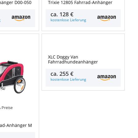
änger D00-050
Trixie 12805 Fahrrad-Anhänger
ca.
128 €
g
kostenlose Lieferung
Details & Preise
XLC Doggy Van
Fahrradhundeanhänger
ca.
255 €
kostenlose Lieferung
& Preise
rrad-Anhänger M