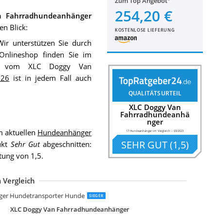
Zum Top Angebot
254,20 €
n Fahrradhundeanhänger
en Blick:
KOSTENLOSE LIEFERUNG
Wir unterstützen Sie durch
 Onlineshop finden Sie im
gt vom XLC Doggy Van
026
ist in jedem Fall auch
QUALITÄTSURTEIL
XLC Doggy Van
Fahrradhundeanhä
nger
m aktuellen
Hundeanhänger
17 Hundeanhänger im Vergleich
–
03/2023
SEHR GUT
(
1,5
)
ukt
Sehr Gut
abgeschnitten:
tung von 1,5.
 Vergleich
rixie 12805 Fahrrad-Anhänger
rixie Fahrrad-Anhänger
apilioshop Argo Hundeanhänger Fahrradanhänger
arlie Fahrradanhänger Doggy Liner 1
awhut Fahrradanhänger Haustier Hundeanhänger Wetterschutz
lue Bird Hundeanhänger
awhut Hundeanhänger
onz/Kranich Hundeanhänger
lue Bird Mini-Hundeanhänger 12
awhut Hundeanhänger
arlie Doggy Liner Economy
arlie Doggy Liner Economy
er Hundetransporter Hunde
SIEGER
XLC Doggy Van Fahrradhundeanhänger