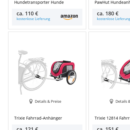
Hundetransporter Hunde
PawHut Hundeanh
ca.
110 €
ca.
180 €
kostenlose Lieferung
kostenlose Lieferun
Details & Preise
Details 
Trixie Fahrrad-Anhänger
Trixie 12814 Fah
ca.
121 €
ca.
151 €