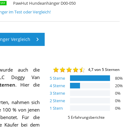
PawHut Hundeanhänger D00-050
TIPP
nger
im Test oder Vergleich!
ger Vergleich
wurde auch die
4,7
von 5 Sternen
LC Doggy Van
5
Sterne
80
%
ernen
. Hier die
4
Sterne
20
%
3
Sterne
0
%
2
Sterne
0
%
erten, nahmen sich
1
Stern
0
%
te 100 % von jenen
benotet. Für die
5
Erfahrungsberichte
ie Käufer bei dem