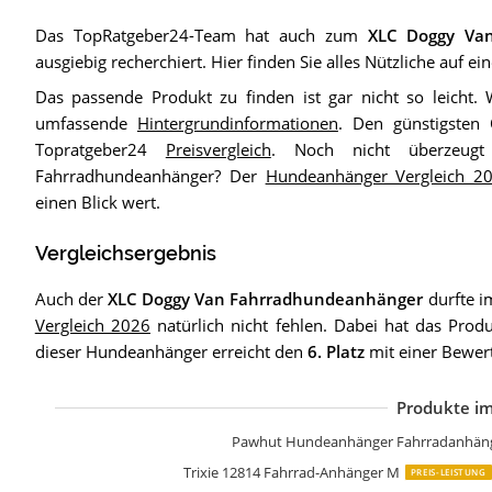
Das TopRatgeber24-Team hat auch zum
XLC Doggy Va
ausgiebig recherchiert. Hier finden Sie alles Nützliche auf ein
Das passende Produkt zu finden ist gar nicht so leicht. 
umfassende
Hintergrundinformationen
. Den günstigsten
Topratgeber24
Preisvergleich
. Noch nicht überzeu
Fahrradhundeanhänger? Der
Hundeanhänger Vergleich 2
einen Blick wert.
Vergleichsergebnis
Auch der
XLC Doggy Van Fahrradhundeanhänger
durfte i
Vergleich 2026
natürlich nicht fehlen. Dabei hat das Prod
dieser Hundeanhänger erreicht den
6. Platz
mit einer Bewer
Produkte im
T
T
P
K
P
B
P
M
B
P
K
K
Pawhut Hundeanhänger Fahrradanhäng
Trixie 12814 Fahrrad-Anhänger M
PREIS-LEISTUNG