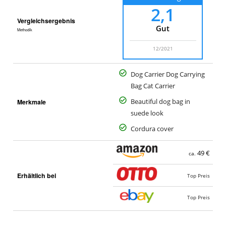
2,1
Vergleichsergebnis
Gut
Methodik
12/2021
Dog Carrier Dog Carrying
Bag Cat Carrier
Merkmale
Beautiful dog bag in
suede look
Cordura cover
49 €
ca.
Erhältlich bei
Top Preis
Top Preis