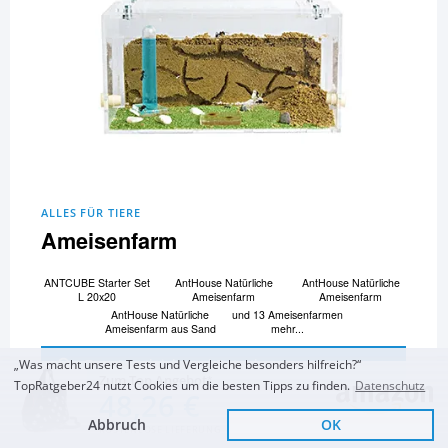
ALLES FÜR TIERE
Ameisenfarm
ANTCUBE Starter Set
AntHouse Natürliche
AntHouse Natürliche
L 20x20
Ameisenfarm
Ameisenfarm
AntHouse Natürliche
und 13 Ameisenfarmen
Ameisenfarm aus Sand
mehr...
Zum Vergleich und Ratgeber
„Was macht unsere Tests und Vergleiche besonders hilfreich?“
Zum Top Angebot
TopRatgeber24 nutzt Cookies um die besten Tipps zu finden.
Datenschutz
48,26 €
Abbruch
OK
KOSTENLOSE LIEFERUNG