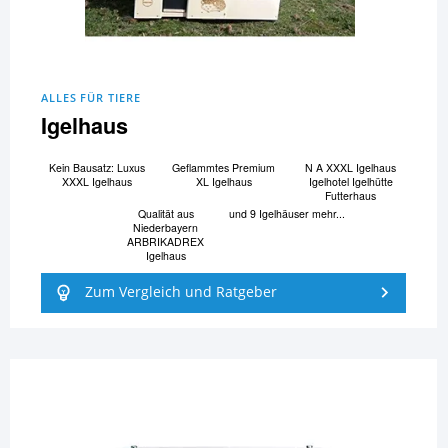
ALLES FÜR TIERE
Igelhaus
Kein Bausatz: Luxus
Geflammtes Premium
N A XXXL Igelhaus
XXXL Igelhaus
XL Igelhaus
Igelhotel Igelhütte
Futterhaus
Qualität aus
und 9 Igelhäuser mehr...
Niederbayern
ARBRIKADREX
Igelhaus
Zum Vergleich und Ratgeber