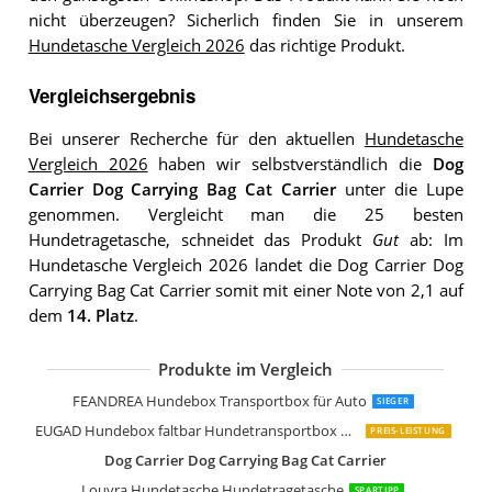
nicht überzeugen? Sicherlich finden Sie in unserem
Hundetasche Vergleich 2026
das richtige Produkt.
Vergleichsergebnis
Bei unserer Recherche für den aktuellen
Hundetasche
Vergleich 2026
haben wir selbstverständlich die
Dog
Carrier Dog Carrying Bag Cat Carrier
unter die Lupe
genommen. Vergleicht man die 25 besten
Hundetragetasche, schneidet das Produkt
Gut
ab: Im
Hundetasche Vergleich 2026 landet die Dog Carrier Dog
Carrying Bag Cat Carrier somit mit einer Note von 2,1 auf
dem
14. Platz
.
Produkte im Vergleich
Lucky Lamb Cloudscout Faltbare Trag
PET VIOLET PetViolet Transportbox
Hunter Barcelona Tragetasche Transp
PETTOM Oxford Haustier Tragetasch
Petsfit Hunde Carriers
BoutiqueZOO Hundetasche Welpenta
HobbyDog Hundetragetasche
Groß Transporttasche Hundetasche
HUNTER Los Angeles Tragebeutel
HAPPY HACHI Petcomer Haustier Trä
FEANDREA Hundebox Transportbox für Auto
SIEGER
EUGAD Hundebox faltbar Hundetransportbox Auto Transportbox
PREIS-LEISTUNG
Dog Carrier Dog Carrying Bag Cat Carrier
Louvra Hundetasche Hundetragetasche
SPARTIPP