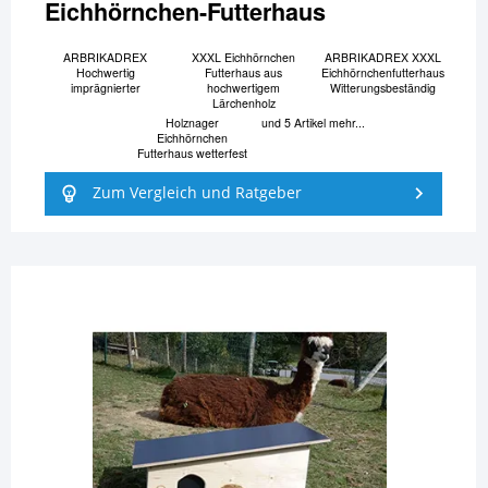
Eichhörnchen-Futterhaus
ARBRIKADREX
XXXL Eichhörnchen
ARBRIKADREX XXXL
Hochwertig
Futterhaus aus
Eichhörnchenfutterhaus
imprägnierter
hochwertigem
Witterungsbeständig
Lärchenholz
Holznager
und 5 Artikel mehr...
Eichhörnchen
Futterhaus wetterfest
Zum Vergleich und Ratgeber