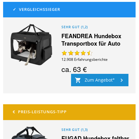
SEHR GUT
(
1,2
)
FEANDREA Hundebox
Transportbox für Auto
12.908
Erfahrungsberichte
ca.
63 €
Zum Angebot
SEHR GUT
(
1,3
)
EUGAD Hundebox faltbar