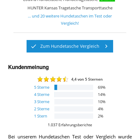
HUNTER Kansas Tragetasche Transporttasche
… und
20
weitere
Hundetaschen
im Test oder
Vergleich!
Zum Hundetasche Vergleich
Kundenmeinung
4,4
von 5 Sternen
5
Sterne
69
%
4
Sterne
14
%
3
Sterne
10
%
2
Sterne
4
%
1
Stern
2
%
1.037
Erfahrungsberichte
Bei unserem
Hundetaschen
Test oder Vergleich wurde