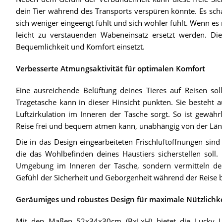
dein Tier während des Transports verspüren könnte. Es sch
sich weniger eingeengt fühlt und sich wohler fühlt. Wenn es 
leicht zu verstauenden Wabeneinsatz ersetzt werden. Diese
Bequemlichkeit und Komfort einsetzt.
Verbesserte Atmungsaktivität für optimalen Komfort
Eine ausreichende Belüftung deines Tieres auf Reisen sol
Tragetasche kann in dieser Hinsicht punkten. Sie besteht
Luftzirkulation im Inneren der Tasche sorgt. So ist gewäh
Reise frei und bequem atmen kann, unabhängig von der Läng
Die in das Design eingearbeiteten Frischluftöffnungen sind
die das Wohlbefinden deines Haustiers sicherstellen soll. 
Umgebung im Inneren der Tasche, sondern vermitteln dei
Gefühl der Sicherheit und Geborgenheit während der Reise b
Geräumiges und robustes Design für maximale Nützlichk
Mit den Maßen 52x34x30cm (BxLxH) bietet die Lucky La