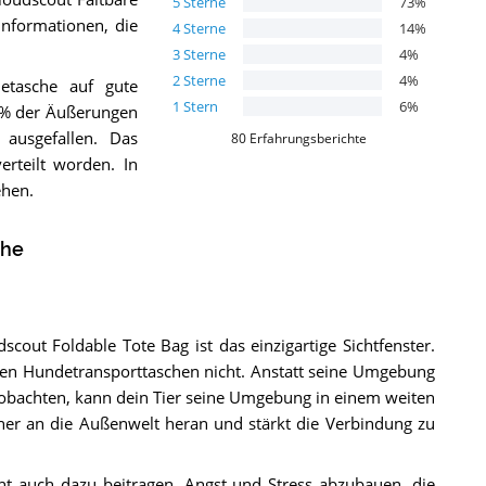
5
Sterne
73
%
 Informationen, die
4
Sterne
14
%
3
Sterne
4
%
2
Sterne
4
%
tasche auf gute
1
Stern
6
%
6 % der Äußerungen
ausgefallen. Das
80
Erfahrungsberichte
erteilt worden. In
ehen.
che
ut Foldable Tote Bag ist das einzigartige Sichtfenster.
en Hundetransporttaschen nicht. Anstatt seine Umgebung
obachten, kann dein Tier seine Umgebung in einem weiten
äher an die Außenwelt heran und stärkt die Verbindung zu
t auch dazu beitragen, Angst und Stress abzubauen, die