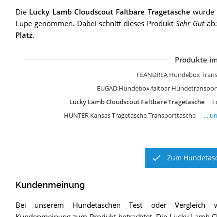
Die
Lucky Lamb Cloudscout Faltbare Tragetasche
wurde 
Lupe genommen. Dabei schnitt dieses Produkt
Sehr Gut
ab:
Platz
.
Produkte im
P
H
P
P
P
B
B
H
H
D
G
M
M
H
K
u
K
Z
H
L
FEANDREA Hundebox Transp
EUGAD Hundebox faltbar Hundetranspor
Lucky Lamb Cloudscout Faltbare Tragetasche
L
HUNTER Kansas Tragetasche Transporttasche
… u
Zum Hundetasc
Kundenmeinung
Bei unserem
Hundetaschen
Test oder Vergleich 
Kundenmeinung zum Produkt betrachtet.
Die
Lucky Lamb Cl