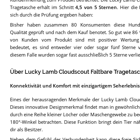
Tragetasche
erhält im Schnitt
4,5
von 5 Sternen
. Hier die
sich durch die Prüfung ergeben haben:
Bisher haben zusammen 80 Konsumenten diese Hunde
Qualität geprüft und nach dem Kauf benotet. So gut wie 8
von Kunden vom Produkt sind mit positiver Wertung 
bedeutet, es sind entweder vier oder sogar fünf Sterne v
diesem Falle wurden sogar fast ausschließlich 5 Sterne verli
Über Lucky Lamb Cloudscout Faltbare Tragetas
Konnektivität und Komfort mit einzigartigem Seherlebnis
Eines der herausragenden Merkmale der Lucky Lamb Cloudsco
Dieses innovative Designmerkmal findet man in gewöhnlich
durch eine Reihe kleiner Löcher oder Maschengewebe zu be
180°-Winkel betrachten. Diese Funktion bringt dein Tier n
dir als Besitzer.
Neben dem Gefühl der Verbundenheit kann diese freie Sich