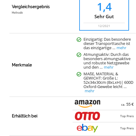
1,4
Vergleichsergebnis
Methodik
Sehr Gut
12/2021
Einzigartig: Das besondere
dieser Transporttasche ist
das einzigartige …
mehr
Atmungsaktiv: Durch das
besonders atmungsaktive
und robuste Netzgewebe
Merkmale
und den …
mehr
MAßE, MATERIAL &
GEWICHT: Größe L:
52x34x30cm (BxLxH)| 600D
Oxford-Gewebe leicht …
mehr
55 €
ca.
Erhältlich bei
Top Preis
Top Preis