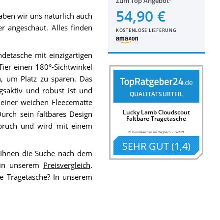
Zum Top Angebot
54,90 €
ben wir uns natürlich auch
r angeschaut. Alles finden
KOSTENLOSE LIEFERUNG
detasche mit einzigartigen
 Tier einen 180°-Sichtwinkel
, um Platz zu sparen. Das
saktiv und robust ist und
QUALITÄTSURTEIL
t einer weichen Fleecematte
Lucky Lamb Cloudscout
Durch sein faltbares Design
Faltbare Tragetasche
pruch und wird mit einem
25 Hundetaschen im Vergleich
–
12/2021
SEHR GUT
(
1,4
)
 Ihnen die Suche nach dem
e in unserem
Preisvergleich
.
e Tragetasche? In unserem