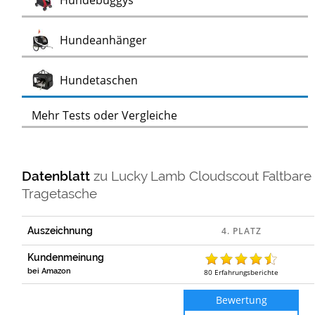
Hundebuggys
Test
Hundeanhänger
Test
Hundetaschen
Mehr Tests oder Vergleiche
Datenblatt
zu
Lucky Lamb Cloudscout Faltbare
Tragetasche
Auszeichnung
Kundenmeinung
bei Amazon
80
Erfahrungsberichte
Bewertung