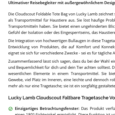
Ultimativer Reisebegleiter mit außergewöhnlichem Desig
Die Cloudscout Foldable Tote Bag von Lucky Lamb zeichnet s
als Transportmittel für Haustiere aus. Sie löst häufige Pr
Transportmitteln haben. Sie bietet einen ungehinderten Bl
Gefühl der Isolation oder des Eingesperrtseins, das Haustie
Die Integration von hochwertigen Bullaugen in diese Traget
Entwicklung von Produkten, die auf Komfort und Konnekti
eignet sie sich für verschiedene Zwecke - sei es für tägliche
Zusammenfassend lässt sich sagen, dass du bei der Wahl ein
und Bequemlichkeit für dich und dein Tier achten solltest. 
wesentlichen Elemente in einem Transportmittel. Sie biet
Gewebe, viel Platz im Inneren, eine leichte und dennoch robu
mehr als nur eine Tragetasche; sie ist ein sorgfältig gestaltet
Lucky Lamb Cloudscout Faltbare Tragetasche Vor
Einzigartiges Betrachtungsfenster
:
Das Produkt verfüg
einen 180°-Sichtwinkel ermöglicht. Diese Funktion ist vo