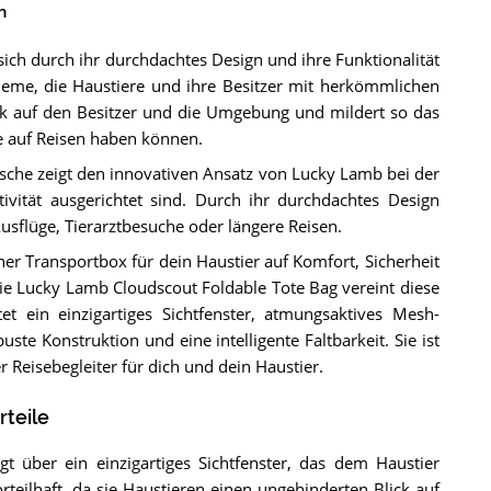
n
ich durch ihr durchdachtes Design und ihre Funktionalität
obleme, die Haustiere und ihre Besitzer mit herkömmlichen
ick auf den Besitzer und die Umgebung und mildert so das
re auf Reisen haben können.
asche zeigt den innovativen Ansatz von Lucky Lamb bei der
vität ausgerichtet sind. Durch ihr durchdachtes Design
 Ausflüge, Tierarztbesuche oder längere Reisen.
er Transportbox für dein Haustier auf Komfort, Sicherheit
Die Lucky Lamb Cloudscout Foldable Tote Bag vereint diese
et ein einzigartiges Sichtfenster, atmungsaktives Mesh-
ste Konstruktion und eine intelligente Faltbarkeit. Sie ist
er Reisebegleiter für dich und dein Haustier.
teile
t über ein einzigartiges Sichtfenster, das dem Haustier
rteilhaft, da sie Haustieren einen ungehinderten Blick auf