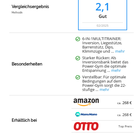
2,1
Vergleichsergebnis
Methodik
Gut
02/2025
6-IN-1MULTITRAINER:
Inversion, Liegestütze,
Barrenstütz, Dips,
Klimmzüge und …
mehr
Starker Rücken: Als
Inversionsbank bietet das
Besonderheiten
Power-Gym die optimale
Entspannung …
mehr
Verstellbar: Für optimale
Bedingungen auf dem
Power-Gym sorgt die 22-
stufige …
mehr
268 €
ca.
268 €
ca.
Erhältlich bei
Top Preis