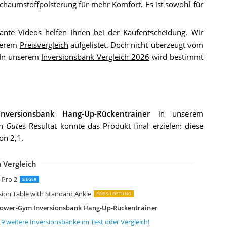
chaumstoffpolsterung für mehr Komfort. Es ist sowohl für
ante Videos helfen Ihnen bei der Kaufentscheidung. Wir
nserem
Preisvergleich
aufgelistet. Doch nicht überzeugt vom
 In unserem
Inversionsbank Vergleich 2026
wird bestimmt
nversionsbank Hang-Up-Rückentrainer
in unserem
in
Gut
es Resultat konnte das Produkt final erzielen: diese
on 2,1.
 Vergleich
XERPEUTIC 225SL Inversionsbank mit Luftkissen-gepolsterte ‘AIRSOFT’ Bein
portstech IT300
H Fitness Zero G400 klappbarer Inversionstrainer
OUDECH Inversionsbank Schwerkrafttrainer
OLEO Verstellbarer Faltbarer Inversionsbank
xerpeutic 475SL Inversionstisch mit Luftkissen-gepolsterte ‘AIRSOFT’ Beinh
larfit Relax Zone Comfort Inversionsbank Hang-Up-Rückentrainer Rücken-B
portPlus Inversionsbank klappbarer Schwerkrafttrainer
larfit Ease Delux Inversionsbank
larfit Relax Zone Comfort Inversionsbank Hang-Up-Rückentrainer Rücken-B
elaxdays Inversionsbank Rückentrainer klappbar
itness Reality 790XLT Inversionstisch
nversionsbank klappbar Yatek Deluxe
atek EL00803
portPlus SP-INV-010
ody Coach Schwerkrafttrainer 28550
CO-DE Inversionsbank Luxury Inversion
nKelar Inversionsbank klappbarer Schwerkrafttrainer
ediashop Back Lounge Inversions-Rücken-Trainer
 Pro 2
SIEGER
sion Table with Standard Ankle
PREIS-LEISTUNG
 Power-Gym Inversionsbank Hang-Up-Rückentrainer
19
weitere
Inversionsbänke
im Test oder Vergleich!