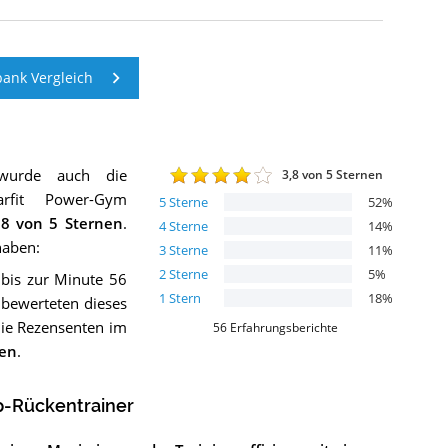
ank Vergleich
wurde auch die
3,8
von 5 Sternen
larfit Power-Gym
5
Sterne
52
%
,8
von 5 Sternen
.
4
Sterne
14
%
haben:
3
Sterne
11
%
2
Sterne
5
%
 bis zur Minute 56
1
Stern
18
%
 bewerteten dieses
die Rezensenten im
56
Erfahrungsberichte
nen
.
p-Rückentrainer