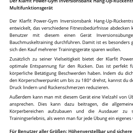
Der Klarfit Power-Gym Inversionsbank Hang-Up-Rückentra
Multifunktionsgerät
Der Klarfit Power-Gym Inversionsbank Hang-Up-Rückentrai
entwickelt, das verschiedene Fitnessbedürfnisse abdecken k
Benutzer mit diesem einen Gerät Inversionsübunge
Bauchmuskeltraining durchführen. Damit ist es besonders ge
sich den Kauf mehrerer Trainingsgeräte sparen wollen.
Zusätzlich zu seiner Vielseitigkeit bietet der Klarfit P
optimale Entspannung für den Rücken. Das ist perfekt fü
körperliche Betätigung Beschwerden haben. Indem du dich
den Körperschwerpunkt um bis zu 180° drehst, kannst du 
Druck lindern und Rückenschmerzen reduzieren.
Außerdem kann man mit diesem Gerät eine Vielzahl von Üb
ansprechen. Dies kann dazu beitragen, die allgemein
Körperbereichen aufzubauen und die Ausdauer zu ste
Trainingserlebnis, als wenn man für jede Übung ein eigenes
Für Benutzer aller Größen: Höhenverstellbar und sichere