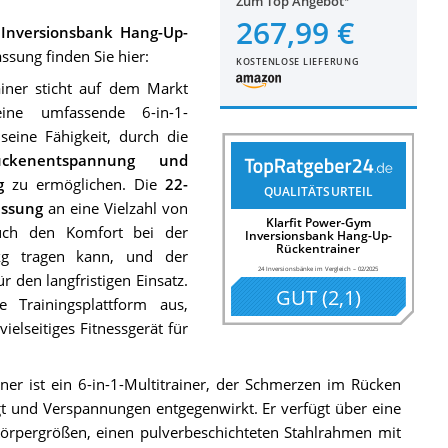
Zum Top Angebot
267,99 €
 Inversionsbank Hang-Up-
ung finden Sie hier:
KOSTENLOSE LIEFERUNG
iner sticht auf dem Markt
eine umfassende 6-in-1-
seine Fähigkeit, durch die
ückenentspannung und
g
zu ermöglichen. Die
22-
QUALITÄTSURTEIL
assung
an eine Vielzahl von
Klarfit Power-Gym
auch den Komfort bei der
Inversionsbank Hang-Up-
Rückentrainer
g tragen kann, und der
24 Inversionsbänke im Vergleich
–
02/2025
r den langfristigen Einsatz.
GUT
(
2,1
)
e Trainingsplattform aus,
ielseitiges Fitnessgerät für
er ist ein 6-in-1-Multitrainer, der Schmerzen im Rücken
t und Verspannungen entgegenwirkt. Er verfügt über eine
 Körpergrößen, einen pulverbeschichteten Stahlrahmen mit