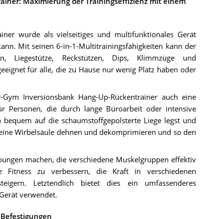
iner: Maximierung der Trainingseffizienz mit einem
ner wurde als vielseitiges und multifunktionales Gerät
ann. Mit seinen 6-in-1-Multitrainingsfähigkeiten kann der
n, Liegestütze, Reckstützen, Dips, Klimmzüge und
eignet für alle, die zu Hause nur wenig Platz haben oder
ower-Gym Inversionsbank Hang-Up-Rückentrainer auch eine
r Personen, die durch lange Büroarbeit oder intensive
 bequem auf die schaumstoffgepolsterte Liege legst und
deine Wirbelsäule dehnen und dekomprimieren und so den
ungen machen, die verschiedene Muskelgruppen effektiv
e Fitness zu verbessern, die Kraft in verschiedenen
igern. Letztendlich bietet dies ein umfassenderes
 Gerät verwendet.
 Befestigungen