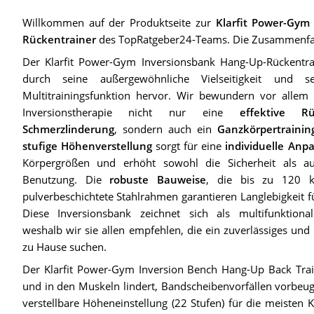
Willkommen auf der Produktseite zur
Klarfit Power-Gym
Rückentrainer
des TopRatgeber24-Teams. Die Zusammenfass
Der Klarfit Power-Gym Inversionsbank Hang-Up-Rückentra
durch seine außergewöhnliche Vielseitigkeit und s
Multitrainingsfunktion hervor. Wir bewundern vor allem 
Inversionstherapie nicht nur eine
effektive R
Schmerzlinderung
, sondern auch ein
Ganzkörpertrainin
stufige Höhenverstellung
sorgt für eine
individuelle Anp
Körpergrößen und erhöht sowohl die Sicherheit als 
Benutzung. Die
robuste Bauweise
, die bis zu 120 k
pulverbeschichtete Stahlrahmen garantieren Langlebigkeit fü
Diese Inversionsbank zeichnet sich als multifunktional
weshalb wir sie allen empfehlen, die ein zuverlässiges und v
zu Hause suchen.
Der Klarfit Power-Gym Inversion Bench Hang-Up Back Train
und in den Muskeln lindert, Bandscheibenvorfällen vorbeug
verstellbare Höheneinstellung (22 Stufen) für die meisten