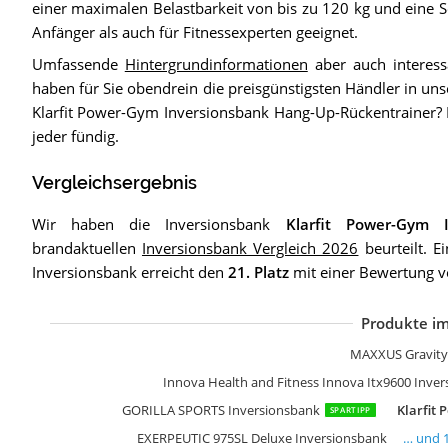
einer maximalen Belastbarkeit von bis zu 120 kg und eine S
Anfänger als auch für Fitnessexperten geeignet.
Umfassende
Hintergrundinformationen
aber auch interess
haben für Sie obendrein die preisgünstigsten Händler in u
Klarfit Power-Gym Inversionsbank Hang-Up-Rückentrainer?
jeder fündig.
Vergleichsergebnis
Wir haben die Inversionsbank
Klarfit Power-Gym I
brandaktuellen
Inversionsbank Vergleich 2026
beurteilt. E
Inversionsbank erreicht den
21. Platz
mit einer Bewertung v
Produkte im
E
S
B
B
Y
E
K
S
K
K
R
F
I
Y
S
B
E
D
M
MAXXUS Gravity
Innova Health and Fitness Innova Itx9600 Inver
GORILLA SPORTS Inversionsbank
Klarfit
SPARTIPP
EXERPEUTIC 975SL Deluxe Inversionsbank
… und