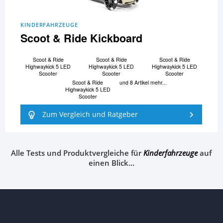
KINDERFAHRZEUGE
Scoot & Ride Kickboard
Scoot & Ride
Scoot & Ride
Scoot & Ride
Highwaykick 5 LED
Highwaykick 5 LED
Highwaykick 5 LED
Scooter
Scooter
Scooter
Scoot & Ride
und 8 Artikel mehr...
Highwaykick 5 LED
Scooter
Zum Vergleich und Ratgeber
Alle Tests und Produktvergleiche für
Kinderfahrzeuge
auf
einen Blick…