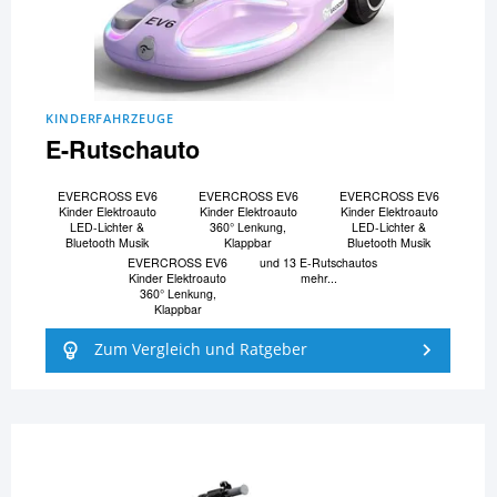
KINDERFAHRZEUGE
E-Rutschauto
EVERCROSS EV6
EVERCROSS EV6
EVERCROSS EV6
Kinder Elektroauto
Kinder Elektroauto
Kinder Elektroauto
LED-Lichter &
360° Lenkung,
LED-Lichter &
Bluetooth Musik
Klappbar
Bluetooth Musik
EVERCROSS EV6
und 13 E-Rutschautos
Kinder Elektroauto
mehr...
360° Lenkung,
Klappbar
Zum Vergleich und Ratgeber