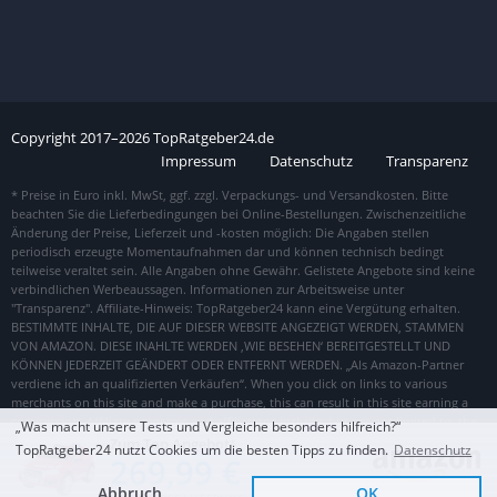
Copyright
2017–
2026
TopRatgeber24.de
Impressum
Datenschutz
Transparenz
„Was macht unsere Tests und Vergleiche besonders hilfreich?“
Zum Top Angebot
TopRatgeber24 nutzt Cookies um die besten Tipps zu finden.
Datenschutz
269,99 €
Abbruch
OK