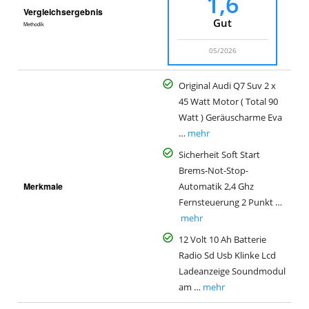
1,6
Vergleichsergebnis
Gut
Methodik
05/2026
Original Audi Q7 Suv 2 x
45 Watt Motor ( Total 90
Watt ) Geräuscharme Eva
…
mehr
Sicherheit Soft Start
Brems-Not-Stop-
Merkmale
Automatik 2,4 Ghz
Fernsteuerung 2 Punkt …
mehr
12 Volt 10 Ah Batterie
Radio Sd Usb Klinke Lcd
Ladeanzeige Soundmodul
am …
mehr