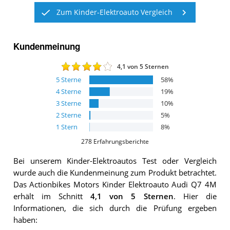
Zum Kinder-Elektroauto Vergleich
Kundenmeinung
4,1
von 5 Sternen
5
Sterne
58
%
4
Sterne
19
%
3
Sterne
10
%
2
Sterne
5
%
1
Stern
8
%
278
Erfahrungsberichte
Bei unserem
Kinder-Elektroautos
Test oder Vergleich
wurde auch die Kundenmeinung zum Produkt betrachtet.
Das
Actionbikes Motors Kinder Elektroauto Audi Q7 4M
erhält im Schnitt
4,1
von 5 Sternen
. Hier die
Informationen, die sich durch die Prüfung ergeben
haben: