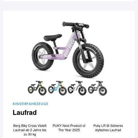
KINDERFAHRZEUGE
Laufrad
Berg Biky Cross Violett
PUKY Next Product of
Puky LR M Sicheres
Laufrad ab 2 Jahre bis
The Year 2025
stylisches Laufrad
zu 30 kg