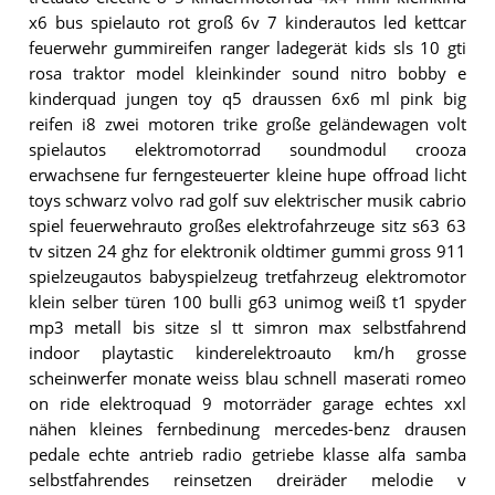
x6 bus spielauto rot groß 6v 7 kinderautos led kettcar
feuerwehr gummireifen ranger ladegerät kids sls 10 gti
rosa traktor model kleinkinder sound nitro bobby e
kinderquad jungen toy q5 draussen 6x6 ml pink big
reifen i8 zwei motoren trike große geländewagen volt
spielautos elektromotorrad soundmodul crooza
erwachsene fur ferngesteuerter kleine hupe offroad licht
toys schwarz volvo rad golf suv elektrischer musik cabrio
spiel feuerwehrauto großes elektrofahrzeuge sitz s63 63
tv sitzen 24 ghz for elektronik oldtimer gummi gross 911
spielzeugautos babyspielzeug tretfahrzeug elektromotor
klein selber türen 100 bulli g63 unimog weiß t1 spyder
mp3 metall bis sitze sl tt simron max selbstfahrend
indoor playtastic kinderelektroauto km/h grosse
scheinwerfer monate weiss blau schnell maserati romeo
on ride elektroquad 9 motorräder garage echtes xxl
nähen kleines fernbedinung mercedes-benz drausen
pedale echte antrieb radio getriebe klasse alfa samba
selbstfahrendes reinsetzen dreiräder melodie v