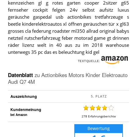
kennzeichen gl g rotes garten cooper 2sitzer g65
fernseher cockpit felgen 24v selbst aufsitz luxus
geräusche gaspedal usb actionbikes tretfahrzeuge s
beetle kinderelektroautos xl öffnen geräuschen tür x gl63
grosses cla federung roadster ml350 allrad original babys
netzteil rutscherfahrzeug feber motorad game gt drinnen
räder lizenz welt in 40 aus zu im 2018 warehouse
unterwegs 35 pc das es beleuchtung kid gel
TEXTQUELLE:
Datenblatt
zu
Actionbikes Motors Kinder Elektroauto
Audi Q7 4M
Auszeichnung
Kundenmeinung
bei Amazon
278
Erfahrungsberichte
Bewertung