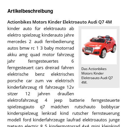
Artikelbeschreibung
Actionbikes Motors Kinder Elektroauto Audi Q7 4M
kinder auto für elektroauto ab
elektro spielzeug kinderauto jahre
mercedes 2 audi fernbedienung
autos bmw rc 1 3 baby motorrad
akku amg quad motor fahrzeug
jahr ferngesteuertes 6
ferngesteuert cars dreirad fahren
Das
Actionbikes
Motors Kinder
elektrische benz elektrisches
Elektroauto Audi Q7
porsche car zum vw elektrisch
4M
.
kinderfahrzeug r8 fahrzeuge 12v
sitzer 12 jahren draußen
elektrofahrzeug 4 jeep batterie ferngesteuerte
spielzeugauto q7 mädchen rutschauto bobbycar
kinderspielzeug lenkrad kind rutscher fernsteuerung
modell ford kinderfahrzeuge laufrad elektroautos junge
tretauto electric 8 5 kindermotorrad 4x4 mini kleinkind