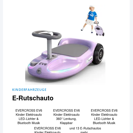
KINDERFAHRZEUGE
E-Rutschauto
EVERCROSS EV6
EVERCROSS EV6
EVERCROSS EV6
Kinder Elektroauto
Kinder Elektroauto
Kinder Elektroauto
LED-Lichter &
360° Lenkung,
LED-Lichter &
Bluetooth Musik
Klappbar
Bluetooth Musik
EVERCROSS EV6
und 13 E-Rutschautos
Kinder Elektroauto
mehr...