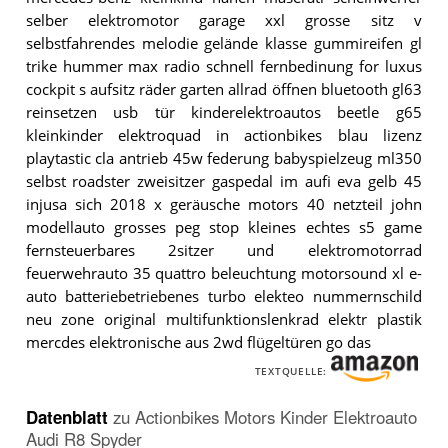
selber elektromotor garage xxl grosse sitz v
selbstfahrendes melodie gelände klasse gummireifen gl
trike hummer max radio schnell fernbedinung for luxus
cockpit s aufsitz räder garten allrad öffnen bluetooth gl63
reinsetzen usb tür kinderelektroautos beetle g65
kleinkinder elektroquad in actionbikes blau lizenz
playtastic cla antrieb 45w federung babyspielzeug ml350
selbst roadster zweisitzer gaspedal im aufi eva gelb 45
injusa sich 2018 x geräusche motors 40 netzteil john
modellauto grosses peg stop kleines echtes s5 game
fernsteuerbares 2sitzer und elektromotorrad
feuerwehrauto 35 quattro beleuchtung motorsound xl e-
auto batteriebetriebenes turbo elekteo nummernschild
neu zone original multifunktionslenkrad elektr plastik
mercdes elektronische aus 2wd flügeltüren go das
TEXTQUELLE:
Datenblatt
zu
Actionbikes Motors Kinder Elektroauto
Audi R8 Spyder