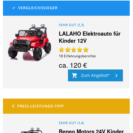
SEHR GUT
(
1,3
)
LALAHO Elektroauto für
Kinder 12V
18
Erfahrungsberichte
ca.
120 €
Zum Angebot
SEHR GUT
(
1,4
)
Beneo Motors 24V Kinder