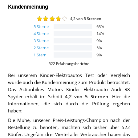
Kundenmeinung
4,2
von 5 Sternen
5
Sterne
63
%
4
Sterne
14
%
3
Sterne
9
%
2
Sterne
5
%
1
Stern
9
%
522
Erfahrungsberichte
Bei unserem
Kinder-Elektroautos
Test oder Vergleich
wurde auch die Kundenmeinung zum Produkt betrachtet.
Das
Actionbikes Motors Kinder Elektroauto Audi R8
Spyder
erhält im Schnitt
4,2
von 5 Sternen
. Hier die
Informationen, die sich durch die Prüfung ergeben
haben:
Die Mühe, unseren Preis-Leistungs-Champion nach der
Bestellung zu benoten, machten sich bisher über 522
Käufer. Ungefähr drei Viertel aller Verbraucher haben das