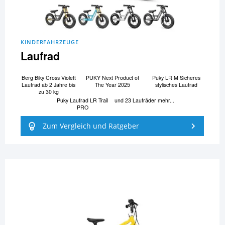
KINDERFAHRZEUGE
Laufrad
Berg Biky Cross Violett
PUKY Next Product of
Puky LR M Sicheres
Laufrad ab 2 Jahre bis
The Year 2025
stylisches Laufrad
zu 30 kg
Puky Laufrad LR Trail
und 23 Laufräder mehr...
PRO
Zum Vergleich und Ratgeber