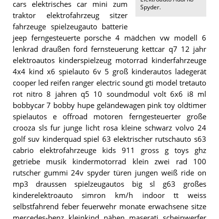
cars elektrisches car mini zum
Spyder
.
traktor elektrofahrzeug sitzer
fahrzeuge spielzeugauto batterie
jeep ferngesteuerte porsche 4 mädchen vw modell 6
lenkrad draußen ford fernsteuerung kettcar q7 12 jahr
elektroautos kinderspielzeug motorrad kinderfahrzeuge
4x4 kind x6 spielauto 6v 5 groß kinderautos ladegerät
cooper led reifen ranger electric sound gti model tretauto
rot nitro 8 jahren q5 10 soundmodul volt 6x6 i8 ml
bobbycar 7 bobby hupe geländewagen pink toy oldtimer
spielautos e offroad motoren ferngesteuerter große
crooza sls fur junge licht rosa kleine schwarz volvo 24
golf suv kinderquad spiel 63 elektrischer rutschauto s63
cabrio elektrofahrzeuge kids 911 gross g toys ghz
getriebe musik kindermotorrad klein zwei rad 100
rutscher gummi 24v spyder türen jungen weiß ride on
mp3 draussen spielzeugautos big sl g63 großes
kinderelektroauto simron km/h indoor tt weiss
selbstfahrend feber feuerwehr monate erwachsene sitze
mercedes-benz kleinkind nähen maserati scheinwerfer