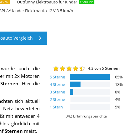
Outfunny Elektroauto für Kinder
ISTUNG
SPARTIPP
APLAY Kinder Elektroauto 12 V 3-5 km/h
oauto Vergleich
 wurde auch die
4,3
von 5 Sternen
ter mit 2x Motoren
5
Sterne
65
%
Sternen
. Hier die
4
Sterne
18
%
3
Sterne
8
%
2
Sterne
4
%
hten sich aktuell
1
Stern
5
%
 Netz bewerteten
ißt mit entweder 4
342
Erfahrungsberichte
los glücklich mit
nf Sternen
meist.