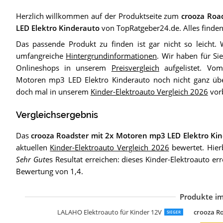
Herzlich willkommen auf der Produktseite zum
crooza Roa
LED Elektro Kinderauto
von TopRatgeber24.de. Alles finden
Das passende Produkt zu finden ist gar nicht so leicht. 
umfangreiche
Hintergrundinformationen
. Wir haben für Si
Onlineshops in unserem
Preisvergleich
aufgelistet. Vo
Motoren mp3 LED Elektro Kinderauto noch nicht ganz üb
doch mal in unserem
Kinder-Elektroauto Vergleich 2026
vorb
Vergleichsergebnis
Das
crooza Roadster mit 2x Motoren mp3 LED Elektro Ki
aktuellen
Kinder-Elektroauto Vergleich 2026
bewertet. Hier
Sehr Gut
es Resultat erreichen: dieses Kinder-Elektroauto er
Bewertung von 1,4.
Produkte im
LALAHO Elektroauto für Kinder 12V
crooza R
SIEGER