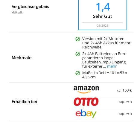
1,4
Vergleichsergebnis
Methodik
Sehr Gut
05/2026
Version mit 2x Motoren
und 2x 4Ah Akkus für mehr
Reichweite
2x 4Ah Batterien an Bord
garantieren lange
Merkmale
Laufzeiten, mp3 Eingang
für externe …
mehr
Maße: LxBxH = 101 x 53 x
43,5 cm
150 €
ca.
Erhältlich bei
Top Preis
Top Preis