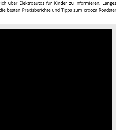
sich über Elektroautos für Kinder zu informieren. Langes
die besten Praxisberichte und Tipps zum crooza Roadster