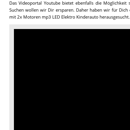
Das Videoportal Youtube bietet ebenfalls die Möglichkeit 
Suchen wollen wir Dir ersparen. Daher haben wir für Dich 
mit 2x Motoren mp3 LED Elektro Kinderauto herausgesucht.
Video:
Kinder
Auto
Im
Test:
Roadster
Elektro
Kinderauto
car
2018
CROOZA
Funny