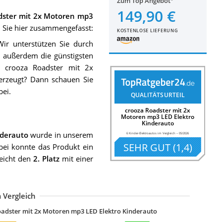
Zum Top Angebot
149,90 €
dster mit 2x Motoren mp3
 Sie hier zusammengefasst:
KOSTENLOSE LIEFERUNG
Wir unterstützen Sie durch
e außerdem die günstigsten
m crooza Roadster mit 2x
erzeugt? Dann schauen Sie
ei.
QUALITÄTSURTEIL
crooza Roadster mit 2x
Motoren mp3 LED Elektro
Kinderauto
nderauto
wurde in unserem
6 Kinder-Elektroautos im Vergleich
–
05/2026
SEHR GUT
(
1,4
)
bei konnte das Produkt ein
reicht den
2. Platz
mit einer
 Vergleich
oadster mit 2x Motoren mp3 LED Elektro Kinderauto