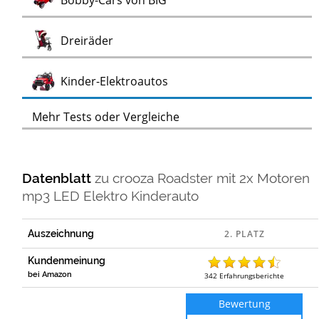
Bobby-Cars von BIG
Test
Dreiräder
Test
Kinder-Elektroautos
Mehr Tests oder Vergleiche
Datenblatt
zu
crooza Roadster mit 2x Motoren
mp3 LED Elektro Kinderauto
Auszeichnung
Kundenmeinung
bei Amazon
342
Erfahrungsberichte
Bewertung