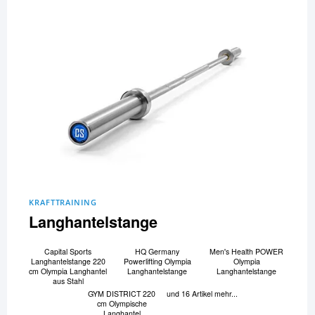
KRAFTTRAINING
Langhantelstange
Capital Sports
HQ Germany
Men's Health POWER
Langhantelstange 220
Powerlifting Olympia
Olympia
cm Olympia Langhantel
Langhantelstange
Langhantelstange
aus Stahl
GYM DISTRICT 220
und 16 Artikel mehr...
cm Olympische
Langhantel