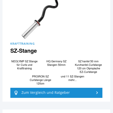
KRAFTTRAINING
SZ-Stange
NEOLYMP SZ Stange
HQ Germany SZ
SZ hantel 50 mm
für Curls und
Stangen 50mm
Kurzhantel-Curlstange
Krafttraining
120 cm Olympische
EZ-Curlstange
PROIRON SZ
und 11 SZ-Stangen
Curlstange Länge
mehr...
120cm
Zum Vergleich und Ratgeber