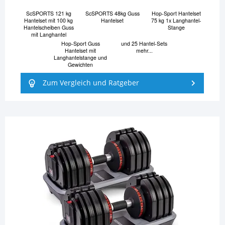
ScSPORTS 121 kg
ScSPORTS 48kg Guss
Hop-Sport Hantelset
Hantelset mit 100 kg
Hantelset
75 kg 1x Langhantel-
Hantelscheiben Guss
Stange
mit Langhantel
Hop-Sport Guss
und 25 Hantel-Sets
Hantelset mit
mehr...
Langhantelstange und
Gewichten
Zum Vergleich und Ratgeber