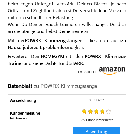
beim engen Untergriff verstärkt Deinen Bizeps. Je nach
Griffart und Zughöhe trainierst Du verschiedene Muskeln
mit unterschiedlicher Belastung.
Wenn Du Deinen Bauch trainieren willst hängst Du dich
an die Stange und hebst Deine Beine an.
Mit der
POWRX Klimmzugstange
ist dies nun auch
zu
Hause jederzeit problemlos
möglich.
Erweitere Dein
HOMEGYM
mit dem
POWRX Klimmzug
Trainer
und ziehe Dich
FIT
und
STARK
.
TEXTQUELLE:
Datenblatt
zu
POWRX Klimmzugstange
Auszeichnung
Kundenmeinung
bei Amazon
689
Erfahrungsberichte
Bewertung