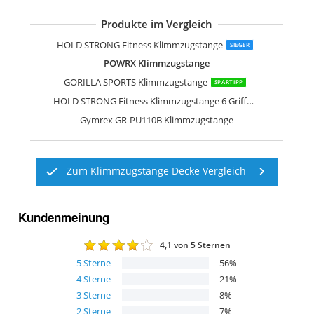
Produkte im Vergleich
HOLD STRONG Fitness Klimmzugstange
SIEGER
POWRX Klimmzugstange
GORILLA SPORTS Klimmzugstange
SPARTIPP
HOLD STRONG Fitness Klimmzugstange 6 Griffweiten
Gymrex GR-PU110B Klimmzugstange
Zum Klimmzugstange Decke Vergleich
Kundenmeinung
4,1
von 5 Sternen
5
Sterne
56
%
4
Sterne
21
%
3
Sterne
8
%
2
Sterne
7
%