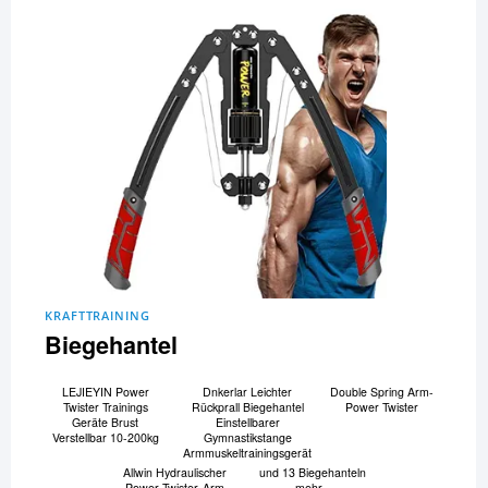
KRAFTTRAINING
Biegehantel
LEJIEYIN Power
Dnkerlar Leichter
Double Spring Arm-
Twister Trainings
Rückprall Biegehantel
Power Twister
Geräte Brust
Einstellbarer
Verstellbar 10-200kg
Gymnastikstange
Armmuskeltrainingsgerät
Allwin Hydraulischer
und 13 Biegehanteln
Power Twister-Arm
mehr...