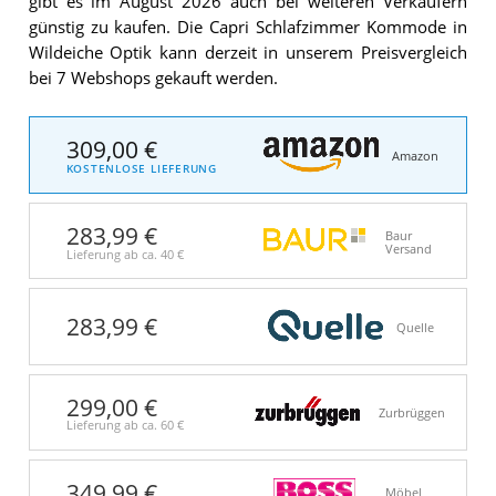
gibt es im August 2026 auch bei weiteren Verkäufern
günstig zu kaufen. Die Capri Schlafzimmer Kommode in
Wildeiche Optik kann derzeit in unserem Preisvergleich
bei 7 Webshops gekauft werden.
309,00 €
Amazon
KOSTENLOSE LIEFERUNG
283,99 €
Baur
Versand
Lieferung ab ca.
40 €
283,99 €
Quelle
299,00 €
Zurbrüggen
Lieferung ab ca.
60 €
349,99 €
Möbel