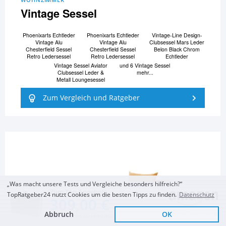
Vintage Sessel
Phoenixarts Echtleder
Phoenixarts Echtleder
Vintage-Line Design-
Vintage Alu
Vintage Alu
Clubsessel Mars Leder
Chesterfield Sessel
Chesterfield Sessel
Belon Black Chrom
Retro Ledersessel
Retro Ledersessel
Echtleder
Vintage Sessel Aviator
und 6 Vintage Sessel
Clubsessel Leder &
mehr...
Metall Loungesessel
Zum Vergleich und Ratgeber
„Was macht unsere Tests und Vergleiche besonders hilfreich?“
Zum Top Angebot
TopRatgeber24 nutzt Cookies um die besten Tipps zu finden.
Datenschutz
309,00 €
Abbruch
OK
Schnell Lieferbar
KOSTENLOSE LIEFERUNG