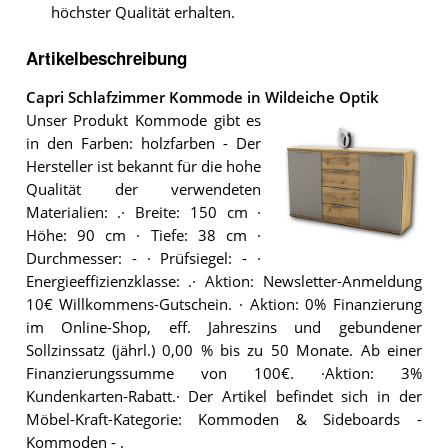
höchster Qualität erhalten.
Artikelbeschreibung
Capri Schlafzimmer Kommode in Wildeiche Optik
Unser Produkt Kommode gibt es
in den Farben: holzfarben - Der
Hersteller ist bekannt für die hohe
Qualität der verwendeten
Materialien: .· Breite: 150 cm ·
Höhe: 90 cm · Tiefe: 38 cm ·
Durchmesser: - · Prüfsiegel: - ·
Die
Energieeffizienzklasse: .· Aktion: Newsletter-Anmeldung
Capri
Schlafzimmer
10€ Willkommens-Gutschein. · Aktion: 0% Finanzierung
Kommode
im Online-Shop, eff. Jahreszins und gebundener
in
Sollzinssatz (jährl.) 0,00 % bis zu 50 Monate. Ab einer
Wildeiche
Optik
.
Finanzierungssumme von 100€. ·Aktion: 3%
Kundenkarten-Rabatt.· Der Artikel befindet sich in der
Möbel-Kraft-Kategorie: Kommoden & Sideboards -
Kommoden - .