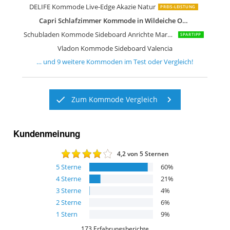
DELIFE Kommode Live-Edge Akazie Natur
PREIS-LEISTUNG
Capri Schlafzimmer Kommode in Wildeiche Optik
Schubladen Kommode Sideboard Anrichte Marbella in Hochglanz
SPARTIPP
Vladon Kommode Sideboard Valencia
… und
9
weitere
Kommoden
im Test oder Vergleich!
Zum Kommode Vergleich
Kundenmeinung
4,2
von 5 Sternen
5
Sterne
60
%
4
Sterne
21
%
3
Sterne
4
%
2
Sterne
6
%
1
Stern
9
%
173
Erfahrungsberichte