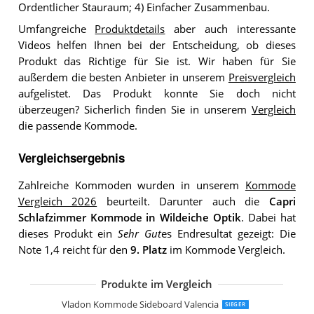
Ordentlicher Stauraum; 4) Einfacher Zusammenbau.
Umfangreiche
Produktdetails
aber auch interessante
Videos helfen Ihnen bei der Entscheidung, ob dieses
Produkt das Richtige für Sie ist. Wir haben für Sie
außerdem die besten Anbieter in unserem
Preisvergleich
aufgelistet. Das Produkt konnte Sie doch nicht
überzeugen? Sicherlich finden Sie in unserem
Vergleich
die passende Kommode.
Vergleichsergebnis
Zahlreiche Kommoden wurden in unserem
Kommode
Vergleich 2026
beurteilt. Darunter auch die
Capri
Schlafzimmer Kommode in Wildeiche Optik
. Dabei hat
dieses Produkt ein
Sehr Gut
es Endresultat gezeigt: Die
Note 1,4 reicht für den
9. Platz
im Kommode Vergleich.
Produkte im Vergleich
Danzz Kommode Frame
Ibbe Design Schwarz Sideboard
DELIFE Kommode Eloi Akazie Natur 2
Mayaadi-Home Kommode
Vladon Kommode Sideboard Pavos V
Masseno Kommode TRES 160 cm
Wumagin Kommode mit 10 Stoffschu
Vladon Kommode Sideboard Valencia
SIEGER