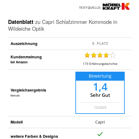
TEXTQUELLE:
Datenblatt
zu
Capri Schlafzimmer Kommode in
Wildeiche Optik
Auszeichnung
Kundenmeinung
bei Amazon
173
Erfahrungsberichte
Bewertung
1,4
Vergleichsergebnis
Sehr Gut
Methodik
12/2025
Modell
Capri
J
weitere Farben & Designs