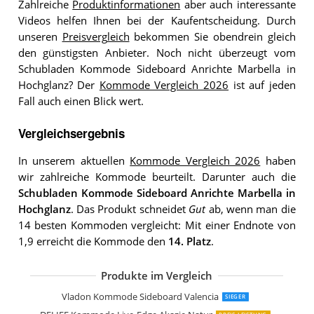
Zahlreiche
Produktinformationen
aber auch interessante
Videos helfen Ihnen bei der Kaufentscheidung. Durch
unseren
Preisvergleich
bekommen Sie obendrein gleich
den günstigsten Anbieter. Noch nicht überzeugt vom
Schubladen Kommode Sideboard Anrichte Marbella in
Hochglanz? Der
Kommode Vergleich 2026
ist auf jeden
Fall auch einen Blick wert.
Vergleichsergebnis
In unserem aktuellen
Kommode Vergleich 2026
haben
wir zahlreiche Kommode beurteilt. Darunter auch die
Schubladen Kommode Sideboard Anrichte Marbella in
Hochglanz
. Das Produkt schneidet
Gut
ab, wenn man die
14 besten Kommoden vergleicht: Mit einer Endnote von
1,9 erreicht die Kommode den
14. Platz
.
Produkte im Vergleich
Ibbe Design Schwarz Sideboard
DELIFE Kommode Eloi Akazie Natur 2
Mayaadi-Home Kommode
Vladon Kommode Sideboard Pavos V
Capri Schlafzimmer Kommode in Wilde
Masseno Kommode TRES 160 cm
Wumagin Kommode mit 10 Stoffschu
Vladon Kommode Sideboard Valencia
SIEGER