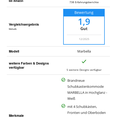
bei Amazon
738
Erfahrungsberichte
Bewertung
1,9
Vergleichsergebnis
Gut
Methodik
12/2025
Modell
Marbella
J
weitere Farben & Designs
a
verfügbar
5 weitere Designs verfügbar
Brandneue
Schubkastenkommode
MARBELLA in Hochglanz -
Weiß
mit 4 Schubkästen,
Fronten und Oberboden
Merkmale