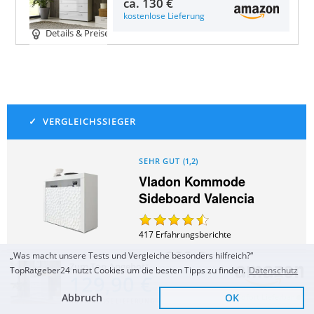
ca.
130 €
kostenlose Lieferung
Details & Preise
SEHR GUT
(
1,2
)
Vladon Kommode
Sideboard Valencia
417
Erfahrungsberichte
ca.
266 €
„Was macht unsere Tests und Vergleiche besonders hilfreich?“
Zum Top Angebot
TopRatgeber24 nutzt Cookies um die besten Tipps zu finden.
Datenschutz
129,90 €
Zum Angebot
Abbruch
OK
Sofort Lieferbar
KOSTENLOSE LIEFERUNG