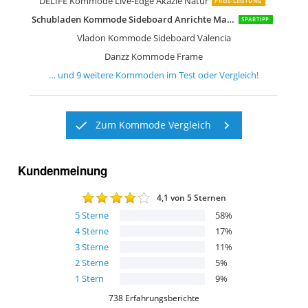
DELIFE Kommode Live-Edge Akazie Natur
PREIS-LEISTUNG
Schubladen Kommode Sideboard Anrichte Marbella in Hochglanz
SPARTIPP
Vladon Kommode Sideboard Valencia
Danzz Kommode Frame
… und
9
weitere
Kommoden
im Test oder Vergleich!
Zum Kommode Vergleich
Kundenmeinung
4,1
von 5 Sternen
5
Sterne
58
%
4
Sterne
17
%
3
Sterne
11
%
2
Sterne
5
%
1
Stern
9
%
738
Erfahrungsberichte