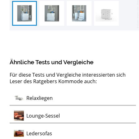
Ähnliche Tests und Vergleiche
Für diese Tests und Vergleiche interessierten sich
Leser des Ratgebers Kommode auch:
Barock
Test
Test
Test
Test
Test
Test
Test
Lowboards
Sideboards
Clubsessel
Möbelklassiker
Schaukelstühle
Vitrinen
Wohnwände
Chaiselongues
Vintage Sessel
Test
Relaxliegen
Test
Kommoden
Test
Test
Test
Lounge-Sessel
Test
Ledersofas