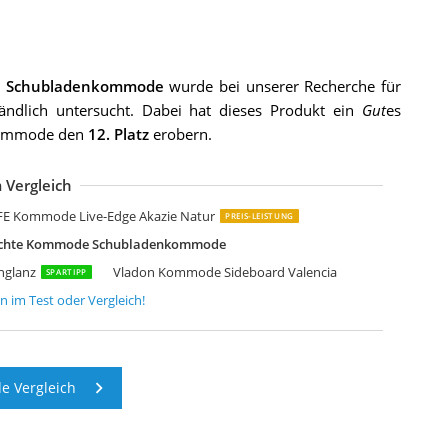
e Schubladenkommode
wurde bei unserer Recherche für
ändlich untersucht. Dabei hat dieses Produkt ein
Gut
es
e Kommode den
12. Platz
erobern.
 Vergleich
anzz Kommode Frame
bbe Design Schwarz Sideboard
ELIFE Kommode Eloi Akazie Natur 240x40 cm
ayaadi-Home Kommode
ladon Kommode Sideboard Pavos V2
apri Schlafzimmer Kommode in Wildeiche Optik
orte Clif Kommode mit 3 Türen und 2 Schubkästen
asseno Kommode TRES 160 cm
umagin Kommode mit 10 Stoffschubladen
FE Kommode Live-Edge Akazie Natur
PREIS-LEISTUNG
ichte Kommode Schubladenkommode
hglanz
Vladon Kommode Sideboard Valencia
SPARTIPP
n
im Test oder Vergleich!
 Vergleich