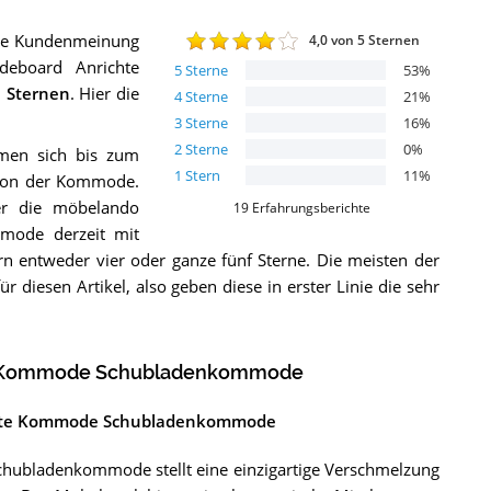
die Kundenmeinung
4,0
von 5 Sternen
deboard Anrichte
5
Sterne
53
%
 Sternen
. Hier die
4
Sterne
21
%
3
Sterne
16
%
2
Sterne
0
%
hmen sich bis zum
1
Stern
11
%
 von der Kommode.
er die möbelando
19
Erfahrungsberichte
mode derzeit mit
ern entweder vier oder ganze fünf Sterne. Die meisten der
diesen Artikel, also geben diese in erster Linie die sehr
te Kommode Schubladenkommode
ichte Kommode Schubladenkommode
ubladenkommode stellt eine einzigartige Verschmelzung