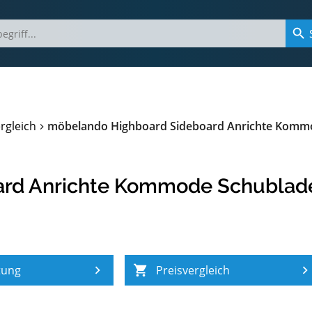
gleich
möbelando Highboard Sideboard Anrichte Kom
oard Anrichte Kommode Schubl
tung
Preisvergleich