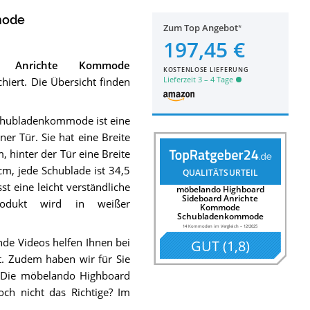
mode
Zum Top Angebot
197,45 €
d Anrichte Kommode
KOSTENLOSE LIEFERUNG
Lieferzeit 3 – 4 Tage
hiert. Die Übersicht finden
hubladenkommode ist eine
r Tür. Sie hat eine Breite
 hinter der Tür eine Breite
m, jede Schublade ist 34,5
QUALITÄTSURTEIL
t eine leicht verständliche
möbelando Highboard
Sideboard Anrichte
rodukt wird in weißer
Kommode
Schubladenkommode
14 Kommoden im Vergleich
–
12/2025
de Videos helfen Ihnen bei
GUT
(
1,8
)
st. Zudem haben wir für Sie
. Die möbelando Highboard
h nicht das Richtige? Im