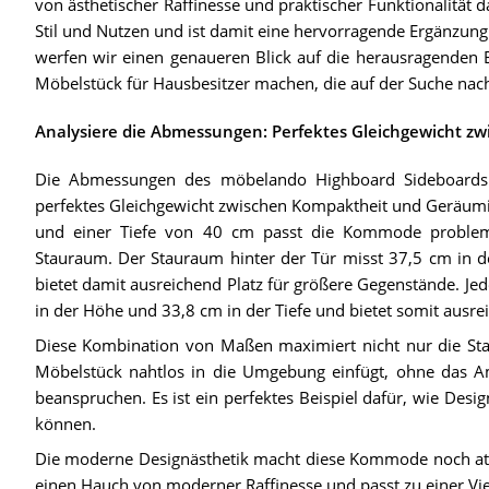
von ästhetischer Raffinesse und praktischer Funktionalität
Stil und Nutzen und ist damit eine hervorragende Ergänzung
werfen wir einen genaueren Blick auf die herausragenden E
Möbelstück für Hausbesitzer machen, die auf der Suche nach
Analysiere die Abmessungen: Perfektes Gleichgewicht z
Die Abmessungen des möbelando Highboard Sideboard
perfektes Gleichgewicht zwischen Kompaktheit und Geräumig
und einer Tiefe von 40 cm passt die Kommode problemlo
Stauraum. Der Stauraum hinter der Tür misst 37,5 cm in d
bietet damit ausreichend Platz für größere Gegenstände. Je
in der Höhe und 33,8 cm in der Tiefe und bietet somit ausre
Diese Kombination von Maßen maximiert nicht nur die Stau
Möbelstück nahtlos in die Umgebung einfügt, ohne das Am
beanspruchen. Es ist ein perfektes Beispiel dafür, wie Des
können.
Die moderne Designästhetik macht diese Kommode noch attrak
einen Hauch von moderner Raffinesse und passt zu einer Viel