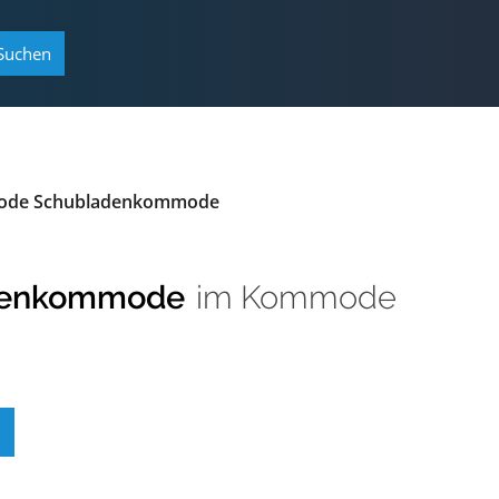
Suchen
mode Schubladenkommode
adenkommode
im
Kommode