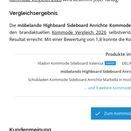
Vergleichsergebnis
Die
möbelando Highboard Sideboard Anrichte Kommod
den brandaktuellen
Kommode Vergleich 2026
selbstverst
Resultat erreicht: Mit einer Bewertung von 1,8 konnte di
Produkte im
D
I
D
M
V
C
F
M
W
Vladon Kommode Sideboard Valencia
DELI
SIEGER
möbelando Highboard Sideboard Anr
Schubladen Kommode Sideboard Anrichte Marbella in Hoc
… und
9
weitere
Kommode
Zum Kommode
Kundenmeinung