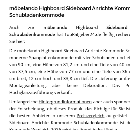
möbelando Highboard Sideboard Anrichte Kom
Schubladenkommode
Auch zur
möbelando Highboard Sideboar
Schubladenkommode
hat TopRatgeber24.de fleißig recherc
Sie hier:
Die möbelando Highboard Sideboard Anrichte Kommode Sc
moderne Spanplattenkommode mit vier Schubladen und eine
von 90 cm, eine Höhe von 81,2 cm und eine Tiefe von 40 cm,
von 37,5 cm, eine Höhe von 77 cm und eine Tiefe von 36 c
cm breit, 12 cm hoch und 33,8 cm tief. Die Lieferung umfass
Montageanleitung, aber keine Dekoration. Das P
Hochglanzausführung verkauft.
Umfangreiche
Hintergrundinformationen
aber auch spannen
der Entscheidung, ob dieses Produkt das Richtige für Sie i
die besten Anbieter in unserem
Preisvergleich
aufgelistet
Sideboard Anrichte Kommode Schubladenkommode ist doc
Kommode Vergleich 2026
wird bestimmt jeder fündig.