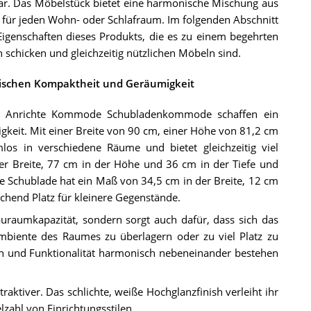
 dar. Das Möbelstück bietet eine harmonische Mischung aus
 für jeden Wohn- oder Schlafraum. Im folgenden Abschnitt
igenschaften dieses Produkts, die es zu einem begehrten
 schicken und gleichzeitig nützlichen Möbeln sind.
wischen Kompaktheit und Geräumigkeit
s Anrichte Kommode Schubladenkommode schaffen ein
keit. Mit einer Breite von 90 cm, einer Höhe von 81,2 cm
s in verschiedene Räume und bietet gleichzeitig viel
er Breite, 77 cm in der Höhe und 36 cm in der Tiefe und
de Schublade hat ein Maß von 34,5 cm in der Breite, 12 cm
ichend Platz für kleinere Gegenstände.
raumkapazität, sondern sorgt auch dafür, dass sich das
biente des Raumes zu überlagern oder zu viel Platz zu
ign und Funktionalität harmonisch nebeneinander bestehen
tiver. Das schlichte, weiße Hochglanzfinish verleiht ihr
zahl von Einrichtungsstilen.