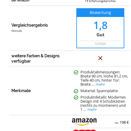
bei Amazon
19
Erfahrungsberichte
Bewertung
1,8
Vergleichsergebnis
Methodik
Gut
12/2025
weitere Farben & Designs
N
e
verfügbar
i
n
Produktabmessungen:
Breite 90 cm, Höhe 81,2 cm,
Tiefe 40 cm, hinter Tür:
Breite …
mehr
Material: Spannplatte
Merkmale
Produktdetails: Modernes
Design mit 4 Schubkästen
(rechts zu montieren) und
1 …
mehr
198 €
ca.