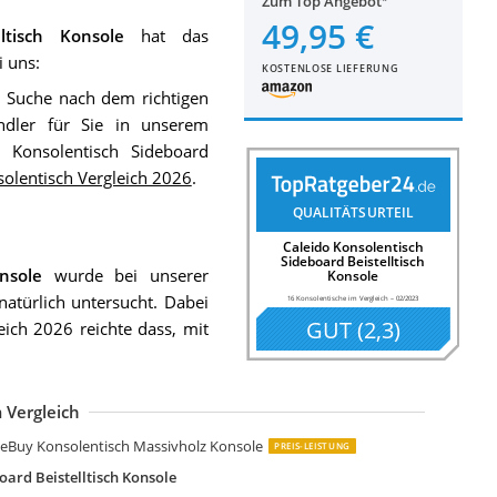
Zum Top Angebot
49,95 €
ltisch Konsole
hat das
i uns:
KOSTENLOSE LIEFERUNG
e Suche nach dem richtigen
ndler für Sie in unserem
 Konsolentisch Sideboard
olentisch Vergleich 2026
.
QUALITÄTSURTEIL
Caleido Konsolentisch
Sideboard Beistelltisch
nsole
wurde bei unserer
Konsole
atürlich untersucht. Dabei
16 Konsolentische im Vergleich
–
02/2023
GUT
(
2,3
)
eich 2026 reichte dass, mit
 Vergleich
nvicta Interior 30148 Konsolentisch Makassar Sheesham stone 100cm
xtravaganter Glas Konsolentisch Fantome 100cm Transparent
aison ESTO Konsolentisch Anstelltisch Milla 110 cm breit Schubladen
estnight Konsolentisch Verspiegelter Konsole Ablagetisch
idaXL Konsolentisch Verspiegelt MDF Glas Konsole Beistelltisch
idaXL Massivholz Sheesham Konsolentisch 80 cm Konsole Beistelltisch
öbelando Konsolentisch Beistelltisch Dekotisch Konsole Telefontisch
iess Ambiente Design Laptoptisch Grey Desk 120cm Hochglanz dunkelgrau
IMMA Versa Eingangtisch aus Eichenholzfarbe Dallas
ISER Interieur Massiver Echt-Holz Palisander Konsolentisch
en.casa]
neBuy Konsolentisch Massivholz Konsole
PREIS-LEISTUNG
oard Beistelltisch Konsole