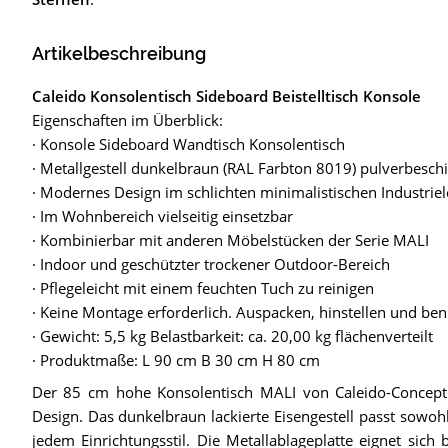
Artikelbeschreibung
Caleido Konsolentisch Sideboard Beistelltisch Konsole
Eigenschaften im Überblick:
· Konsole Sideboard Wandtisch Konsolentisch
· Metallgestell dunkelbraun (RAL Farbton 8019) pulverbeschic
· Modernes Design im schlichten minimalistischen Industrie
· Im Wohnbereich vielseitig einsetzbar
· Kombinierbar mit anderen Möbelstücken der Serie MALI
· Indoor und geschützter trockener Outdoor-Bereich
· Pflegeleicht mit einem feuchten Tuch zu reinigen
· Keine Montage erforderlich. Auspacken, hinstellen und be
· Gewicht: 5,5 kg Belastbarkeit: ca. 20,00 kg flächenverteilt
· Produktmaße: L 90 cm B 30 cm H 80 cm
Der 85 cm hohe Konsolentisch MALI von Caleido-Concept ge
Design. Das dunkelbraun lackierte Eisengestell passt sowoh
jedem Einrichtungsstil. Die Metallablageplatte eignet sic