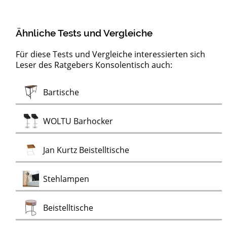
Ähnliche Tests und Vergleiche
Für diese Tests und Vergleiche interessierten sich
Leser des Ratgebers Konsolentisch auch:
Moderne
Test
Test
Test
Test
Test
Test
Test
Test
Test
Test
Test
Servierwagen
LED-Pendelleuchten
Artemide Deckenleuchten
Design Wanduhren
Kronleuchter
Nicht-tickende Wanduhren
Ewiger Kalender
Flugzeugtrolleys
Alu Bord-Boxen
Stimmungslichter
Monstera
Monstera Kunstpflanzen
Test
Bartische
Test
Wanduhren
Test
Test
WOLTU Barhocker
Test
Jan Kurtz Beistelltische
Test
Stehlampen
Test
Beistelltische