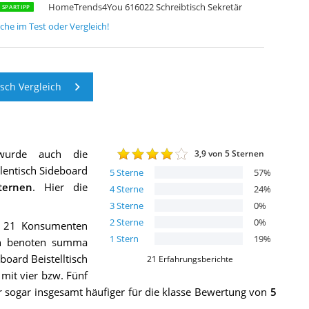
HomeTrends4You 616022 Schreibtisch Sekretär
SPARTIPP
sche
im Test oder Vergleich!
sch Vergleich
wurde auch die
3,9
von 5 Sternen
lentisch Sideboard
5
Sterne
57
%
ernen
. Hier die
4
Sterne
24
%
3
Sterne
0
%
2
Sterne
0
%
m 21 Konsumenten
1
Stern
19
%
zon benoten summa
oard Beistelltisch
21
Erfahrungsberichte
 mit vier bzw. Fünf
 sogar insgesamt häufiger für die klasse Bewertung von
5