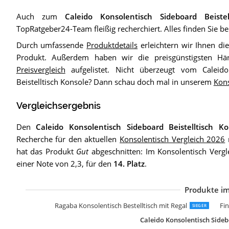
Auch zum
Caleido Konsolentisch Sideboard Beistel
TopRatgeber24-Team fleißig recherchiert. Alles finden Sie be
Durch umfassende
Produktdetails
erleichtern wir Ihnen di
Produkt. Außerdem haben wir die preisgünstigsten Hä
Preisvergleich
aufgelistet. Nicht überzeugt vom Caleido
Beistelltisch Konsole? Dann schau doch mal in unserem
Kons
Vergleichsergebnis
Den
Caleido Konsolentisch Sideboard Beistelltisch Ko
Recherche für den aktuellen
Konsolentisch Vergleich 2026
n
hat das Produkt
Gut
abgeschnitten: Im Konsolentisch Vergl
einer Note von 2,3, für den
14. Platz
.
Produkte im
I
E
M
F
v
v
m
R
M
A
[
Ragaba Konsolentisch Bestelltisch mit Regal
Fi
SIEGER
Caleido Konsolentisch Sideb