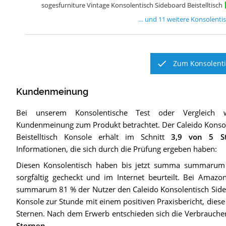
sogesfurniture Vintage Konsolentisch Sideboard Beistelltisch
… und
11
weitere
Konsolenti
Zum Konsolenti
Kundenmeinung
Bei unserem
Konsolentische
Test oder Vergleich 
Kundenmeinung zum Produkt betrachtet.
Der
Caleido Konso
Beistelltisch Konsole
erhält im Schnitt
3,9
von 5 St
Informationen, die sich durch die Prüfung ergeben haben:
Diesen Konsolentisch haben bis jetzt summa summaru
sorgfältig gecheckt und im Internet beurteilt. Bei Ama
summarum 81 % der Nutzer den Caleido Konsolentisch Sideb
Konsole zur Stunde mit einem positiven Praxisbericht, diese
Sternen. Nach dem Erwerb entschieden sich die Verbraucher
Sternen
.