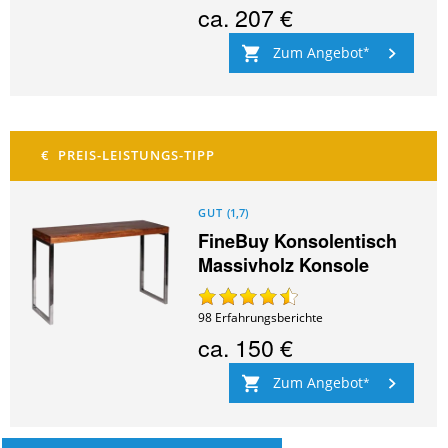
ca.
207 €
Zum Angebot
GUT
(
1,7
)
FineBuy Konsolentisch
Massivholz Konsole
98
Erfahrungsberichte
ca.
150 €
Zum Angebot