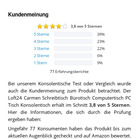
Kundenmeinung
3,8
von 5 Sternen
5
Sterne
39
%
4
Sterne
23
%
3
Sterne
22
%
2
Sterne
6
%
1
Stern
9
%
77
Erfahrungsberichte
Bei unserem
Konsolentische
Test oder Vergleich wurde
auch die Kundenmeinung zum Produkt betrachtet.
Der
Loft24 Carmen Schreibtisch Bürotisch Computertisch PC
Tisch Konsolentisch
erhält im Schnitt
3,8
von 5 Sternen
.
Hier die Informationen, die sich durch die Prüfung
ergeben haben:
Ungefähr 77 Konsumenten haben das Produkt bis zum
aktuellen Augenblick gecheckt und auf Amazon bewertet.