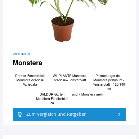
WOHNEN
Monstera
Dehner Fensterblatt
WL PLANTS Monstera
PalmenLager.de -
Monstera deliciosa
Deliciosa– Fensterblatt
Monstera pertusum -
Variegata
Fensterblatt - 120/140
cm
BALDUR Garten
und 7 Monstera mehr...
Monstera Fensterblatt
ca
Zum Vergleich und Ratgeber