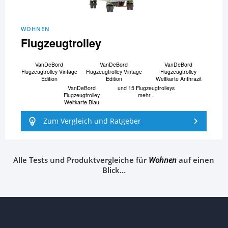
WOHNEN
Flugzeugtrolley
VanDeBord
VanDeBord
VanDeBord
Flugzeugtrolley Vintage
Flugzeugtrolley Vintage
Flugzeugtrolley
Edition
Edition
Weltkarte Anthrazit
VanDeBord
und 15 Flugzeugtrolleys
Flugzeugtrolley
mehr...
Weltkarte Blau
Zum Vergleich und Ratgeber
Alle Tests und Produktvergleiche für
Wohnen
auf einen
Blick…