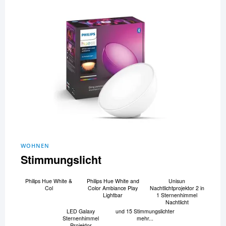
WOHNEN
Stimmungslicht
Philips Hue White &
Philips Hue White and
Unisun
Col
Color Ambiance Play
Nachtlichtprojektor 2 in
Lightbar
1 Sternenhimmel
Nachtlicht
LED Galaxy
und 15 Stimmungslichter
Sternenhimmel
mehr...
Projektor