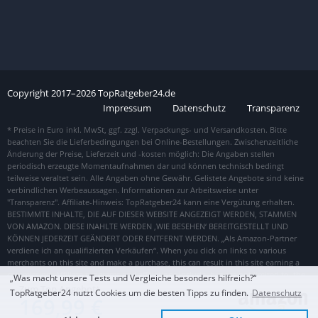
Copyright
2017–
2026
TopRatgeber24.de
Impressum
Datenschutz
Transparenz
„Was macht unsere Tests und Vergleiche besonders hilfreich?“
Zum Top Angebot
TopRatgeber24 nutzt Cookies um die besten Tipps zu finden.
Datenschutz
169,99 €