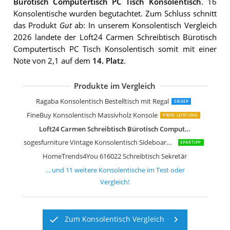
Bürotisch Computertisch PC Tisch Konsolentisch
. 16
Konsolentische wurden begutachtet. Zum Schluss schnitt
das Produkt
Gut
ab: In unserem Konsolentisch Vergleich
2026 landete der Loft24 Carmen Schreibtisch Bürotisch
Computertisch PC Tisch Konsolentisch somit mit einer
Note von 2,1 auf dem
14. Platz
.
Produkte im Vergleich
[en.casa]
Ragaba Konsolentisch Bestelltisch mit Regal
SIEGER
FineBuy Konsolentisch Massivholz Konsole
PREIS-LEISTUNG
Loft24 Carmen Schreibtisch Bürotisch Computertisch PC Tisch Konsolentisch
sogesfurniture Vintage Konsolentisch Sideboard Beistelltisch
SPARTIPP
HomeTrends4You 616022 Schreibtisch Sekretär
… und
11
weitere
Konsolentische
im Test oder
Vergleich!
Zum Konsolentisch Vergleich