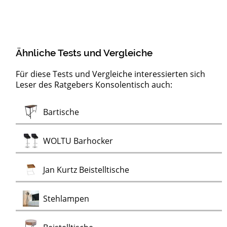
Ähnliche Tests und Vergleiche
Für diese Tests und Vergleiche interessierten sich
Leser des Ratgebers Konsolentisch auch:
Moderne
Test
Test
Test
Test
Test
Test
Test
Test
Test
Test
Test
Servierwagen
LED-Pendelleuchten
Artemide Deckenleuchten
Design Wanduhren
Kronleuchter
Nicht-tickende Wanduhren
Ewiger Kalender
Flugzeugtrolleys
Alu Bord-Boxen
Stimmungslichter
Monstera
Monstera Kunstpflanzen
Test
Bartische
Test
Wanduhren
Test
Test
WOLTU Barhocker
Test
Jan Kurtz Beistelltische
Test
Stehlampen
Test