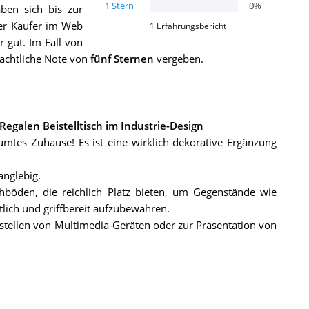
1
Stern
0
%
ben sich bis zur
ler Käufer im Web
1
Erfahrungsbericht
r gut. Im Fall von
eachtliche Note von
fünf Sternen
vergeben.
egalen Beistelltisch im Industrie-Design
mtes Zuhause! Es ist eine wirklich dekorative Ergänzung
langlebig.
hböden, die reichlich Platz bieten, um Gegenstände wie
ntlich und griffbereit aufzubewahren.
fstellen von Multimedia-Geräten oder zur Präsentation von