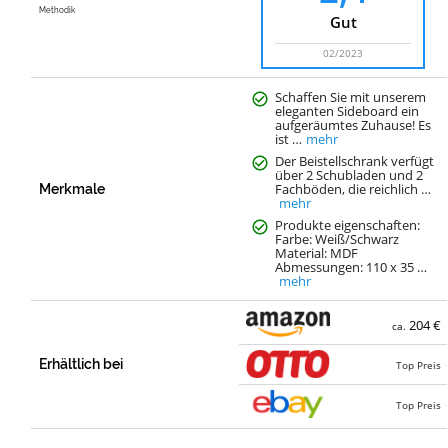
Methodik
Gut
02/2023
Schaffen Sie mit unserem
eleganten Sideboard ein
aufgeräumtes Zuhause! Es
ist …
mehr
Der Beistellschrank verfügt
über 2 Schubladen und 2
Fachböden, die reichlich …
Merkmale
mehr
Produkte eigenschaften:
Farbe: Weiß/Schwarz
Material: MDF
Abmessungen: 110 x 35 …
mehr
204 €
ca.
Erhältlich bei
Top Preis
Top Preis