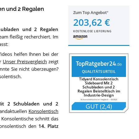
en und 2 Regalen
Zum Top Angebot
203,62 €
chubladen und 2 Regalen
KOSTENLOSE LIEFERUNG
m fleißig recherchiert. Im
sst:
deos helfen Ihnen bei der
er
Unser Preisvergleich
zeigt
nnte Sie nicht überzeugen?
QUALITÄTSURTEIL
olentisch.
Tidyard Konsolentisch
Sideboard Mit 2
Schubladen und 2
Regalen Beistelltisch im
Industrie-Design
16 Konsolentische im Vergleich
–
02/2023
 Mit 2 Schubladen und 2
GUT
(
2,4
)
andaktuellen
Konsolentisch
Konsolentische schnitt das
onsolentisch den
14. Platz