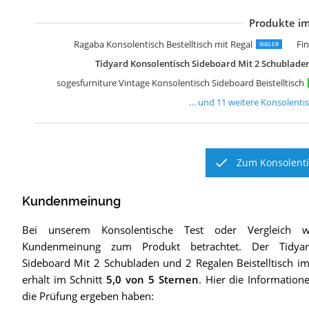
Produkte im
I
E
M
F
v
v
m
R
M
A
[
Ragaba Konsolentisch Bestelltisch mit Regal
Fi
SIEGER
Tidyard Konsolentisch Sideboard Mit 2 Schubladen 
sogesfurniture Vintage Konsolentisch Sideboard Beistelltisch
… und
11
weitere
Konsolenti
Zum Konsolenti
Kundenmeinung
Bei unserem
Konsolentische
Test oder Vergleich w
Kundenmeinung zum Produkt betrachtet.
Der
Tidya
Sideboard Mit 2 Schubladen und 2 Regalen Beistelltisch im
erhält im Schnitt
5,0
von 5 Sternen
. Hier die Information
die Prüfung ergeben haben: