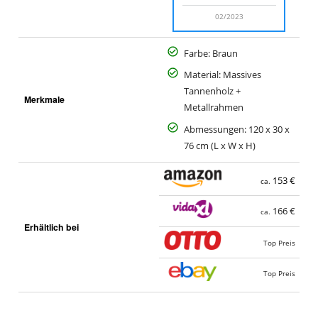
02/2023
Farbe: Braun
Material: Massives
Tannenholz +
Merkmale
Metallrahmen
Abmessungen: 120 x 30 x
76 cm (L x W x H)
153 €
ca.
166 €
ca.
Erhältlich bei
Top Preis
Top Preis