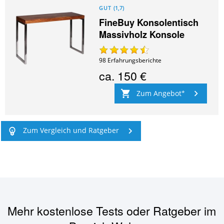
GUT
(
1,7
)
FineBuy Konsolentisch
Massivholz Konsole
98
Erfahrungsberichte
ca.
150 €
Zum Angebot
Zum Vergleich und Ratgeber
Mehr kostenlose Tests oder Ratgeber im