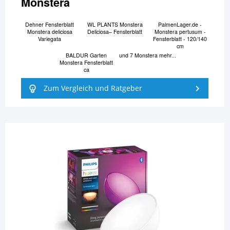
Monstera
Dehner Fensterblatt
WL PLANTS Monstera
PalmenLager.de -
Monstera deliciosa
Deliciosa– Fensterblatt
Monstera pertusum -
Variegata
Fensterblatt - 120/140
cm
BALDUR Garten
und 7 Monstera mehr...
Monstera Fensterblatt
ca
Zum Vergleich und Ratgeber