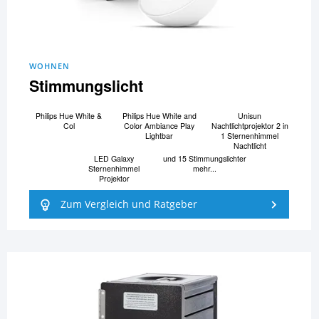
WOHNEN
Stimmungslicht
Philips Hue White &
Philips Hue White and
Unisun
Col
Color Ambiance Play
Nachtlichtprojektor 2 in
Lightbar
1 Sternenhimmel
Nachtlicht
LED Galaxy
und 15 Stimmungslichter
Sternenhimmel
mehr...
Projektor
Zum Vergleich und Ratgeber