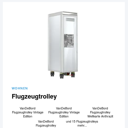
WOHNEN
Flugzeugtrolley
VanDeBord
VanDeBord
VanDeBord
Flugzeugtrolley Vintage
Flugzeugtrolley Vintage
Flugzeugtrolley
Edition
Edition
Weltkarte Anthrazit
VanDeBord
und 15 Flugzeugtrolleys
Flugzeugtrolley
mehr...