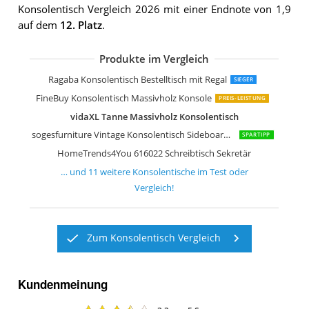
Konsolentisch Vergleich 2026 mit einer Endnote von 1,9
auf dem
12. Platz
.
Produkte im Vergleich
[en.casa]
Ragaba Konsolentisch Bestelltisch mit Regal
SIEGER
FineBuy Konsolentisch Massivholz Konsole
PREIS-LEISTUNG
vidaXL Tanne Massivholz Konsolentisch
sogesfurniture Vintage Konsolentisch Sideboard Beistelltisch
SPARTIPP
HomeTrends4You 616022 Schreibtisch Sekretär
… und
11
weitere
Konsolentische
im Test oder
Vergleich!
Zum Konsolentisch Vergleich
Kundenmeinung