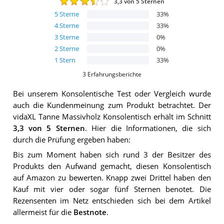
3,3
von 5 Sternen
5
Sterne
33
%
4
Sterne
33
%
3
Sterne
0
%
2
Sterne
0
%
1
Stern
33
%
3
Erfahrungsberichte
Bei unserem
Konsolentische
Test oder Vergleich wurde
auch die Kundenmeinung zum Produkt betrachtet.
Der
vidaXL Tanne Massivholz Konsolentisch
erhält im Schnitt
3,3
von 5 Sternen
. Hier die Informationen, die sich
durch die Prüfung ergeben haben:
Bis zum Moment haben sich rund 3 der Besitzer des
Produkts den Aufwand gemacht, diesen Konsolentisch
auf Amazon zu bewerten. Knapp zwei Drittel haben den
Kauf mit vier oder sogar fünf Sternen benotet. Die
Rezensenten im Netz entschieden sich bei dem Artikel
allermeist für die
Bestnote
.