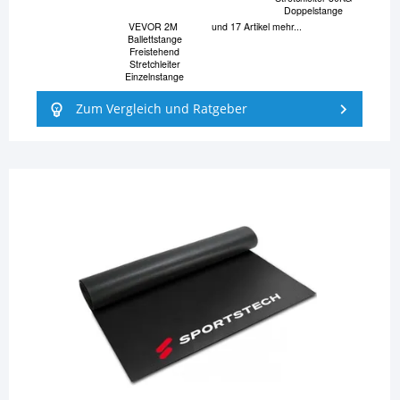
Doppelstange
VEVOR 2M ​
und 17 Artikel mehr...
Ballettstange
Freistehend
Stretchleiter
Einzelnstange
Zum Vergleich und Ratgeber