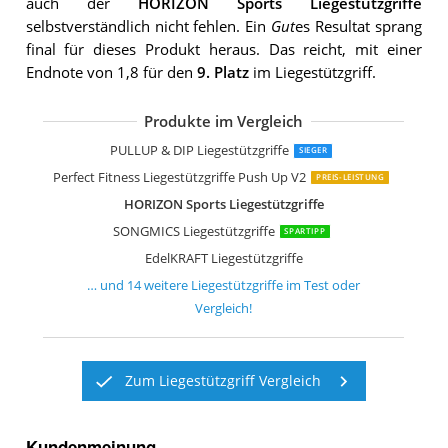
auch der
HORIZON Sports Liegestützgriffe
selbstverständlich nicht fehlen. Ein
Gut
es Resultat sprang
final für dieses Produkt heraus. Das reicht, mit einer
Endnote von 1,8 für den
9. Platz
im Liegestützgriff.
Produkte im Vergleich
PULLUP & DIP Liegestützgriffe
SONGMICS Liegestützgriffe SPU82S
Nike Liegestützgriffe 2.0
Adidas Liegestützgriffe
Winline Liegestützgriffe
SportyAnis Liegestützgriffe
PROIRON Liegestützgriffe
adidas Liegestützgriffe AD-12231
GORILLA SPORTS Liegestützgriffe
Readaeer Liegestützgriffe
Schildkröt Fitness Liegestützgriffe
SONGMICS Liegestützgriffe
5BILLION Liegestützgriffe
SportPlus Liegestützgriffe SP-PUB-004
PULLUP & DIP Liegestützgriffe
SIEGER
Perfect Fitness Liegestützgriffe Push Up V2
PREIS-LEISTUNG
HORIZON Sports Liegestützgriffe
SONGMICS Liegestützgriffe
SPARTIPP
EdelKRAFT Liegestützgriffe
… und
14
weitere
Liegestützgriffe
im Test oder
Vergleich!
Zum Liegestützgriff Vergleich
Kundenmeinung