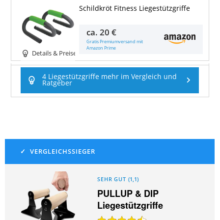
Schildkröt Fitness Liegestützgriffe
ca.
20 €
Gratis Premiumversand mit
Amazon Prime
Details & Preise
4 Liegestützgriffe mehr im Vergleich und
Ratgeber
SEHR GUT
(
1,1
)
PULLUP & DIP
Liegestützgriffe