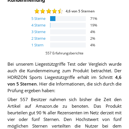
4,6
von 5 Sternen
5
Sterne
71
%
4
Sterne
19
%
3
Sterne
4
%
2
Sterne
2
%
1
Stern
4
%
557
Erfahrungsberichte
Bei unserem
Liegestützgriffe
Test oder Vergleich wurde
auch die Kundenmeinung zum Produkt betrachtet.
Der
HORIZON Sports Liegestützgriffe
erhält im Schnitt
4,6
von 5 Sternen
. Hier die Informationen, die sich durch die
Prüfung ergeben haben:
Über 557 Besitzer nahmen sich bisher die Zeit den
Artikel auf Amazon.de zu benoten. Das Produkt
beurteilen gut 90 % aller Rezensenten im Netz derzeit mit
vier oder fünf Sternen. Den Höchstwert von fünf
möglichen Sternen verteilten die Nutzer bei dem