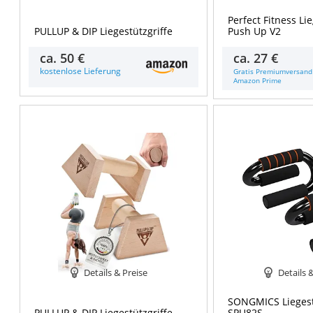
Perfect Fitness Li
PULLUP & DIP Liegestützgriffe
Push Up V2
ca.
50 €
ca.
27 €
kostenlose Lieferung
Gratis Premiumversand
Amazon Prime
Details & Preise
Details 
SONGMICS Liegest
PULLUP & DIP Liegestützgriffe
SPU82S