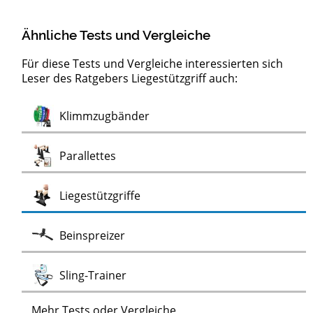
Ähnliche Tests und Vergleiche
Für diese Tests und Vergleiche interessierten sich
Leser des Ratgebers Liegestützgriff auch:
Test
Test
Test
Test
Jumpboxen
Bodenschutzmatten für Fitnessgeräte
freistehende Ballettstangen
Ballettstangen für die Wandmontage
Balance-Trainer
Test
Klimmzugbänder
Test
Test
Parallettes
Test
Liegestützgriffe
Test
Beinspreizer
Test
Sling-Trainer
Mehr Tests oder Vergleiche