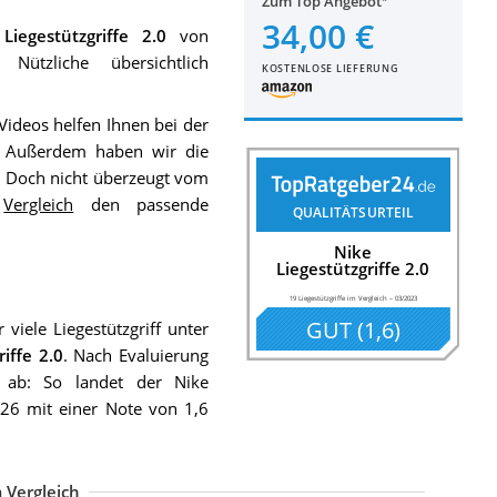
Zum Top Angebot
34,00 €
Liegestützgriffe 2.0
von
Nützliche übersichtlich
KOSTENLOSE LIEFERUNG
ideos helfen Ihnen bei der
t. Außerdem haben wir die
t. Doch nicht überzeugt vom
m
Vergleich
den passende
QUALITÄTSURTEIL
Nike
Liegestützgriffe 2.0
19 Liegestützgriffe im Vergleich
–
03/2023
GUT
(
1,6
)
viele Liegestützgriff unter
iffe 2.0
. Nach Evaluierung
ab: So landet der Nike
2026 mit einer Note von 1,6
 Vergleich