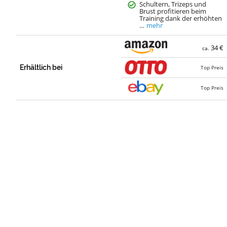
Schultern, Trizeps und
Brust profitieren beim
Training dank der erhöhten
…
mehr
34 €
ca.
Erhältlich bei
Top Preis
Top Preis