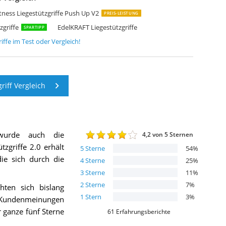
ULLUP & DIP Liegestützgriffe
ONGMICS Liegestützgriffe SPU82S
didas Liegestützgriffe
inline Liegestützgriffe
ORIZON Sports Liegestützgriffe
portyAnis Liegestützgriffe
ROIRON Liegestützgriffe
didas Liegestützgriffe AD-12231
ORILLA SPORTS Liegestützgriffe
eadaeer Liegestützgriffe
childkröt Fitness Liegestützgriffe
ONGMICS Liegestützgriffe
BILLION Liegestützgriffe
portPlus Liegestützgriffe SP-PUB-004
itness Liegestützgriffe Push Up V2
PREIS-LEISTUNG
griffe
EdelKRAFT Liegestützgriffe
SPARTIPP
iffe
im Test oder Vergleich!
riff Vergleich
wurde auch die
4,2
von 5 Sternen
tzgriffe 2.0
erhält
5
Sterne
54
%
die sich durch die
4
Sterne
25
%
3
Sterne
11
%
2
Sterne
7
%
hten sich bislang
1
Stern
3
%
 Kundenmeinungen
 ganze fünf Sterne
61
Erfahrungsberichte