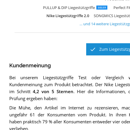
P
S
A
W
H
S
P
a
G
R
S
S
5
S
PULLUP & DIP Liegestützgriffe
Perfect F
SIEGER
Nike Liegestützgriffe 2.0
SONGMICS Liegestütz
… und
14
weitere
Liegestützgr
Zum Liegestützg
Kundenmeinung
Bei unserem
Liegestützgriffe
Test oder Vergleich 
Kundenmeinung zum Produkt betrachtet.
Der
Nike Liegestü
im Schnitt
4,2
von 5 Sternen
. Hier die Informationen, 
Prüfung ergeben haben:
Die Mühe, den Artikel im Internet zu rezensieren, mac
ungefähr 61 der Konsumenten vom Produkt. In ihren
haben praktisch 79 % aller Konsumenten entweder vier oder
verliehen.