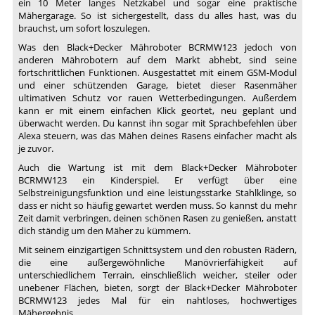
ein 10 Meter langes Netzkabel und sogar eine praktische
Mähergarage. So ist sichergestellt, dass du alles hast, was du
brauchst, um sofort loszulegen.
Was den Black+Decker Mähroboter BCRMW123 jedoch von
anderen Mährobotern auf dem Markt abhebt, sind seine
fortschrittlichen Funktionen. Ausgestattet mit einem GSM-Modul
und einer schützenden Garage, bietet dieser Rasenmäher
ultimativen Schutz vor rauen Wetterbedingungen. Außerdem
kann er mit einem einfachen Klick geortet, neu geplant und
überwacht werden. Du kannst ihn sogar mit Sprachbefehlen über
Alexa steuern, was das Mähen deines Rasens einfacher macht als
je zuvor.
Auch die Wartung ist mit dem Black+Decker Mähroboter
BCRMW123 ein Kinderspiel. Er verfügt über eine
Selbstreinigungsfunktion und eine leistungsstarke Stahlklinge, so
dass er nicht so häufig gewartet werden muss. So kannst du mehr
Zeit damit verbringen, deinen schönen Rasen zu genießen, anstatt
dich ständig um den Mäher zu kümmern.
Mit seinem einzigartigen Schnittsystem und den robusten Rädern,
die eine außergewöhnliche Manövrierfähigkeit auf
unterschiedlichem Terrain, einschließlich weicher, steiler oder
unebener Flächen, bieten, sorgt der Black+Decker Mähroboter
BCRMW123 jedes Mal für ein nahtloses, hochwertiges
Mähergebnis.