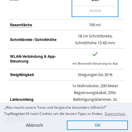
03/2026
Rasenfläche
700 m²
18 cm Schnittbreite,
Schnittbreite / Schnitthöhe
Schnitthöhe 15-60 mm
J
WLAN-Verbindung & App-
a
Steuerung
mit Bluetooth-Steuerung via App
Steigfähigkeit
Steigungen bis 30 %
1x Mähroboter, 200 Meter
Begrenzungskabel, 250x
Lieferumfang
Befestigungsklammer, 2x
Kabelverbinder, 4x Heringe
„Was macht unsere Tests und Vergleiche besonders hilfreich?“
Zum Top Angebot
zur Fixierung der …
mehr
TopRatgeber24 nutzt Cookies um die besten Tipps zu finden.
Datenschutz
999,95 €
Abbruch
OK
Ein perfekter Rasen:
KOSTENLOSE LIEFERUNG