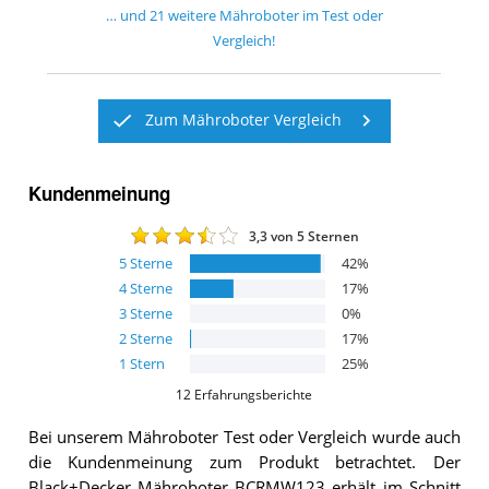
… und
21
weitere
Mähroboter
im Test oder
Vergleich!
Zum Mähroboter Vergleich
Kundenmeinung
3,3
von 5 Sternen
5
Sterne
42
%
4
Sterne
17
%
3
Sterne
0
%
2
Sterne
17
%
1
Stern
25
%
12
Erfahrungsberichte
Bei unserem
Mähroboter
Test oder Vergleich wurde auch
die Kundenmeinung zum Produkt betrachtet.
Der
Black+Decker Mähroboter BCRMW123
erhält im Schnitt