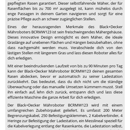
gepflegten Rasen garantiert. Dieser selbstfahrende Mäher, der für
Rasenflächen bis zu 700 m² ausgelegt ist, kann mühelos durch
enge Passagen in deinem Garten navigieren und sorgt für eine
präzise Pflege auch an schwer zugänglichen Stellen.
Eines der herausragenden Merkmale des Black+Decker
Mähroboters BCRMW123 ist sein freischwingendes Mähergehäuse.
Dieses innovative Design ermöglicht es dem Mäher, die ideale
Graslänge auf unebenen Flächen und Hängen beizubehalten, ohne
dass nachgemäht werden muss. Verabschiede dich von den
lästigen Stellen mit längerem Gras und lass diesen Roboter alles für
dich erledigen.
Mit einer beeindruckenden Laufzeit von bis zu 90 Minuten pro Tag
kann der Black+Decker Mähroboter BCRMW123 deinen gesamten
Rasen abdecken, bevor er automatisch zu seiner Ladestation
zurückkehrt. Das bedeutet, dass du dich nicht um die ständige
Überwachung oder das manuelle Umsetzen kümmern musst. Stell
ihn einfach auf, lehn dich zurück, entspann dich und lass diese
effiziente Maschine die ganze Arbeit für dich erledigen.
Der Black+Decker Mähroboter BCRMW123 wird mit einem
umfangreichen Zubehörpaket geliefert. Es umfasst 200 Meter
Begrenzungskabel, 250 Befestigungsklemmen, 2 Kabelverbinder, 4
Heringe zur Befestigung der Ladestation, ein Messlineal speziell für
die Kabelverlegung entlang der Rasenkante, die Ladestation selbst,