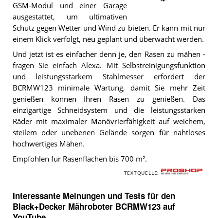
GSM-Modul und einer Garage
ausgestattet, um ultimativen
Der
Schutz gegen Wetter und Wind zu bieten. Er kann mit nur
Black+Decker
Mähroboter
einem Klick verfolgt, neu geplant und überwacht werden.
BCRMW123
.
Und jetzt ist es einfacher denn je, den Rasen zu mähen -
fragen Sie einfach Alexa. Mit Selbstreinigungsfunktion
und leistungsstarkem Stahlmesser erfordert der
BCRMW123 minimale Wartung, damit Sie mehr Zeit
genießen können Ihren Rasen zu genießen. Das
einzigartige Schneidsystem und die leistungsstarken
Räder mit maximaler Manövrierfähigkeit auf weichem,
steilem oder unebenen Gelände sorgen für nahtloses
hochwertiges Mähen.
Empfohlen für Rasenflächen bis 700 m².
TEXTQUELLE:
Interessante Meinungen und Tests für den
Black+Decker Mähroboter BCRMW123 auf
YouTube