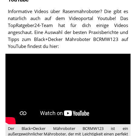
Informative Videos über Rasenmähroboter? Die gibt es
natürlich auch auf dem Videoportal Youtube! Das
TopRatgeber24-Team hat für dich einige Videos
angeschaut. Eine Auswahl der besten Praxisberichte und
Tipps zum Black+Decker Mähroboter BCRMW123 auf
YouTube findest du hier:
Video:
Der
BLACK+DECKER
Akku-
Mähroboter
(BCRMW123)
Der Black+Decker Mähroboter BCRMW123 ist ein
außergewöhnlicher Mähroboter, der mit Leichtigkeit einen perfekt