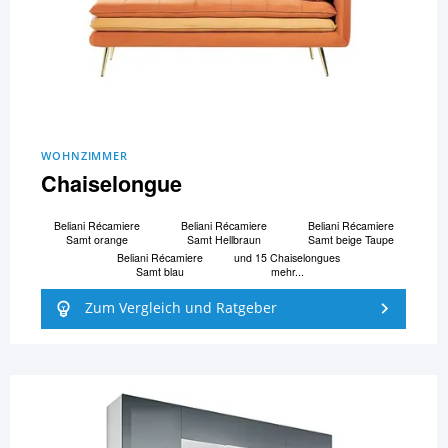
WOHNZIMMER
Chaiselongue
Beliani Ré­ca­mi­e­re
Beliani Ré­ca­mi­e­re
Beliani Ré­ca­mi­e­re
Samt orange
Samt Hellbraun
Samt beige Taupe
Beliani Ré­ca­mi­e­re
und 15 Chaiselongues
Samt blau
mehr...
Zum Vergleich und Ratgeber