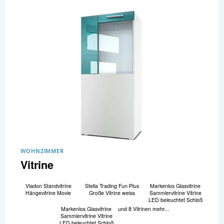
WOHNZIMMER
Vitrine
Vladon Standvitrine
Stella Trading Fun Plus
Markenlos Glasvitrine
Hängevitrine Movie
Große Vitrine weiss
Sammlervitrine Vitrine
LED beleuchtet Schloß
Markenlos Glasvitrine
und 8 Vitrinen mehr...
Sammlervitrine Vitrine
LED beleuchtet Schloß