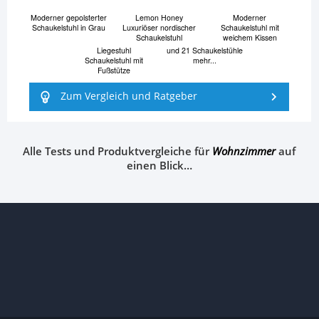
Moderner gepolsterter
Lemon Honey
Moderner
Schaukelstuhl in Grau
Luxuriöser nordischer
Schaukelstuhl mit
Schaukelstuhl
weichem Kissen
Liegestuhl
und 21 Schaukelstühle
Schaukelstuhl mit
mehr...
Fußstütze
Zum Vergleich und Ratgeber
Alle Tests und Produktvergleiche für
Wohnzimmer
auf
einen Blick…