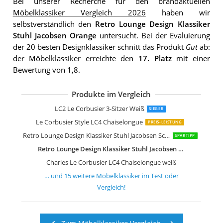
Bei unserer Recherche für den brandaktuellen
Möbelklassiker Vergleich 2026
haben wir
selbstverständlich den
Retro Lounge Design Klassiker
Stuhl Jacobsen Orange
untersucht. Bei der Evaluierung
der 20 besten Designklassiker schnitt das Produkt
Gut
ab:
der Möbelklassiker erreichte den
17. Platz
mit einer
Bewertung von 1,8.
Produkte im Vergleich
Le Corbusier LC2 Petit Komfort Sofa
Charles L Corbusier LC2-2 2-Sitzer-Sof
ElleDesign 3-Sitzer-Sofa Edelstahl
Design Retro Lounge Sessel Sitzei, EG
Design Retro Lounge Sessel Sitzei, EG
Design Retro Lounge Sessel Sitzei, EG
Relaxsessel Wohnzimmer Bequem Re
Furnwise Premium Moderner Lederse
Furnwise Premium Moderner Lederse
Furnwise Premium Moderner Lederse
Retro Lounge Design Klassiker Stuhl J
LC2 Le Corbusier 3-Sitzer Weiß
SIEGER
Le Corbusier Style LC4 Chaiselongue
PREIS-LEISTUNG
Retro Lounge Design Klassiker Stuhl Jacobsen Schwarz
SPARTIPP
Retro Lounge Design Klassiker Stuhl Jacobsen Orange
Charles Le Corbusier LC4 Chaiselongue weiß
… und
15
weitere
Möbelklassiker
im Test oder
Vergleich!