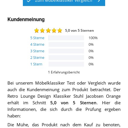
Zum Möbelklassiker Vergleich
Kundenmeinung
5,0
von 5 Sternen
5
Sterne
100
%
4
Sterne
0
%
3
Sterne
0
%
2
Sterne
0
%
1
Stern
0
%
1
Erfahrungsbericht
Bei unserem
Möbelklassiker
Test oder Vergleich wurde
auch die Kundenmeinung zum Produkt betrachtet.
Der
Retro Lounge Design Klassiker Stuhl Jacobsen Orange
erhält im Schnitt
5,0
von 5 Sternen
. Hier die
Informationen, die sich durch die Prüfung ergeben
haben:
Die Mühe, das Produkt nach dem Kauf zu benoten,