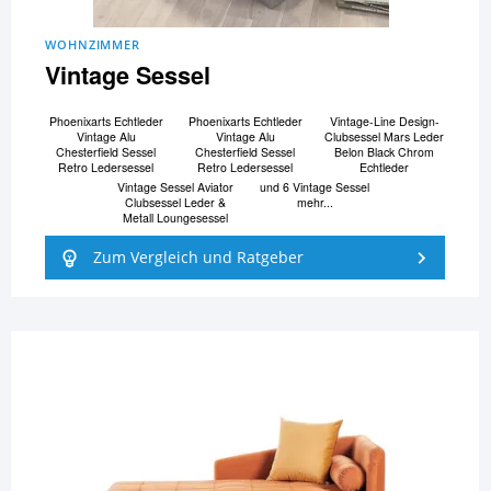
WOHNZIMMER
Vintage Sessel
Phoenixarts Echtleder
Phoenixarts Echtleder
Vintage-Line Design-
Vintage Alu
Vintage Alu
Clubsessel Mars Leder
Chesterfield Sessel
Chesterfield Sessel
Belon Black Chrom
Retro Ledersessel
Retro Ledersessel
Echtleder
Vintage Sessel Aviator
und 6 Vintage Sessel
Clubsessel Leder &
mehr...
Metall Loungesessel
Zum Vergleich und Ratgeber