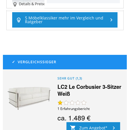
Details & Preise
5 Möbelklassiker mehr im Vergleich und
Ratgeber
SEHR GUT
(
1,3
)
LC2 Le Corbusier 3-Sitzer
Weiß
1
Erfahrungsbericht
ca.
1.489 €
Zum Angebot