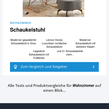
WOHNZIMMER
Schaukelstuhl
Moderner gepolsterter
Lemon Honey
Moderner
Schaukelstuhl in Grau
Luxuriöser nordischer
Schaukelstuhl mit
Schaukelstuhl
weichem Kissen
Liegestuhl
und 21 Schaukelstühle
Schaukelstuhl mit
mehr...
Fußstütze
Zum Vergleich und Ratgeber
Alle Tests und Produktvergleiche für
Wohnzimmer
auf
einen Blick…