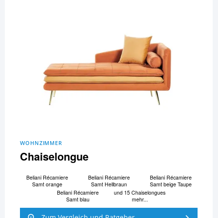
WOHNZIMMER
Chaiselongue
Beliani Ré­ca­mi­e­re
Beliani Ré­ca­mi­e­re
Beliani Ré­ca­mi­e­re
Samt orange
Samt Hellbraun
Samt beige Taupe
Beliani Ré­ca­mi­e­re
und 15 Chaiselongues
Samt blau
mehr...
Zum Vergleich und Ratgeber