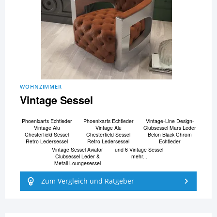
WOHNZIMMER
Vintage Sessel
Phoenixarts Echtleder
Phoenixarts Echtleder
Vintage-Line Design-
Vintage Alu
Vintage Alu
Clubsessel Mars Leder
Chesterfield Sessel
Chesterfield Sessel
Belon Black Chrom
Retro Ledersessel
Retro Ledersessel
Echtleder
Vintage Sessel Aviator
und 6 Vintage Sessel
Clubsessel Leder &
mehr...
Metall Loungesessel
Zum Vergleich und Ratgeber