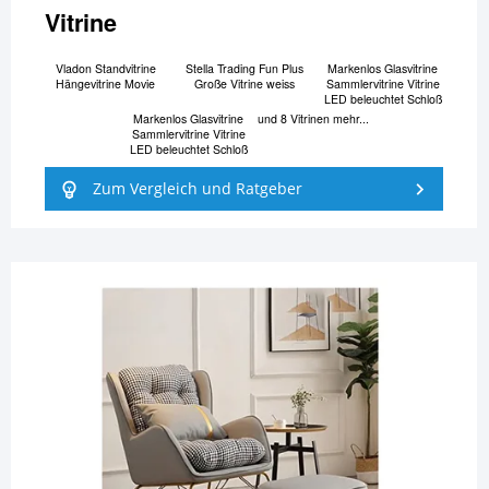
Vitrine
Vladon Standvitrine
Stella Trading Fun Plus
Markenlos Glasvitrine
Hängevitrine Movie
Große Vitrine weiss
Sammlervitrine Vitrine
LED beleuchtet Schloß
Markenlos Glasvitrine
und 8 Vitrinen mehr...
Sammlervitrine Vitrine
LED beleuchtet Schloß
Zum Vergleich und Ratgeber