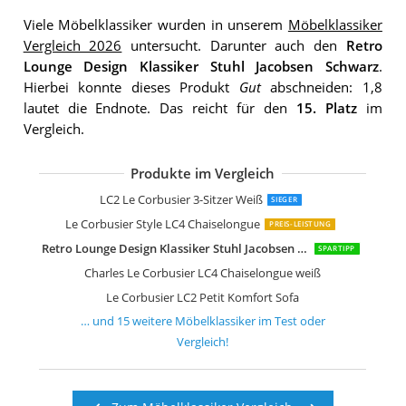
Viele Möbelklassiker wurden in unserem
Möbelklassiker
Vergleich 2026
untersucht. Darunter auch den
Retro
Lounge Design Klassiker Stuhl Jacobsen Schwarz
.
Hierbei konnte dieses Produkt
Gut
abschneiden: 1,8
lautet die Endnote. Das reicht für den
15. Platz
im
Vergleich.
Produkte im Vergleich
Charles L Corbusier LC2-2 2-Sitzer-Sof
ElleDesign 3-Sitzer-Sofa Edelstahl
Design Retro Lounge Sessel Sitzei, EG
Design Retro Lounge Sessel Sitzei, EG
Design Retro Lounge Sessel Sitzei, EG
Relaxsessel Wohnzimmer Bequem Re
Furnwise Premium Moderner Lederse
Furnwise Premium Moderner Lederse
Furnwise Premium Moderner Lederse
Retro Lounge Design Klassiker Stuhl J
LC2 Le Corbusier 3-Sitzer Weiß
SIEGER
Le Corbusier Style LC4 Chaiselongue
PREIS-LEISTUNG
Retro Lounge Design Klassiker Stuhl Jacobsen Schwarz
SPARTIPP
Charles Le Corbusier LC4 Chaiselongue weiß
Le Corbusier LC2 Petit Komfort Sofa
… und
15
weitere
Möbelklassiker
im Test oder
Vergleich!