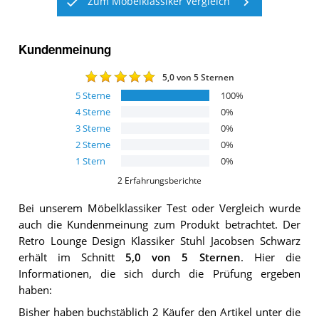
Zum Möbelklassiker Vergleich
Kundenmeinung
5,0
von 5 Sternen
5
Sterne
100
%
4
Sterne
0
%
3
Sterne
0
%
2
Sterne
0
%
1
Stern
0
%
2
Erfahrungsberichte
Bei unserem
Möbelklassiker
Test oder Vergleich wurde
auch die Kundenmeinung zum Produkt betrachtet.
Der
Retro Lounge Design Klassiker Stuhl Jacobsen Schwarz
erhält im Schnitt
5,0
von 5 Sternen
. Hier die
Informationen, die sich durch die Prüfung ergeben
haben:
Bisher haben buchstäblich 2 Käufer den Artikel unter die