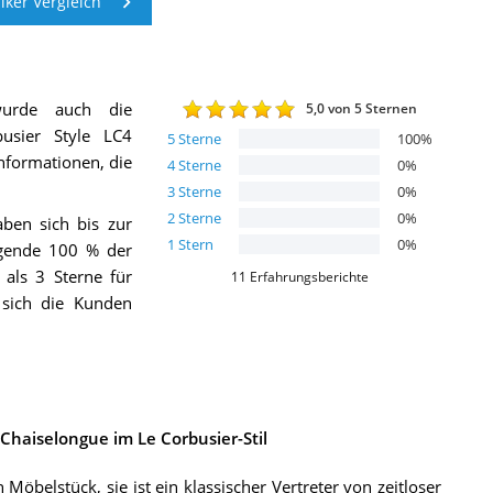
ker Vergleich
urde auch die
5,0
von 5 Sternen
usier Style LC4
5
Sterne
100
%
Informationen, die
4
Sterne
0
%
3
Sterne
0
%
2
Sterne
0
%
ben sich bis zur
1
Stern
0
%
gende 100 % der
als 3 Sterne für
11
Erfahrungsberichte
 sich die Kunden
 Chaiselongue im Le Corbusier-Stil
Möbelstück, sie ist ein klassischer Vertreter von zeitloser