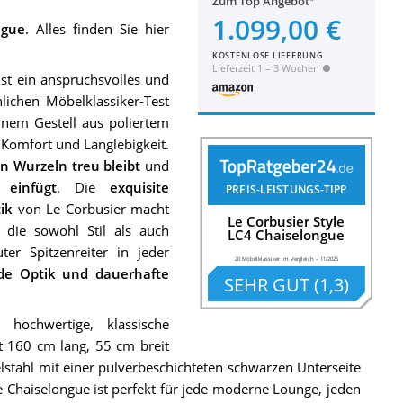
Zum Top Angebot
1.099,00 €
ngue
. Alles finden Sie hier
KOSTENLOSE LIEFERUNG
Lieferzeit 1 – 3 Wochen
ist ein anspruchsvolles und
lichen Möbelklassiker-Test
inem Gestell aus poliertem
r Komfort und Langlebigkeit.
en Wurzeln treu bleibt
und
einfügt
. Die
exquisite
PREIS-LEISTUNGS-TIPP
ik
von Le Corbusier macht
Le Corbusier Style
 die sowohl Stil als auch
LC4 Chaiselongue
ter Spitzenreiter in jeder
20 Möbelklassiker im Vergleich
–
11/2025
de Optik und dauerhafte
SEHR GUT
(
1,3
)
 hochwertige, klassische
t 160 cm lang, 55 cm breit
lstahl mit einer pulverbeschichteten schwarzen Unterseite
e Chaiselongue ist perfekt für jede moderne Lounge, jeden