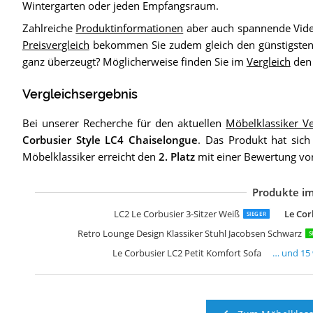
Wintergarten oder jeden Empfangsraum.
Zahlreiche
Produktinformationen
aber auch spannende Video
Preisvergleich
bekommen Sie zudem gleich den günstigsten 
ganz überzeugt? Möglicherweise finden Sie im
Vergleich
den 
Vergleichsergebnis
Bei unserer Recherche für den aktuellen
Möbelklassiker V
Corbusier Style LC4 Chaiselongue
. Das Produkt hat sich
Möbelklassiker erreicht den
2. Platz
mit einer Bewertung von
Produkte im
C
E
D
D
D
R
F
F
F
F
R
R
R
R
R
LC2 Le Corbusier 3-Sitzer Weiß
Le Cor
SIEGER
Retro Lounge Design Klassiker Stuhl Jacobsen Schwarz
S
Le Corbusier LC2 Petit Komfort Sofa
… und
15