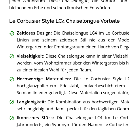
jeden Wohnraum. Diese Chaiselongue, die Komfort und St
bleibendem Erbe und seinen ikonischen Entwürfen.
Le Corbusier Style LC4 Chaiselongue Vorteile
Zeitloses Design
:
Die Chaiselongue LC4 im Le Corbusier-
Linien und seinem zeitlosen Stil nie aus der Mo
Wintergarten oder Empfangsraum einen Hauch von Eleg
Vielseitigkeit
:
Diese Chaiselongue kann in einer Vielza
werden, vom Wohnzimmer über den Wintergarten bis hin 
zu einer idealen Wahl für jeden Raum.
Hochwertige Materialien
:
Die Le Corbusier Style L
hochglanzpoliertem Edelstahl, pulverbeschichte
Semianilinleder gefertigt. Diese Materialien sorgen dafü
Langlebigkeit
:
Die Kombination aus hochwertigen Mate
sehr langlebig und damit perfekt für den täglichen Geb
Ikonisches Stück
:
Die Chaiselongue LC4 im Le Corbus
Jahrhunderts, ein Synonym für den Namen Le Corbusier 