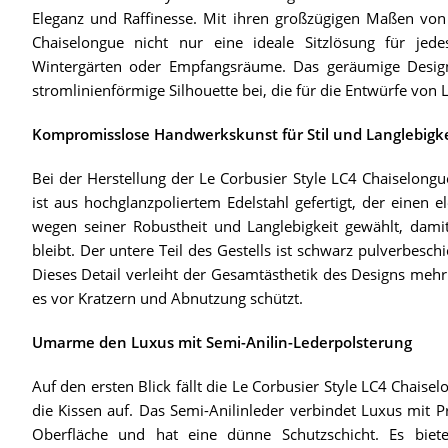
Eleganz und Raffinesse. Mit ihren großzügigen Maßen vo
Chaiselongue nicht nur eine ideale Sitzlösung für j
Wintergärten oder Empfangsräume. Das geräumige Design 
stromlinienförmige Silhouette bei, die für die Entwürfe von L
Kompromisslose Handwerkskunst für Stil und Langlebigke
Bei der Herstellung der Le Corbusier Style LC4 Chaiselongu
ist aus hochglanzpoliertem Edelstahl gefertigt, der einen
wegen seiner Robustheit und Langlebigkeit gewählt, damit
bleibt. Der untere Teil des Gestells ist schwarz pulverbesch
Dieses Detail verleiht der Gesamtästhetik des Designs mehr T
es vor Kratzern und Abnutzung schützt.
Umarme den Luxus mit Semi-Anilin-Lederpolsterung
Auf den ersten Blick fällt die Le Corbusier Style LC4 Chaise
die Kissen auf. Das Semi-Anilinleder verbindet Luxus mit Pra
Oberfläche und hat eine dünne Schutzschicht. Es bietet