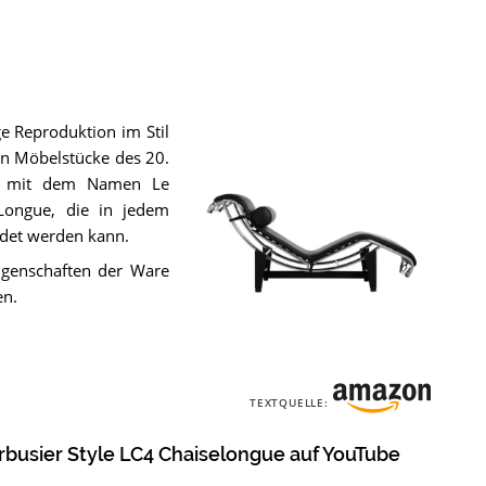
ge Reproduktion im Stil
ten Möbelstücke des 20.
end mit dem Namen Le
 Longue, die in jedem
det werden kann.
igenschaften der Ware
en.
Der
Le
TEXTQUELLE:
Corbusier
Style
rbusier Style LC4 Chaiselongue auf YouTube
LC4
Chaiselongue
.