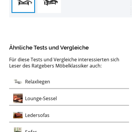
Ähnliche Tests und Vergleiche
Für diese Tests und Vergleiche interessierten sich
Leser des Ratgebers Möbelklassiker auch:
Barock
Test
Test
Test
Test
Test
Test
Lowboards
Sideboards
Kommoden
Clubsessel
Schaukelstühle
Vitrinen
Wohnwände
Chaiselongues
Vintage Sessel
Test
Relaxliegen
Test
Kommoden
Test
Test
Test
Test
Lounge-Sessel
Test
Ledersofas
Test