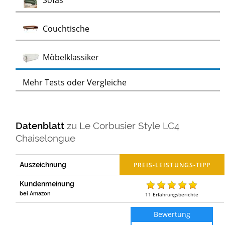
Sofas
Test
Couchtische
Test
Möbelklassiker
Mehr Tests oder Vergleiche
Datenblatt
zu
Le Corbusier Style LC4
Chaiselongue
Auszeichnung
Kundenmeinung
bei Amazon
11
Erfahrungsberichte
Bewertung