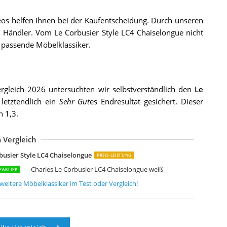
s helfen Ihnen bei der Kaufentscheidung. Durch unseren
Händler. Vom Le Corbusier Style LC4 Chaiselongue nicht
passende Möbelklassiker.
ergleich 2026
untersuchten wir selbstverständlich den
Le
 letztendlich ein
Sehr Gut
es Endresultat gesichert. Dieser
 1,3.
 Vergleich
harles L Corbusier LC2-2 2-Sitzer-Sofa
lleDesign 3-Sitzer-Sofa Edelstahl
esign Retro Lounge Sessel Sitzei, EGG BALL
esign Retro Lounge Sessel Sitzei, EGG BALL
esign Retro Lounge Sessel Sitzei, EGG BALL
elaxsessel Wohnzimmer Bequem Retro
urnwise Premium Moderner Ledersessel
urnwise Premium Moderner Ledersessel
urnwise Premium Moderner Ledersessel
altbarer Echtleder-Loungesessel mit Fußstütze Barcelona Stil
etro Lounge Design Klassiker Stuhl Jacobsen Weiß
etro Lounge Design Klassiker Stuhl Jacobsen Orange
etro Lounge Design Klassiker Stuhl Jacobsen Grau
etro Lounge Design Klassiker Stuhl Jacobsen Lila
etro Lounge Design Klassiker Stuhl JACOBSEN Rot
busier Style LC4 Chaiselongue
PREIS-LEISTUNG
Charles Le Corbusier LC4 Chaiselongue weiß
PARTIPP
weitere
Möbelklassiker
im Test oder Vergleich!