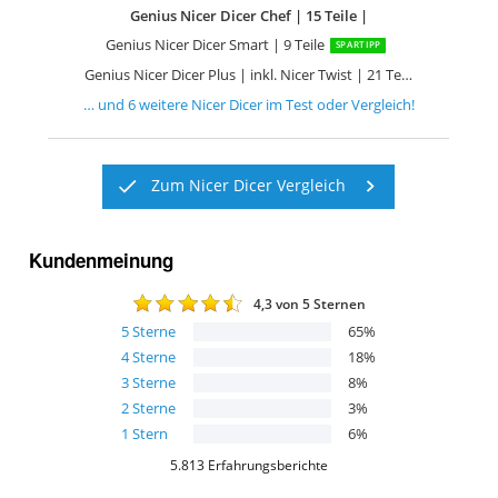
Genius Nicer Dicer Chef | 15 Teile |
Genius Nicer Dicer Smart | 9 Teile
SPARTIPP
Genius Nicer Dicer Plus | inkl. Nicer Twist | 21 Teile
… und
6
weitere
Nicer Dicer
im Test oder Vergleich!
Zum Nicer Dicer Vergleich
Kundenmeinung
4,3
von 5 Sternen
5
Sterne
65
%
4
Sterne
18
%
3
Sterne
8
%
2
Sterne
3
%
1
Stern
6
%
5.813
Erfahrungsberichte