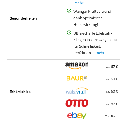
mehr
Weniger Kraftaufwand
Besonderheiten
dank optimierter
Hebelwirkung!
Ultra-scharfe Edelstahl-
Klingen in G-NOX-Qualität
für Schnelligkeit,
Perfektion …
mehr
67 €
ca.
60 €
ca.
Erhältlich bei
60 €
ca.
67 €
ca.
Top Preis