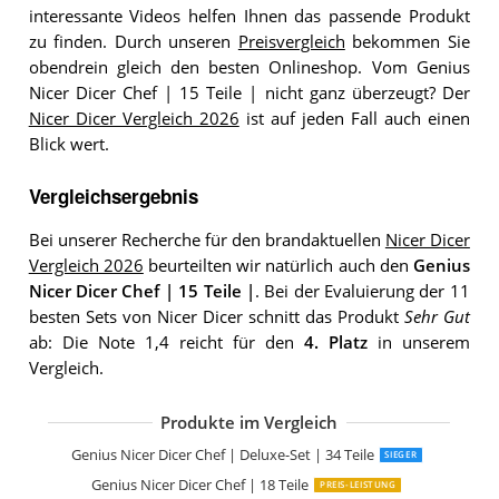
interessante Videos helfen Ihnen das passende Produkt
zu finden. Durch unseren
Preisvergleich
bekommen Sie
obendrein gleich den besten Onlineshop. Vom Genius
Nicer Dicer Chef | 15 Teile | nicht ganz überzeugt? Der
Nicer Dicer Vergleich 2026
ist auf jeden Fall auch einen
Blick wert.
Vergleichsergebnis
Bei unserer Recherche für den brandaktuellen
Nicer Dicer
Vergleich 2026
beurteilten wir natürlich auch den
Genius
Nicer Dicer Chef | 15 Teile |
. Bei der Evaluierung der 11
besten Sets von Nicer Dicer schnitt das Produkt
Sehr Gut
ab: Die Note 1,4 reicht für den
4. Platz
in unserem
Vergleich.
Produkte im Vergleich
Genius Nicer Dicer Fusion Julietti | 34 
Genius Nicer Dicer Smart | 13 Teile
Genius Nicer Dicer Fusion Smart Julietti
GENIUS | Nicer Dicer Magic Cube - TV 
Genius Nicer Dicer Quick | 7 Teile
Genius Nicer Dicer Smart | 5 Teile
Genius Nicer Dicer Chef | Deluxe-Set | 34 Teile
SIEGER
Genius Nicer Dicer Chef | 18 Teile
PREIS-LEISTUNG