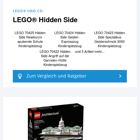
LEGO® UND CO.
LEGO® Hidden Side
LEGO 70425 Hidden
LEGO 70424 Hidden
LEGO 70423 Hidden
Side Newbury's
Side Geister-
Side Spezialbus
spukende Schule
Expresszug
Geisterschreck 3000
Kinderspielzeug
Kinderspielzeug
Kinderspielzeug
LEGO 70422 Hidden
und 5 Artikel mehr...
Side Angriff auf die
Garnelen-Hütte
Kinderspielzeug
Zum Vergleich und Ratgeber