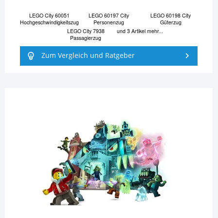
LEGO City 60051
LEGO 60197 City
LEGO 60198 City
Hochgeschwindigkeitszug
Personenzug
Güterzug
LEGO City 7938
und 3 Artikel mehr...
Passagierzug
Zum Vergleich und Ratgeber