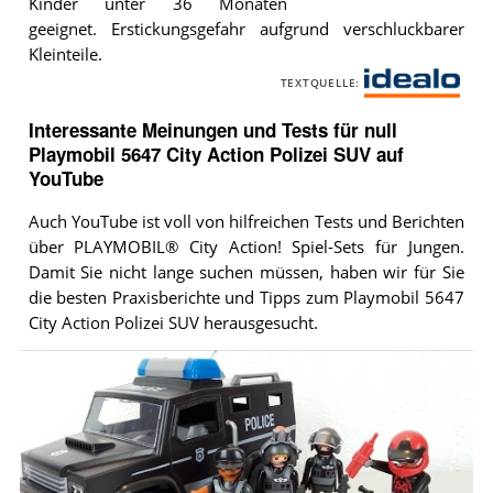
Kinder unter 36 Monaten
Playmobil
geeignet. Erstickungsgefahr aufgrund verschluckbarer
5647
City
Kleinteile.
Action
TEXTQUELLE:
Polizei
i
SUV
.
d
Interessante Meinungen und Tests für null
e
Playmobil 5647 City Action Polizei SUV auf
a
YouTube
l
Auch YouTube ist voll von hilfreichen Tests und Berichten
o
über PLAYMOBIL® City Action! Spiel-Sets für Jungen.
Damit Sie nicht lange suchen müssen, haben wir für Sie
die besten Praxisberichte und Tipps zum Playmobil 5647
City Action Polizei SUV herausgesucht.
Video:
Playmobil
Tactical
Unit
Car
5647