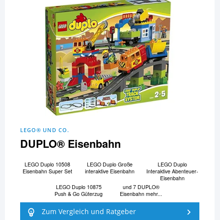
LEGO® UND CO.
DUPLO® Eisenbahn
LEGO Duplo 10508
LEGO Duplo Große
LEGO Duplo
Eisenbahn Super Set
interaktive Eisenbahn
Interaktive Abenteuer-
Eisenbahn
LEGO Duplo 10875
und 7 DUPLO®
Push & Go Güterzug
Eisenbahn mehr...
Zum Vergleich und Ratgeber