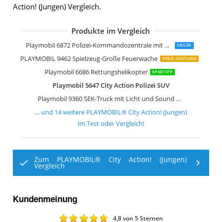
Action! (Jungen) Vergleich.
Produkte im Vergleich
Playmobil 9372 Polizeistation
Playmobil 9396 Bundespolizei Truck
PLAYMOBIL 9466 Spielzeug-Feuerweh
Playmobil 5338 Flughafen mit Tower
Playmobil 5614 Polizei-Wagen mit Blin
Playmobil 6081 Ferienflieger
PLAYMOBIL 9369 Flieger Spielzeug
Playmobil 5187 Polizei-Truck mit Spe
PLAYMOBIL Set Polizei 9043
Playmobil 9236 Polizeibus mit Straße
Playmobil 6872 Polizei-Kommandozentrale mit Gefängnis
SIEGER
PLAYMOBIL 9462 Spielzeug-Große Feuerwache
PREIS-LEISTUNG
Playmobil 6686 Rettungshelikopter
SPARTIPP
Playmobil 5647 City Action Polizei SUV
Playmobil 9360 SEK-Truck mit Licht und Sound Spiel
… und
14
weitere
PLAYMOBIL® City Action! (Jungen)
im Test oder Vergleich!
Zum PLAYMOBIL® City Action! (Jungen)
Vergleich
Kundenmeinung
4,8
von 5 Sternen