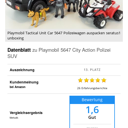
Polizeiwagen
auspacken
seratus1
unboxing
Playmobil Tactical Unit Car 5647 Polizeiwagen auspacken seratus1
unboxing
Datenblatt
zu
Playmobil 5647 City Action Polizei
SUV
Auszeichnung
Kundenmeinung
bei Amazon
26
Erfahrungsberichte
Bewertung
1,6
Vergleichsergebnis
Gut
Methodik