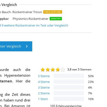
 Vergleich
unny Health & Fitness Klappbarer Roman Chair Rückentrainer Hyperextens
AMMER Rückentrainer Tricon Flex
portstech einzigartiger 3in1 Rückentrainer & Bauchtrainer
portstech BRT200
ORILLA SPORTS Hyperextension Rückentrainer
op-Sport Rückentrainer Hyperextension 45° Bauchtrainer HS-1016 klappba
ogesHome Roman Chair Rückentrainer Klappbare Hantelbank Multifunktio
axxus Hyperextension Rückentrainer
YRONETICS Rückentrainer
o Bauch- Rückentrainer Tricon
PREIS-LEISTUNG
appbar
Physionics Rückentrainer
SPARTIPP
d
9
weitere
Rückentrainer
im Test oder Vergleich!
ner Vergleich
wurde auch die
3,8
von 5 Sternen
cs Hyperextension
5
Sterne
50
%
ternen
. Hier die
4
Sterne
23
%
3
Sterne
4
%
2
Sterne
7
%
g die Zeit dieses
1
Stern
16
%
en haben rund drei
en. Bei Amazon ist
105
Erfahrungsberichte