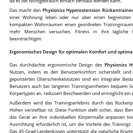
da es bei Nichtgebrauch einfach verstaut werden kann.
Das macht den
Physionics Hyperextension Rückentrainer
einer Wohnung leben oder nur über einen begrenzten 
kompakten Wohnräumen einen geordneten Trainingsraum a
mehr Menschen versuchen, Fitness in ihre tägliche 
beeinträchtigen.
Ergonomisches Design für optimalen Komfort und optima
Das durchdachte ergonomische Design des
Physionics H
Nutzen, indem es den Benutzerkomfort sicherstellt und e
gepolsterten Oberschenkelstützen sind ein integraler Best
Benutzers auch bei längeren Trainingseinheiten bequem lieg
Körpertypen an, reduziert Beschwerden und ermöglicht ein 
Außerdem wird das Trainingserlebnis durch das Rückenpol
Höhen verstellbar ist. Diese Funktion stellt sicher, dass 
das Gerät an ihre individuellen Körpermaße anpassen könn
Ausrichtung erforderlich ist, um die Vorteile des Training
Das 45-Grad-Lendenkissen unterstützt die natürliche Krüm