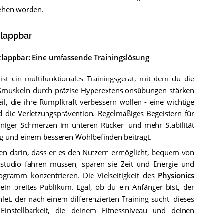
ehen worden.
klappbar
lappbar: Eine umfassende Trainingslösung
ist ein multifunktionales Trainingsgerät, mit dem du die
ßmuskeln durch präzise Hyperextensionsübungen stärken
il, die ihre Rumpfkraft verbessern wollen - eine wichtige
 die Verletzungsprävention. Regelmäßiges Begeistern für
eniger Schmerzen im unteren Rücken und mehr Stabilität
ng und einem besseren Wohlbefinden beiträgt.
egen darin, dass er es den Nutzern ermöglicht, bequem von
sstudio fahren müssen, sparen sie Zeit und Energie und
ogramm konzentrieren. Die Vielseitigkeit des
Physionics
 ein breites Publikum. Egal, ob du ein Anfänger bist, der
let, der nach einem differenzierten Training sucht, dieses
instellbarkeit, die deinem Fitnessniveau und deinen