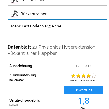
Bauchtrainer
Test
Rückentrainer
Mehr Tests oder Vergleiche
Datenblatt
zu
Physionics Hyperextension
Rückentrainer klappbar
Auszeichnung
Kundenmeinung
bei Amazon
105
Erfahrungsberichte
Bewertung
1,8
Vergleichsergebnis
Methodik
Gut