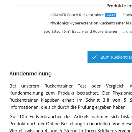
Produkte im
S
H
S
S
G
H
S
M
G
HAMMER Bauch Rückentrainer
Finnl
SIEGER
Physionics Hyperextension Rückentrainer kl
Sportstech 6in1 Bauch- und Rückentrainer
… un
Zum Rückentrai
Kundenmeinung
Bei unserem
Rückentrainer
Test oder Vergleich 
Kundenmeinung zum Produkt betrachtet.
Der
Physioni
Rückentrainer klappbar
erhält im Schnitt
3,8
von 5 S
Informationen, die sich durch die Prüfung ergeben haben:
Gut 105 Endverbraucher des Artikels nahmen sich bislan
Produkt nach der Online Bestellung zu beurteilen. Von dies
Viertel zwischen 4 und 5 Sterne in ihren Kritiken vergeb