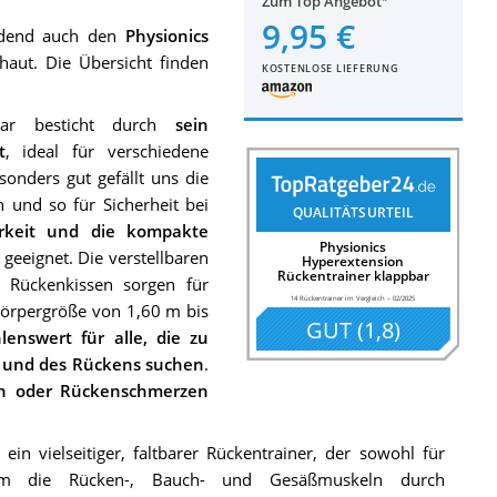
Zum Top Angebot
9,95 €
redend auch den
Physionics
aut. Die Übersicht finden
KOSTENLOSE LIEFERUNG
pbar besticht durch
sein
t
, ideal für verschiedene
sonders gut gefällt uns die
n und so für Sicherheit bei
QUALITÄTSURTEIL
arkeit und die kompakte
Physionics
 geeignet. Die verstellbaren
Hyperextension
Rückentrainer klappbar
e Rückenkissen sorgen für
14 Rückentrainer im Vergleich
–
02/2025
 Körpergröße von 1,60 m bis
GUT
(
1,8
)
enswert für alle, die zu
e und des Rückens suchen
.
ern oder Rückenschmerzen
in vielseitiger, faltbarer Rückentrainer, der sowohl für
 um die Rücken-, Bauch- und Gesäßmuskeln durch