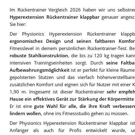
Im Rückentrainer Vergleich 2026 haben wir uns selbst
Hyperextension Rückentrainer klappbar
genauer angesch
Sie hier:
Der Physionics Hyperextension Rückentrainer klap
ergonomisches Design und seinen faltbaren Komfor
Fitnesslevel in deinem persönlichen Rückentrainer-Test. Be
robuste Stahlkonstruktion
, die bis zu 120 kg tragen kan
intensiven Trainingseinheiten sorgt. Durch
seine Faltb
Aufbewahrungsmöglichkeit
ist er perfekt für kleine Räume
gepolsterten Stützen und das vierfach höhenverstellbar
zusätzlichen Komfort und eignen sich für Nutzer mit einer
1,90 m. Insgesamt ist dieser Rückentrainer
sehr empfehl
Hause ein effektives Gerät zur Stärkung der Körpermitt
Er ist eine
gute Wahl für alle, die ihre Kraft verbess
lindern wollen
, ohne ins Fitnessstudio gehen zu müssen.
Der Physionics Hyperextension Rückentrainer klappbar ist e
Anfänger als auch für Profis entwickelt wurde,