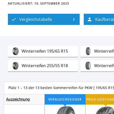
AKTUALISIERT:
10. SEPTEMBER 2025
Vergleichstabelle
Kaufbera
Test
Winterreifen 195/65 R15
Winterrei
Test
Winterreifen 255/55 R18
Winterrei
Test
Winterreifen 195/65 R15
Winterrei
Platz 1 – 13 der 13 besten Sommerreifen für PKW [ 195/65 R15
Test
Schneekette
Sommerreifen 225/45 R
Auszeichnung
Test
Sommerreifen 235/40 R18
Sommerrei