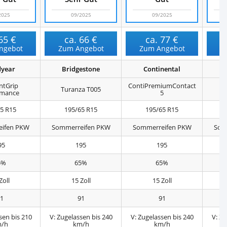
2025
09/2025
09/2025
65 €
ca.
66 €
ca.
77 €
ngebot
Zum Angebot
Zum Angebot
Z
year
Bridgestone
Continental
entGrip
ContiPremiumContact
Turanza T005
rmance
5
5 R15
195/65 R15
195/65 R15
ifen PKW
Sommerreifen PKW
Sommerreifen PKW
Som
95
195
195
5%
65%
65%
Zoll
15 Zoll
15 Zoll
1
91
91
sen bis 210
V: Zugelassen bis 240
V: Zugelassen bis 240
V: Zu
/h
km/h
km/h