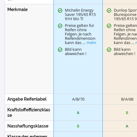
Merkmale
Michelin Energy
Dunlop Spor
Saver 195/65 R15
Bluresponse
91H Mo Tl
195/65 R15 9
Preise gelten für
Preise gelten
Reifen ohne
Reifen ohne
Felgen. Je nach
Felgen. Je na
Reifendimension
Reifendimen
kann das …
mehr
kann das …
Bild kann
Bild kann
abweichen !
abweichen !
A/B/70
B/A/68
Angabe Reifenlabel
Kraftstoffeffizienzklas
A
B
se
B
A
Nasshaftungsklasse
Klasse des externen