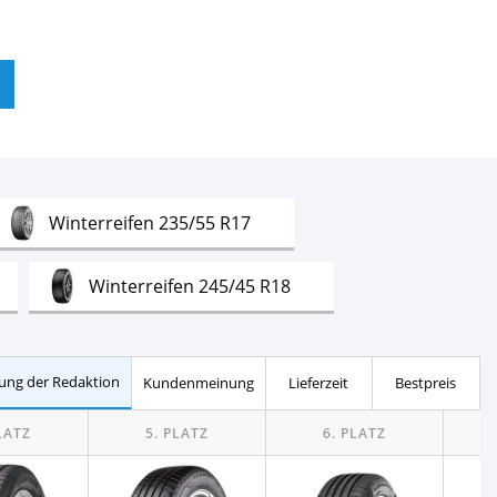
Test
Winterreifen 235/55 R17
t
Test
Winterreifen 245/45 R18
Test
Winterreifen 215/65 R16
ung der Redaktion
Kundenmeinung
Lieferzeit
Bestpreis
Test
eifen 195/65 R15
t
Test
Winterreifen 215/55 R17