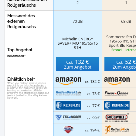
2
1
Rollgeräuschs
Messwert des
70 dB
68 dB
externen
Rollgeräuschs
Sommerreifen D
Michelin ENERGY
195/65 R15 91
SAVER+ MO 195/65/15
Sport Blu Resp
91H
Top Angebot
Schnell Lieferba
bei Amazon
ca.
132 €
ca.
52 
Zum Angebot
Zum Angeb
Erhältlich bei
132 €
ca.
73 €
ca.
77 €
ca.
99 €
ca.
194 €
ca.