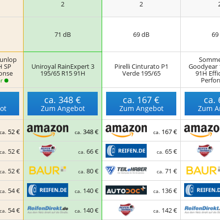
2
2
71 dB
69 dB
69
unlop
Sommer
H SP
Uniroyal RainExpert 3
Pirelli Cinturato P1
Goodyear 
onse
195/65 R15 91H
Verde 195/65
91H Effi
Perfo
r
€
ca.
348 €
ca.
167 €
ca.
ot
Zum Angebot
Zum Angebot
Zum A
52 €
348 €
167 €
ca.
ca.
ca.
52 €
66 €
65 €
ca.
ca.
ca.
52 €
80 €
71 €
ca.
ca.
ca.
54 €
140 €
136 €
ca.
ca.
ca.
54 €
140 €
142 €
ca.
ca.
ca.