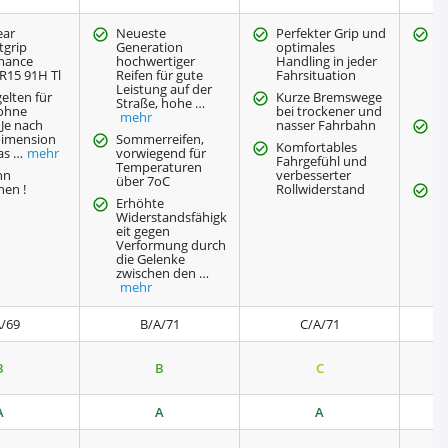
ear
Neueste
Perfekter Grip und
1 
tgrip
Generation
optimales
V
mance
hochwertiger
Handling in jeder
V
R15 91H Tl
Reifen für gute
Fahrsituation
S
Leistung auf der
(
gelten für
Kurze Bremswege
Straße, hohe …
5
 ohne
bei trockener und
mehr
 Je nach
nasser Fahrbahn
S
dimension
Sommerreifen,
B
Komfortables
as …
mehr
vorwiegend für
Si
Fahrgefühl und
Temperaturen
K
nn
verbesserter
über 7oC
hen !
Rollwiderstand
R
Erhöhte
K
Widerstandsfähigk
h
eit gegen
L
Verformung durch
die Gelenke
zwischen den …
mehr
/69
B/A/71
C/A/71
B
B
C
A
A
A