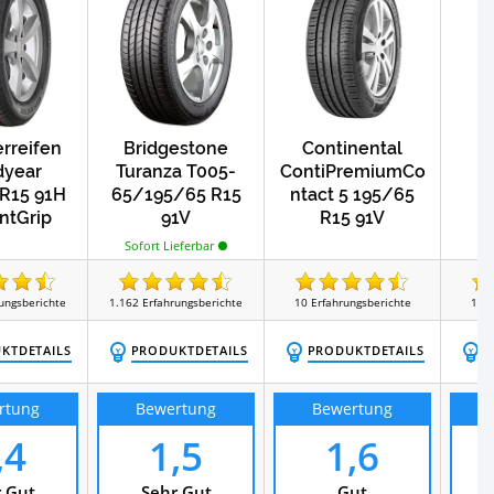
Test
Textil Schneeketten
reifen
Bridgestone
Continental
V
year
Turanza T005-
ContiPremiumCo
R15 91H
65/195/65 R15
ntact 5 195/65
entGrip
91V
R15 91V
rmance
Sofort Lieferbar
ungsberichte
1.162
Erfahrungsberichte
10
Erfahrungsberichte
15
E
KTDETAILS
PRODUKTDETAILS
PRODUKTDETAILS
P
rtung
Bewertung
Bewertung
,4
1,5
1,6
 Gut
Sehr Gut
Gut