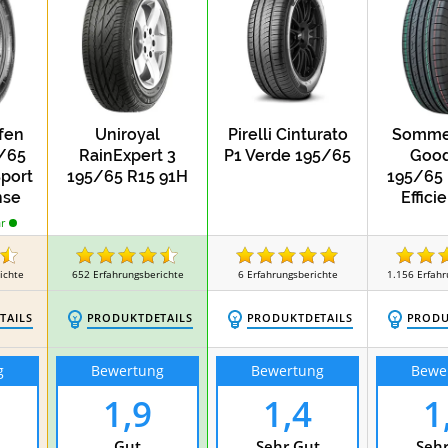
Test
Test
eifen 255/45 R20
Winterreifen 255/45 R20
fen
Uniroyal
Pirelli Cinturato
Sommer
/65
RainExpert 3
P1 Verde 195/65
Good
Sport
195/65 R15 91H
195/65 
nse
Effici
Perfo
r
ichte
652
Erfahrungsberichte
6
Erfahrungsberichte
1.156
Erfahr
TAILS
PRODUKTDETAILS
PRODUKTDETAILS
PRODU
g
Bewertung
Bewertung
Bewe
1,9
1,4
1
Gut
Sehr Gut
Sehr