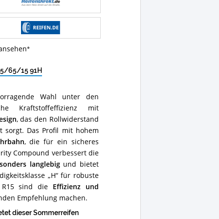
 ansehen
95/65/15 91H
orragende Wahl unter den
 Kraftstoffeffizienz mit
Design
, das den Rollwiderstand
t sorgt. Das Profil mit hohem
ahrbahn
, die für ein sicheres
urity Compound verbessert die
sonders langlebig
und bietet
igkeitsklasse „H“ für robuste
5 R15 sind die
Effizienz und
 runden Empfehlung machen.
et dieser Sommerreifen