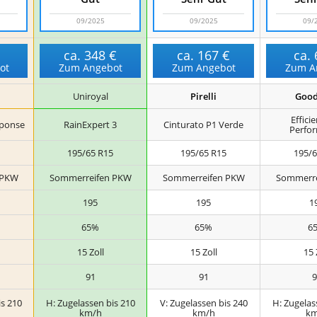
09/2025
09/2025
09/
€
ca.
348 €
ca.
167 €
ca.
ot
Zum Angebot
Zum Angebot
Zum A
Uniroyal
Pirelli
Good
Effici
sponse
RainExpert 3
Cinturato P1 Verde
Perfo
5
195/65 R15
195/65 R15
195/6
 PKW
Sommerreifen PKW
Sommerreifen PKW
Sommerre
195
195
1
65%
65%
6
15 Zoll
15 Zoll
15 
91
91
9
is 210
H: Zugelassen bis 210
V: Zugelassen bis 240
H: Zugelas
km/h
km/h
km