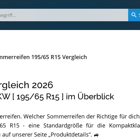
merreifen 195/65 R15 Vergleich
rgleich
2026
W [ 195/65 R15 ] im Überblick
rreifen. Welcher Sommerreifen der Richtige für dich 
5 R15 - eine Standardgröße für die Kompaktklass
f un­se­rer Sei­te „Pro­dukt­de­tails“. 🚙