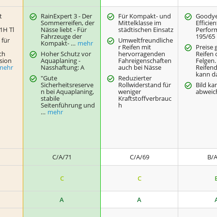
t
RainExpert 3 - Der
Für Kompakt- und
Goody
Sommerreifen, der
Mittelklasse im
Efficien
1H Tl
Nässe liebt - Für
städtischen Einsatz
Perfor
Fahrzeuge der
195/65 
 für
Umweltfreundliche
Kompakt- …
mehr
r Reifen mit
Preise 
ch
Hoher Schutz vor
hervorragenden
Reifen
sion
Aquaplaning -
Fahreigenschaften
Felgen.
mehr
Nasshaftung: A
auch bei Nässe
Reifen
kann d
"Gute
Reduzierter
Sicherheitsreserve
Rollwiderstand für
Bild ka
n bei Aquaplaning,
weniger
abweic
stabile
Kraftstoffverbrauc
Seitenführung und
h
…
mehr
C/A/71
C/A/69
B/A
C
C
A
A