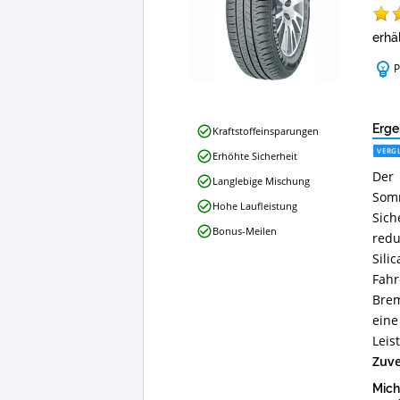
erhä
P
Michelin
Erge
Kraftstoffeinsparungen
ENERGY
VERGL
Erhöhte Sicherheit
SAVER+
Der
MO
Langlebige Mischung
195/65/15
Som
Hohe Laufleistung
91H
Sich
Vorteile:
Bonus-Meilen
redu
Was
spricht
Sili
für
Fahr
diesen
Brem
Sommerreifen
eine
195/65
R15?
Lei
Zuve
Mich