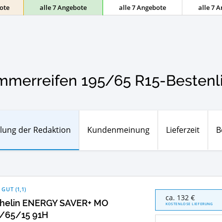
ote
alle 7 Angebote
alle 7 Angebote
alle 7 
merreifen 195/65 R15-Bestenl
lung der Redaktion
Kundenmeinung
Lieferzeit
B
 GUT
(
1,1
)
Michelin
ca. 132 €
helin ENERGY SAVER+ MO
ENERGY
KOSTENLOSE LIEFERUNG
SAVER+
/65/15 91H
MO