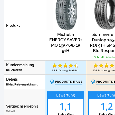
Test
Sommerreifen 245/45 R19
Sommerr
Produkt
Michelin
Sommerrei
ENERGY SAVER+
Dunlop 195
MO 195/65/15
R15 91H SP 
91H
Blu Respo
Schnell Lieferba
Kundenmeinung
bei Amazon
87
Erfahrungsberichte
406
Erfahrungsber
Details
PRODUKTDETAILS
PRODUKTDE
Bilder, Preisvergleich uvm.
Bewertung
Bewertun
1,1
1,2
Vergleichsergebnis
Methodik
Sehr Gut
Sehr Gut