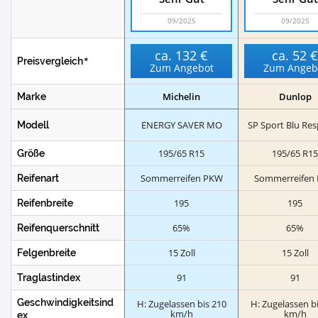
09/2025
09/2025
ca.
132 €
ca.
52 
Preisvergleich
Zum Angebot
Zum Angeb
Michelin
Dunlop
Marke
ENERGY SAVER MO
SP Sport Blu Re
Modell
195/65 R15
195/65 R1
Größe
Sommerreifen PKW
Sommerreifen
Reifenart
195
195
Reifenbreite
65%
65%
Reifenquerschnitt
15 Zoll
15 Zoll
Felgenbreite
91
91
Traglastindex
Geschwindigkeitsind
H: Zugelassen bis 210
H: Zugelassen b
km/h
km/h
ex