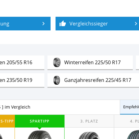
tung
Vergleichssieger
Test
Test
fen 205/55 R16
Winterreifen 225/50 R17
Test
Tes
fen 235/50 R19
Ganzjahresreifen 225/45 R17
Test
Test
fen 175/65 R14
Winterreifen 235/60 R18
 ] im Vergleich
Empfehl
Test
Test
17
Sommerreifen 205/55 R16
Sommerr
Test
Tes
fen 185/60 R15
Ganzjahresreifen 205/55 R16