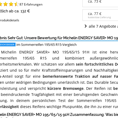
ca. 73 €
195/65/15
87
Erfahrungen
91H
ltlich ab ca. 132 €
Angebote:
ca. 77 €
kostenlose Lieferung
Wo
roduktdetails
ist
alle 7 Angebote
dieser
Sommerreifen
195/65
bnis Sehr Gut: Unsere Bewertung für Michelin ENERGY SAVER+ MO 1
R15
im Sommerreifen 195/65 R15-Vergleich
EICHSSIEGER
erhältlich?
 Michelin ENERGY SAVER+ MO 195/65/15 91H ist eine herv
merreifen 195/65 R15 und kombiniert außergewöhnliche
erheitsmerkmalen. Wir schätzen vor allem
sein fortschrittliches 
ziert und so für mehr Kraftstoffeinsparungen und Nachhaltigkei
ca-Anteil sorgt für eine
bemerkenswerte Traktion auf nasser F
en unter widrigen Bedingungen unerlässlich ist. Das Durable Sec
sleistung und verspricht
kürzere Bremswege
. Der Reifen ist
be
 beeindruckende Tragfähigkeit mit einer beruhigenden Geschwind
stung. In deinem persönlichen Test der Sommerreifen 195/6
rlässigkeit
dieses Reifens wichtige Pluspunkte, die ihn zu einer
elin ENERGY SAVER+ MO 195/65/15 91H Zusammenfassung: Was biet