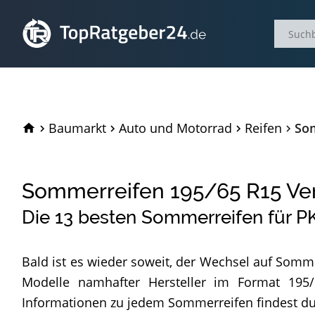
TopRatgeber24.de
Baumarkt
Auto und Motorrad
Reifen
Som
Sommerreifen 195/65 R15 Ve
Die
13
besten Sommerreifen für PK
Bald ist es wieder soweit, der Wechsel auf Somme
Modelle namhafter Hersteller im Format 195/6
In­for­ma­tio­nen zu je­dem Sommerreifen fin­dest du au