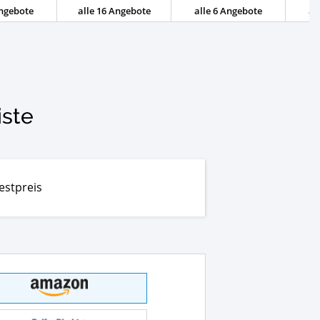
Angebote
alle 16 Angebote
alle 6 Angebote
al
iste
estpreis