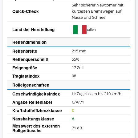
Sehr sicherer Newcomer mit
Quick-Check
kürzesten Bremswegen auf
Nässe und Schnee
Land der Herstellung
Italien
Reifendimension
Reifenbreite
215 mm
Reifenquerschnitt
55%
Felgengröße
17 Zoll
Traglastindex
98
Rolleigenschaften
Geschwindigkeitsindex
H: Zugelassen bis 210 km/h
Angabe Reifenlabel
C/A/71
Kraftstoffeffizienzklasse
C
Nasshaftungsklasse
A
Messwert des externen
71 dB
Rollgeräuschs