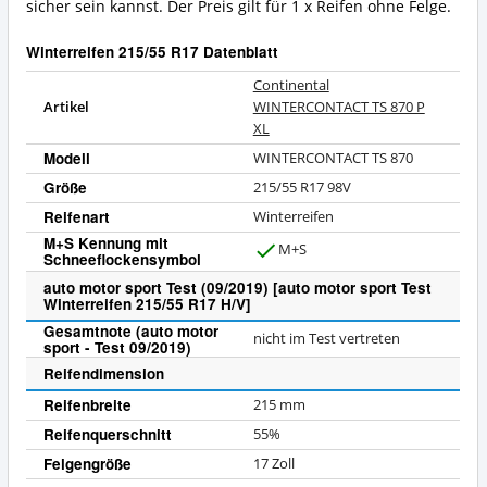
sicher sein kannst. Der Preis gilt für 1 x Reifen ohne Felge.
Winterreifen 215/55 R17 Datenblatt
Continental
Artikel
WINTERCONTACT TS 870 P
XL
Modell
WINTERCONTACT TS 870
Größe
215/55 R17 98V
Reifenart
Winterreifen
M+S Kennung mit
M+S
Schneeflockensymbol
J
a
auto motor sport Test (09/2019) [auto motor sport Test
Winterreifen 215/55 R17 H/V]
Gesamtnote (auto motor
nicht im Test vertreten
sport - Test 09/2019)
Reifendimension
Reifenbreite
215 mm
Reifenquerschnitt
55%
Felgengröße
17 Zoll