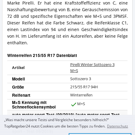
Marke Pirelli. Er hat eine Kraftstoffeffizienz von C, eine
Nasshaftungsbewertung von B, eine Geräuschemission von
72 dB und spezifische Eigenschaften wie M+S und 3PMSF.
Dieser Reifen hat die Farbe Schwarz, die Reifenklasse C1,
einen Lastindex von 94 und einen Geschwindigkeitsindex
von H. Im Lieferumfang ist ein Autoreifen, aber keine Felge
enthalten.
Winterreifen 215/55 R17 Datenblatt
Pirelli Winter Sottozero 3
Artikel
M+S
Modell
Sottozero 3
Größe
215/55 R17 94H
Reifenart
Winterreifen
M+S Kennung mit
M+S
Schneeflockensymbol
J
a
auto motor sport Test (09/2019) [auto motor sport Test
Winterreifen 215/55 R17 H/V]
„Was macht unsere Tests und Vergleiche besonders hilfreich?“
Gesamtnote (auto motor
TopRatgeber24 nutzt Cookies um die besten Tipps zu finden.
Datenschutz
nicht im Test vertreten
sport - Test 09/2019)