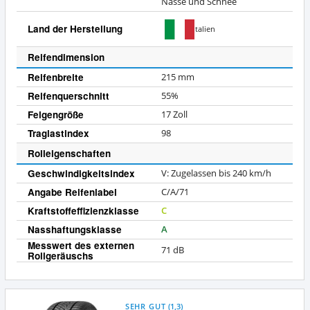
Nässe und Schnee
Land der Herstellung
Italien
Reifendimension
Reifenbreite
215 mm
Reifenquerschnitt
55%
Felgengröße
17 Zoll
Traglastindex
98
Rolleigenschaften
Geschwindigkeitsindex
V: Zugelassen bis 240 km/h
Angabe Reifenlabel
C/A/71
Kraftstoffeffizienzklasse
C
Nasshaftungsklasse
A
Messwert des externen
71 dB
Rollgeräuschs
SEHR GUT
(
1,3
)