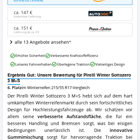
Winter
KOSTENLOSE LIEFERUNG
Sottozero
3
ca. 147 €
M+S
kostenlose Lieferung
Angebote:
Wo
ca. 151 €
Lieferung ab ca.
3 €
ist
Winterreifen
alle 13 Angebote ansehen
215/55
R17
Pirelli
erhältlich?
Erhöhte Sicherheit
Verbesserte Kraftstoffeffizienz
Winter
Leiseres Fahrverhalten
Überlegene Traktion
Vielseitiges Design
Sottozero
3
Ergebnis Gut: Unsere Bewertung für Pirelli Winter Sottozero
M+S
3 M+S
Vorteile:
6. Platz
im Winterreifen 215/55 R17-Vergleich
Was
spricht
Der Pirelli Winter Sottozero 3 M+S hebt sich auf dem hart
für
umkämpften Winterreifenmarkt durch sein fortschrittliches
Winterreifen
Design für Hochleistungsfahrzeuge ab. Wir schätzen vor
215/55
R17?
allem seine
verbesserte Aufstandsfläche
, die für ein
besseres Handling und Bremsen sorgt, was bei eisigen
Bedingungen unerlässlich ist. Die
innovative
Gummimischung
sorgt für hervorragende Traktion bei