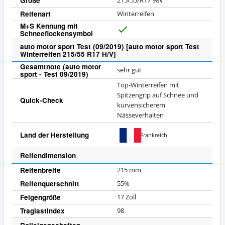
Größe
215/55/R17 98V
Reifenart
Winterreifen
M+S Kennung mit
Schneeflockensymbol
J
a
auto motor sport Test (09/2019) [auto motor sport Test
Winterreifen 215/55 R17 H/V]
Gesamtnote (auto motor
sehr gut
sport - Test 09/2019)
Top-Winterreifen mit
Spitzengrip auf Schnee und
Quick-Check
kurvensicherem
Nässeverhalten
Land der Herstellung
Frankreich
Reifendimension
Reifenbreite
215 mm
Reifenquerschnitt
55%
Felgengröße
17 Zoll
Traglastindex
98