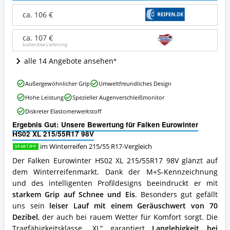
HS02
XL
ca. 106 €
215/55R17
98V
ca. 107 €
Angebote:
kostenlose Lieferung
Wo
ist
alle 14 Angebote ansehen
Winterreifen
215/55
Falken
R17
Außergewöhnlicher Grip
Umweltfreundliches Design
Eurowinter
erhältlich?
Hohe Leistung
Spezieller Augenverschleißmonitor
HS02
XL
Diskreter Elastomerwerkstoff
215/55R17
Ergebnis Gut: Unsere Bewertung für Falken Eurowinter
98V
HS02 XL 215/55R17 98V
Vorteile:
Was
im Winterreifen 215/55 R17-Vergleich
SPARTIPP
spricht
Der Falken Eurowinter HS02 XL 215/55R17 98V glänzt auf
für
dem Winterreifenmarkt. Dank der M+S-Kennzeichnung
Winterreifen
215/55
und des intelligenten Profildesigns beeindruckt er mit
R17?
starkem Grip auf Schnee und Eis
. Besonders gut gefällt
uns sein
leiser Lauf mit einem Geräuschwert von 70
Dezibel
, der auch bei rauem Wetter für Komfort sorgt. Die
Tragfähigkeitsklasse „XL“ garantiert
Langlebigkeit bei