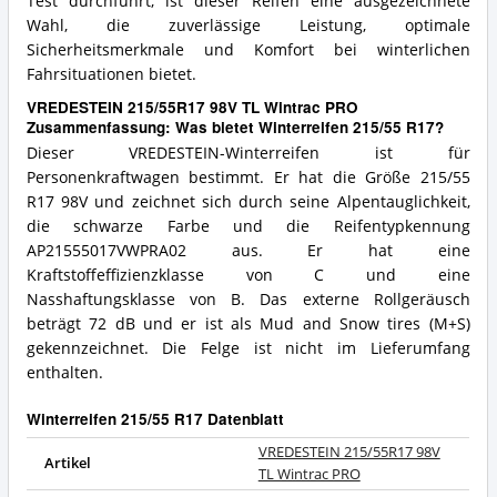
Test durchführt, ist dieser Reifen eine ausgezeichnete
Wahl, die zuverlässige Leistung, optimale
Sicherheitsmerkmale und Komfort bei winterlichen
Fahrsituationen bietet.
VREDESTEIN 215/55R17 98V TL Wintrac PRO
Zusammenfassung: Was bietet Winterreifen 215/55 R17?
Dieser VREDESTEIN-Winterreifen ist für
Personenkraftwagen bestimmt. Er hat die Größe 215/55
R17 98V und zeichnet sich durch seine Alpentauglichkeit,
die schwarze Farbe und die Reifentypkennung
AP21555017VWPRA02 aus. Er hat eine
Kraftstoffeffizienzklasse von C und eine
Nasshaftungsklasse von B. Das externe Rollgeräusch
beträgt 72 dB und er ist als Mud and Snow tires (M+S)
gekennzeichnet. Die Felge ist nicht im Lieferumfang
enthalten.
Winterreifen 215/55 R17 Datenblatt
VREDESTEIN 215/55R17 98V
Artikel
TL Wintrac PRO