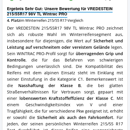
98V
TL
Ergebnis Sehr Gut: Unsere Bewertung für VREDESTEIN
Wintrac
215/55R17 98V TL Wintrac PRO
PRO
4. Platz
im Winterreifen 215/55 R17-Vergleich
Vorteile:
Was
Der VREDESTEIN 215/55R17 98V TL Wintrac PRO zeichnet
spricht
sich als robuste Wahl im Winterreifensegment aus,
für
insbesondere für diejenigen, die Wert auf
Sicherheit und
Winterreifen
215/55
Leistung auf verschneitem oder vereistem Gelände
legen.
R17?
Sein WINTRAC PRO-Profil sorgt für
überragenden Grip und
Kontrolle
, die für das Befahren von schwierigen
Bedingungen unerlässlich sind. Die Kompatibilität des
Reifens mit dem alpinen Einsatz steht im Einklang mit
seiner Einstufung in die Kategorie C1. Bemerkenswert ist
die
Nasshaftung der Klasse B
, die bei glatten
Straßenverhältnissen für Vertrauen sorgt, gepaart mit
einer
lobenswerten Kraftstoffeffizienz der Klasse C
. Mit
einem Geschwindigkeitsindex von V und einer
Tragfähigkeit, die für verschiedene Pkw geeignet ist, erhöht
er sowohl die
Sicherheit als auch den Fahrkomfort
. Für
jeden, der seinen persönlichen Winterreifen 215/55 R17