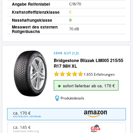
Angabe Reifenlabel
C/B/70
Kraftstoffeffizienzklasse
C
Nasshaftungsklasse
B
Messwert des externen
70 dB
Rollgeräuschs
SEHR GUT
(
1,2
)
Bridgestone Blizzak LM005 215/55
R17 98H XL
1.655
Erfahrungen
sofort lieferbar ab ca. 170 €
Produktdetails
Bridgestone
ca. 170 €
Blizzak
KOSTENLOSE LIEFERUNG
LM005
215/55
ca. 145 €
R17
kostenlose Lieferung