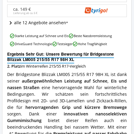
98H
XL
ca. 149 €
Lieferung ab ca.
6 €
Angebote:
Wo
alle 12 Angebote ansehen
ist
Winterreifen
Bridgestone
215/55
Starke Leistung auf Schnee und Eis
Beste Nassbremsleistung
Blizzak
R17
DriveGuard Technologie
Testsieger
Hohe Tragfähigkeit
LM005
erhältlich?
215/55
Ergebnis Sehr Gut: Unsere Bewertung für Bridgestone
R17
Blizzak LM005 215/55 R17 98H XL
98H
2. Platz
im Winterreifen 215/55 R17-Vergleich
XL
Vorteile:
Der Bridgestone Blizzak LM005 215/55 R17 98H XL ist dank
Was
seiner
außergewöhnlichen Leistung auf Schnee, Eis und
spricht
nassen Straßen
eine hervorragende Wahl für winterliche
für
Winterreifen
Bedingungen. Wir schätzen sein fortschrittliches
215/55
Profildesign mit 2D- und 3D-Lamellen und Zickzack-Rillen,
R17?
die für
hervorragenden Grip und kürzere Bremswege
sorgen. Dank einer
innovativen nanoselektiven
Gummimischung
bietet dieser Reifen auch ein
beeindruckendes Handling bei nassem Wetter. Mit einer
„A“-Bewertung für die
Bremsleistung auf nasser Fahrbahn