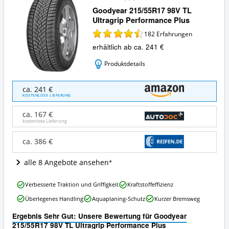
Goodyear 215/55R17 98V TL
Ultragrip Performance Plus
182
Erfahrungen
erhältlich ab ca. 241 €
Produktdetails
Goodyear
ca. 241 €
215/55R17
KOSTENLOSE LIEFERUNG
98V
TL
ca. 167 €
Ultragrip
kostenlose Lieferung
Performance
Plus
ca. 386 €
Angebote:
Wo
alle 8 Angebote ansehen
ist
Winterreifen
Goodyear
215/55
Verbesserte Traktion und Griffigkeit
Kraftstoffeffizienz
215/55R17
R17
Überlegenes Handling
Aquaplaning-Schutz
Kurzer Bremsweg
98V
erhältlich?
TL
Ergebnis Sehr Gut: Unsere Bewertung für Goodyear
Ultragrip
215/55R17 98V TL Ultragrip Performance Plus
Performance