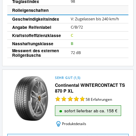
Traglastindex
98
Rolleigenschaften
Geschwindigkeitsindex
V: Zugelassen bis 240 km/h
Angabe Reifenlabel
C/B/72
Kraftstoffeffizienzklasse
C
Nasshaftungsklasse
B
Messwert des externen
72 dB
Rollgeräuschs
SEHR GUT
(
1,5
)
Continental WINTERCONTACT TS
870 P XL
58
Erfahrungen
sofort lieferbar ab ca. 158 €
Produktdetails