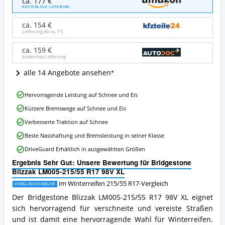
ca. 177 €
Blizzak
KOSTENLOSE LIEFERUNG
LM005-
215/55
ca. 154 €
R17
Lieferung ab ca.
7 €
98V
XL
ca. 159 €
kostenlose Lieferung
Angebote:
Wo
alle 14 Angebote ansehen
ist
Winterreifen
Bridgestone
215/55
Hervorragende Leistung auf Schnee und Eis
Blizzak
R17
Kürzere Bremswege auf Schnee und Eis
LM005-
erhältlich?
215/55
Verbesserte Traktion auf Schnee
R17
Beste Nasshaftung und Bremsleistung in seiner Klasse
98V
XL
DriveGuard Erhältlich in ausgewählten Größen
Vorteile:
Ergebnis Sehr Gut: Unsere Bewertung für Bridgestone
Was
Blizzak LM005-215/55 R17 98V XL
spricht
für
im Winterreifen 215/55 R17-Vergleich
VERGLEICHSSIEGER
Winterreifen
Der Bridgestone Blizzak LM005-215/55 R17 98V XL eignet
215/55
sich hervorragend für verschneite und vereiste Straßen
R17?
und ist damit eine hervorragende Wahl für Winterreifen.