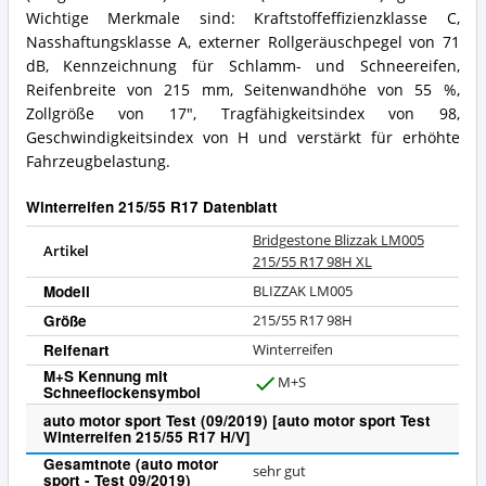
Wichtige Merkmale sind: Kraftstoffeffizienzklasse C,
Nasshaftungsklasse A, externer Rollgeräuschpegel von 71
dB, Kennzeichnung für Schlamm- und Schneereifen,
Reifenbreite von 215 mm, Seitenwandhöhe von 55 %,
Zollgröße von 17", Tragfähigkeitsindex von 98,
Geschwindigkeitsindex von H und verstärkt für erhöhte
Fahrzeugbelastung.
Winterreifen 215/55 R17 Datenblatt
Bridgestone Blizzak LM005
Artikel
215/55 R17 98H XL
Modell
BLIZZAK LM005
Größe
215/55 R17 98H
Reifenart
Winterreifen
M+S Kennung mit
M+S
Schneeflockensymbol
J
a
auto motor sport Test (09/2019) [auto motor sport Test
Winterreifen 215/55 R17 H/V]
Gesamtnote (auto motor
sehr gut
sport - Test 09/2019)