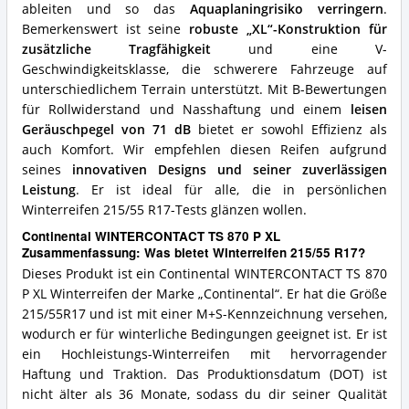
ableiten und so das
Aquaplaningrisiko verringern
.
Bemerkenswert ist seine
robuste „XL“-Konstruktion für
zusätzliche Tragfähigkeit
und eine V-
Geschwindigkeitsklasse, die schwerere Fahrzeuge auf
unterschiedlichem Terrain unterstützt. Mit B-Bewertungen
für Rollwiderstand und Nasshaftung und einem
leisen
Geräuschpegel von 71 dB
bietet er sowohl Effizienz als
auch Komfort. Wir empfehlen diesen Reifen aufgrund
seines
innovativen Designs und seiner zuverlässigen
Leistung
. Er ist ideal für alle, die in persönlichen
Winterreifen 215/55 R17-Tests glänzen wollen.
Continental WINTERCONTACT TS 870 P XL
Zusammenfassung: Was bietet Winterreifen 215/55 R17?
Dieses Produkt ist ein Continental WINTERCONTACT TS 870
P XL Winterreifen der Marke „Continental“. Er hat die Größe
215/55R17 und ist mit einer M+S-Kennzeichnung versehen,
wodurch er für winterliche Bedingungen geeignet ist. Er ist
ein Hochleistungs-Winterreifen mit hervorragender
Haftung und Traktion. Das Produktionsdatum (DOT) ist
nicht älter als 36 Monate, sodass du dir seiner Qualität