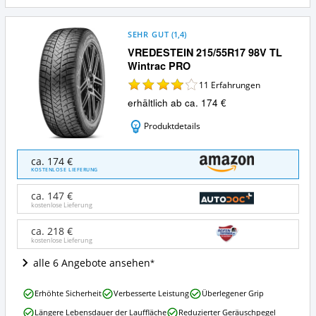
SEHR GUT
(
1,4
)
VREDESTEIN 215/55R17 98V TL
Wintrac PRO
11
Erfahrungen
erhältlich ab ca. 174 €
Produktdetails
VREDESTEIN
ca. 174 €
215/55R17
KOSTENLOSE LIEFERUNG
98V
TL
ca. 147 €
Wintrac
kostenlose Lieferung
PRO
Angebote:
ca. 218 €
kostenlose Lieferung
Wo
ist
alle 6 Angebote ansehen
Winterreifen
215/55
VREDESTEIN
R17
Erhöhte Sicherheit
Verbesserte Leistung
Überlegener Grip
215/55R17
erhältlich?
Längere Lebensdauer der Lauffläche
Reduzierter Geräuschpegel