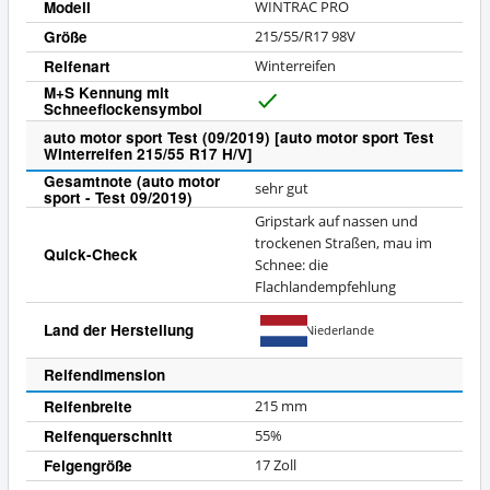
Modell
WINTRAC PRO
Größe
215/55/R17 98V
Reifenart
Winterreifen
M+S Kennung mit
Schneeflockensymbol
J
a
auto motor sport Test (09/2019) [auto motor sport Test
Winterreifen 215/55 R17 H/V]
Gesamtnote (auto motor
sehr gut
sport - Test 09/2019)
Gripstark auf nassen und
trockenen Straßen, mau im
Quick-Check
Schnee: die
Flachlandempfehlung
Land der Herstellung
Niederlande
Reifendimension
Reifenbreite
215 mm
Reifenquerschnitt
55%
Felgengröße
17 Zoll