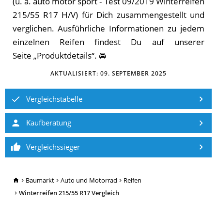
(u. a. auto motor sport - Test 09/2019 Winterreifen
215/55 R17 H/V) für Dich zu­sam­men­ge­stellt und
ver­gli­chen. Aus­führ­li­che In­for­ma­tio­nen zu je­dem
ein­zel­nen Reifen fin­dest Du auf un­se­rer
Sei­te „Pro­dukt­de­tails“. 🚘
AKTUALISIERT:
09. SEPTEMBER 2025
Vergleichstabelle
Kaufberatung
Vergleichssieger
TopRatgeber24.de
Baumarkt
Auto und Motorrad
Reifen
Winterreifen 215/55 R17 Vergleich