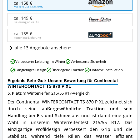
Continental
ca. 158 €
WINTERCONTACT
KOSTENLOSE LIEFERUNG
TS
870
ca. 149 €
P
Lieferung ab ca.
3 €
XL
Angebote:
ca. 155 €
kostenlose Lieferung
Wo
ist
alle 13 Angebote ansehen
Winterreifen
215/55
Continental
R17
Verbesserte Leistung im Winter
Verbesserte Sicherheit
WINTERCONTACT
erhältlich?
Langlebiges Design
Überlegene Traktion
Einfache Installation
TS
870
Ergebnis Sehr Gut: Unsere Bewertung für Continental
P
WINTERCONTACT TS 870 P XL
XL
5. Platz
im Winterreifen 215/55 R17-Vergleich
Vorteile:
Was
Der Continental WINTERCONTACT TS 870 P XL zeichnet sich
spricht
durch seine
außergewöhnliche Traktion und sein
für
Handling bei Eis und Schnee
aus und ist damit eine gute
Winterreifen
215/55
Wahl in unserem Winterreifentest 215/55 R17. Das
R17?
einzigartige Profildesign verbessert den Grip und die
Stabilität, während tiefe Rillen das Wasser effizient