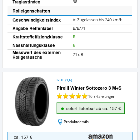
Traglastindex
98
Rolleigenschaften
Geschwindigkeitsindex
V: Zugelassen bis 240 km/h
Angabe Reifenlabel
B/B/71
Kraftstoffeffizienzklasse
B
Nasshaftungsklasse
B
Messwert des externen
71 dB
Rollgeräuschs
GUT
(
1,6
)
Pirelli Winter Sottozero 3 M+S
16
Erfahrungen
sofort lieferbar ab ca. 157 €
Produktdetails
Pirelli
ca. 157 €