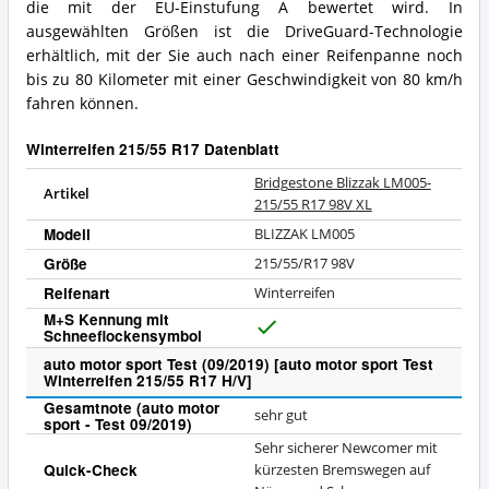
die mit der EU-Einstufung A bewertet wird. In
ausgewählten Größen ist die DriveGuard-Technologie
erhältlich, mit der Sie auch nach einer Reifenpanne noch
bis zu 80 Kilometer mit einer Geschwindigkeit von 80 km/h
fahren können.
Winterreifen 215/55 R17 Datenblatt
Bridgestone Blizzak LM005-
Artikel
215/55 R17 98V XL
Modell
BLIZZAK LM005
Größe
215/55/R17 98V
Reifenart
Winterreifen
M+S Kennung mit
Schneeflockensymbol
J
a
auto motor sport Test (09/2019) [auto motor sport Test
Winterreifen 215/55 R17 H/V]
Gesamtnote (auto motor
sehr gut
sport - Test 09/2019)
Sehr sicherer Newcomer mit
Quick-Check
kürzesten Bremswegen auf