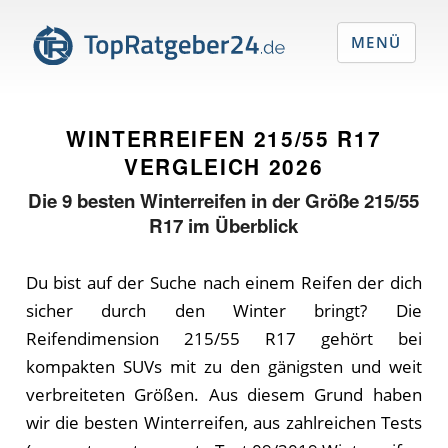
MENÜ
WINTERREIFEN 215/55 R17
VERGLEICH
2026
Die
9
besten Winterreifen in der Größe 215/55
R17 im Überblick
Du bist auf der Su­che nach ei­nem Rei­fen der dich
si­cher durch den Win­ter bringt? Die
Rei­fen­di­men­si­on 215/55 R17 ge­hört bei
kompakten SUVs mit zu den gä­nigs­ten und weit
ver­brei­te­ten Grö­ßen. Aus die­sem Grund ha­ben
wir die bes­ten Win­ter­rei­fen, aus zahl­rei­chen Tests