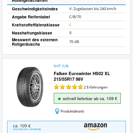
Rolleigenschaften
Geschwindigkeitsindex
V: Zugelassen bis 240 km/h
Angabe Reifenlabel
C/B/70
Kraftstoffeffizienzklasse
C
Nasshaftungsklasse
B
Messwert des externen
70 dB
Rollgeräuschs
GUT
(
1,8
)
Falken Eurowinter HS02 XL
215/55R17 98V
2
Erfahrungen
schnell lieferbar ab ca. 109 €
Produktdetails
Falken
ca. 109 €
Eurowinter
KOSTENLOSE LIEFERUNG