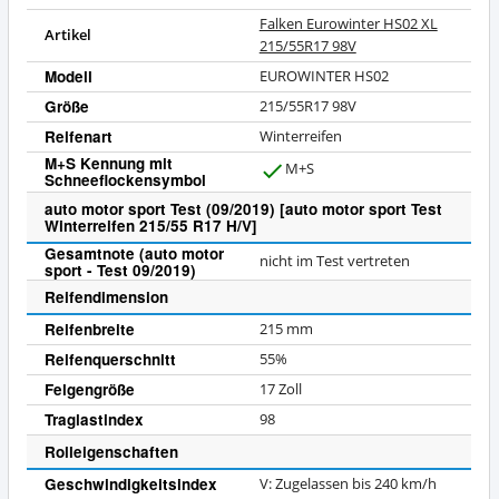
Falken Eurowinter HS02 XL
Artikel
215/55R17 98V
Modell
EUROWINTER HS02
Größe
215/55R17 98V
Reifenart
Winterreifen
M+S Kennung mit
M+S
Schneeflockensymbol
J
a
auto motor sport Test (09/2019) [auto motor sport Test
Winterreifen 215/55 R17 H/V]
Gesamtnote (auto motor
nicht im Test vertreten
sport - Test 09/2019)
Reifendimension
Reifenbreite
215 mm
Reifenquerschnitt
55%
Felgengröße
17 Zoll
Traglastindex
98
Rolleigenschaften
Geschwindigkeitsindex
V: Zugelassen bis 240 km/h