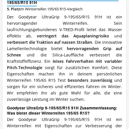
195/65/R15 91H
Was
spricht
5. Platz
im Winterreifen 195/65 R15-Vergleich
für
Der Goodyear UltraGrip 9-195/65/R15 91H ist ein
diesen
hervorragender Winterreifen. Sein
Winterreifen
laufrichtungsgebundenes V-TRED-Profil leitet das Wasser
195/65
R15?
effektiv ab,
verringert das Aquaplaningrisiko
und
verbessert die Traktion auf nassen Straßen
. Die innovative
Lamellentechnologie bietet
hervorragenden Grip auf
Schnee
und die Silica-Lauffläche verbessert die
Kraftstoffeffizienz. Ein
leises Fahrverhalten mit variabler
Pitch-Technologie
sorgt für zusätzlichen Komfort. Diese
Eigenschaften machen ihn in deinem persönlichen
Winterreifen 195/65 R15 Test
besonders zuverlässig
und
sorgen für ein sicheres und effizientes Fahren im Winter.
Wir empfehlen ihn als gute Wahl für alle, die eine
zuverlässige Leistung im Winter suchen.
Goodyear UltraGrip 9-195/65/R15 91H Zusammenfassung:
Was bietet dieser Winterreifen 195/65 R15?
Der Goodyear UltraGrip 9-195/65/R15 91H ist ein
Winterreifen mit Eigenschaften zur Verbesserung der