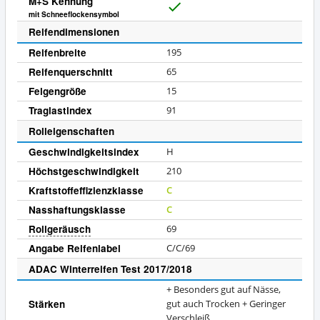
M+S Kennung
J
mit Schneeflockensymbol
a
Reifendimensionen
Reifenbreite
195
Reifenquerschnitt
65
Felgengröße
15
Traglastindex
91
Rolleigenschaften
Geschwindigkeitsindex
H
Höchstgeschwindigkeit
210
Kraftstoffeffizienzklasse
C
Nasshaftungsklasse
C
Rollgeräusch
69
Angabe Reifenlabel
C/C/69
ADAC Winterreifen Test 2017/2018
+ Besonders gut auf Nässe,
Stärken
gut auch Trocken + Geringer
Verschleiß