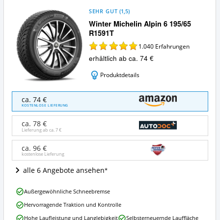
SEHR GUT
(
1,5
)
Winter Michelin Alpin 6 195/65
R1591T
1.040
Erfahrungen
erhältlich ab ca. 74 €
Produktdetails
Winter
ca. 74 €
Michelin
KOSTENLOSE LIEFERUNG
Alpin
6
ca. 78 €
195/65
Lieferung ab ca.
7 €
R1591T
Angebote:
ca. 96 €
kostenlose Lieferung
Wo
ist
alle 6 Angebote ansehen
dieser
Winterreifen
Winter
195/65
Außergewöhnliche Schneebremse
Michelin
R15
Hervorragende Traktion und Kontrolle
Alpin
erhältlich?
6
Hohe Laufleistung und Langlebigkeit
Selbsterneuernde Lauffläche