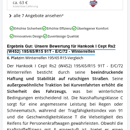
ca. 63 €
91T
kostenlose Lieferung
-
E/C/72
alle 7 Angebote ansehen
-
Winterreifen
Hankook
Angebote:
Erhöhte Sicherheit
Erhöhte Effizienz
Überlegener Komfort
I
Wo
Innovatives Design
Zuverlässige Qualität
Cept
ist
Rs2
dieser
Ergebnis Gut: Unsere Bewertung für Hankook I Cept Rs2
(W452)
Winterreifen
(W452) 195/65/R15 91T - E/C/72 - Winterreifen
195/65/R15
195/65
6. Platz
im Winterreifen 195/65 R15-Vergleich
91T
R15
-
erhältlich?
Der Hankook I Cept Rs2 (W452) 195/65/R15 91T - E/C/72
E/C/72
Winterreifen besticht durch seine
beeindruckende
-
Haftung und Stabilität auf rutschigen Straßen
. Seine
Winterreifen
Vorteile:
außergewöhnliche Traktion bei Kurvenfahrten erhöht die
Was
Sicherheit des Fahrzeugs
, was bei winterlichen
spricht
Bedingungen entscheidend ist. Die Nasshaftungsklasse C
für
sorgt für eine angemessene Leistung bei Regen oder
diesen
Schneematsch, während der Tragfähigkeitsindex von 91
Winterreifen
195/65
und die Geschwindigkeitsklasse T die Vielseitigkeit des
R15?
Reifens für Personenkraftwagen gewährleisten. Obwohl die
Kraftstoffeffizienz mit E eingestuft ist, bietet er einen