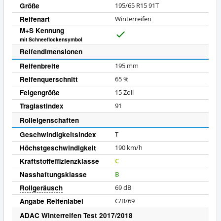
Größe
195/65 R15 91T
Reifenart
Winterreifen
M+S Kennung
J
mit Schneeflockensymbol
a
Reifendimensionen
Reifenbreite
195
mm
Reifenquerschnitt
65
%
Felgengröße
15
Zoll
Traglastindex
91
Rolleigenschaften
Geschwindigkeitsindex
T
Höchstgeschwindigkeit
190
km/h
Kraftstoffeffizienzklasse
C
Nasshaftungsklasse
B
Rollgeräusch
69
dB
Angabe Reifenlabel
C/B/69
ADAC Winterreifen Test 2017/2018