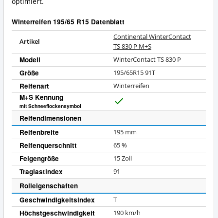
optimiert.
Winterreifen 195/65 R15 Datenblatt
Continental WinterContact
Artikel
TS 830 P M+S
Modell
WinterContact TS 830 P
Größe
195/65R15 91T
Reifenart
Winterreifen
M+S Kennung
J
mit Schneeflockensymbol
a
Reifendimensionen
Reifenbreite
195
mm
Reifenquerschnitt
65
%
Felgengröße
15
Zoll
Traglastindex
91
Rolleigenschaften
Geschwindigkeitsindex
T
Höchstgeschwindigkeit
190
km/h