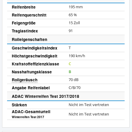
Reifenbreite
195
mm
Reifenquerschnitt
65
%
Felgengröße
15
Zoll
Traglastindex
91
Rolleigenschaften
Geschwindigkeitsindex
T
Höchstgeschwindigkeit
190
km/h
Kraftstoffeffizienzklasse
C
Nasshaftungsklasse
B
Rollgeräusch
70
dB
Angabe Reifenlabel
C/B/70
ADAC Winterreifen Test 2017/2018
Stärken
Nicht im Test vertreten
ADAC-Gesamturteil
Nicht im Test vertreten
Winterreifen Test 2017