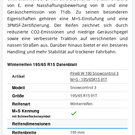
von E, eine Nasshaftungsbewertung von B und eine
Geräuschemission von 71db. Zu seinen besonderen
Eigenschaften gehören eine M+S-Einstufung und eine
3PMSF-Zertifizierung. Der Reifen zeichnet sich durch
reduzierte CO2-Emissionen und niedrige Geräuschpegel
sowie eine verbesserte Traktion auf verschneiten und
nassen Straßen aus. Darüber hinaus bietet er ein besseres
Handling und mehr Stabilität auf trockener Fahrbahn.
Winterreifen 195/65 R15 Datenblatt
Pirelli W 190 Snowcontrol 3
Artikel
M+S - 195/65R15 91T
Modell
Snowcontrol 3
Größe
195/65 R15 91T
Reifenart
Winterreifen
M+S Kennung
J
mit Schneeflockensymbol
a
Reifendimensionen
Reifenbreite
195
mm