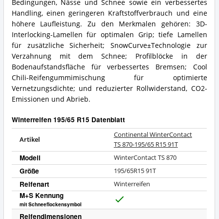
Bedingungen, Nässe und Schnee sowie ein verbessertes
Handling, einen geringeren Kraftstoffverbrauch und eine
höhere Laufleistung. Zu den Merkmalen gehören: 3D-
Interlocking-Lamellen für optimalen Grip; tiefe Lamellen
für zusätzliche Sicherheit; SnowCurve±Technologie zur
Verzahnung mit dem Schnee; Profilblöcke in der
Bodenaufstandsfläche für verbessertes Bremsen; Cool
Chili-Reifengummimischung für optimierte
Vernetzungsdichte; und reduzierter Rollwiderstand, CO2-
Emissionen und Abrieb.
Winterreifen 195/65 R15 Datenblatt
Continental WinterContact
Artikel
TS 870-195/65 R15 91T
Modell
WinterContact TS 870
Größe
195/65R15 91T
Reifenart
Winterreifen
M+S Kennung
J
mit Schneeflockensymbol
a
Reifendimensionen