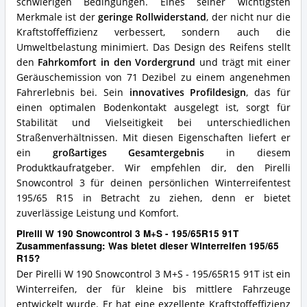
schwierigen Bedingungen. Eines seiner wichtigsten
Winterreifen
Merkmale ist der
geringe Rollwiderstand
, der nicht nur die
195/65
Kraftstoffeffizienz verbessert, sondern auch die
R15?
Umweltbelastung minimiert. Das Design des Reifens stellt
den
Fahrkomfort in den Vordergrund
und trägt mit einer
Geräuschemission von 71 Dezibel zu einem angenehmen
Fahrerlebnis bei. Sein
innovatives Profildesign
, das für
einen optimalen Bodenkontakt ausgelegt ist, sorgt für
Stabilität und Vielseitigkeit bei unterschiedlichen
Straßenverhältnissen. Mit diesen Eigenschaften liefert er
ein
großartiges Gesamtergebnis
in diesem
Produktkaufratgeber. Wir empfehlen dir, den Pirelli
Snowcontrol 3 für deinen persönlichen Winterreifentest
195/65 R15 in Betracht zu ziehen, denn er bietet
zuverlässige Leistung und Komfort.
Pirelli W 190 Snowcontrol 3 M+S - 195/65R15 91T
Zusammenfassung: Was bietet dieser Winterreifen 195/65
R15?
Der Pirelli W 190 Snowcontrol 3 M+S - 195/65R15 91T ist ein
Winterreifen, der für kleine bis mittlere Fahrzeuge
entwickelt wurde. Er hat eine exzellente Kraftstoffeffizienz