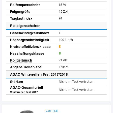
Reifenquerschnitt
65
%
Felgengröße
15
Zoll
Traglastindex
91
Rolleigenschaften
Geschwindigkeitsindex
T
Höchstgeschwindigkeit
190
km/h
Kraftstoffeffizienzklasse
E
Nasshaftungsklasse
B
Rollgeräusch
71 dB
Angabe Reifenlabel
E/B/71
ADAC Winterreifen Test 2017/2018
Stärken
Nicht im Test vertreten
ADAC-Gesamturteil
Nicht im Test vertreten
Winterreifen Test 2017
GUT
(
1,6
)