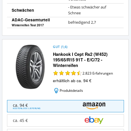
- Etwas schwächer auf
Schwächen
Schnee
ADAC-Gesamturteil
befriedigend 2,7
Winterreifen Test 2017
GUT
(
1,6
)
Hankook I Cept Rs2 (W452)
195/65/R15 91T - E/C/72 -
Winterreifen
2.823
Erfahrungen
erhältlich ab ca. 94 €
Produktdetails
Hankook
ca. 94 €
I
KOSTENLOSE LIEFERUNG
Cept
Rs2
ca. 45 €
(W452)
195/65/R15