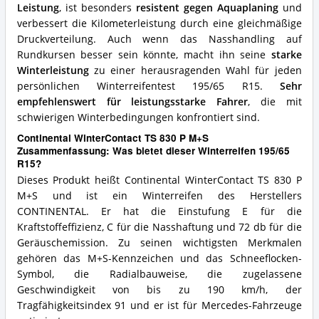
R15?
Leistung
, ist besonders
resistent gegen Aquaplaning
und
verbessert die Kilometerleistung durch eine gleichmäßige
Druckverteilung. Auch wenn das Nasshandling auf
Rundkursen besser sein könnte, macht ihn seine
starke
Winterleistung
zu einer herausragenden Wahl für jeden
persönlichen Winterreifentest 195/65 R15.
Sehr
empfehlenswert für leistungsstarke Fahrer
, die mit
schwierigen Winterbedingungen konfrontiert sind.
Continental WinterContact TS 830 P M+S
Zusammenfassung: Was bietet dieser Winterreifen 195/65
R15?
Dieses Produkt heißt Continental WinterContact TS 830 P
M+S und ist ein Winterreifen des Herstellers
CONTINENTAL. Er hat die Einstufung E für die
Kraftstoffeffizienz, C für die Nasshaftung und 72 db für die
Geräuschemission. Zu seinen wichtigsten Merkmalen
gehören das M+S-Kennzeichen und das Schneeflocken-
Symbol, die Radialbauweise, die zugelassene
Geschwindigkeit von bis zu 190 km/h, der
Tragfähigkeitsindex 91 und er ist für Mercedes-Fahrzeuge