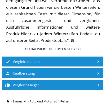
den gänigsten und weit verbreiteten Größen. Aus
diesem Grund haben wir die besten Winterreifen,
aus zahlreichen Tests mit dieser Dimension, für
dich zusammengestellt und verglichen.
Aus­führ­li­che In­for­ma­tio­nen und weitere
Produktbilder zu je­dem Winterreifen fin­dest du
auf un­se­rer Sei­te „Pro­dukt­de­tails“. 🚘
AKTUALISIERT:
09. SEPTEMBER 2025
Vergleichstabelle
Kaufberatung
Vergleichssieger
TopRatgeber24.de
Baumarkt
Auto und Motorrad
Reifen