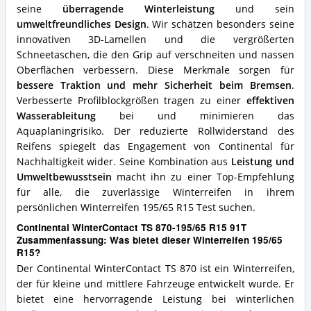
diesen
seine
überragende Winterleistung
und sein
Winterreifen
umweltfreundliches Design
. Wir schätzen besonders seine
195/65
innovativen 3D-Lamellen und die vergrößerten
R15?
Schneetaschen, die den Grip auf verschneiten und nassen
Oberflächen verbessern. Diese Merkmale sorgen für
bessere Traktion und mehr Sicherheit beim Bremsen
.
Verbesserte Profilblockgrößen tragen zu einer
effektiven
Wasserableitung
bei und minimieren das
Aquaplaningrisiko. Der reduzierte Rollwiderstand des
Reifens spiegelt das Engagement von Continental für
Nachhaltigkeit wider. Seine Kombination aus
Leistung und
Umweltbewusstsein
macht ihn zu einer Top-Empfehlung
für alle, die zuverlässige Winterreifen in ihrem
persönlichen Winterreifen 195/65 R15 Test suchen.
Continental WinterContact TS 870-195/65 R15 91T
Zusammenfassung: Was bietet dieser Winterreifen 195/65
R15?
Der Continental WinterContact TS 870 ist ein Winterreifen,
der für kleine und mittlere Fahrzeuge entwickelt wurde. Er
bietet eine hervorragende Leistung bei winterlichen