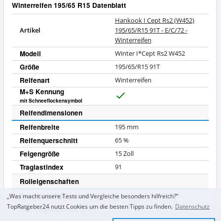
Winterreifen 195/65 R15 Datenblatt
Hankook I Cept Rs2 (W452)
Artikel
195/65/R15 91T - E/C/72 -
Winterreifen
Modell
Winter I*Cept Rs2 W452
Größe
195/65/R15 91T
Reifenart
Winterreifen
M+S Kennung
J
mit Schneeflockensymbol
a
Reifendimensionen
Reifenbreite
195
mm
Reifenquerschnitt
65
%
Felgengröße
15
Zoll
Traglastindex
91
Rolleigenschaften
Geschwindigkeitsindex
T
„Was macht unsere Tests und Vergleiche besonders hilfreich?“
TopRatgeber24 nutzt Cookies um die besten Tipps zu finden.
Datenschutz
Höchstgeschwindigkeit
190
km/h