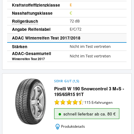
Kraftstoffeffizienzklasse
E
Nasshaftungsklasse
C
Rollgeräusch
72
dB
Angabe Reifenlabel
E/C/72
ADAC Winterreifen Test 2017/2018
Stärken
Nicht im Test vertreten
ADAC-Gesamturteil
Nicht im Test vertreten
Winterreifen Test 2017
SEHR GUT
(
1,5
)
Pirelli W 190 Snowcontrol 3 M+S -
195/65R15 91T
115
Erfahrungen
schnell lieferbar ab ca. 80 €
Produktdetails