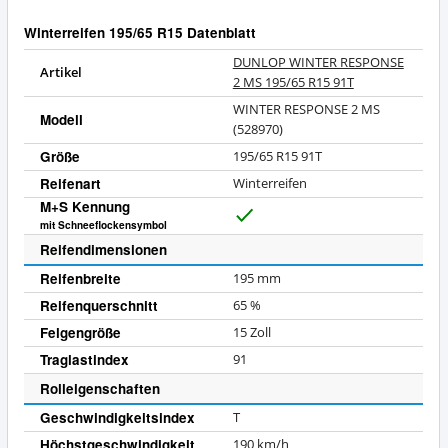
Winterreifen 195/65 R15 Datenblatt
DUNLOP WINTER RESPONSE
Artikel
2 MS 195/65 R15 91T
WINTER RESPONSE 2 MS
Modell
(528970)
Größe
195/65 R15 91T
Reifenart
Winterreifen
M+S Kennung
J
mit Schneeflockensymbol
a
Reifendimensionen
Reifenbreite
195
mm
Reifenquerschnitt
65
%
Felgengröße
15
Zoll
Traglastindex
91
Rolleigenschaften
Geschwindigkeitsindex
T
Höchstgeschwindigkeit
190
km/h