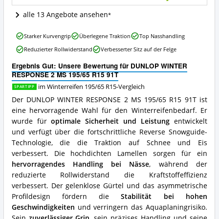
91T
Angebote:
alle 13 Angebote ansehen
Wo
ist
DUNLOP
dieser
Starker Kurvengrip
Überlegene Traktion
Top Nasshandling
WINTER
Winterreifen
Reduzierter Rollwiderstand
Verbesserter Sitz auf der Felge
RESPONSE
195/65
2
R15
Ergebnis Gut: Unsere Bewertung für DUNLOP WINTER
MS
erhältlich?
RESPONSE 2 MS 195/65 R15 91T
195/65
R15
im Winterreifen 195/65 R15-Vergleich
SPARTIPP
91T
Der DUNLOP WINTER RESPONSE 2 MS 195/65 R15 91T ist
Vorteile:
eine hervorragende Wahl für den Winterreifenbedarf. Er
Was
wurde für
optimale Sicherheit und Leistung
entwickelt
spricht
für
und verfügt über die fortschrittliche Reverse Snowguide-
diesen
Technologie, die die Traktion auf Schnee und Eis
Winterreifen
verbessert. Die hochdichten Lamellen sorgen für ein
195/65
hervorragendes Handling bei Nässe
, während der
R15?
reduzierte Rollwiderstand die Kraftstoffeffizienz
verbessert. Der gelenklose Gürtel und das asymmetrische
Profildesign fördern die
Stabilität bei hohen
Geschwindigkeiten
und verringern das Aquaplaningrisiko.
Sein
zuverlässiger Grip
, sein präzises Handling und seine