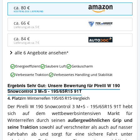
Pirelli
ca. 80 €
W
KOSTENLOSE LIEFERUNG
190
Snowcontrol
ca. 66 €
3
Lieferung ab ca.
5 €
M+S
-
ca. 84 €
Lieferung ab ca.
7 €
195/65R15
91T
alle 6 Angebote ansehen
Angebote:
Wo
Pirelli
ist
Energieeffizient
Saubere Luft
Geräuscharm
W
dieser
Verbesserte Traktion
Verbessertes Handling und Stabilität
190
Winterreifen
Snowcontrol
195/65
Ergebnis Sehr Gut: Unsere Bewertung für Pirelli W 190
3
R15
Snowcontrol 3 M+S - 195/65R15 91T
M+S
erhältlich?
4. Platz
im Winterreifen 195/65 R15-Vergleich
-
195/65R15
Der Pirelli W 190 Snowcontrol 3 M+S - 195/65R15 91T hebt
91T
sich auf dem wettbewerbsintensiven Markt für
Vorteile:
Winterreifen durch seinen
außergewöhnlichen Grip und
Was
spricht
seine Traktion
sowohl auf verschneiter als auch auf nasser
für
Fahrbahn ab und sorgt für eine sichere Fahrt unter
diesen