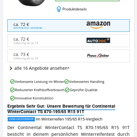
Produktdetails
Continental
ca. 72 €
WinterContact
KOSTENLOSE LIEFERUNG
TS
870-
ca. 72 €
195/65
Lieferung ab ca.
7 €
R15
91T
ca. 73 €
Lieferung ab ca.
3 €
Angebote:
Wo
alle 16 Angebote ansehen
ist
dieser
Continental
Winterreifen
Verbesserte Leistung im Winter
Verbessertes Handling
WinterContact
195/65
Reduzierter Kraftstoffverbrauch
Geprüfte Qualität
TS
R15
870-
erhältlich?
Innovative Konstruktion
195/65
Ergebnis Sehr Gut: Unsere Bewertung für Continental
R15
WinterContact TS 870-195/65 R15 91T
91T
Vorteile:
im Winterreifen 195/65 R15-Vergleich
VERGLEICHSSIEGER
Was
Der Continental WinterContact TS 870-195/65 R15 91T
spricht
besticht in deinem persönlichen Winterreifentest durch
für