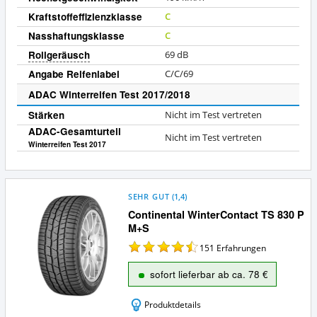
Kraftstoffeffizienzklasse
C
Nasshaftungsklasse
C
Rollgeräusch
69
dB
Angabe Reifenlabel
C/C/69
ADAC Winterreifen Test 2017/2018
Stärken
Nicht im Test vertreten
ADAC-Gesamturteil
Nicht im Test vertreten
Winterreifen Test 2017
SEHR GUT
(
1,4
)
Continental WinterContact TS 830 P
M+S
151
Erfahrungen
sofort lieferbar ab ca. 78 €
Produktdetails