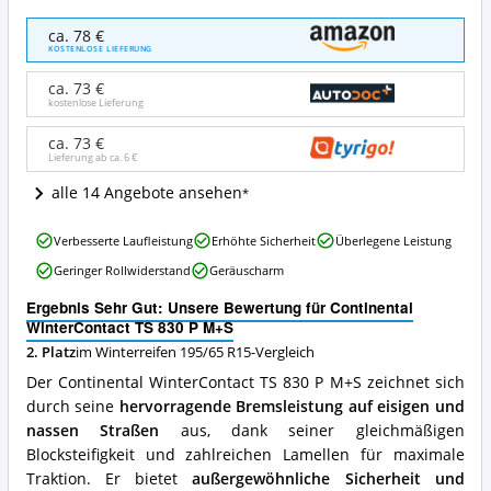
Continental
ca. 78 €
WinterContact
KOSTENLOSE LIEFERUNG
TS
830
ca. 73 €
P
kostenlose Lieferung
M+S
Angebote:
ca. 73 €
Lieferung ab ca.
6 €
Wo
ist
alle 14 Angebote ansehen
dieser
Winterreifen
Continental
195/65
Verbesserte Laufleistung
Erhöhte Sicherheit
Überlegene Leistung
WinterContact
R15
Geringer Rollwiderstand
Geräuscharm
TS
erhältlich?
830
Ergebnis Sehr Gut: Unsere Bewertung für Continental
P
WinterContact TS 830 P M+S
M+S
2. Platz
im Winterreifen 195/65 R15-Vergleich
Vorteile:
Was
Der Continental WinterContact TS 830 P M+S zeichnet sich
spricht
durch seine
hervorragende Bremsleistung auf eisigen und
für
nassen Straßen
aus, dank seiner gleichmäßigen
diesen
Winterreifen
Blocksteifigkeit und zahlreichen Lamellen für maximale
195/65
Traktion. Er bietet
außergewöhnliche Sicherheit und