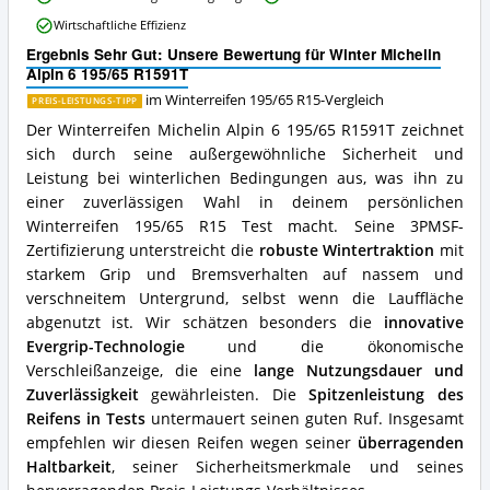
195/65
Wirtschaftliche Effizienz
R1591T
Vorteile:
Ergebnis Sehr Gut: Unsere Bewertung für Winter Michelin
Was
Alpin 6 195/65 R1591T
spricht
im Winterreifen 195/65 R15-Vergleich
PREIS-LEISTUNGS-TIPP
für
diesen
Der Winterreifen Michelin Alpin 6 195/65 R1591T zeichnet
Winterreifen
sich durch seine außergewöhnliche Sicherheit und
195/65
Leistung bei winterlichen Bedingungen aus, was ihn zu
R15?
einer zuverlässigen Wahl in deinem persönlichen
Winterreifen 195/65 R15 Test macht. Seine 3PMSF-
Zertifizierung unterstreicht die
robuste Wintertraktion
mit
starkem Grip und Bremsverhalten auf nassem und
verschneitem Untergrund, selbst wenn die Lauffläche
abgenutzt ist. Wir schätzen besonders die
innovative
Evergrip-Technologie
und die ökonomische
Verschleißanzeige, die eine
lange Nutzungsdauer und
Zuverlässigkeit
gewährleisten. Die
Spitzenleistung des
Reifens in Tests
untermauert seinen guten Ruf. Insgesamt
empfehlen wir diesen Reifen wegen seiner
überragenden
Haltbarkeit
, seiner Sicherheitsmerkmale und seines