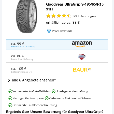
Goodyear UltraGrip 9-195/65/R15
91H
399
Erfahrungen
erhältlich ab ca. 99 €
Produktdetails
Goodyear
ca. 99 €
UltraGrip
KOSTENLOSE LIEFERUNG
9-
195/65/R15
ca. 86 €
91H
kostenlose Lieferung
Angebote:
Wo
ca. 105 €
Lieferung ab ca.
6 €
ist
dieser
alle 6 Angebote ansehen
Winterreifen
195/65
Goodyear
R15
Verbesserte Kraftstoffeffizienz
Überlegene Nasshaftung
UltraGrip
erhältlich?
Niedriger Geräuschpegel
Verbesserte Traktion bei Schnee
9-
195/65/R15
Optimierte Laufflächenabnutzung
91H
Ergebnis Gut: Unsere Bewertung für Goodyear UltraGrip 9-
Vorteile: