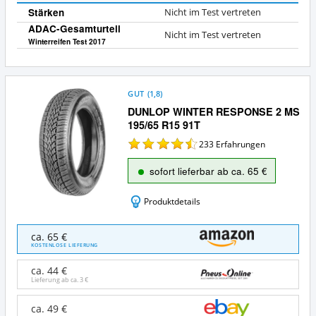
Stärken
Nicht im Test vertreten
ADAC-Gesamturteil
Nicht im Test vertreten
Winterreifen Test 2017
GUT
(
1,8
)
DUNLOP WINTER RESPONSE 2 MS
195/65 R15 91T
233
Erfahrungen
sofort lieferbar ab ca. 65 €
Produktdetails
DUNLOP
ca. 65 €
WINTER
KOSTENLOSE LIEFERUNG
RESPONSE
2
ca. 44 €
MS
Lieferung ab ca.
3 €
195/65
R15
ca. 49 €