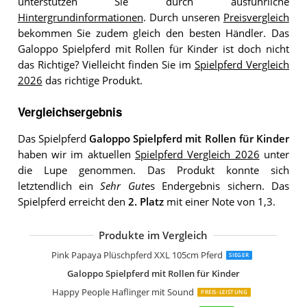
unterstützen Sie durch ausführliche
Hintergrundinformationen
. Durch unseren
Preisvergleich
bekommen Sie zudem gleich den besten Händler. Das
Galoppo Spielpferd mit Rollen für Kinder ist doch nicht
das Richtige? Vielleicht finden Sie im
Spielpferd Vergleich
2026
das richtige Produkt.
Vergleichsergebnis
Das Spielpferd
Galoppo Spielpferd mit Rollen für Kinder
haben wir im aktuellen
Spielpferd Vergleich 2026
unter
die Lupe genommen. Das Produkt konnte sich
letztendlich ein
Sehr Gut
es Endergebnis sichern. Das
Spielpferd erreicht den
2. Platz
mit einer Note von 1,3.
Produkte im Vergleich
Pink Papaya Giant Riesen XXL Kinderp
small foot 11178 Schwarzes Reitpferd 
Ponnie Reitpferd mit Rollen Misty 3-6 
Pink Papaya Stehpferd zum draufsitz
Happy People 58933 Rassepferd Apfe
Happy People 58932 Rassepferd Pint
Pink Papaya XXL Plüschpferd 105cm
Sweety Toys 5048 Plüschpferd Reittie
Happy People 58038 Springpferd mit
Pink Papaya Plüschpferd XXL 105cm Pferd
SIEGER
Galoppo Spielpferd mit Rollen für Kinder
Happy People Haflinger mit Sound
PREIS-LEISTUNG