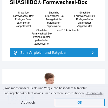
SHASHIBO® Formwechsel-Box
Shashibo
Shashibo
Shashibo
Formwechsel-Box
Formwechsel-Box
Formwechsel-Box
Preisgekrönter
Preisgekrönter
Preisgekrönter
patentierter
patentierter
patentierter
Zappelwürfel
Zappelwürfel
Zappelwürfel
Shashibo
und 13 Artikel mehr...
Formwechsel-Box
Preisgekrönter
patentierter
Zappelwürfel
Zum Vergleich und Ratgeber
„Was macht unsere Tests und Vergleiche besonders hilfreich?“
Zum Top Angebot
TopRatgeber24 nutzt Cookies um die besten Tipps zu finden.
Datenschutz
199,00 €
Abbruch
OK
KOSTENLOSE LIEFERUNG