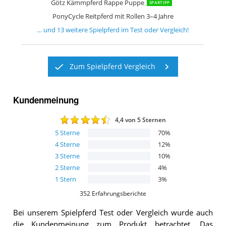
Götz Kämmpferd Rappe Puppe
SPARTIPP
PonyCycle Reitpferd mit Rollen 3–4 Jahre
… und
13
weitere
Spielpferd
im Test oder Vergleich!
Zum Spielpferd Vergleich
Kundenmeinung
4,4
von 5 Sternen
5
Sterne
70
%
4
Sterne
12
%
3
Sterne
10
%
2
Sterne
4
%
1
Stern
3
%
352
Erfahrungsberichte
Bei unserem
Spielpferd
Test oder Vergleich wurde auch
die Kundenmeinung zum Produkt betrachtet.
Das