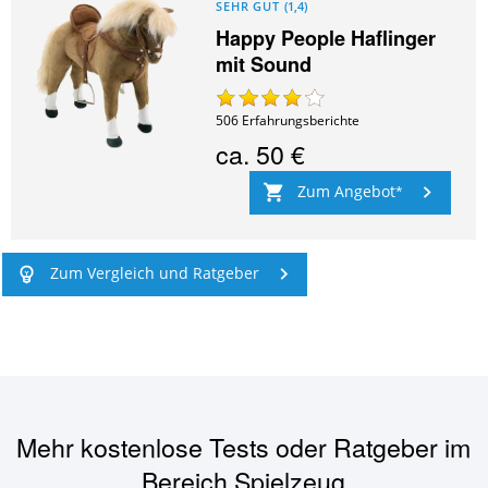
SEHR GUT
(
1,4
)
Happy People Haflinger
mit Sound
506
Erfahrungsberichte
ca.
50 €
Zum Angebot
Zum Vergleich und Ratgeber
Mehr kostenlose Tests oder Ratgeber im
Bereich
Spielzeug