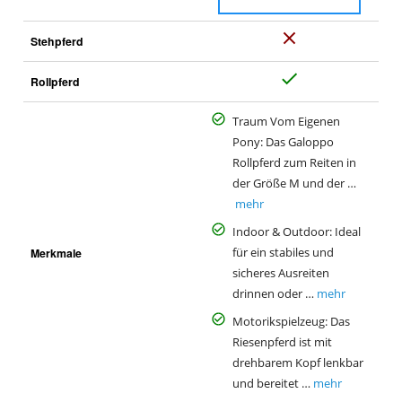
N
Stehpferd
e
J
i
Rollpferd
a
n
Traum Vom Eigenen
Pony: Das Galoppo
Rollpferd zum Reiten in
der Größe M und der …
mehr
Indoor & Outdoor: Ideal
Merkmale
für ein stabiles und
sicheres Ausreiten
drinnen oder …
mehr
Motorikspielzeug: Das
Riesenpferd ist mit
drehbarem Kopf lenkbar
und bereitet …
mehr