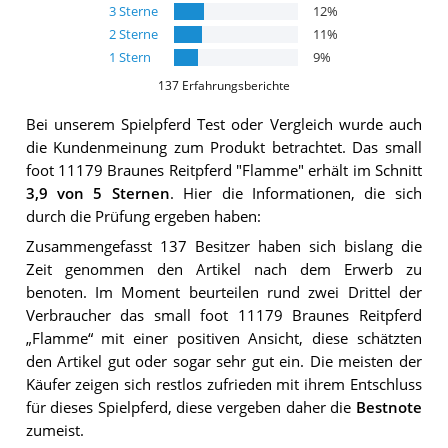
3
Sterne
12
%
2
Sterne
11
%
1
Stern
9
%
137
Erfahrungsberichte
Bei unserem
Spielpferd
Test oder Vergleich wurde auch
die Kundenmeinung zum Produkt betrachtet.
Das
small
foot 11179 Braunes Reitpferd "Flamme"
erhält im Schnitt
3,9
von 5 Sternen
. Hier die Informationen, die sich
durch die Prüfung ergeben haben:
Zusammengefasst 137 Besitzer haben sich bislang die
Zeit genommen den Artikel nach dem Erwerb zu
benoten. Im Moment beurteilen rund zwei Drittel der
Verbraucher das small foot 11179 Braunes Reitpferd
„Flamme“ mit einer positiven Ansicht, diese schätzten
den Artikel gut oder sogar sehr gut ein. Die meisten der
Käufer zeigen sich restlos zufrieden mit ihrem Entschluss
für dieses Spielpferd, diese vergeben daher die
Bestnote
zumeist.