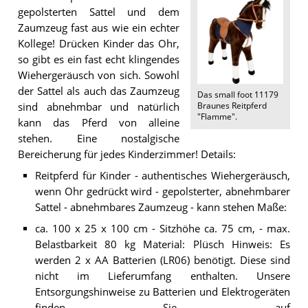
gepolsterten Sattel und dem
Zaumzeug fast aus wie ein echter
Kollege! Drücken Kinder das Ohr,
so gibt es ein fast echt klingendes
Wiehergeräusch von sich. Sowohl
der Sattel als auch das Zaumzeug
Das
small foot 11179
Braunes Reitpferd
sind abnehmbar und natürlich
"Flamme"
.
kann das Pferd von alleine
stehen. Eine nostalgische
Bereicherung für jedes Kinderzimmer! Details:
Reitpferd für Kinder - authentisches Wiehergeräusch,
wenn Ohr gedrückt wird - gepolsterter, abnehmbarer
Sattel - abnehmbares Zaumzeug - kann stehen Maße:
ca. 100 x 25 x 100 cm - Sitzhöhe ca. 75 cm, - max.
Belastbarkeit 80 kg Material: Plüsch Hinweis: Es
werden 2 x AA Batterien (LR06) benötigt. Diese sind
nicht im Lieferumfang enthalten. Unsere
Entsorgungshinweise zu Batterien und Elektrogeräten
finden Sie auf