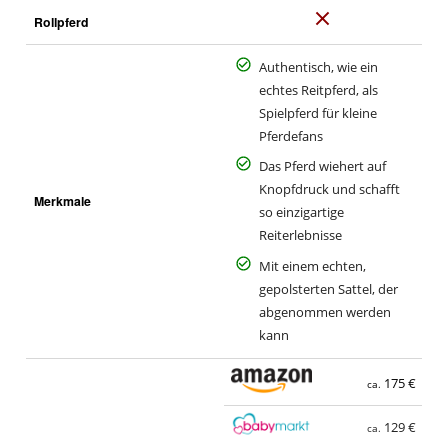
N
Rollpferd
e
i
Authentisch, wie ein
n
echtes Reitpferd, als
Spielpferd für kleine
Pferdefans
Das Pferd wiehert auf
Knopfdruck und schafft
Merkmale
so einzigartige
Reiterlebnisse
Mit einem echten,
gepolsterten Sattel, der
abgenommen werden
kann
175 €
ca.
129 €
ca.