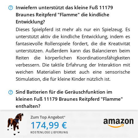
Inwiefern unterstützt das kleine Fuß 11179
Braunes Reitpferd "Flamme" die kindliche
Entwicklung?
Dieses Spielpferd ist mehr als nur ein Spielzeug. Es
unterstützt aktiv die kindliche Entwicklung, indem es
fantasievolle Rollenspiele fördert, die die Kreativität
unterstützen. Außerdem kann das Balancieren beim
Reiten die körperlichen Koordinationsfähigkeiten
verbessern. Die taktile Erfahrung der Interaktion mit
weichen Materialien bietet auch eine sensorische
Stimulation, die für kleine Kinder nützlich ist.
Sind Batterien für die Geräuschfunktion im
kleinen Fuß 11179 Braunes Reitpferd "Flamme"
enthalten?
Das Pferd verfügt zwar über eine aufregende
Zum Top Angebot
Geräuschfunktion, aber die notwendigen Batterien
174,99 €
(zwei LR06- oder AA-Batterien) sind nicht in der
KOSTENLOSE LIEFERUNG
Verpackung enthalten. Du musst sie separat kaufen,