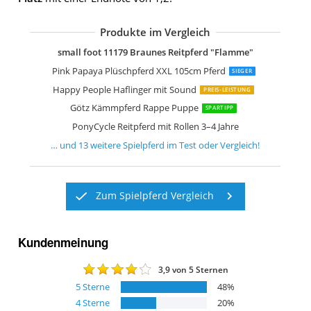
Produkte im Vergleich
Pink Papaya Giant Riesen XXL Kinderp
small foot 11178 Schwarzes Reitpferd 
Ponnie Reitpferd mit Rollen Misty 3-6 
Pink Papaya Stehpferd zum draufsitz
Happy People 58933 Rassepferd Apfe
Happy People 58932 Rassepferd Pint
Pink Papaya XXL Plüschpferd 105cm
Sweety Toys 5048 Plüschpferd Reittie
Happy People 58038 Springpferd mit
small foot 11179 Braunes Reitpferd "Flamme"
Pink Papaya Plüschpferd XXL 105cm Pferd
SIEGER
Happy People Haflinger mit Sound
PREIS-LEISTUNG
Götz Kämmpferd Rappe Puppe
SPARTIPP
PonyCycle Reitpferd mit Rollen 3–4 Jahre
… und
13
weitere
Spielpferd
im Test oder Vergleich!
Zum Spielpferd Vergleich
Kundenmeinung
3,9
von 5 Sternen
5
Sterne
48
%
4
Sterne
20
%