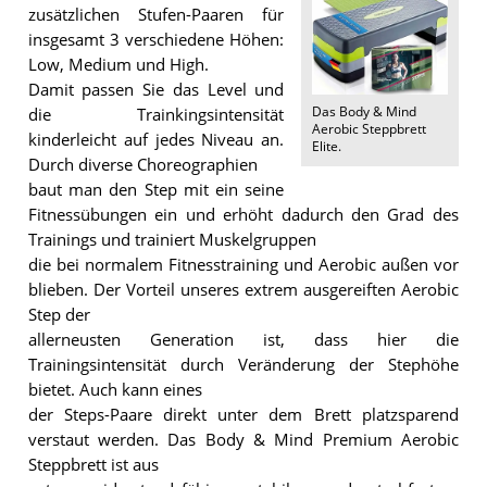
zusätzlichen Stufen-Paaren für
insgesamt 3 verschiedene Höhen:
Low, Medium und High.
Damit passen Sie das Level und
Das
Body & Mind
die Trainkingsintensität
Aerobic Steppbrett
kinderleicht auf jedes Niveau an.
Elite
.
Durch diverse Choreographien
baut man den Step mit ein seine
Fitnessübungen ein und erhöht dadurch den Grad des
Trainings und trainiert Muskelgruppen
die bei normalem Fitnesstraining und Aerobic außen vor
blieben. Der Vorteil unseres extrem ausgereiften Aerobic
Step der
allerneusten Generation ist, dass hier die
Trainingsintensität durch Veränderung der Stephöhe
bietet. Auch kann eines
der Steps-Paare direkt unter dem Brett platzsparend
verstaut werden. Das Body & Mind Premium Aerobic
Steppbrett ist aus