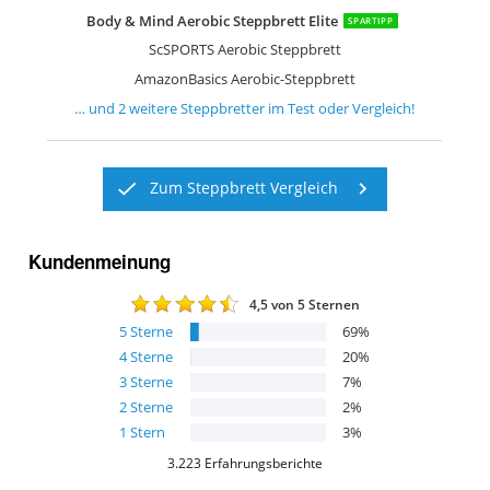
Body & Mind Aerobic Steppbrett Elite
SPARTIPP
ScSPORTS Aerobic Steppbrett
AmazonBasics Aerobic-Steppbrett
… und
2
weitere
Steppbretter
im Test oder Vergleich!
Zum Steppbrett Vergleich
Kundenmeinung
4,5
von 5 Sternen
5
Sterne
69
%
4
Sterne
20
%
3
Sterne
7
%
2
Sterne
2
%
1
Stern
3
%
3.223
Erfahrungsberichte