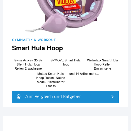
GYMNASTIK & WORKOUT
Smart Hula Hoop
Swiss Activa+ S5.S+
SPMOVE Smart Hula
Wellrelaxx Smart Hula
Silent Hula Hoop
Hoop
Hoop Reifen
Reifen Erwachsene
Erwachsene
MaLau Smart Hula
und 14 Artikel mehr...
Hoop Reifen- Neues
Model- Einstellbarer
Fitness
Zum Vergleich und Ratgeber