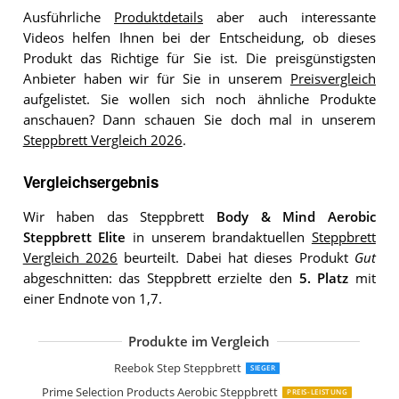
Ausführliche
Produktdetails
aber auch interessante
Videos helfen Ihnen bei der Entscheidung, ob dieses
Produkt das Richtige für Sie ist. Die preisgünstigsten
Anbieter haben wir für Sie in unserem
Preisvergleich
aufgelistet. Sie wollen sich noch ähnliche Produkte
anschauen? Dann schauen Sie doch mal in unserem
Steppbrett Vergleich 2026
.
Vergleichsergebnis
Wir haben das Steppbrett
Body & Mind Aerobic
Steppbrett Elite
in unserem brandaktuellen
Steppbrett
Vergleich 2026
beurteilt. Dabei hat dieses Produkt
Gut
abgeschnitten: das Steppbrett erzielte den
5. Platz
mit
einer Endnote von 1,7.
Produkte im Vergleich
TecTake Steppbrett
POWRX Steppbrett
Reebok Step Steppbrett
SIEGER
Prime Selection Products Aerobic Steppbrett
PREIS-LEISTUNG