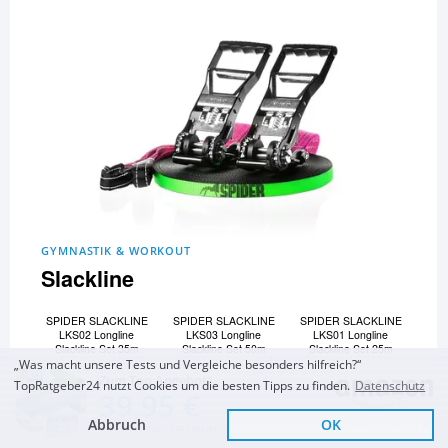
GYMNASTIK & WORKOUT
Slackline
SPIDER SLACKLINE
SPIDER SLACKLINE
SPIDER SLACKLINE
LKS02 Longline
LKS03 Longline
LKS01 Longline
Slackline Set 35m
Slackline Set 50m
Slackline Set 25m
„Was macht unsere Tests und Vergleiche besonders hilfreich?“
Slack-Liners 6 Teiliges
und 12 Slacklines mehr...
Zum Top Angebot
Slackline-Set Orange
TopRatgeber24 nutzt Cookies um die besten Tipps zu finden.
Datenschutz
39,95 €
25m
Abbruch
OK
Sofort Lieferbar
Zum Vergleich und Ratgeber
KOSTENLOSE LIEFERUNG