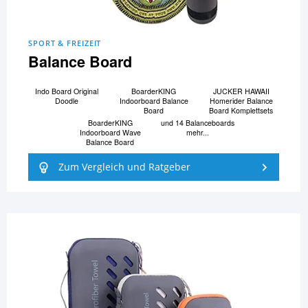
SPORT & FREIZEIT
Balance Board
Indo Board Original
BoarderKING
JUCKER HAWAII
Doodle
Indoorboard Balance
Homerider Balance
Board
Board Komplettsets
BoarderKING
und 14 Balanceboards
Indoorboard Wave
mehr...
Balance Board
Zum Vergleich und Ratgeber