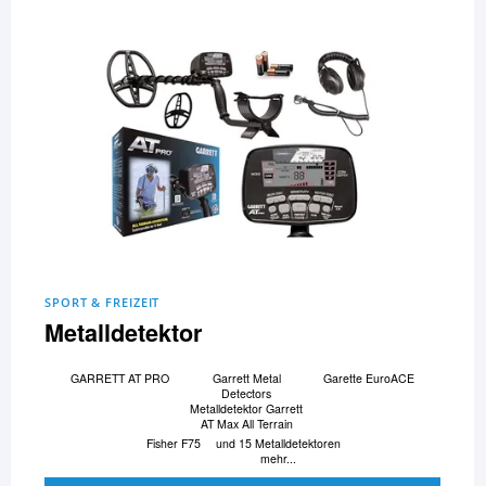
SPORT & FREIZEIT
Metalldetektor
GARRETT AT PRO
Garrett Metal
Garette EuroACE
Detectors
Metalldetektor Garrett
AT Max All Terrain
Fisher F75
und 15 Metalldetektoren
mehr...