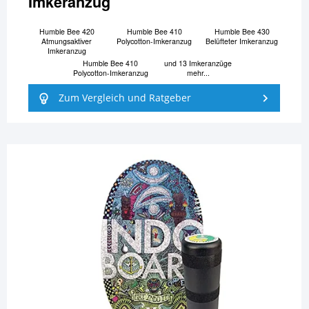
Imkeranzug
Humble Bee 420
Humble Bee 410
Humble Bee 430
Atmungsaktiver
Polycotton-Imkeranzug
Belüfteter Imkeranzug
Imkeranzug
Humble Bee 410
und 13 Imkeranzüge
Polycotton-Imkeranzug
mehr...
Zum Vergleich und Ratgeber