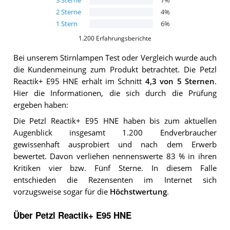
3
Sterne
7
%
2
Sterne
4
%
1
Stern
6
%
1.200
Erfahrungsberichte
Bei unserem
Stirnlampen
Test oder Vergleich wurde auch
die Kundenmeinung zum Produkt betrachtet.
Die
Petzl
Reactik+ E95 HNE
erhält im Schnitt
4,3
von 5 Sternen
.
Hier die Informationen, die sich durch die Prüfung
ergeben haben:
Die Petzl Reactik+ E95 HNE haben bis zum aktuellen
Augenblick insgesamt 1.200 Endverbraucher
gewissenhaft ausprobiert und nach dem Erwerb
bewertet. Davon verliehen nennenswerte 83 % in ihren
Kritiken vier bzw. Fünf Sterne. In diesem Falle
entschieden die Rezensenten im Internet sich
vorzugsweise sogar für die
Höchstwertung
.
Über Petzl Reactik+ E95 HNE