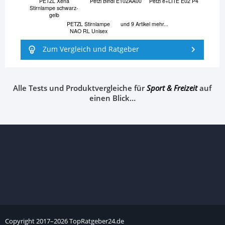
PETZL Xena
Petzl Bindi E102AA00
Petzl e+LITE E02 P4
Stirnlampe schwarz-
gelb
PETZL Stirnlampe
und 9 Artikel mehr...
NAO RL Unisex
Zum Vergleich und Ratgeber
Alle Tests und Produktvergleiche für
Sport & Freizeit
auf
einen Blick…
Copyright
2017–
2026
TopRatgeber24.de