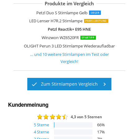
Produkte im Vergleich
Ledlenser H19R Core Stirnlampe LED
Ledlenser H7R Core Stirnlampe LED
Sefitopher Stirnlampe LED Wiederauf
MoKo Stirnlampe LED Wiederaufladba
weneasker Led Kopflampe mit Rotlich
Petzl Duo S Stirnlampe Gelb
SIEGER
LED Lenser H7R.2 Stirnlampe
PREIS-LEISTUNG
Petzl Reactik+ E95 HNE
Winzwon WZ6520FR
SPARTIPP
OLIGHT Perun 3 LED Stirnlampe Wiederaufladbar
… und
10
weitere
Stirnlampen
im Test oder
Vergleich!
Zum Stirnlampen Vergleich
Kundenmeinung
4,3
von 5 Sternen
5
Sterne
66
%
4
Sterne
17
%