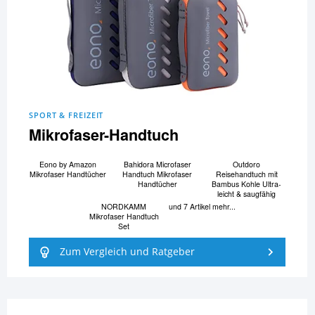
SPORT & FREIZEIT
Mikrofaser-Handtuch
Eono by Amazon
Bahidora Microfaser
Outdoro
Mikrofaser Handtücher
Handtuch Mikrofaser
Reisehandtuch mit
Handtücher
Bambus Kohle Ultra-
leicht & saugfähig
NORDKAMM
und 7 Artikel mehr...
Mikrofaser Handtuch
Set
Zum Vergleich und Ratgeber