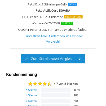
Ledlenser H19R Core Stirnlampe LED
Ledlenser H7R Core Stirnlampe LED
Sefitopher Stirnlampe LED Wiederauf
MoKo Stirnlampe LED Wiederaufladba
weneasker Led Kopflampe mit Rotlich
Petzl Duo S Stirnlampe Gelb
SIEGER
Petzl Actik Core E99ABA
LED Lenser H7R.2 Stirnlampe
PREIS-LEISTUNG
Winzwon WZ6520FR
SPARTIPP
OLIGHT Perun 3 LED Stirnlampe Wiederaufladbar
… und
10
weitere
Stirnlampen
im Test oder
Vergleich!
Zum Stirnlampen Vergleich
Kundenmeinung
4,7
von 5 Sternen
5
Sterne
83
%
4
Sterne
8
%
3
Sterne
4
%