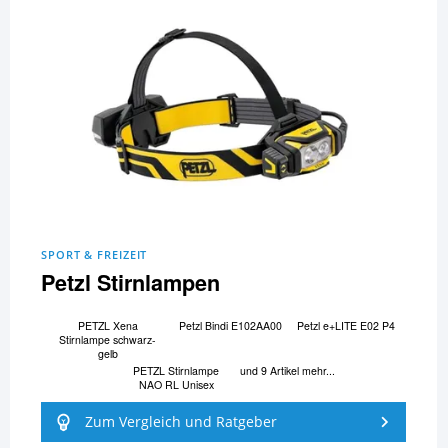
SPORT & FREIZEIT
Petzl Stirnlampen
PETZL Xena
Petzl Bindi E102AA00
Petzl e+LITE E02 P4
Stirnlampe schwarz-
gelb
PETZL Stirnlampe
und 9 Artikel mehr...
NAO RL Unisex
Zum Vergleich und Ratgeber