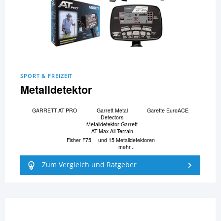
SPORT & FREIZEIT
Metalldetektor
GARRETT AT PRO
Garrett Metal
Garette EuroACE
Detectors
Metalldetektor Garrett
AT Max All Terrain
Fisher F75
und 15 Metalldetektoren
mehr...
Zum Vergleich und Ratgeber