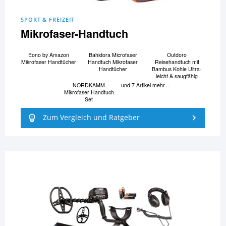
SPORT & FREIZEIT
Mikrofaser-Handtuch
Eono by Amazon
Bahidora Microfaser
Outdoro
Mikrofaser Handtücher
Handtuch Mikrofaser
Reisehandtuch mit
Handtücher
Bambus Kohle Ultra-
leicht & saugfähig
NORDKAMM
und 7 Artikel mehr...
Mikrofaser Handtuch
Set
Zum Vergleich und Ratgeber