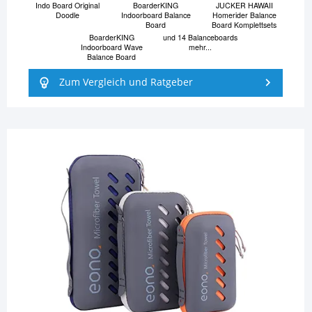
Indo Board Original
BoarderKING
JUCKER HAWAII
Doodle
Indoorboard Balance
Homerider Balance
Board
Board Komplettsets
BoarderKING
und 14 Balanceboards
Indoorboard Wave
mehr...
Balance Board
Zum Vergleich und Ratgeber