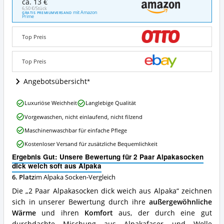
ca. 13 €
Paar
6,50 €/Stück
mit Amazon
GRATIS PREMIUMVERSAND
Alpakasocken
Prime
dick
weich
Top Preis
soft
aus
Alpaka
Top Preis
Angebote:
Wo
Angebotsübersicht
ist
diese
2
Luxuriöse Weichheit
Langlebige Qualität
Alpaka
Paar
Socken
Vorgewaschen, nicht einlaufend, nicht filzend
Alpakasocken
erhältlich?
dick
Maschinenwaschbar für einfache Pflege
weich
Kostenloser Versand für zusätzliche Bequemlichkeit
soft
aus
Ergebnis Gut: Unsere Bewertung für 2 Paar Alpakasocken
Alpaka
dick weich soft aus Alpaka
Vorteile:
6. Platz
im Alpaka Socken-Vergleich
Was
spricht
Die „2 Paar Alpakasocken dick weich aus Alpaka“ zeichnen
für
sich in unserer Bewertung durch ihre
außergewöhnliche
diese
Wärme
und ihren
Komfort
aus, der durch eine gut
Alpaka