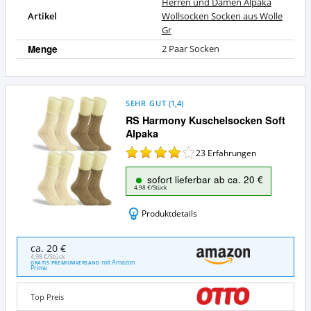
Herren und Damen Alpaka
Artikel
Wollsocken Socken aus Wolle
Gr
Menge
2 Paar Socken
SEHR GUT
(
1,4
)
RS Harmony Kuschelsocken Soft
Alpaka
23
Erfahrungen
sofort lieferbar ab ca. 20 €
4,98 €/Stück
Produktdetails
RS
ca. 20 €
Harmony
4,98 €/Stück
mit Amazon
GRATIS PREMIUMVERSAND
Kuschelsocken
Prime
Soft
Alpaka
Top Preis
Angebote: