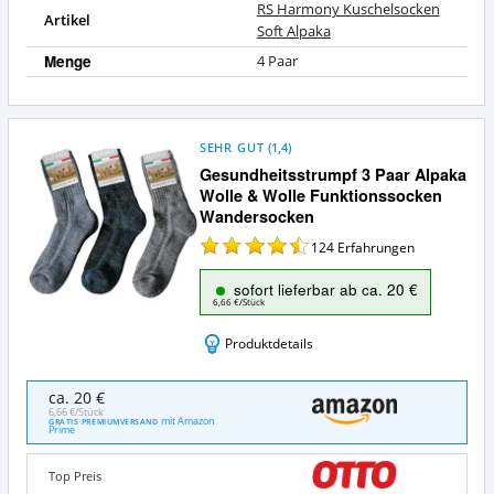
RS Harmony Kuschelsocken
Artikel
Soft Alpaka
Menge
4 Paar
SEHR GUT
(
1,4
)
Gesundheitsstrumpf 3 Paar Alpaka
Wolle & Wolle Funktionssocken
Wandersocken
124
Erfahrungen
sofort lieferbar ab ca. 20 €
6,66 €/Stück
Produktdetails
Gesundheitsstrumpf
ca. 20 €
3
6,66 €/Stück
mit Amazon
GRATIS PREMIUMVERSAND
Paar
Prime
Alpaka
Wolle
Top Preis
&