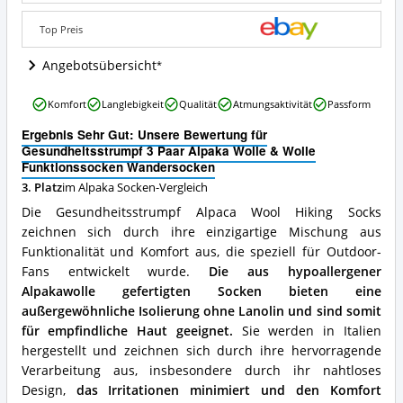
Wolle
Funktionssocken
Top Preis
Wandersocken
Angebote:
Angebotsübersicht
Wo
ist
Gesundheitsstrumpf
Komfort
Langlebigkeit
Qualität
Atmungsaktivität
Passform
diese
3
Alpaka
Paar
Ergebnis Sehr Gut: Unsere Bewertung für
Socken
Alpaka
Gesundheitsstrumpf 3 Paar Alpaka Wolle & Wolle
erhältlich?
Wolle
Funktionssocken Wandersocken
&
3. Platz
im Alpaka Socken-Vergleich
Wolle
Die Gesundheitsstrumpf Alpaca Wool Hiking Socks
Funktionssocken
Wandersocken
zeichnen sich durch ihre einzigartige Mischung aus
Vorteile:
Funktionalität und Komfort aus, die speziell für Outdoor-
Was
Fans entwickelt wurde.
Die aus hypoallergener
spricht
Alpakawolle gefertigten Socken bieten eine
für
diese
außergewöhnliche Isolierung ohne Lanolin und sind somit
Alpaka
für empfindliche Haut geeignet.
Sie werden in Italien
Socken?
hergestellt und zeichnen sich durch ihre hervorragende
Verarbeitung aus, insbesondere durch ihr nahtloses
Design,
das Irritationen minimiert und den Komfort