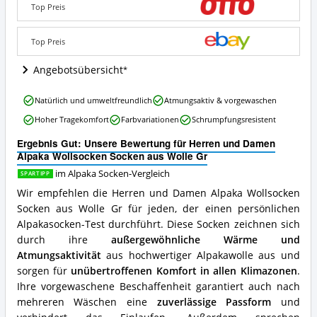
Wollsocken
Top Preis
Socken
aus
Wolle
Top Preis
Gr
Angebote:
Angebotsübersicht
Wo
ist
Herren
Natürlich und umweltfreundlich
Atmungsaktiv & vorgewaschen
diese
und
Alpaka
Hoher Tragekomfort
Farbvariationen
Schrumpfungsresistent
Damen
Socken
Alpaka
erhältlich?
Ergebnis Gut: Unsere Bewertung für Herren und Damen
Wollsocken
Alpaka Wollsocken Socken aus Wolle Gr
Socken
aus
im Alpaka Socken-Vergleich
SPARTIPP
Wolle
Wir empfehlen die Herren und Damen Alpaka Wollsocken
Gr
Socken aus Wolle Gr für jeden, der einen persönlichen
Vorteile:
Alpakasocken-Test durchführt. Diese Socken zeichnen sich
Was
spricht
durch ihre
außergewöhnliche Wärme und
für
Atmungsaktivität
aus hochwertiger Alpakawolle aus und
diese
sorgen für
unübertroffenen Komfort in allen Klimazonen
.
Alpaka
Ihre vorgewaschene Beschaffenheit garantiert auch nach
Socken?
mehreren Wäschen eine
zuverlässige Passform
und