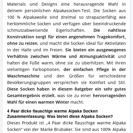
Materials und Designs eine herausragende Wahl in
für
diese
deinem persönlichen Alpakasocken-Test. Die Socken aus
Alpaka
100 % Alpakawolle sind dreimal so strapazierfähig wie
Socken?
herkömmliche Socken und verfügen über beeindruckende
schmutzabweisende Eigenschaften.
Die nahtlose
Konstruktion sorgt für einen angenehmen Tragekomfort,
ohne zu reizen
, und macht die Socken ideal für Aktivitäten
in der Halle und im Freien.
Sie bieten ein ausgewogenes
Verhältnis zwischen Wärme und Atmungsaktivität
und
halten die Füße warm, ohne sie zu überhitzen. Mit ihren
vielseitigen Farboptionen,
der einfachen Pflege in der
Waschmaschine
und den Größen für verschiedene
Bevölkerungsgruppen versprechen sie Komfort und Stil.
Diese Socken haben in diesem Ratgeber ein sehr gutes
Gesamtergebnis erzielt
, was sie zu einer
hervorragenden
Wahl für einen warmen Winter
macht.
4 Paar dicke flauschige warme Alpaka Socken
Zusammenfassung: Was bietet diese Alpaka Socken?
Dieses Produkt ist „4 Paar dicke flauschige warme Alpaka
Socken“ von der Marke Brubaker. Sie sind aus 100% Alpaka