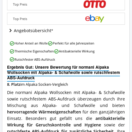
Alpaka-
Top Preis
&
Schafwolle
sowie
Top Preis
rutschfestem
ABS-
Angebotsübersicht
Aufdruck
Angebote:
normani
Hoher Anteil an Wolle
Perfekt für alle Jahreszeiten
Wo
Alpaka
ist
Thermische Eigenschaften
Antibakterielle Wirkung
Wollsocken
diese
mit
Rutschfester ABS-Aufdruck
Alpaka
Alpaka-
Socken
Ergebnis Gut: Unsere Bewertung für normani Alpaka
&
erhältlich?
Wollsocken mit Alpaka- & Schafwolle sowie rutschfestem
Schafwolle
ABS-Aufdruck
sowie
rutschfestem
8. Platz
im Alpaka Socken-Vergleich
ABS-
Die normani Alpaka Wollsocken mit Alpaka- & Schafwolle
Aufdruck
sowie rutschfestem ABS-Aufdruck überzeugen durch ihre
Vorteile:
Mischung aus Alpaka- und Schafwolle und bieten
Was
spricht
hervorragende Wärmeeigenschaften
für den ganzjährigen
für
Einsatz. Besonders gut gefällt uns die
antibakterielle
diese
Wirkung für Geruchskontrolle und Hygiene
sowie der
Alpaka
rutschfeste ABS-Aufdruck für zusätzliche Sicherheit
. Ihre