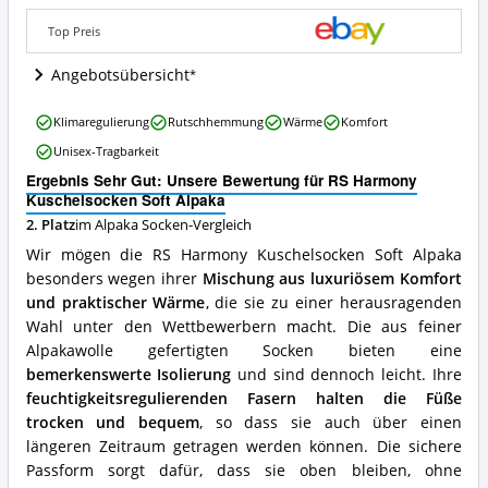
Wo
ist
Top Preis
diese
Alpaka
Angebotsübersicht
Socken
erhältlich?
RS
Klimaregulierung
Rutschhemmung
Wärme
Komfort
Harmony
Unisex-Tragbarkeit
Kuschelsocken
Soft
Ergebnis Sehr Gut: Unsere Bewertung für RS Harmony
Alpaka
Kuschelsocken Soft Alpaka
Vorteile:
2. Platz
im Alpaka Socken-Vergleich
Was
Wir mögen die RS Harmony Kuschelsocken Soft Alpaka
spricht
für
besonders wegen ihrer
Mischung aus luxuriösem Komfort
diese
und praktischer Wärme
, die sie zu einer herausragenden
Alpaka
Wahl unter den Wettbewerbern macht. Die aus feiner
Socken?
Alpakawolle gefertigten Socken bieten eine
bemerkenswerte Isolierung
und sind dennoch leicht. Ihre
feuchtigkeitsregulierenden Fasern halten die Füße
trocken und bequem
, so dass sie auch über einen
längeren Zeitraum getragen werden können. Die sichere
Passform sorgt dafür, dass sie oben bleiben, ohne