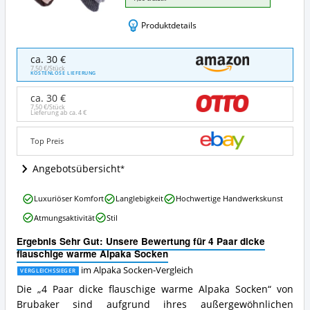
Produktdetails
4
ca. 30 €
Paar
7,50 €/Stück
KOSTENLOSE LIEFERUNG
dicke
flauschige
ca. 30 €
warme
7,50 €/Stück
Lieferung ab ca.
4 €
Alpaka
Socken
Angebote:
Top Preis
Wo
ist
Angebotsübersicht
diese
Alpaka
4
Luxuriöser Komfort
Langlebigkeit
Hochwertige Handwerkskunst
Socken
Paar
erhältlich?
Atmungsaktivität
Stil
dicke
flauschige
Ergebnis Sehr Gut: Unsere Bewertung für 4 Paar dicke
warme
flauschige warme Alpaka Socken
Alpaka
Socken
im Alpaka Socken-Vergleich
VERGLEICHSSIEGER
Vorteile:
Die „4 Paar dicke flauschige warme Alpaka Socken“ von
Was
Brubaker sind aufgrund ihres außergewöhnlichen
spricht