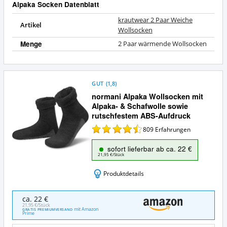
Alpaka Socken Datenblatt
krautwear 2 Paar Weiche
Artikel
Wollsocken
Menge
2 Paar wärmende Wollsocken
GUT
(
1,8
)
normani Alpaka Wollsocken mit
Alpaka- & Schafwolle sowie
rutschfestem ABS-Aufdruck
809
Erfahrungen
sofort lieferbar ab ca. 22 €
21,95 €/Stück
Produktdetails
normani
ca. 22 €
Alpaka
21,95 €/Stück
mit Amazon
GRATIS PREMIUMVERSAND
Wollsocken
Prime
mit