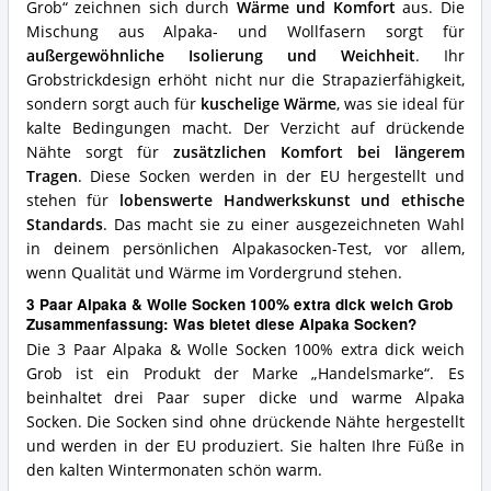
Grob“ zeichnen sich durch
Wärme und Komfort
aus. Die
Grob
Vorteile:
Mischung aus Alpaka- und Wollfasern sorgt für
Was
außergewöhnliche Isolierung und Weichheit
. Ihr
spricht
Grobstrickdesign erhöht nicht nur die Strapazierfähigkeit,
für
sondern sorgt auch für
kuschelige Wärme
, was sie ideal für
diese
kalte Bedingungen macht. Der Verzicht auf drückende
Alpaka
Socken?
Nähte sorgt für
zusätzlichen Komfort bei längerem
Tragen
. Diese Socken werden in der EU hergestellt und
stehen für
lobenswerte Handwerkskunst und ethische
Standards
. Das macht sie zu einer ausgezeichneten Wahl
in deinem persönlichen Alpakasocken-Test, vor allem,
wenn Qualität und Wärme im Vordergrund stehen.
3 Paar Alpaka & Wolle Socken 100% extra dick weich Grob
Zusammenfassung: Was bietet diese Alpaka Socken?
Die 3 Paar Alpaka & Wolle Socken 100% extra dick weich
Grob ist ein Produkt der Marke „Handelsmarke“. Es
beinhaltet drei Paar super dicke und warme Alpaka
Socken. Die Socken sind ohne drückende Nähte hergestellt
und werden in der EU produziert. Sie halten Ihre Füße in
den kalten Wintermonaten schön warm.