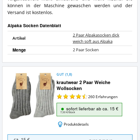
können in der Maschine gewaschen werden und der
Versand ist kostenlos.
Alpaka Socken Datenblatt
2 Paar Alpakasocken dick
Artikel
weich soft aus Alpaka
Menge
2 Paar Socken
GUT
(
1,8
)
krautwear 2 Paar Weiche
Wollsocken
260
Erfahrungen
sofort lieferbar ab ca. 15 €
7,50 €/Stück
Produktdetails
krautwear
ca. 15 €