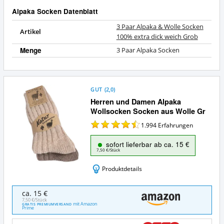
Alpaka Socken Datenblatt
3 Paar Alpaka & Wolle Socken
Artikel
100% extra dick weich Grob
Menge
3 Paar Alpaka Socken
GUT
(
2,0
)
Herren und Damen Alpaka
Wollsocken Socken aus Wolle Gr
1.994
Erfahrungen
sofort lieferbar ab ca. 15 €
7,50 €/Stück
Produktdetails
Herren
ca. 15 €
und
7,50 €/Stück
mit Amazon
GRATIS PREMIUMVERSAND
Damen
Prime
Alpaka