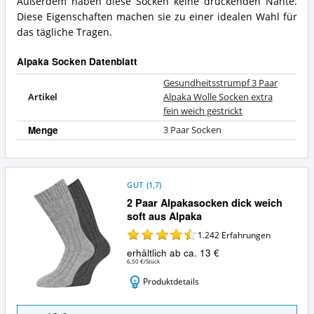
Außerdem haben diese Socken keine drückenden Nähte.
Diese Eigenschaften machen sie zu einer idealen Wahl für
das tägliche Tragen.
Alpaka Socken Datenblatt
Gesundheitsstrumpf 3 Paar
Artikel
Alpaka Wolle Socken extra
fein weich gestrickt
Menge
3 Paar Socken
GUT
(
1,7
)
2 Paar Alpakasocken dick weich
soft aus Alpaka
1.242
Erfahrungen
erhältlich ab ca. 13 €
6,50 €/Stück
Produktdetails
2