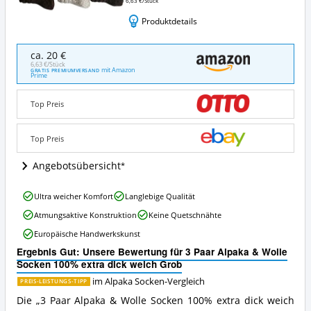
6,63 €/Stück
Produktdetails
3
ca. 20 €
Paar
6,63 €/Stück
mit Amazon
GRATIS PREMIUMVERSAND
Alpaka
Prime
&
Wolle
Top Preis
Socken
100%
extra
Top Preis
dick
weich
Angebotsübersicht
Grob
Angebote:
3
Ultra weicher Komfort
Langlebige Qualität
Wo
Paar
ist
Atmungsaktive Konstruktion
Keine Quetschnähte
Alpaka
diese
&
Europäische Handwerkskunst
Alpaka
Wolle
Socken
Ergebnis Gut: Unsere Bewertung für 3 Paar Alpaka & Wolle
Socken
erhältlich?
Socken 100% extra dick weich Grob
100%
extra
im Alpaka Socken-Vergleich
PREIS-LEISTUNGS-TIPP
dick
Die „3 Paar Alpaka & Wolle Socken 100% extra dick weich
weich