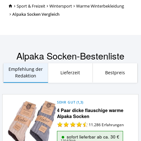
TopRatgeber24.de
Sport & Freizeit
Wintersport
Warme Winterbekleidung
Alpaka Socken Vergleich
Alpaka Socken-Bestenliste
Empfehlung der
Lieferzeit
Bestpreis
Redaktion
SEHR GUT
(
1,3
)
4 Paar dicke flauschige warme
Alpaka Socken
11.286
Erfahrungen
sofort lieferbar ab ca. 30 €
7,50 €/Stück