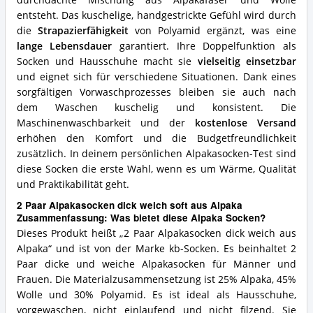
durchdachte Mischung aus Alpakafaser und Wolle
Socken?
entsteht. Das kuschelige, handgestrickte Gefühl wird durch
die
Strapazierfähigkeit
von Polyamid ergänzt, was eine
lange Lebensdauer
garantiert. Ihre Doppelfunktion als
Socken und Hausschuhe macht sie
vielseitig einsetzbar
und eignet sich für verschiedene Situationen. Dank eines
sorgfältigen Vorwaschprozesses bleiben sie auch nach
dem Waschen kuschelig und konsistent. Die
Maschinenwaschbarkeit und der
kostenlose Versand
erhöhen den Komfort und die Budgetfreundlichkeit
zusätzlich. In deinem persönlichen Alpakasocken-Test sind
diese Socken die erste Wahl, wenn es um Wärme, Qualität
und Praktikabilität geht.
2 Paar Alpakasocken dick weich soft aus Alpaka
Zusammenfassung: Was bietet diese Alpaka Socken?
Dieses Produkt heißt „2 Paar Alpakasocken dick weich aus
Alpaka“ und ist von der Marke kb-Socken. Es beinhaltet 2
Paar dicke und weiche Alpakasocken für Männer und
Frauen. Die Materialzusammensetzung ist 25% Alpaka, 45%
Wolle und 30% Polyamid. Es ist ideal als Hausschuhe,
vorgewaschen, nicht einlaufend und nicht filzend. Sie