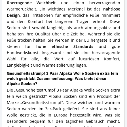
überragende Weichheit
und einen hervorragenden
Alpaka
Wärmerückhalt. Ein wichtiges Merkmal ist das
nahtlose
Socken?
Design
, das Irritationen für empfindliche Füße minimiert
und den Komfort bei längerem Tragen erhöht. Diese
Socken sind sowohl langlebig als auch atmungsaktiv und
behalten ihre Qualität über die Zeit bei, während sie die
Füße trocken halten. Sie werden in der EU hergestellt und
stehen für
hohe ethische Standards
und gute
Handwerkskunst. Insgesamt sind sie eine hervorragende
Wahl für alle, die Wert auf luxuriösen Komfort,
Langlebigkeit und Wärmeisolierung legen.
Gesundheitsstrumpf 3 Paar Alpaka Wolle Socken extra fein
weich gestrickt Zusammenfassung: Was bietet diese
Alpaka Socken?
Die „Gesundheitsstrumpf 3 Paar Alpaka Wolle Socken extra
fein weich gestrickt“ Alpaka Socken sind ein Produkt der
Marke „Gesundheitsstrumpf“. Diese weichen und warmen
Socken werden im 3er-Pack geliefert. Sie sind aus feiner
Wolle gestrickt, die in Europa hergestellt wird, was sie
besonders bequem für den täglichen Gebrauch macht.