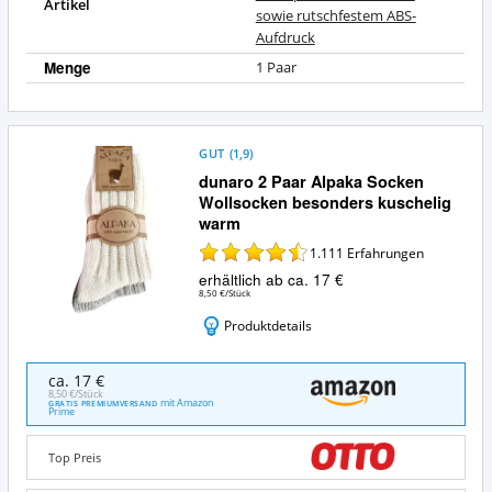
Artikel
sowie rutschfestem ABS-
Aufdruck
Menge
1 Paar
GUT
(
1,9
)
dunaro 2 Paar Alpaka Socken
Wollsocken besonders kuschelig
warm
1.111
Erfahrungen
erhältlich ab ca. 17 €
8,50 €/Stück
Produktdetails
dunaro
ca. 17 €
2
8,50 €/Stück
mit Amazon
GRATIS PREMIUMVERSAND
Paar
Prime
Alpaka
Socken
Top Preis
Wollsocken
besonders