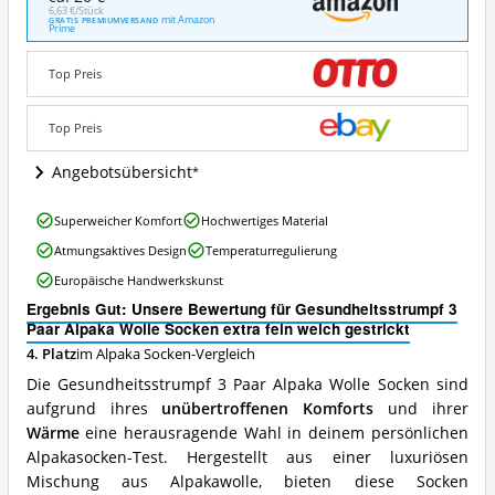
3
6,63 €/Stück
mit Amazon
GRATIS PREMIUMVERSAND
Paar
Prime
Alpaka
Wolle
Top Preis
Socken
extra
fein
Top Preis
weich
gestrickt
Angebotsübersicht
Angebote:
Wo
Gesundheitsstrumpf
Superweicher Komfort
Hochwertiges Material
ist
3
diese
Atmungsaktives Design
Temperaturregulierung
Paar
Alpaka
Alpaka
Europäische Handwerkskunst
Socken
Wolle
erhältlich?
Ergebnis Gut: Unsere Bewertung für Gesundheitsstrumpf 3
Socken
Paar Alpaka Wolle Socken extra fein weich gestrickt
extra
fein
4. Platz
im Alpaka Socken-Vergleich
weich
Die Gesundheitsstrumpf 3 Paar Alpaka Wolle Socken sind
gestrickt
aufgrund ihres
unübertroffenen Komforts
und ihrer
Vorteile:
Wärme
eine herausragende Wahl in deinem persönlichen
Was
spricht
Alpakasocken-Test. Hergestellt aus einer luxuriösen
für
Mischung aus Alpakawolle, bieten diese Socken
diese