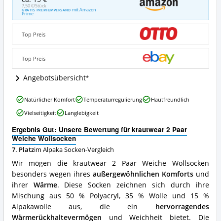
2
7,50 €/Stück
mit Amazon
GRATIS PREMIUMVERSAND
Paar
Prime
Weiche
Wollsocken
Top Preis
Angebote:
Wo
ist
Top Preis
diese
Alpaka
Angebotsübersicht
Socken
erhältlich?
krautwear
Natürlicher Komfort
Temperaturregulierung
Hautfreundlich
2
Vielseitigkeit
Langlebigkeit
Paar
Weiche
Ergebnis Gut: Unsere Bewertung für krautwear 2 Paar
Wollsocken
Weiche Wollsocken
Vorteile:
7. Platz
im Alpaka Socken-Vergleich
Was
spricht
Wir mögen die krautwear 2 Paar Weiche Wollsocken
für
besonders wegen ihres
außergewöhnlichen Komforts
und
diese
ihrer
Wärme
. Diese Socken zeichnen sich durch ihre
Alpaka
Socken?
Mischung aus 50 % Polyacryl, 35 % Wolle und 15 %
Alpakawolle aus, die ein
hervorragendes
Wärmerückhaltevermögen
und Weichheit bietet. Die