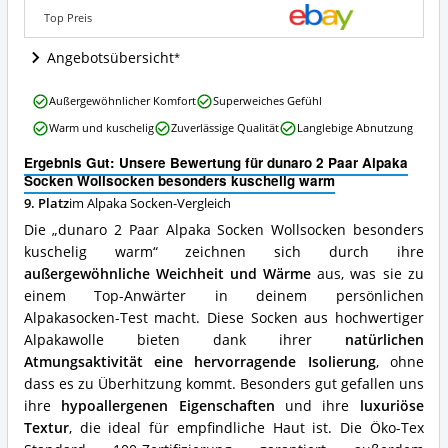
kuschelig
Top Preis
warm
Angebote:
Angebotsübersicht
Wo
ist
dunaro
Außergewöhnlicher Komfort
Superweiches Gefühl
diese
2
Alpaka
Warm und kuschelig
Zuverlässige Qualität
Langlebige Abnutzung
Paar
Socken
Alpaka
erhältlich?
Ergebnis Gut: Unsere Bewertung für dunaro 2 Paar Alpaka
Socken
Socken Wollsocken besonders kuschelig warm
Wollsocken
9. Platz
im Alpaka Socken-Vergleich
besonders
kuschelig
Die „dunaro 2 Paar Alpaka Socken Wollsocken besonders
warm
kuschelig warm“ zeichnen sich durch ihre
Vorteile:
außergewöhnliche Weichheit und Wärme
aus, was sie zu
Was
spricht
einem Top-Anwärter in deinem persönlichen
für
Alpakasocken-Test macht. Diese Socken aus hochwertiger
diese
Alpakawolle bieten dank ihrer
natürlichen
Alpaka
Atmungsaktivität eine hervorragende Isolierung
, ohne
Socken?
dass es zu Überhitzung kommt. Besonders gut gefallen uns
ihre
hypoallergenen Eigenschaften
und ihre
luxuriöse
Textur
, die ideal für empfindliche Haut ist. Die Öko-Tex