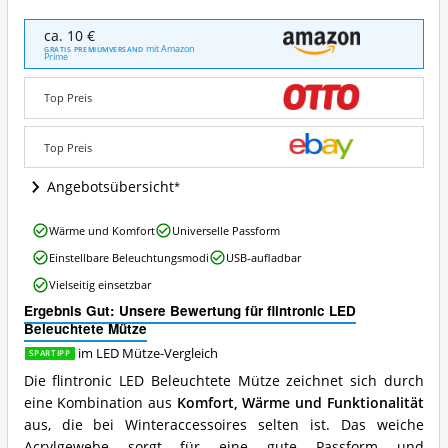
flintronic
ca. 10 €
LED
mit Amazon
GRATIS PREMIUMVERSAND
Prime
Beleuchtete
Mütze
Angebote:
Top Preis
Wo
ist
Top Preis
diese
LED
Angebotsübersicht
Mütze
erhältlich?
flintronic
Wärme und Komfort
Universelle Passform
LED
Einstellbare Beleuchtungsmodi
USB-aufladbar
Beleuchtete
Mütze
Vielseitig einsetzbar
Vorteile:
Ergebnis Gut: Unsere Bewertung für flintronic LED
Was
Beleuchtete Mütze
spricht
für
im LED Mütze-Vergleich
SPARTIPP
diese
Die flintronic LED Beleuchtete Mütze zeichnet sich durch
LED
eine Kombination aus
Komfort, Wärme und Funktionalität
Mütze?
aus, die bei Winteraccessoires selten ist. Das weiche
Acrylgewebe sorgt für eine gute Passform und