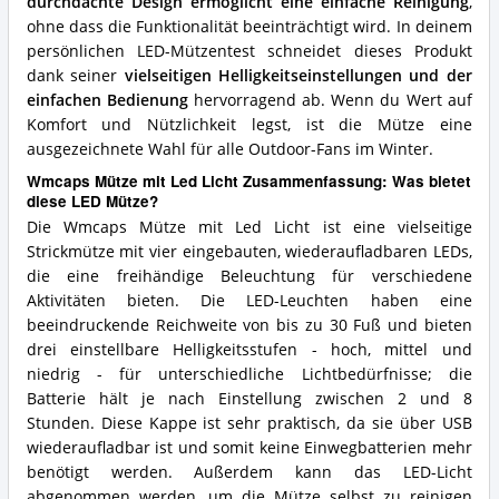
durchdachte Design ermöglicht eine einfache Reinigung
,
ohne dass die Funktionalität beeinträchtigt wird. In deinem
persönlichen LED-Mützentest schneidet dieses Produkt
dank seiner
vielseitigen Helligkeitseinstellungen und der
einfachen Bedienung
hervorragend ab. Wenn du Wert auf
Komfort und Nützlichkeit legst, ist die Mütze eine
ausgezeichnete Wahl für alle Outdoor-Fans im Winter.
Wmcaps Mütze mit Led Licht Zusammenfassung: Was bietet
diese LED Mütze?
Die Wmcaps Mütze mit Led Licht ist eine vielseitige
Strickmütze mit vier eingebauten, wiederaufladbaren LEDs,
die eine freihändige Beleuchtung für verschiedene
Aktivitäten bieten. Die LED-Leuchten haben eine
beeindruckende Reichweite von bis zu 30 Fuß und bieten
drei einstellbare Helligkeitsstufen - hoch, mittel und
niedrig - für unterschiedliche Lichtbedürfnisse; die
Batterie hält je nach Einstellung zwischen 2 und 8
Stunden. Diese Kappe ist sehr praktisch, da sie über USB
wiederaufladbar ist und somit keine Einwegbatterien mehr
benötigt werden. Außerdem kann das LED-Licht
abgenommen werden, um die Mütze selbst zu reinigen