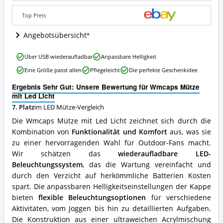
Angebote:
Wo
Top Preis
ist
diese
Angebotsübersicht
LED
Mütze
erhältlich?
Wmcaps
Über USB wiederaufladbar
Anpassbare Helligkeit
Mütze
Eine Größe passt allen
Pflegeleicht
Die perfekte Geschenkidee
mit
Led
Ergebnis Sehr Gut: Unsere Bewertung für Wmcaps Mütze
Licht
mit Led Licht
Vorteile:
7. Platz
im LED Mütze-Vergleich
Was
spricht
Die Wmcaps Mütze mit Led Licht zeichnet sich durch die
für
Kombination von
Funktionalität und Komfort
aus, was sie
diese
zu einer hervorragenden Wahl für Outdoor-Fans macht.
LED
Mütze?
Wir schätzen das
wiederaufladbare LED-
Beleuchtungssystem
, das die Wartung vereinfacht und
durch den Verzicht auf herkömmliche Batterien Kosten
spart. Die anpassbaren Helligkeitseinstellungen der Kappe
bieten
flexible Beleuchtungsoptionen
für verschiedene
Aktivitäten, vom Joggen bis hin zu detaillierten Aufgaben.
Die Konstruktion aus einer ultraweichen Acrylmischung