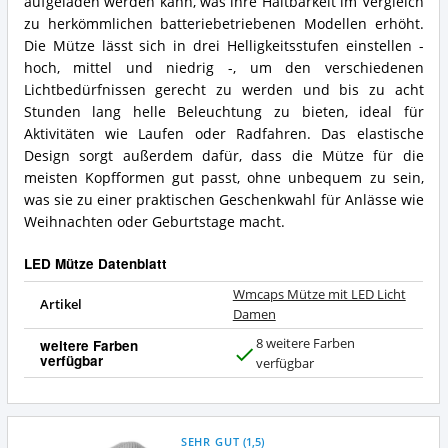
aufgeladen werden kann, was ihre Haltbarkeit im Vergleich
LED
Zusammenfassung:
Mütze?
zu herkömmlichen batteriebetriebenen Modellen erhöht.
Was
bietet
Die Mütze lässt sich in drei Helligkeitsstufen einstellen -
diese
hoch, mittel und niedrig -, um den verschiedenen
LED
Lichtbedürfnissen gerecht zu werden und bis zu acht
Mütze?
Stunden lang helle Beleuchtung zu bieten, ideal für
Aktivitäten wie Laufen oder Radfahren. Das elastische
Design sorgt außerdem dafür, dass die Mütze für die
meisten Kopfformen gut passt, ohne unbequem zu sein,
was sie zu einer praktischen Geschenkwahl für Anlässe wie
Weihnachten oder Geburtstage macht.
LED Mütze Datenblatt
Wmcaps Mütze mit LED Licht
Artikel
Damen
8 weitere Farben
weitere Farben
verfügbar
J
verfügbar
a
SEHR GUT
(
1,5
)