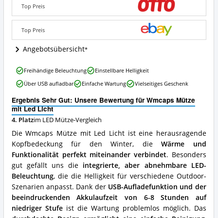
Licht
Top Preis
Angebote:
Wo
Top Preis
ist
diese
Angebotsübersicht
LED
Mütze
erhältlich?
Wmcaps
Freihändige Beleuchtung
Einstellbare Helligkeit
Mütze
Über USB aufladbar
Einfache Wartung
Vielseitiges Geschenk
mit
Led
Ergebnis Sehr Gut: Unsere Bewertung für Wmcaps Mütze
Licht
mit Led Licht
Vorteile:
4. Platz
im LED Mütze-Vergleich
Was
spricht
Die Wmcaps Mütze mit Led Licht ist eine herausragende
für
Kopfbedeckung für den Winter, die
Wärme und
diese
Funktionalität perfekt miteinander verbindet
. Besonders
LED
Mütze?
gut gefällt uns die
integrierte, aber abnehmbare LED-
Beleuchtung
, die die Helligkeit für verschiedene Outdoor-
Szenarien anpasst. Dank der
USB-Aufladefunktion und der
beeindruckenden Akkulaufzeit von 6-8 Stunden auf
niedriger Stufe
ist die Wartung problemlos möglich. Das