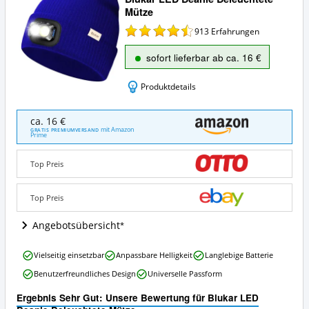
Mütze
913
Erfahrungen
sofort lieferbar ab ca. 16 €
Produktdetails
Blukar
ca. 16 €
LED
mit Amazon
GRATIS PREMIUMVERSAND
Prime
Beanie
Beleuchtete
Mütze
Top Preis
Angebote:
Wo
Top Preis
ist
diese
Angebotsübersicht
LED
Mütze
erhältlich?
Blukar
Vielseitig einsetzbar
Anpassbare Helligkeit
Langlebige Batterie
LED
Benutzerfreundliches Design
Universelle Passform
Beanie
Beleuchtete
Ergebnis Sehr Gut: Unsere Bewertung für Blukar LED
Mütze