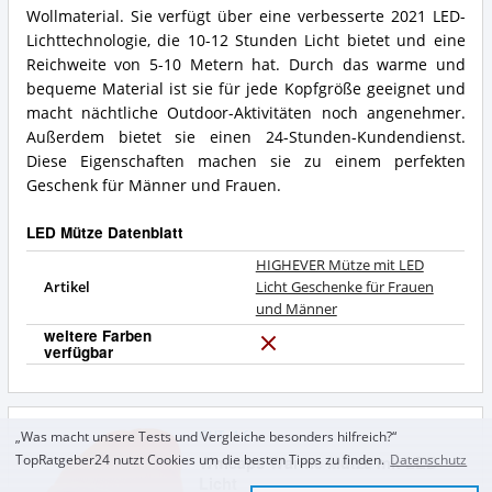
Wollmaterial. Sie verfügt über eine verbesserte 2021 LED-
Lichttechnologie, die 10-12 Stunden Licht bietet und eine
Reichweite von 5-10 Metern hat. Durch das warme und
bequeme Material ist sie für jede Kopfgröße geeignet und
macht nächtliche Outdoor-Aktivitäten noch angenehmer.
Außerdem bietet sie einen 24-Stunden-Kundendienst.
Diese Eigenschaften machen sie zu einem perfekten
Geschenk für Männer und Frauen.
LED Mütze Datenblatt
HIGHEVER Mütze mit LED
Artikel
Licht Geschenke für Frauen
und Männer
weitere Farben
verfügbar
N
e
i
n
GUT
(
1,6
)
„Was macht unsere Tests und Vergleiche besonders hilfreich?“
Wmcaps Warme Mütze mit LED-
TopRatgeber24 nutzt Cookies um die besten Tipps zu finden.
Datenschutz
Licht