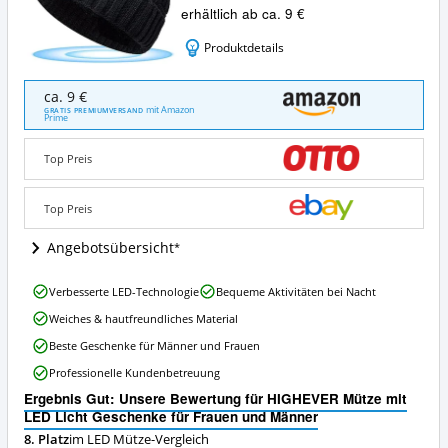
erhältlich ab ca. 9 €
Produktdetails
HIGHEVER
ca. 9 €
Mütze
mit Amazon
GRATIS PREMIUMVERSAND
Prime
mit
LED
Licht
Top Preis
Geschenke
für
Top Preis
Frauen
und
Angebotsübersicht
Männer
Angebote:
Wo
HIGHEVER
Verbesserte LED-Technologie
Bequeme Aktivitäten bei Nacht
ist
Mütze
Weiches & hautfreundliches Material
diese
mit
LED
LED
Beste Geschenke für Männer und Frauen
Mütze
Licht
Professionelle Kundenbetreuung
erhältlich?
Geschenke
für
Ergebnis Gut: Unsere Bewertung für HIGHEVER Mütze mit
Frauen
LED Licht Geschenke für Frauen und Männer
und
8. Platz
im LED Mütze-Vergleich