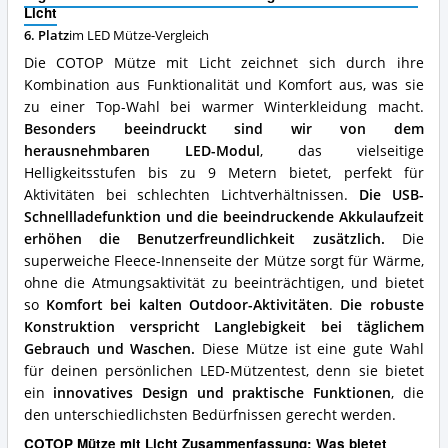
Was
Licht
spricht
für
6. Platz
im LED Mütze-Vergleich
diese
Die COTOP Mütze mit Licht zeichnet sich durch ihre
LED
Kombination aus Funktionalität und Komfort aus, was sie
Mütze?
zu einer Top-Wahl bei warmer Winterkleidung macht.
Besonders beeindruckt sind wir von dem
herausnehmbaren LED-Modul
, das vielseitige
Helligkeitsstufen bis zu 9 Metern bietet, perfekt für
Aktivitäten bei schlechten Lichtverhältnissen.
Die USB-
Schnellladefunktion und die beeindruckende Akkulaufzeit
erhöhen die Benutzerfreundlichkeit zusätzlich.
Die
superweiche Fleece-Innenseite der Mütze sorgt für Wärme,
ohne die Atmungsaktivität zu beeinträchtigen, und bietet
so
Komfort bei kalten Outdoor-Aktivitäten
.
Die robuste
Konstruktion verspricht Langlebigkeit bei täglichem
Gebrauch und Waschen.
Diese Mütze ist eine gute Wahl
für deinen persönlichen LED-Mützentest, denn sie bietet
ein
innovatives Design und praktische Funktionen
, die
den unterschiedlichsten Bedürfnissen gerecht werden.
COTOP Mütze mit Licht Zusammenfassung: Was bietet