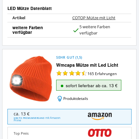
LED Mütze Datenblatt
Artikel
COTOP Mütze mit Licht
5 weitere Farben
weitere Farben
verfügbar
J
verfügbar
a
SEHR GUT
(
1,5
)
Wmcaps Mütze mit Led Licht
165
Erfahrungen
sofort lieferbar ab ca. 13 €
Produktdetails
Wmcaps
ca. 13 €
Mütze
mit Amazon
GRATIS PREMIUMVERSAND
Prime
mit
Led
Licht
Top Preis