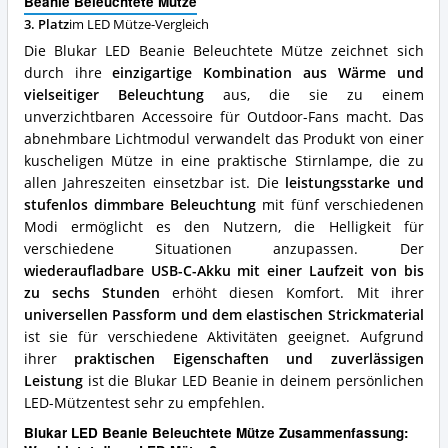
Beanie Beleuchtete Mütze
Vorteile:
3. Platz
im LED Mütze-Vergleich
Was
spricht
Die Blukar LED Beanie Beleuchtete Mütze zeichnet sich
für
durch ihre
einzigartige Kombination aus Wärme und
diese
vielseitiger Beleuchtung
aus, die sie zu einem
LED
Mütze?
unverzichtbaren Accessoire für Outdoor-Fans macht. Das
abnehmbare Lichtmodul verwandelt das Produkt von einer
kuscheligen Mütze in eine praktische Stirnlampe, die zu
allen Jahreszeiten einsetzbar ist. Die
leistungsstarke und
stufenlos dimmbare Beleuchtung
mit fünf verschiedenen
Modi ermöglicht es den Nutzern, die Helligkeit für
verschiedene Situationen anzupassen. Der
wiederaufladbare USB-C-Akku mit einer Laufzeit von bis
zu sechs Stunden
erhöht diesen Komfort. Mit ihrer
universellen Passform und dem elastischen Strickmaterial
ist sie für verschiedene Aktivitäten geeignet. Aufgrund
ihrer
praktischen Eigenschaften und zuverlässigen
Leistung
ist die Blukar LED Beanie in deinem persönlichen
LED-Mützentest sehr zu empfehlen.
Blukar LED Beanie Beleuchtete Mütze Zusammenfassung: