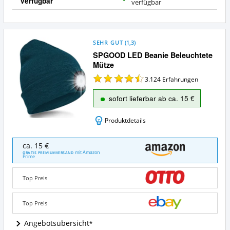
verfügbar
J
verfügbar
a
SEHR GUT
(
1,3
)
SPGOOD LED Beanie Beleuchtete
Mütze
3.124
Erfahrungen
sofort lieferbar ab ca. 15 €
Produktdetails
SPGOOD
ca. 15 €
LED
mit Amazon
GRATIS PREMIUMVERSAND
Prime
Beanie
Beleuchtete
Mütze
Top Preis
Angebote:
Wo
Top Preis
ist
diese
Angebotsübersicht
LED