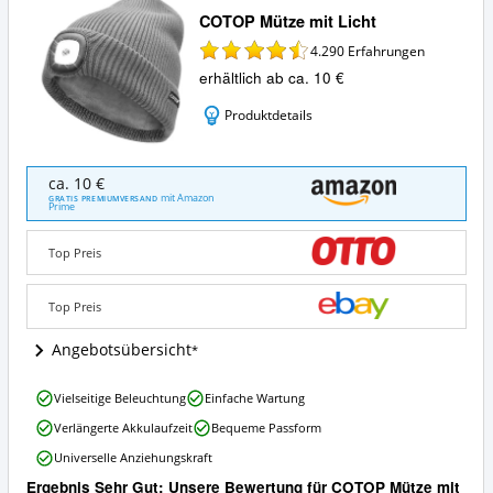
COTOP Mütze mit Licht
4.290
Erfahrungen
erhältlich ab ca. 10 €
Produktdetails
COTOP
ca. 10 €
Mütze
mit Amazon
GRATIS PREMIUMVERSAND
Prime
mit
Licht
Angebote:
Top Preis
Wo
ist
Top Preis
diese
LED
Angebotsübersicht
Mütze
erhältlich?
COTOP
Vielseitige Beleuchtung
Einfache Wartung
Mütze
Verlängerte Akkulaufzeit
Bequeme Passform
mit
Licht
Universelle Anziehungskraft
Vorteile:
Ergebnis Sehr Gut: Unsere Bewertung für COTOP Mütze mit