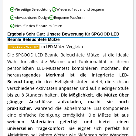
Mütze
erhältlich?
SPGOOD
Vielseitige Beleuchtung
Wiederaufladbar und bequem
LED
Abwaschbares Design
Bequeme Passform
Beanie
Beleuchtete
Ideal für den Einsatz im Freien
Mütze
Ergebnis Sehr Gut: Unsere Bewertung für SPGOOD LED
Vorteile:
Beanie Beleuchtete Mütze
Was
spricht
im LED Mütze-Vergleich
PREIS-LEISTUNGS-TIPP
für
Die SPGOOD LED Beanie Beleuchtete Mütze ist die ideale
diese
Wahl für alle, die Wärme und Funktionalität in ihrem
LED
Mütze?
persönlichen LED-Mützentest kombinieren möchten.
Ihr
herausragendes Merkmal ist die integrierte LED-
Beleuchtung
, die drei Helligkeitsstufen bietet, die sich an
verschiedene Aktivitäten anpassen und auf niedriger Stufe
bis zu 8 Stunden halten.
Die Möglichkeit, die Mütze über
gängige Anschlüsse aufzuladen, macht sie noch
praktischer
, während die abnehmbare LED-Komponente
eine einfache Reinigung ermöglicht.
Die Mütze ist aus
weichen Materialien gefertigt und bietet einen
universellen Tragekomfort.
Sie eignet sich perfekt für
Aktivitäten bei kaltem Wetter wie Skifahren oder Wandern