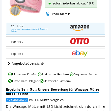
sofort lieferbar ab ca. 18 €
Produktdetails
Wmcaps
ca. 18 €
Mütze
mit Amazon
GRATIS PREMIUMVERSAND
Prime
mit
LED
Licht
Top Preis
Angebote:
Wo
Top Preis
ist
diese
Angebotsübersicht
LED
Mütze
erhältlich?
Wmcaps
Ultimativer Komfort
Praktisches Geschenk
Bequem aufladbar
Mütze
Einstellbare Helligkeit
Universelle Passform
mit
LED
Ergebnis Sehr Gut: Unsere Bewertung für Wmcaps Mütze
Licht
mit LED Licht
Vorteile:
Was
im LED Mütze-Vergleich
VERGLEICHSSIEGER
spricht
Die Wmcaps Mütze mit LED Licht zeichnet sich durch ihre
für