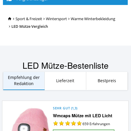
TopRatgeber24.de
Sport & Freizeit
Wintersport
Warme Winterbekleidung
LED Mütze Vergleich
LED Mütze-Bestenliste
Empfehlung der
Lieferzeit
Bestpreis
Redaktion
SEHR GUT
(
1,3
)
Wmcaps Mütze mit LED Licht
659
Erfahrungen