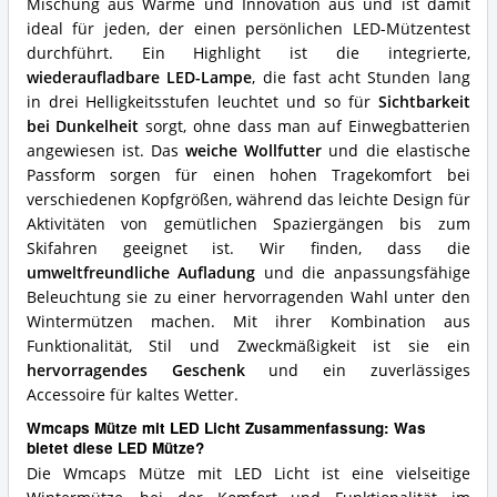
Mischung aus Wärme und Innovation aus und ist damit
diese
ideal für jeden, der einen persönlichen LED-Mützentest
LED
Mütze?
durchführt. Ein Highlight ist die integrierte,
wiederaufladbare LED-Lampe
, die fast acht Stunden lang
in drei Helligkeitsstufen leuchtet und so für
Sichtbarkeit
bei Dunkelheit
sorgt, ohne dass man auf Einwegbatterien
angewiesen ist. Das
weiche Wollfutter
und die elastische
Passform sorgen für einen hohen Tragekomfort bei
verschiedenen Kopfgrößen, während das leichte Design für
Aktivitäten von gemütlichen Spaziergängen bis zum
Skifahren geeignet ist. Wir finden, dass die
umweltfreundliche Aufladung
und die anpassungsfähige
Beleuchtung sie zu einer hervorragenden Wahl unter den
Wintermützen machen. Mit ihrer Kombination aus
Funktionalität, Stil und Zweckmäßigkeit ist sie ein
hervorragendes Geschenk
und ein zuverlässiges
Accessoire für kaltes Wetter.
Wmcaps Mütze mit LED Licht Zusammenfassung: Was
bietet diese LED Mütze?
Die Wmcaps Mütze mit LED Licht ist eine vielseitige