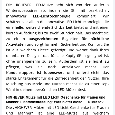
Männer
Vorteile:
Die HIGHEVER LED-Mütze hebt sich von den anderen
Was
Winteraccessoires ab, indem sie Stil mit praktischer,
spricht
innovativer LED-Lichttechnologie
kombiniert. Wir
für
schätzen vor allem die innovative LED-Lichttechnologie, die
diese
eine
helle, weitreichende Sichtbarkeit
bietet und mit einer
LED
Mütze?
kurzen Aufladung bis zu zwölf Stunden hält. Das macht sie
zu einem
ausgezeichneten Begleiter für nächtliche
Aktivitäten
und sorgt für mehr Sicherheit und Komfort. Sie
ist aus weichem Fleece gefertigt und wärmt dank ihres
dehnbaren Designs, das für alle Kopfgrößen geeignet ist,
ohne unangenehm zu sein. Außerdem ist sie
leicht zu
pflegen
, was sie noch attraktiver macht. Der
Kundensupport ist lobenswert
und unterstreicht das
starke Engagement für die Zufriedenheit der Nutzer. Ihre
Mischung aus Mode und Nutzen macht sie zu einer Top-
Wahl in deinem persönlichen LED-Mützentest.
HIGHEVER Mütze mit LED Licht Geschenke für Frauen und
Männer Zusammenfassung: Was bietet diese LED Mütze?
Die „HIGHEVER Mütze mit LED Licht Geschenke für Frauen
und Männer“ ist eine LED-Mütze aus weichem