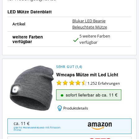
LED Mütze Datenblatt
Blukar LED Beanie
Artikel
Beleuchtete Mütze
5 weitere Farben
weitere Farben
verfügbar
J
verfügbar
a
SEHR GUT
(
1,4
)
Wmcaps Mütze mit Led Licht
1.252
Erfahrungen
sofort lieferbar ab ca. 11 €
Produktdetails
Wmcaps
ca. 11 €
Mütze
mit Amazon
GRATIS PREMIUMVERSAND
Prime
mit
Led