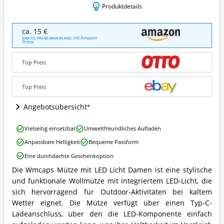
Produktdetails
Wmcaps
ca. 15 €
Mütze
mit Amazon
GRATIS PREMIUMVERSAND
Prime
mit
LED
Licht
Top Preis
Damen
Angebote:
Top Preis
Wo
ist
Angebotsübersicht
diese
LED
Mütze
Wmcaps
Vielseitig einsetzbar
Umweltfreundliches Aufladen
erhältlich?
Mütze
Anpassbare Helligkeit
Bequeme Passform
mit
LED
Eine durchdachte Geschenkoption
Licht
Die Wmcaps Mütze mit LED Licht Damen ist eine stylische
Damen
Wmcaps
Vorteile:
und funktionale Wollmütze mit integriertem LED-Licht, die
Mütze
Was
mit
sich hervorragend für Outdoor-Aktivitäten bei kaltem
spricht
LED
Wetter eignet. Die Mütze verfügt über einen Typ-C-
für
Licht
Ladeanschluss, über den die LED-Komponente einfach
diese
Damen