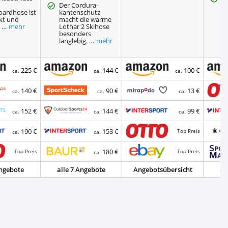
Der Cordura-
A
ardhose ist
kantenschutz
m
kt und
macht die warme
so
t …
mehr
Lothar 2 Skihose
a
besonders
langlebig. …
mehr
225 €
144 €
100 €
ca.
ca.
ca.
140 €
90 €
13 €
ca.
ca.
ca.
152 €
144 €
99 €
ca.
ca.
ca.
190 €
153 €
Top Preis
ca.
ca.
180 €
Top Preis
Top Preis
ca.
Angebote
alle 7 Angebote
Angebotsübersicht
al