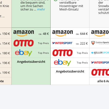
nd
die bequem sind,
verstellbare
der
n Knie
um Ihre Sachen
Hosenträger mit
Snowbo
sicher zu …
mehr
Mesh-Einsatz
verstär
schütz
t …
150 €
48 €
644 €
a.
ca.
ca.
154 €
222 €
Top Preis
a.
ca.
180 €
Top Preis
Top Preis
a.
Angebotsübersicht
196 €
Top Preis
a.
Angebotsübersicht
199 €
a.
ote
alle 6 