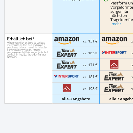
Passform U
Vorgeformte
sorgen für
höchsten
Tragekomfor
mehr
Erhältlich bei
131 €
ca.
c
165 €
ca.
c
171 €
ca.
c
181 €
ca.
c
198 €
ca.
c
alle 8 Angebote
alle 7 Angeb