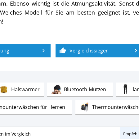
. Ebenso wichtig ist die Atmungsaktivität. Sonst dr
lches Modell für Sie am besten geeignet ist, ver
n!
tung
Vergleichssieger
Test
Test
Halswärmer
Bluetooth-Mützen
la
Test
mounterwäschen für Herren
Thermounterwäsch
Test
Test
rren
Skijacke für Damen
Skipullov
nowboardhosen für Herren im Vergleich
Empfehl