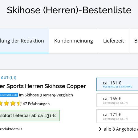
Skihose (Herren)-Bestenliste
lung der Redaktion
Kundenmeinung
Lieferzeit
B
 GUT
(
1,1
)
Maier
ca. 131 €
er Sports Herren Skihose Copper
Sports
KOSTENLOSE LIEFERUNG
Herren
im Skihose (Herren)-Vergleich
EICHSSIEGER
Skihose
ca. 165 €
Copper
Lieferung ab ca.
7 €
47
Erfahrungen
Angebote:
Wo
ca. 171 €
sofort lieferbar ab ca. 131 €
ist
Lieferung ab ca.
7 €
diese
alle 8 Angebote
roduktdetails
Skihose