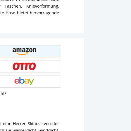
gsaktive mTex-Membran, eine
 Taschen, Knievorformung,
hte Hose bietet hervorragende
cht
 eine Herren Skihose von der