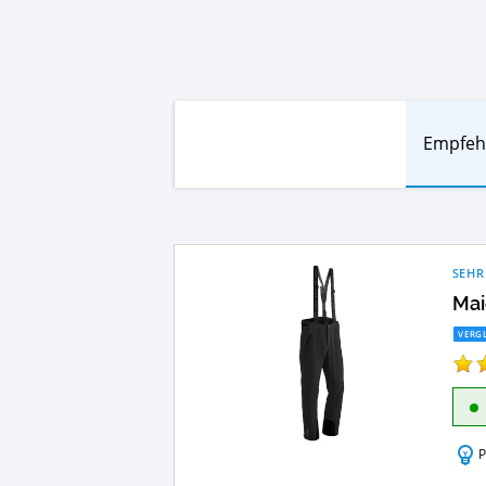
Empfeh
SEHR
Mai
VERGL
P