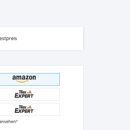
estpreis
 ansehen