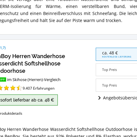
ils. Sie verfügt über eine 10.000mm wasserdichte und atmun
ts
n
ERM-Isolierung für Wärme, einen verstellbaren Bund, vier
enschutz und einen Beinreißverschluss mit Schneefang. Die leic
en
gungsfreiheit und hält Sie auf der Piste warm und trocken.
ose
ammenfassung:
et
e
(
1,7
)
ose
BenBoy
ca. 48 €
ren)?
Boy Herren Wanderhose
Herren
KOSTENLOSE LIEFERUNG
Wanderhose
serdicht Softshellhose
Wasserdicht
Top Preis
doorhose
Softshellhose
Outdoorhose
im Skihose (Herren)-Vergleich
IPP
Angebote:
Top Preis
9.407
Erfahrungen
Wo
ist
Angebotsübersi
diese
sofort lieferbar ab ca. 48 €
Skihose
(Herren)
roduktdetails
erhältlich?
oy Herren Wanderhose Wasserdicht Softshellhose Outdoorhose ist
Boy