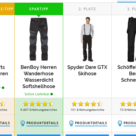
Test
Test
Alpaka Socken
LED Mützen
Handwä
rts
BenBoy Herren
Spyder Dare GTX
Schöffe
rren
Wanderhose
Skihose
Be
Wasserdicht
Schne
Softshellhose
r
Outdoorhose
Sofort Lieferbar
ichte
9.407
Erfahrungsberichte
151
Erfahrungsberichte
73
Erfahru
TAILS
PRODUKTDETAILS
PRODUKTDETAILS
PRODU