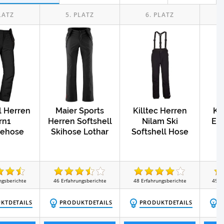
Test
Test
rmer
Beheizbare Handschuhe
l Herren
Maier Sports
Killtec Herren
Ki
rn1
Herren Softshell
Nilam Ski
En
ehose
Skihose Lothar
Softshell Hose
So
ngsberichte
46
Erfahrungsberichte
48
Erfahrungsberichte
492
KTDETAILS
PRODUKTDETAILS
PRODUKTDETAILS
P