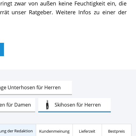
ingt zwar von außen keine Feuchtigkeit ein, die
rät unser Ratgeber. Weitere Infos zu einer der
Test
nge Unterhosen für Herren
Test
Test
en für Damen
Skihosen für Herren
Test
Test
er für Herren
Wintersocken
ung der Redaktion
Kundenmeinung
Lieferzeit
Bestpreis