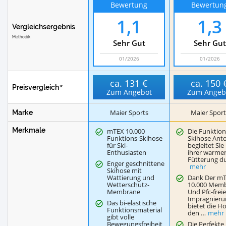
Bewertung
Bewertun
1,1
1,3
Vergleichsergebnis
Methodik
Sehr Gut
Sehr Gut
01/2026
01/2026
ca.
131 €
ca.
150 
Preisvergleich
Zum Angebot
Zum Angeb
Maier Sports
Maier Sport
Marke
Merkmale
mTEX 10.000
Die Funktion
Funktions-Skihose
Skihose Ant
für Ski-
begleitet Sie
Enthusiasten
ihrer warme
Fütterung d
Enger geschnittene
mehr
Skihose mit
Wattierung und
Dank Der m
Wetterschutz-
10.000 Mem
Membrane
Und Pfc-frei
Imprägnieru
Das bi-elastische
bietet die H
Funktionsmaterial
den …
mehr
gibt volle
Bewegungsfreiheit
Die Perfekte