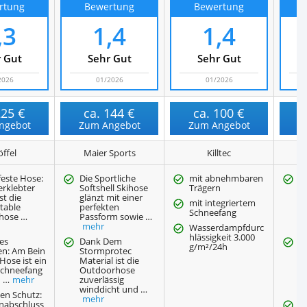
rtung
Bewertung
Bewertung
,3
1,4
1,4
 Gut
Sehr Gut
Sehr Gut
2026
01/2026
01/2026
225 €
ca.
144 €
ca.
100 €
ngebot
Zum Angebot
Zum Angebot
Z
ffel
Maier Sports
Killtec
feste Hose:
Die Sportliche
mit abnehmbaren
W
erklebter
Softshell Skihose
Trägern
w
st die
glänzt mit einer
S
mit integriertem
table
perfekten
e
Schneefang
hose …
Passform sowie …
v
mehr
…
Wasserdampfdurc
hlässigkeit 3.000
es
Dank Dem
K
g/m²/24h
en: Am Bein
Stormprotec
M
 Hose ist ein
Material ist die
g
Schneefang
Outdoorhose
B
n …
mehr
zuverlässig
b
winddicht und …
…
en Schutz:
mehr
inabschluss
A