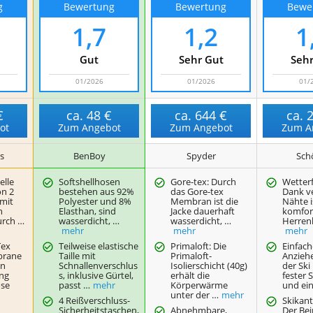
g
Bewertung
Bewertung
Bewe
1,7
1,2
1
Gut
Sehr Gut
Sehr
01/2026
01/2026
01/
€
ca.
48 €
ca.
644 €
ca.
ot
Zum Angebot
Zum Angebot
Zum A
s
BenBoy
Spyder
Schö
elle
Softshellhosen
Gore-tex: Durch
Wetter
on 2
bestehen aus 92%
das Gore-tex
Dank v
 mit
Polyester und 8%
Membran ist die
Nähte i
n
Elasthan, sind
Jacke dauerhaft
komfor
urch …
wasserdicht, …
wasserdicht, …
Herren
mehr
mehr
mehr
Tex
Teilweise elastische
Primaloft: Die
Einfach
brane
Taille mit
Primaloft-
Anzieh
en
Schnallenverschlus
Isolierschicht (40g)
der Ski
ng
s, inklusive Gürtel,
erhält die
fester 
ose
passt …
mehr
Körperwärme
und ei
unter der …
mehr
4 Reißverschluss-
Skikant
Sicherheitstaschen,
Abnehmbare,
Der Be