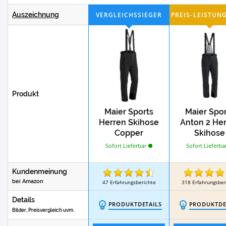
Test
Test
Zehenwärmer
Taschenwärmer
Auszeichnung
Produkt
Maier Sports
Maier Spo
Herren Skihose
Anton 2 He
Copper
Skihose
Sofort Lieferbar
Sofort Lieferba
Kundenmeinung
bei Amazon
47
Erfahrungsberichte
318
Erfahrungsber
Details
PRODUKTDETAILS
PRODUKTDE
Bilder, Preisvergleich uvm.