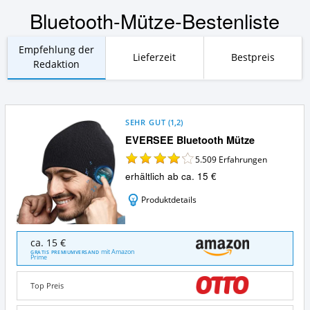
Bluetooth-Mütze-Bestenliste
Empfehlung der
Lieferzeit
Bestpreis
Redaktion
SEHR GUT
(
1,2
)
EVERSEE Bluetooth Mütze
5.509
Erfahrungen
erhältlich ab ca. 15 €
Produktdetails
EVERSEE
ca. 15 €
Bluetooth
mit Amazon
GRATIS PREMIUMVERSAND
Prime
Mütze
Angebote:
Wo
Top Preis
ist