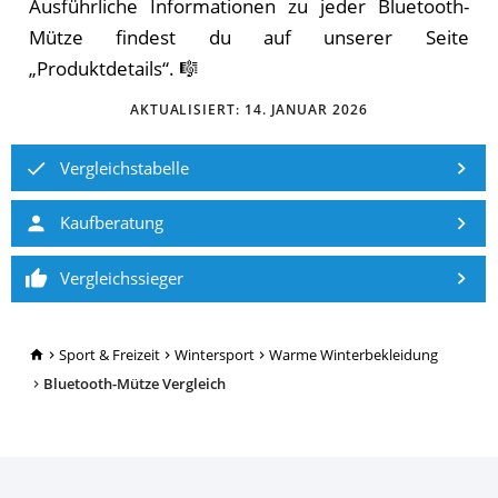
Ausführliche Informationen zu jeder Bluetooth-
Mütze findest du auf unserer Seite
„Produktdetails“. 🎼
AKTUALISIERT:
14. JANUAR 2026
Vergleichstabelle
Kaufberatung
Vergleichssieger
TopRatgeber24.de
Sport & Freizeit
Wintersport
Warme Winterbekleidung
Bluetooth-Mütze Vergleich