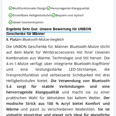
erhältlich?
UNBON
Multifunktionales Design
Hervorragende Klangqualität
Geschenke
Einstellbare Helligkeitsstufen
Bequem und stylisch
für
Männer
Ideale Geschenkoption
Vorteile:
Ergebnis Sehr Gut: Unsere Bewertung für UNBON
Was
Geschenke für Männer
spricht
für
8. Platz
im Bluetooth-Mütze-Vergleich
diese
Die UNBON Geschenke für Männer Bluetooth-Mütze sticht
Bluetooth-
auf dem Markt für Winteraccessoires mit ihrer cleveren
Mütze?
Kombination aus Wärme, Technologie und Stil hervor. Die
4-in-1-Mütze verfügt über integrierte Bluetooth-Kopfhörer
und eine leistungsstarke LED-Stirnlampe, die
Freisprechfunktion und verbesserte Sichtbarkeit mit drei
Helligkeitsstufen bietet.
Die Verwendung von Bluetooth
5.4 sorgt für stabile Verbindungen und eine
hervorragende Klangqualität
und macht sie zu einer
praktischen Wahl für Aktivitäten bei kaltem Wetter.
Der
modische Strick aus 100 % Acryl bietet Komfort und
Wärme
und passt zu verschiedenen Modestilen.
Sie ist
vielseitig einsetzbar und eignet sich ideal für abendliche