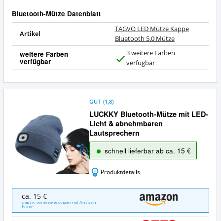
Bluetooth-Mütze Datenblatt
TAGVO LED Mütze Kappe
Artikel
Bluetooth 5.0 Mütze
3 weitere Farben
weitere Farben
verfügbar
J
verfügbar
a
GUT
(
1,8
)
LUCKKY Bluetooth-Mütze mit LED-
Licht & abnehmbaren
Lautsprechern
schnell lieferbar ab ca. 15 €
Produktdetails
LUCKKY
ca. 15 €
Bluetooth-
mit Amazon
GRATIS PREMIUMVERSAND
Prime
Mütze
mit