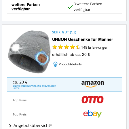
3 weitere Farben
weitere Farben
verfügbar
J
verfügbar
a
SEHR GUT
(
1,5
)
UNBON Geschenke für Männer
148
Erfahrungen
erhältlich ab ca. 20 €
Produktdetails
UNBON
ca. 20 €
Geschenke
mit Amazon
GRATIS PREMIUMVERSAND
Prime
für
Männer
Angebote:
Top Preis
Wo
ist
Top Preis
diese
Bluetooth-
Angebotsübersicht
Mütze