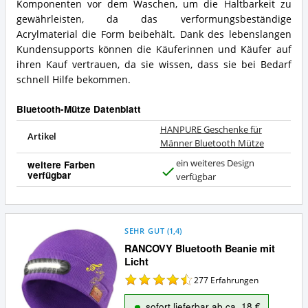
Komponenten vor dem Waschen, um die Haltbarkeit zu
gewährleisten, da das verformungsbeständige
Acrylmaterial die Form beibehält. Dank des lebenslangen
Kundensupports können die Käuferinnen und Käufer auf
ihren Kauf vertrauen, da sie wissen, dass sie bei Bedarf
schnell Hilfe bekommen.
Bluetooth-Mütze Datenblatt
HANPURE Geschenke für
Artikel
Männer Bluetooth Mütze
ein weiteres Design
weitere Farben
verfügbar
J
verfügbar
a
SEHR GUT
(
1,4
)
RANCOVY Bluetooth Beanie mit
Licht
277
Erfahrungen
sofort lieferbar ab ca. 18 €