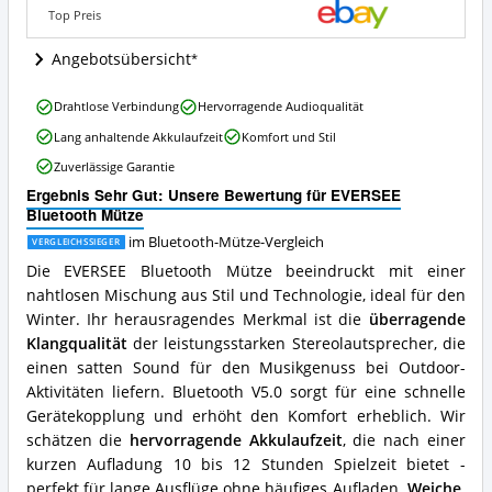
diese
Top Preis
Bluetooth-
Mütze
Angebotsübersicht
erhältlich?
EVERSEE
Drahtlose Verbindung
Hervorragende Audioqualität
Bluetooth
Lang anhaltende Akkulaufzeit
Komfort und Stil
Mütze
Vorteile:
Zuverlässige Garantie
Was
Ergebnis Sehr Gut: Unsere Bewertung für EVERSEE
spricht
Bluetooth Mütze
für
diese
im Bluetooth-Mütze-Vergleich
VERGLEICHSSIEGER
Bluetooth-
Die EVERSEE Bluetooth Mütze beeindruckt mit einer
Mütze?
nahtlosen Mischung aus Stil und Technologie, ideal für den
Winter. Ihr herausragendes Merkmal ist die
überragende
Klangqualität
der leistungsstarken Stereolautsprecher, die
einen satten Sound für den Musikgenuss bei Outdoor-
Aktivitäten liefern. Bluetooth V5.0 sorgt für eine schnelle
Gerätekopplung und erhöht den Komfort erheblich. Wir
schätzen die
hervorragende Akkulaufzeit
, die nach einer
kurzen Aufladung 10 bis 12 Stunden Spielzeit bietet -
perfekt für lange Ausflüge ohne häufiges Aufladen.
Weiche,