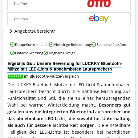
LED-
Top Preis
Licht
&
Top Preis
abnehmbaren
Lautsprechern
Angebotsübersicht
Angebote:
Wo
ist
LUCKKY
Doppelfunktionalität
Vielseitige Beleuchtung
Bequeme Passform
diese
Bluetooth-
Einfache Wartung
Tragbares Design
Bluetooth-
Mütze
Mütze
mit
Ergebnis Gut: Unsere Bewertung für LUCKKY Bluetooth-
erhältlich?
LED-
Mütze mit LED-Licht & abnehmbaren Lautsprechern
Licht
&
im Bluetooth-Mütze-Vergleich
SPARTIPP
abnehmbaren
Die LUCKKY Bluetooth-Mütze mit LED-Licht & abnehmbaren
Lautsprechern
Lautsprechern besticht durch ihre nahtlose Mischung aus
Vorteile:
Funktionalität und Stil, die sie zu einer herausragenden
Was
spricht
Wahl bei warmer Winterkleidung macht.
Besonders gut
für
gefallen uns die integrierten Bluetooth-Lautsprecher und
diese
das abnehmbare LED-Licht, die sowohl für Unterhaltung
Bluetooth-
als auch für bessere Sichtbarkeit sorgen.
Die einstellbare
Mütze?
Helligkeit des LED-Lichts ist besonders bei nächtlichen