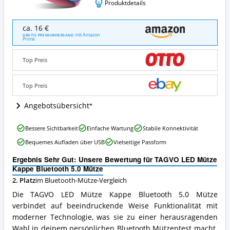
Produktdetails
TAGVO
ca. 16 €
LED
mit Amazon
GRATIS PREMIUMVERSAND
Prime
Mütze
Kappe
Bluetooth
Top Preis
5.0
Mütze
Top Preis
Angebote:
Wo
Angebotsübersicht
ist
diese
Bluetooth-
TAGVO
Bessere Sichtbarkeit
Einfache Wartung
Stabile Konnektivität
Mütze
LED
Bequemes Aufladen über USB
Vielseitige Passform
erhältlich?
Mütze
Kappe
Ergebnis Sehr Gut: Unsere Bewertung für TAGVO LED Mütze
Bluetooth
Kappe Bluetooth 5.0 Mütze
5.0
2. Platz
im Bluetooth-Mütze-Vergleich
Mütze
Vorteile:
Die TAGVO LED Mütze Kappe Bluetooth 5.0 Mütze
Was
verbindet auf beeindruckende Weise Funktionalität mit
spricht
moderner Technologie, was sie zu einer herausragenden
für
diese
Wahl in deinem persönlichen Bluetooth Mützentest macht.