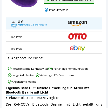
Produktdetails
RANCOVY
ca. 18 €
Bluetooth
mit Amazon
GRATIS PREMIUMVERSAND
Prime
Beanie
mit
Licht
Top Preis
Angebote:
Wo
Top Preis
ist
diese
Angebotsübersicht
Bluetooth-
Mütze
erhältlich?
RANCOVY
Fortschrittliche Konnektivität
Freihändige Kommunikation
Bluetooth
Lange Akkulaufzeit
Vielseitige LED-Beleuchtung
Beanie
mit
Angenehme Wärme
Licht
Ergebnis Sehr Gut: Unsere Bewertung für RANCOVY
Vorteile:
Bluetooth Beanie mit Licht
Was
spricht
5. Platz
im Bluetooth-Mütze-Vergleich
für
Die RANCOVY Bluetooth Beanie mit Licht gefällt uns
diese