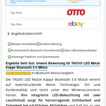
LED
mit Amazon
GRATIS PREMIUMVERSAND
Prime
Mütze
Kappe
Bluetooth
Top Preis
5.0
Mütze
Top Preis
Angebote:
Wo
Angebotsübersicht
ist
diese
Bluetooth-
TAGVO
Bessere Sichtbarkeit
Einfache Wartung
Mütze
LED
Fortschrittliche Bluetooth-Konnektivität
Über USB wiederaufladbar
erhältlich?
Mütze
Kappe
Vielseitige Passform und Geschenkidee
Bluetooth
Ergebnis Sehr Gut: Unsere Bewertung für TAGVO LED Mütze
5.0
Kappe Bluetooth 5.0 Mütze
Mütze
Vorteile:
im Bluetooth-Mütze-Vergleich
PREIS-LEISTUNGS-TIPP
Was
Die TAGVO LED Mütze Kappe Bluetooth 5.0 Mütze vereint
spricht
auf beeindruckende Weise Technologie, Stil und
für
diese
Funktionalität und sticht unter den Winteraccessoires
Bluetooth-
hervor.
Ihre integrierte LED-Beleuchtung mit zwei
Mütze?
Leuchtmodi sorgt für hervorragende Sichtbarkeit und
Sicherheit bei nächtlichen Aktivitäten
und hält bis zu vier