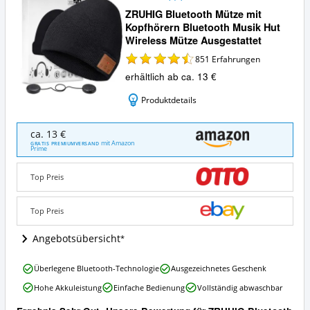
ZRUHIG Bluetooth Mütze mit
Kopfhörern Bluetooth Musik Hut
Wireless Mütze Ausgestattet
851
Erfahrungen
erhältlich ab ca. 13 €
Produktdetails
ZRUHIG
ca. 13 €
Bluetooth
mit Amazon
GRATIS PREMIUMVERSAND
Prime
Mütze
mit
Kopfhörern
Top Preis
Bluetooth
Musik
Top Preis
Hut
Wireless
Angebotsübersicht
Mütze
Ausgestattet
Angebote:
ZRUHIG
Überlegene Bluetooth-Technologie
Ausgezeichnetes Geschenk
Wo
Bluetooth
Hohe Akkuleistung
Einfache Bedienung
Vollständig abwaschbar
ist
Mütze
diese
mit