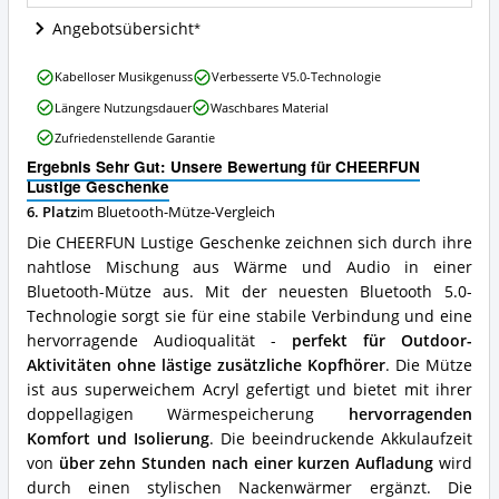
Mütze
Angebotsübersicht
erhältlich?
CHEERFUN
Kabelloser Musikgenuss
Verbesserte V5.0-Technologie
Lustige
Längere Nutzungsdauer
Waschbares Material
Geschenke
Vorteile:
Zufriedenstellende Garantie
Was
Ergebnis Sehr Gut: Unsere Bewertung für CHEERFUN
spricht
Lustige Geschenke
für
diese
6. Platz
im Bluetooth-Mütze-Vergleich
Bluetooth-
Die CHEERFUN Lustige Geschenke zeichnen sich durch ihre
Mütze?
nahtlose Mischung aus Wärme und Audio in einer
Bluetooth-Mütze aus. Mit der neuesten Bluetooth 5.0-
Technologie sorgt sie für eine stabile Verbindung und eine
hervorragende Audioqualität -
perfekt für Outdoor-
Aktivitäten ohne lästige zusätzliche Kopfhörer
. Die Mütze
ist aus superweichem Acryl gefertigt und bietet mit ihrer
doppellagigen Wärmespeicherung
hervorragenden
Komfort und Isolierung
. Die beeindruckende Akkulaufzeit
von
über zehn Stunden nach einer kurzen Aufladung
wird
durch einen stylischen Nackenwärmer ergänzt. Die