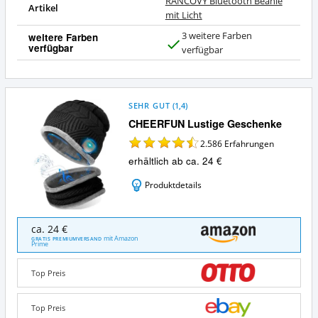
RANCOVY Bluetooth Beanie
Artikel
mit Licht
3 weitere Farben
weitere Farben
verfügbar
J
verfügbar
a
SEHR GUT
(
1,4
)
CHEERFUN Lustige Geschenke
2.586
Erfahrungen
erhältlich ab ca. 24 €
Produktdetails
CHEERFUN
ca. 24 €
Lustige
mit Amazon
GRATIS PREMIUMVERSAND
Prime
Geschenke
Angebote:
Wo
Top Preis
ist
diese
Top Preis
Bluetooth-