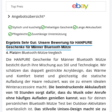
Angebote:
Top Preis
Wo
ist
Angebotsübersicht
diese
Bluetooth-
Mütze
HANPURE
Stylisch und kuschelig
Vielseitiges Geschenk
Lange Akkulaufzeit
erhältlich?
Geschenke
Pflegeleicht
Zuverlässige Unterstützung
für
Männer
Ergebnis Sehr Gut: Unsere Bewertung für HANPURE
Bluetooth
Geschenke für Männer Bluetooth Mütze
Mütze
4. Platz
im Bluetooth-Mütze-Vergleich
Vorteile:
Was
Die HANPURE Geschenke für Männer Bluetooth Mütze
spricht
besticht durch ihre Mischung aus Stil und Technologie. Wir
für
schätzen das doppelt gestrickte Acryldesign, das Wärme
diese
Bluetooth-
und Komfort bietet und gleichzeitig die statische
Mütze?
Aufladung der Haare reduziert, was sie zu einem idealen
Winteraccessoire macht.
Die beeindruckende Akkulaufzeit
von 10 Stunden sorgt dafür, dass du Musik oder Anrufe
ohne häufiges Aufladen genießen kannst
, was für deinen
persönlichen Bluetooth Mütze Test bei Outdoor-Aktivitäten
unerlässlich ist.
Das stilvolle Unisex-Design macht sie zu