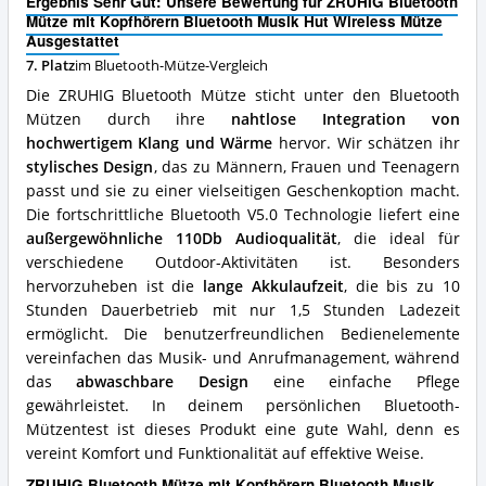
Ergebnis Sehr Gut: Unsere Bewertung für ZRUHIG Bluetooth
Bluetooth-
Kopfhörern
Mütze mit Kopfhörern Bluetooth Musik Hut Wireless Mütze
Mütze
Bluetooth
Ausgestattet
erhältlich?
Musik
7. Platz
im Bluetooth-Mütze-Vergleich
Hut
Wireless
Die ZRUHIG Bluetooth Mütze sticht unter den Bluetooth
Mütze
Mützen durch ihre
nahtlose Integration von
Ausgestattet
hochwertigem Klang und Wärme
hervor. Wir schätzen ihr
Vorteile:
Was
stylisches Design
, das zu Männern, Frauen und Teenagern
spricht
passt und sie zu einer vielseitigen Geschenkoption macht.
für
Die fortschrittliche Bluetooth V5.0 Technologie liefert eine
diese
außergewöhnliche 110Db Audioqualität
, die ideal für
Bluetooth-
verschiedene Outdoor-Aktivitäten ist. Besonders
Mütze?
hervorzuheben ist die
lange Akkulaufzeit
, die bis zu 10
Stunden Dauerbetrieb mit nur 1,5 Stunden Ladezeit
ermöglicht. Die benutzerfreundlichen Bedienelemente
vereinfachen das Musik- und Anrufmanagement, während
das
abwaschbare Design
eine einfache Pflege
gewährleistet. In deinem persönlichen Bluetooth-
Mützentest ist dieses Produkt eine gute Wahl, denn es
vereint Komfort und Funktionalität auf effektive Weise.
ZRUHIG Bluetooth Mütze mit Kopfhörern Bluetooth Musik