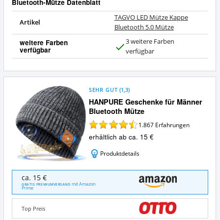
Bluetooth-Mütze Datenblatt
TAGVO LED Mütze Kappe
Artikel
Bluetooth 5.0 Mütze
3 weitere Farben
weitere Farben
verfügbar
J
verfügbar
a
SEHR GUT
(
1,3
)
HANPURE Geschenke für Männer
Bluetooth Mütze
1.867
Erfahrungen
erhältlich ab ca. 15 €
Produktdetails
HANPURE
ca. 15 €
Geschenke
mit Amazon
GRATIS PREMIUMVERSAND
Prime
für
Männer
Bluetooth
Top Preis
Mütze