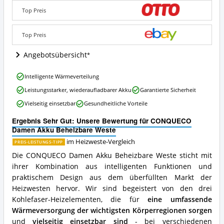
Beheizbare
Top Preis
Weste
Angebote:
Wo
Top Preis
ist
diese
Angebotsübersicht
Heizweste
erhältlich?
CONQUECO
Intelligente Wärmeverteilung
Damen
Leistungsstarker, wiederaufladbarer Akku
Garantierte Sicherheit
Akku
Beheizbare
Vielseitig einsetzbar
Gesundheitliche Vorteile
Weste
Vorteile:
Ergebnis Sehr Gut: Unsere Bewertung für CONQUECO
Was
Damen Akku Beheizbare Weste
spricht
im Heizweste-Vergleich
PREIS-LEISTUNGS-TIPP
für
diese
Die CONQUECO Damen Akku Beheizbare Weste sticht mit
Heizweste?
ihrer Kombination aus intelligenten Funktionen und
praktischem Design aus dem überfüllten Markt der
Heizwesten hervor. Wir sind begeistert von den drei
Kohlefaser-Heizelementen, die für
eine umfassende
Wärmeversorgung der wichtigsten Körperregionen sorgen
und
vielseitig einsetzbar sind
- bei verschiedenen