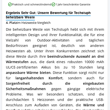
beheizbare
Praktisch und schmerzlindernd
1 Jahr beschränkte Garantie
Weste
Vorteile:
Ergebnis Sehr Gut: Unsere Bewertung für Techstuph
Was
beheizbare Weste
spricht
4. Platz
im Heizweste-Vergleich
für
diese
Die beheizbare Weste von Techstuph hebt sich mit ihrem
Heizweste?
intelligenten Design und ihrer Funktionalität, die für eine
Vielzahl von Outdoor-Aktivitäten und täglichen
Bedürfnissen geeignet ist, deutlich von anderen
Heizwesten ab. Unter ihren Konkurrenten zeichnet sich
diese Weste durch ihre
beeindruckende Auswahl an drei
Wärmestufen
aus, die dank eines robusten 10000 mAh
UL/CE-zertifizierten Akkus bis zu 10 Stunden lang
anpassbare Wärme bieten
. Diese Funktion sorgt nicht nur
für
langanhaltenden Komfort
, sondern auch für
Sorgenfreiheit durch die eingebauten
Sicherheitsmaßnahmen
gegen gängige elektrische
Probleme. Was wir besonders schätzen, sind die
durchdachten 5 Heizzonen und der praktische USB-
Anschluss zum Aufladen von Geräten, die
Wärme und