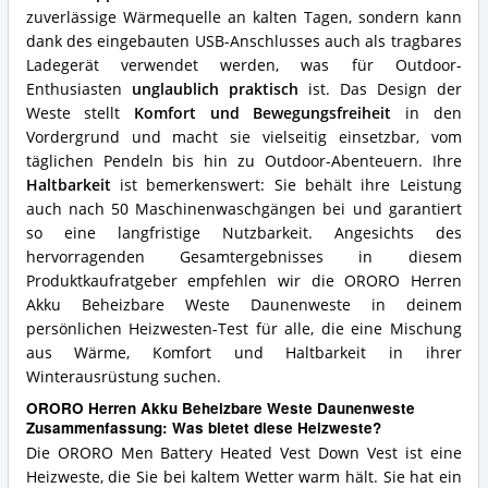
zuverlässige Wärmequelle an kalten Tagen, sondern kann
dank des eingebauten USB-Anschlusses auch als tragbares
Ladegerät verwendet werden, was für Outdoor-
Enthusiasten
unglaublich praktisch
ist. Das Design der
Weste stellt
Komfort und Bewegungsfreiheit
in den
Vordergrund und macht sie vielseitig einsetzbar, vom
täglichen Pendeln bis hin zu Outdoor-Abenteuern. Ihre
Haltbarkeit
ist bemerkenswert: Sie behält ihre Leistung
auch nach 50 Maschinenwaschgängen bei und garantiert
so eine langfristige Nutzbarkeit. Angesichts des
hervorragenden Gesamtergebnisses in diesem
Produktkaufratgeber empfehlen wir die ORORO Herren
Akku Beheizbare Weste Daunenweste in deinem
persönlichen Heizwesten-Test für alle, die eine Mischung
aus Wärme, Komfort und Haltbarkeit in ihrer
Winterausrüstung suchen.
ORORO Herren Akku Beheizbare Weste Daunenweste
Zusammenfassung: Was bietet diese Heizweste?
Die ORORO Men Battery Heated Vest Down Vest ist eine
Heizweste, die Sie bei kaltem Wetter warm hält. Sie hat ein