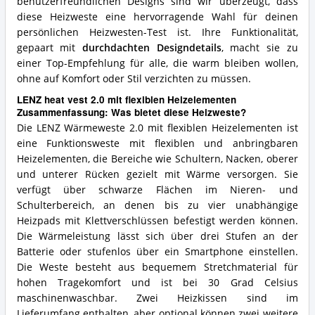
benutzerfreundlichen Designs sind wir überzeugt, dass
diese Heizweste eine hervorragende Wahl für deinen
persönlichen Heizwesten-Test ist. Ihre Funktionalität,
gepaart mit
durchdachten Designdetails
, macht sie zu
einer Top-Empfehlung für alle, die warm bleiben wollen,
ohne auf Komfort oder Stil verzichten zu müssen.
LENZ heat vest 2.0 mit flexiblen Heizelementen
Zusammenfassung: Was bietet diese Heizweste?
Die LENZ Wärmeweste 2.0 mit flexiblen Heizelementen ist
eine Funktionsweste mit flexiblen und anbringbaren
Heizelementen, die Bereiche wie Schultern, Nacken, oberer
und unterer Rücken gezielt mit Wärme versorgen. Sie
verfügt über schwarze Flächen im Nieren- und
Schulterbereich, an denen bis zu vier unabhängige
Heizpads mit Klettverschlüssen befestigt werden können.
Die Wärmeleistung lässt sich über drei Stufen an der
Batterie oder stufenlos über ein Smartphone einstellen.
Die Weste besteht aus bequemem Stretchmaterial für
hohen Tragekomfort und ist bei 30 Grad Celsius
maschinenwaschbar. Zwei Heizkissen sind im
Lieferumfang enthalten, aber optional können zwei weitere