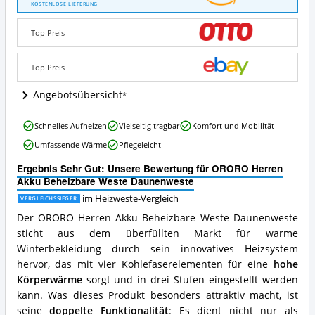
Herren
KOSTENLOSE LIEFERUNG
Akku
Beheizbare
Top Preis
Weste
Daunenweste
Angebote:
Top Preis
Wo
ist
Angebotsübersicht
diese
Heizweste
ORORO
Schnelles Aufheizen
Vielseitig tragbar
Komfort und Mobilität
erhältlich?
Herren
Umfassende Wärme
Pflegeleicht
Akku
Beheizbare
Ergebnis Sehr Gut: Unsere Bewertung für ORORO Herren
Weste
Akku Beheizbare Weste Daunenweste
Daunenweste
Vorteile:
im Heizweste-Vergleich
VERGLEICHSSIEGER
Was
Der ORORO Herren Akku Beheizbare Weste Daunenweste
spricht
sticht aus dem überfüllten Markt für warme
für
Winterbekleidung durch sein innovatives Heizsystem
diese
Heizweste?
hervor, das mit vier Kohlefaserelementen für eine
hohe
Körperwärme
sorgt und in drei Stufen eingestellt werden
kann. Was dieses Produkt besonders attraktiv macht, ist
seine
doppelte Funktionalität
: Es dient nicht nur als