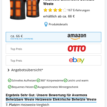
Weste
167
Erfahrungen
erhältlich ab ca. 66 €
Produktdetails
Avarmora
ca. 66 €
Beheizbare
KOSTENLOSE LIEFERUNG
Weste
Heizweste
Top Preis
Elektrische
Beheizte
Weste
Top Preis
Angebote:
Wo
Angebotsübersicht
ist
diese
Avarmora
Schnelles Aufheizen
360° Körperwärme
Leicht und warm
Heizweste
Beheizbare
erhältlich?
Bequemes Heizen
Ausgezeichnetes Wintergeschenk
Weste
Heizweste
Ergebnis Sehr Gut: Unsere Bewertung für Avarmora
Elektrische
Beheizbare Weste Heizweste Elektrische Beheizte Weste
Beheizte
7. Platz
im Heizweste-Vergleich
Weste