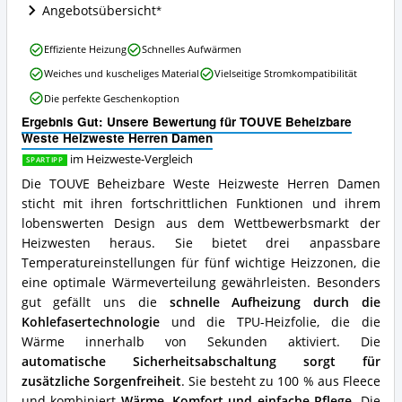
Angebotsübersicht
diese
Heizweste
erhältlich?
TOUVE
Effiziente Heizung
Schnelles Aufwärmen
Beheizbare
Weiches und kuscheliges Material
Vielseitige Stromkompatibilität
Weste
Heizweste
Die perfekte Geschenkoption
Herren
Ergebnis Gut: Unsere Bewertung für TOUVE Beheizbare
Damen
Weste Heizweste Herren Damen
Vorteile:
Was
im Heizweste-Vergleich
SPARTIPP
spricht
Die TOUVE Beheizbare Weste Heizweste Herren Damen
für
sticht mit ihren fortschrittlichen Funktionen und ihrem
diese
Heizweste?
lobenswerten Design aus dem Wettbewerbsmarkt der
Heizwesten heraus. Sie bietet drei anpassbare
Temperatureinstellungen für fünf wichtige Heizzonen, die
eine optimale Wärmeverteilung gewährleisten. Besonders
gut gefällt uns die
schnelle Aufheizung durch die
Kohlefasertechnologie
und die TPU-Heizfolie, die die
Wärme innerhalb von Sekunden aktiviert. Die
automatische Sicherheitsabschaltung sorgt für
zusätzliche Sorgenfreiheit
. Sie besteht zu 100 % aus Fleece
und kombiniert
Wärme, Komfort und einfache Pflege
. Die