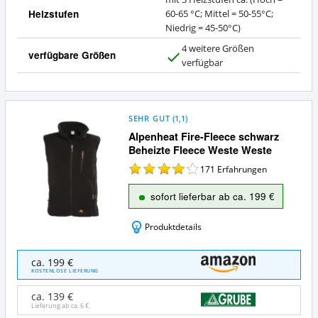
Heizstufen
60-65 °C; Mittel = 50-55°C;
Niedrig = 45-50°C)
4 weitere Größen
verfügbare Größen
J
verfügbar
a
SEHR GUT
(
1,1
)
Alpenheat Fire-Fleece schwarz
Beheizte Fleece Weste Weste
171
Erfahrungen
sofort lieferbar ab ca. 199 €
Produktdetails
Alpenheat
ca. 199 €
Fire-
KOSTENLOSE LIEFERUNG
Fleece
schwarz
ca. 139 €
Beheizte
Lieferung ab ca.
6 €