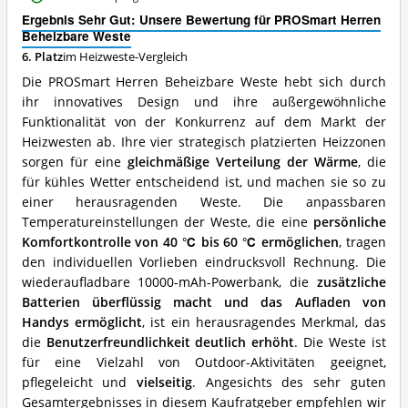
Vorteile:
Ergebnis Sehr Gut: Unsere Bewertung für PROSmart Herren
Was
Beheizbare Weste
spricht
für
6. Platz
im Heizweste-Vergleich
diese
Die PROSmart Herren Beheizbare Weste hebt sich durch
Heizweste?
ihr innovatives Design und ihre außergewöhnliche
Funktionalität von der Konkurrenz auf dem Markt der
Heizwesten ab. Ihre vier strategisch platzierten Heizzonen
sorgen für eine
gleichmäßige Verteilung der Wärme
, die
für kühles Wetter entscheidend ist, und machen sie so zu
einer herausragenden Weste. Die anpassbaren
Temperatureinstellungen der Weste, die eine
persönliche
Komfortkontrolle von 40 ℃ bis 60 ℃ ermöglichen
, tragen
den individuellen Vorlieben eindrucksvoll Rechnung. Die
wiederaufladbare 10000-mAh-Powerbank, die
zusätzliche
Batterien überflüssig macht und das Aufladen von
Handys ermöglicht
, ist ein herausragendes Merkmal, das
die
Benutzerfreundlichkeit deutlich erhöht
. Die Weste ist
für eine Vielzahl von Outdoor-Aktivitäten geeignet,
pflegeleicht und
vielseitig
. Angesichts des sehr guten
Gesamtergebnisses in diesem Kaufratgeber empfehlen wir