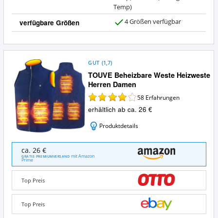
Temp)
4 Größen verfügbar
verfügbare Größen
J
a
GUT
(
1,7
)
TOUVE Beheizbare Weste Heizweste
Herren Damen
58
Erfahrungen
erhältlich ab ca. 26 €
Produktdetails
TOUVE
ca. 26 €
Beheizbare
mit Amazon
GRATIS PREMIUMVERSAND
Prime
Weste
Heizweste
Herren
Top Preis
Damen
Angebote:
Top Preis
Wo
ist