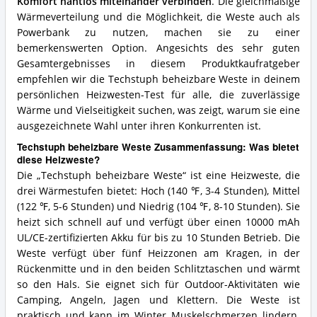
Komfort nahtlos miteinander verbinden
. Die gleichmäßige
Wärmeverteilung und die Möglichkeit, die Weste auch als
Powerbank zu nutzen, machen sie zu einer
bemerkenswerten Option. Angesichts des sehr guten
Gesamtergebnisses in diesem Produktkaufratgeber
empfehlen wir die Techstuph beheizbare Weste in deinem
persönlichen Heizwesten-Test für alle, die zuverlässige
Wärme und Vielseitigkeit suchen, was zeigt, warum sie eine
ausgezeichnete Wahl unter ihren Konkurrenten ist.
Techstuph beheizbare Weste Zusammenfassung: Was bietet
diese Heizweste?
Die „Techstuph beheizbare Weste“ ist eine Heizweste, die
drei Wärmestufen bietet: Hoch (140 ℉, 3-4 Stunden), Mittel
(122 ℉, 5-6 Stunden) und Niedrig (104 ℉, 8-10 Stunden). Sie
heizt sich schnell auf und verfügt über einen 10000 mAh
UL/CE-zertifizierten Akku für bis zu 10 Stunden Betrieb. Die
Weste verfügt über fünf Heizzonen am Kragen, in der
Rückenmitte und in den beiden Schlitztaschen und wärmt
so den Hals. Sie eignet sich für Outdoor-Aktivitäten wie
Camping, Angeln, Jagen und Klettern. Die Weste ist
praktisch und kann im Winter Muskelschmerzen lindern.