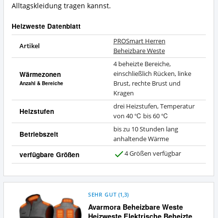
Alltagskleidung tragen kannst.
Heizweste Datenblatt
PROSmart Herren
Artikel
Beheizbare Weste
4 beheizte Bereiche,
Wärmezonen
einschließlich Rücken, linke
Brust, rechte Brust und
Anzahl & Bereiche
Kragen
drei Heizstufen, Temperatur
Heizstufen
von 40 ℃ bis 60 ℃
bis zu 10 Stunden lang
Betriebszeit
anhaltende Wärme
4 Größen verfügbar
verfügbare Größen
J
a
SEHR GUT
(
1,3
)
Avarmora Beheizbare Weste
Heizweste Elektrische Beheizte