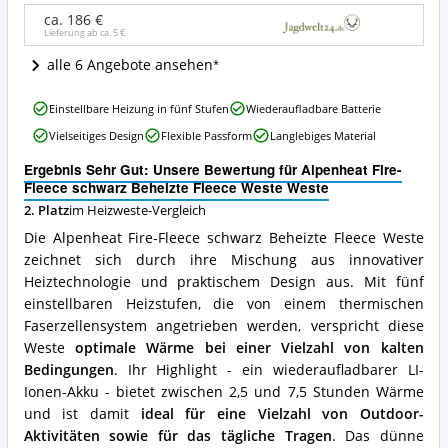
Fleece
Weste
ca. 186 €
Lieferung ab ca.
5 €
Weste
Angebote:
alle 6 Angebote ansehen
Wo
ist
Alpenheat
diese
Einstellbare Heizung in fünf Stufen
Wiederaufladbare Batterie
Fire-
Heizweste
Vielseitiges Design
Flexible Passform
Langlebiges Material
Fleece
erhältlich?
schwarz
Ergebnis Sehr Gut: Unsere Bewertung für Alpenheat Fire-
Beheizte
Fleece schwarz Beheizte Fleece Weste Weste
Fleece
2. Platz
im Heizweste-Vergleich
Weste
Weste
Die Alpenheat Fire-Fleece schwarz Beheizte Fleece Weste
Vorteile:
zeichnet sich durch ihre Mischung aus innovativer
Was
Heiztechnologie und praktischem Design aus. Mit fünf
spricht
für
einstellbaren Heizstufen, die von einem thermischen
diese
Faserzellensystem angetrieben werden, verspricht diese
Heizweste?
Weste
optimale Wärme bei einer Vielzahl von kalten
Bedingungen
. Ihr Highlight - ein wiederaufladbarer LI-
Ionen-Akku - bietet zwischen 2,5 und 7,5 Stunden Wärme
und ist damit
ideal für eine Vielzahl von Outdoor-
Aktivitäten sowie für das tägliche Tragen
. Das dünne