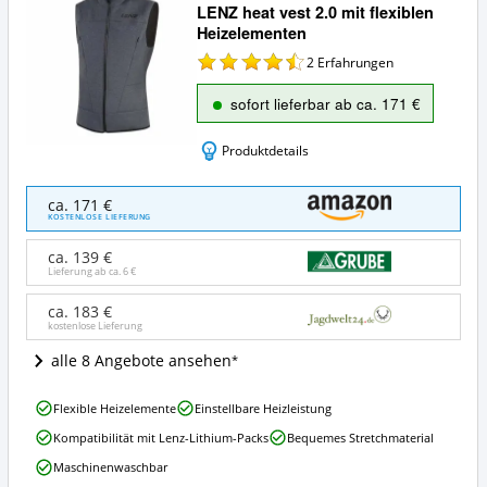
LENZ heat vest 2.0 mit flexiblen
Heizelementen
2
Erfahrungen
sofort lieferbar ab ca. 171 €
Produktdetails
LENZ
ca. 171 €
heat
KOSTENLOSE LIEFERUNG
vest
2.0
ca. 139 €
mit
Lieferung ab ca.
6 €
flexiblen
Heizelementen
ca. 183 €
kostenlose Lieferung
Angebote:
Wo
alle 8 Angebote ansehen
ist
diese
LENZ
Heizweste
Flexible Heizelemente
Einstellbare Heizleistung
heat
erhältlich?
Kompatibilität mit Lenz-Lithium-Packs
Bequemes Stretchmaterial
vest
2.0
Maschinenwaschbar
mit