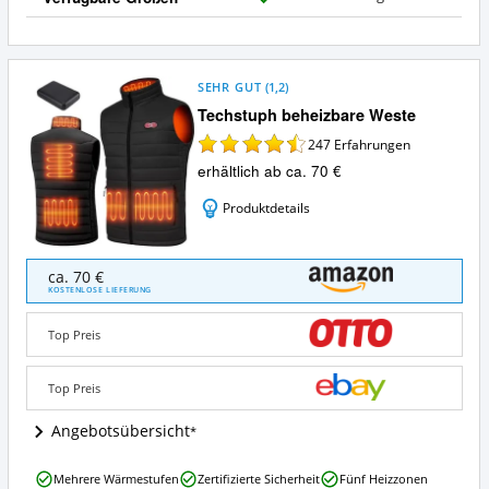
J
a
SEHR GUT
(
1,2
)
Techstuph beheizbare Weste
247
Erfahrungen
erhältlich ab ca. 70 €
Produktdetails
Techstuph
ca. 70 €
beheizbare
KOSTENLOSE LIEFERUNG
Weste
Angebote:
Top Preis
Wo
ist
diese
Top Preis
Heizweste
erhältlich?
Angebotsübersicht
Techstuph
Mehrere Wärmestufen
Zertifizierte Sicherheit
Fünf Heizzonen