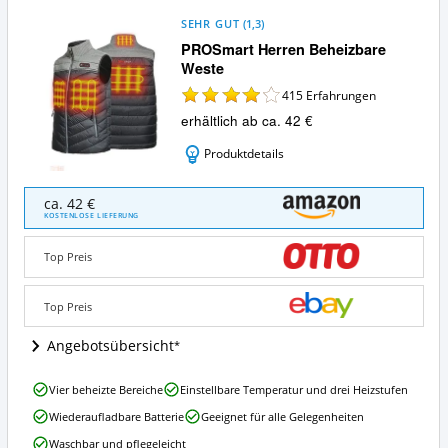
SEHR GUT
(
1,3
)
PROSmart Herren Beheizbare
Weste
415
Erfahrungen
erhältlich ab ca. 42 €
Produktdetails
PROSmart
ca. 42 €
Herren
KOSTENLOSE LIEFERUNG
Beheizbare
Weste
Top Preis
Angebote:
Wo
ist
Top Preis
diese
Heizweste
Angebotsübersicht
erhältlich?
PROSmart
Vier beheizte Bereiche
Einstellbare Temperatur und drei Heizstufen
Herren
Wiederaufladbare Batterie
Geeignet für alle Gelegenheiten
Beheizbare
Weste
Waschbar und pflegeleicht