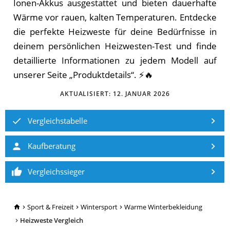
Ionen-Akkus ausgestattet und bieten dauerhafte
Wärme vor rauen, kalten Temperaturen. Entdecke
die perfekte Heizweste für deine Bedürfnisse in
deinem persönlichen Heizwesten-Test und finde
detaillierte Informationen zu jedem Modell auf
unserer Seite „Produktdetails“. ⚡️🔥
AKTUALISIERT:
12. JANUAR 2026
Vergleichstabelle
Kaufberatung
Vergleichssieger
TopRatgeber24.de
Sport & Freizeit
Wintersport
Warme Winterbekleidung
Heizweste Vergleich