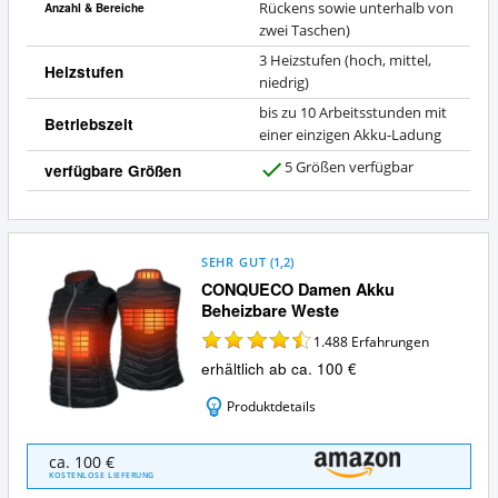
Rückens sowie unterhalb von
Anzahl & Bereiche
zwei Taschen)
3 Heizstufen (hoch, mittel,
Heizstufen
niedrig)
bis zu 10 Arbeitsstunden mit
Betriebszeit
einer einzigen Akku-Ladung
5 Größen verfügbar
verfügbare Größen
J
a
SEHR GUT
(
1,2
)
CONQUECO Damen Akku
Beheizbare Weste
1.488
Erfahrungen
erhältlich ab ca. 100 €
Produktdetails
CONQUECO
ca. 100 €
Damen
KOSTENLOSE LIEFERUNG
Akku