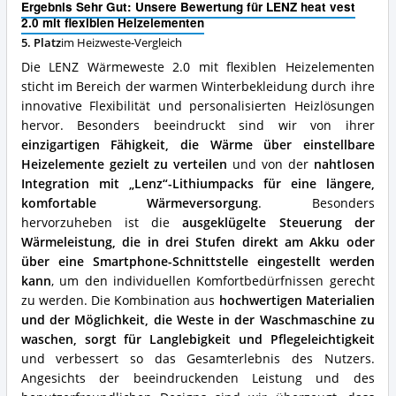
Ergebnis Sehr Gut: Unsere Bewertung für LENZ heat vest
flexiblen
2.0 mit flexiblen Heizelementen
Heizelementen
Vorteile:
5. Platz
im Heizweste-Vergleich
Was
Die LENZ Wärmeweste 2.0 mit flexiblen Heizelementen
spricht
sticht im Bereich der warmen Winterbekleidung durch ihre
für
innovative Flexibilität und personalisierten Heizlösungen
diese
Heizweste?
hervor. Besonders beeindruckt sind wir von ihrer
einzigartigen Fähigkeit, die Wärme über einstellbare
Heizelemente gezielt zu verteilen
und von der
nahtlosen
Integration mit „Lenz“-Lithiumpacks für eine längere,
komfortable Wärmeversorgung
. Besonders
hervorzuheben ist die
ausgeklügelte Steuerung der
Wärmeleistung, die in drei Stufen direkt am Akku oder
über eine Smartphone-Schnittstelle eingestellt werden
kann
, um den individuellen Komfortbedürfnissen gerecht
zu werden. Die Kombination aus
hochwertigen Materialien
und der Möglichkeit, die Weste in der Waschmaschine zu
waschen, sorgt für Langlebigkeit und Pflegeleichtigkeit
und verbessert so das Gesamterlebnis des Nutzers.
Angesichts der beeindruckenden Leistung und des