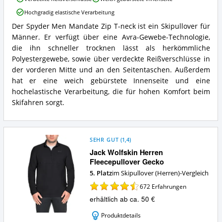
Mandate
Zip
Hochgradig elastische Verarbeitung
T-
Der Spyder Men Mandate Zip T-neck ist ein Skipullover für
neck
Spyder
Vorteile:
Männer. Er verfügt über eine Avra-Gewebe-Technologie,
Herren
Was
Mandate
die ihn schneller trocknen lässt als herkömmliche
spricht
Zip
Polyestergewebe, sowie über verdeckte Reißverschlüsse in
für
T-
der vorderen Mitte und an den Seitentaschen. Außerdem
diesen
neck
hat er eine weich gebürstete Innenseite und eine
Skipullover
Zusammenfassung:
(Herren)?
hochelastische Verarbeitung, die für hohen Komfort beim
Was
bietet
Skifahren sorgt.
dieser
Skipullover
(Herren)?
SEHR GUT
(
1,4
)
Jack Wolfskin Herren
Fleecepullover Gecko
5. Platz
im Skipullover (Herren)-Vergleich
672
Erfahrungen
erhältlich ab ca. 50 €
Produktdetails