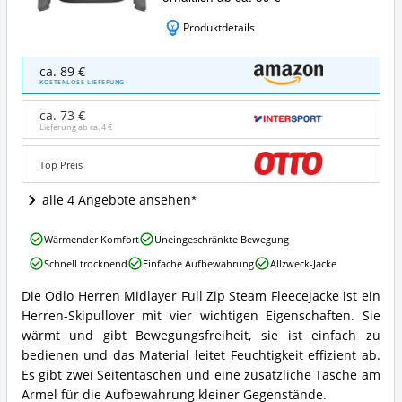
Produktdetails
Odlo
ca. 89 €
Herren
KOSTENLOSE LIEFERUNG
Midlayer
Full
ca. 73 €
Zip
Lieferung ab ca.
4 €
Steam
Fleecejacke
Top Preis
Angebote:
Wo
alle 4 Angebote ansehen
ist
dieser
Odlo
Skipullover
Wärmender Komfort
Uneingeschränkte Bewegung
Herren
(Herren)
Schnell trocknend
Einfache Aufbewahrung
Allzweck-Jacke
Midlayer
erhältlich?
Full
Die Odlo Herren Midlayer Full Zip Steam Fleecejacke ist ein
Zip
Odlo
Herren-Skipullover mit vier wichtigen Eigenschaften. Sie
Steam
Herren
Fleecejacke
Midlayer
wärmt und gibt Bewegungsfreiheit, sie ist einfach zu
Vorteile:
Full
bedienen und das Material leitet Feuchtigkeit effizient ab.
Was
Zip
Es gibt zwei Seitentaschen und eine zusätzliche Tasche am
spricht
Steam
Ärmel für die Aufbewahrung kleiner Gegenstände.
für
Fleecejacke