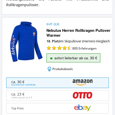
Skipullover
Rollkragenpullover.
(Herren)?
GUT
(
2,0
)
Nebulus Herren Rollkragen Pullover
Warmer
18. Platz
im Skipullover (Herren)-Vergleich
800
Erfahrungen
sofort lieferbar ab ca. 30 €
Produktdetails
Nebulus
ca. 30 €
Herren
KOSTENLOSE LIEFERUNG
Rollkragen
Pullover
ca. 23 €
Warmer
Lieferung ab ca.
6 €
Angebote:
Wo
Top Preis
ist