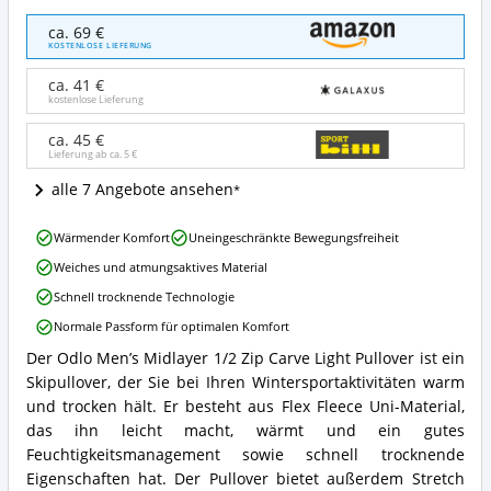
Odlo
ca. 69 €
Herren
KOSTENLOSE LIEFERUNG
Midlayer
1/2
ca. 41 €
Zip
kostenlose Lieferung
Carve
Light
ca. 45 €
Lieferung ab ca.
5 €
Pullover
Angebote:
alle 7 Angebote ansehen
Wo
ist
Odlo
dieser
Wärmender Komfort
Uneingeschränkte Bewegungsfreiheit
Herren
Skipullover
Weiches und atmungsaktives Material
Midlayer
(Herren)
1/2
erhältlich?
Schnell trocknende Technologie
Zip
Normale Passform für optimalen Komfort
Carve
Light
Der Odlo Men’s Midlayer 1/2 Zip Carve Light Pullover ist ein
Odlo
Pullover
Skipullover, der Sie bei Ihren Wintersportaktivitäten warm
Herren
Vorteile:
Midlayer
und trocken hält. Er besteht aus Flex Fleece Uni-Material,
Was
1/2
spricht
das ihn leicht macht, wärmt und ein gutes
Zip
für
Feuchtigkeitsmanagement sowie schnell trocknende
Carve
diesen
Eigenschaften hat. Der Pullover bietet außerdem Stretch
Light
Skipullover