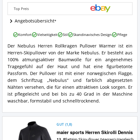
Angebote:
Wo
Top Preis
ist
dieser
Angebotsübersicht
Skipullover
(Herren)
Nebulus
erhältlich?
Komfort
Vielseitigkeit
Stil
Skandinavisches Design
Pflege
Herren
Rollkragen
Der Nebulus Herren Rollkragen Pullover Warmer ist ein
Nebulus
Pullover
Herren-Skipullover von der Marke Nebulus. Er besteht aus
Herren
Warmer
Rollkragen
100% atmungsaktiver Baumwolle für ein angenehmes
Vorteile:
Pullover
Tragegefühl auf der Haut und hat eine figurbetonte
Was
Warmer
spricht
Passform. Der Pullover ist mit einer norwegischen Flagge,
Zusammenfassung:
für
dem Schriftzug „Nebulus“ und farblich abgesetzten
Was
diesen
Nähten versehen, die für einen attraktiven Look sorgen. Er
bietet
Skipullover
dieser
ist pflegeleicht und bei bis zu 40 Grad in der Maschine
(Herren)?
Skipullover
waschbar, formstabil und schnelltrocknend.
(Herren)?
GUT
(
1,8
)
maier sports Herren Skirolli Dennis
13. Platz
im Skipullover (Herren)-Vergleich