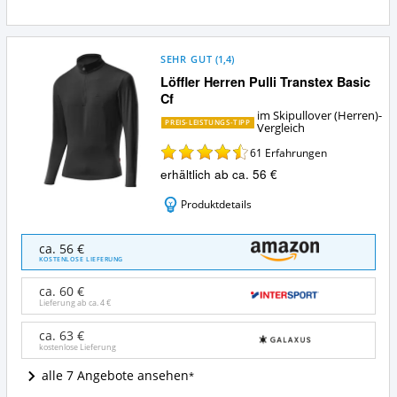
diesen
Zusammenfassung:
Skipullover
Was
(Herren)?
bietet
dieser
SEHR GUT
(
1,4
)
Skipullover
Löffler Herren Pulli Transtex Basic
(Herren)?
Cf
im Skipullover (Herren)-
PREIS-LEISTUNGS-TIPP
Vergleich
61
Erfahrungen
erhältlich ab ca. 56 €
Produktdetails
Löffler
ca. 56 €
Herren
KOSTENLOSE LIEFERUNG
Pulli
Transtex
ca. 60 €
Basic
Lieferung ab ca.
4 €
Cf
Angebote:
ca. 63 €
kostenlose Lieferung
Wo
ist
alle 7 Angebote ansehen
dieser