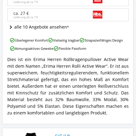
Wear
Lieferung ab ca.
7 €
Angebote:
Wo
ca. 27 €
Lieferung ab ca.
7 €
ist
dieser
alle 10 Angebote ansehen
Skipullover
(Herren)
Erima
erhältlich?
Überlegener Komfort
Vielseitig tragbar
Strapazierfähiges Design
Herren
Atmungsaktives Gewebe
Flexible Passform
Rolli
Active
Dies ist ein Erima Herren Rollkragenpullover Active Wear
Wear
Erima
mit dem Namen „Erima Herren Rolli Active Wear“. Er ist aus
Vorteile:
Herren
Was
Rolli
superweichem, feuchtigkeitsregulierendem, funktionellem
spricht
Active
Stretchmaterial gefertigt, das ein hohes Maß an Komfort
für
Wear
bietet. Außerdem hat er einen unterlegten Reißverschluss
diesen
Zusammenfassung:
mit Kinnschutz für zusätzlichen Komfort und Schutz. Das
Skipullover
Was
(Herren)?
Material besteht aus 32% Baumwolle, 33% Modal, 30%
bietet
dieser
Polyamid und 5% Elastan. Diese Eigenschaften machen es
Skipullover
zu einem komfortablen und langlebigen Produkt.
(Herren)?
GUT
(
1,9
)