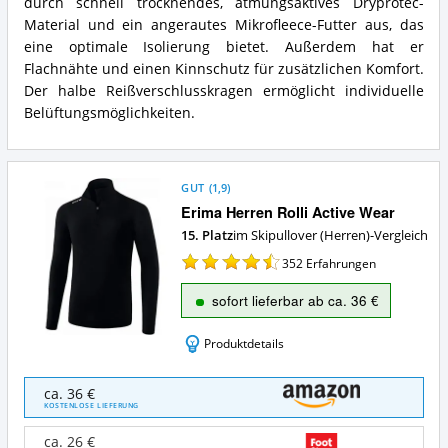
Herren
durch schnell trocknendes, atmungsaktives Dryprotec-
spricht
Skirolli
Material und ein angerautes Mikrofleece-Futter aus, das
für
Dennis
eine optimale Isolierung bietet. Außerdem hat er
diesen
Zusammenfassung:
Flachnähte und einen Kinnschutz für zusätzlichen Komfort.
Skipullover
Was
(Herren)?
Der halbe Reißverschlusskragen ermöglicht individuelle
bietet
dieser
Belüftungsmöglichkeiten.
Skipullover
(Herren)?
GUT
(
1,9
)
Erima Herren Rolli Active Wear
15. Platz
im Skipullover (Herren)-Vergleich
352
Erfahrungen
sofort lieferbar ab ca. 36 €
Produktdetails
Erima
ca. 36 €
Herren
KOSTENLOSE LIEFERUNG
Rolli
Active
ca. 26 €