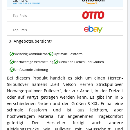
ca. 40 €
Nelson
KOSTENLOSE LIEFERUNG
Herren
Strickpullover
Top Preis
Norwegerpullover
Pullover
Angebote:
Top Preis
Wo
ist
Angebotsübersicht
dieser
Skipullover
Leif
Vielseitig kombinierbar
Optimale Passform
(Herren)
Nelson
erhältlich?
Hochwertige Verarbeitung
Vielfalt an Farben und Größen
Herren
Strickpullover
Umfassende Lieferung
Norwegerpullover
Bei diesem Produkt handelt es sich um einen Herren-
Pullover
Leif
Vorteile:
Skipullover namens „Leif Nelson Herren Strickpullover
Nelson
Was
Herren
Norwegerpullover Pullover“, der zur Arbeit, in der Freizeit
spricht
Strickpullover
oder auf Partys getragen werden kann. Es gibt ihn in 5
für
Norwegerpullover
verschiedenen Farben und den Größen S-XXL. Er hat eine
diesen
Pullover
schmale Passform und ist aus leichtem, aber
Skipullover
Zusammenfassung:
(Herren)?
hochwertigem Material für angenehmen Tragekomfort
Was
bietet
gefertigt. Der Hersteller fertigt auch andere
dieser
Kleidungsstücke wie Pullover mit V-Ausschnitt und