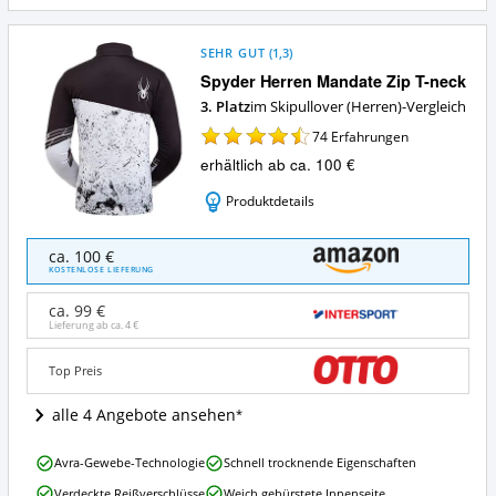
diesen
Zusammenfassung:
Skipullover
Was
(Herren)?
bietet
SEHR GUT
(
1,3
)
dieser
Spyder Herren Mandate Zip T-neck
Skipullover
3. Platz
im Skipullover (Herren)-Vergleich
(Herren)?
74
Erfahrungen
erhältlich ab ca. 100 €
Produktdetails
Spyder
ca. 100 €
Herren
KOSTENLOSE LIEFERUNG
Mandate
Zip
ca. 99 €
T-
Lieferung ab ca.
4 €
neck
Angebote:
Top Preis
Wo
ist
alle 4 Angebote ansehen
dieser
Skipullover
Spyder
(Herren)
Avra-Gewebe-Technologie
Schnell trocknende Eigenschaften
Herren
erhältlich?
Verdeckte Reißverschlüsse
Weich gebürstete Innenseite