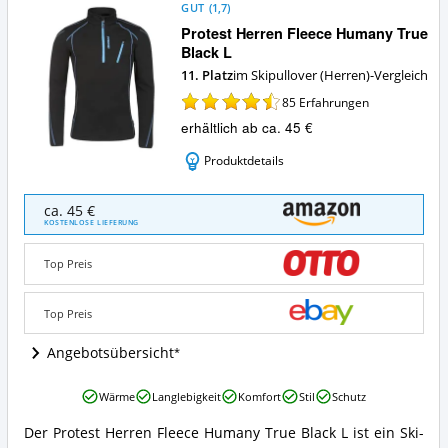
(Herren)?
GUT
(
1,7
)
Protest Herren Fleece Humany True
Black L
11. Platz
im Skipullover (Herren)-Vergleich
85
Erfahrungen
erhältlich ab ca. 45 €
Produktdetails
Protest
ca. 45 €
Herren
KOSTENLOSE LIEFERUNG
Fleece
Humany
Top Preis
True
Black
L
Top Preis
Angebote:
Wo
Angebotsübersicht
ist
dieser
Protest
Wärme
Langlebigkeit
Komfort
Stil
Schutz
Skipullover
Herren
(Herren)
Fleece
Der Protest Herren Fleece Humany True Black L ist ein Ski-
erhältlich?
Protest
Humany