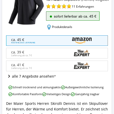
11
Erfahrungen
sofort lieferbar ab ca. 45 €
Produktdetails
maier
ca. 45 €
sports
KOSTENLOSE LIEFERUNG
Herren
Skirolli
ca. 39 €
Dennis
Lieferung ab ca.
7 €
Angebote:
Wo
ca. 41 €
Lieferung ab ca.
7 €
ist
dieser
alle 7 Angebote ansehen
Skipullover
(Herren)
maier
erhältlich?
Schnell trocknend und atmungsaktiv
Außergewöhnliche Isolierung
sports
Komfortable Passform
Vielseitiges Design
Ganzjährig tragbar
Herren
Skirolli
Der Maier Sports Herren Skirolli Dennis ist ein Skipullover
Dennis
maier
für Herren, der Wärme und Komfort bietet. Er zeichnet sich
Vorteile:
sports
Was