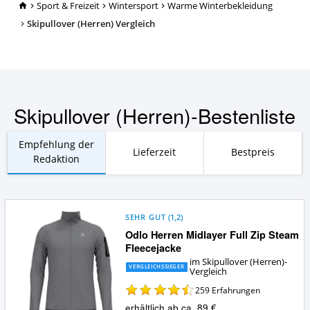
TopRatgeber24.de
Sport & Freizeit
Wintersport
Warme Winterbekleidung
Skipullover (Herren) Vergleich
Skipullover (Herren)-Bestenliste
Empfehlung der
Lieferzeit
Bestpreis
Redaktion
SEHR GUT
(
1,2
)
Odlo Herren Midlayer Full Zip Steam
Fleecejacke
im Skipullover (Herren)-
VERGLEICHSSIEGER
Vergleich
259
Erfahrungen
erhältlich ab ca. 89 €