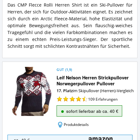
Herren
Das CMP Flecce Rolli Herren Shirt ist ein Ski-Pullover für
Shirt
CMP
Herren, der sich für Outdoor-Aktivitäten eignet. Es zeichnet
Vorteile:
Flecce
Was
Rolli
sich durch ein Arctic Fleece-Material, hohe Elastizität und
spricht
Herren
optimale Bewegungsfreiheit aus. Sein flauschig-weiches
für
Shirt
Tragegefühl und die vielen Farbkombinationen machen es
diesen
Zusammenfassung:
zu einem echten Preis-Leistungs-Sieger. Der sportliche
Skipullover
Was
(Herren)?
Schnitt sorgt mit schlichten Kontrastnähten für Sicherheit.
bietet
dieser
Skipullover
(Herren)?
GUT
(
1,9
)
Leif Nelson Herren Strickpullover
Norwegerpullover Pullover
17. Platz
im Skipullover (Herren)-Vergleich
109
Erfahrungen
sofort lieferbar ab ca. 40 €
Produktdetails
Leif