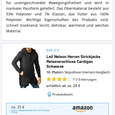
für uneingeschränkte Bewegungsfreiheit und wird in
Pullover
(Herren)?
Zusammenfassung:
normaler Passform geliefert. Das Obermaterial besteht aus
Was
93% Polyester und 7% Elastan, das Futter aus 100%
bietet
Polyester. Wichtige Eigenschaften des Produkts sind:
dieser
schnell trocknend, leicht, dehnbar, wärmend und weiches
Skipullover
(Herren)?
Material.
GUT
(
1,7
)
Leif Nelson Herren Strickjacke
Reissverschluss Cardigan
Schwarze
10. Platz
im Skipullover (Herren)-Vergleich
113
Erfahrungen
erhältlich ab ca. 25 €
Produktdetails
Leif
ca. 25 €
Nelson
mit Amazon
GRATIS PREMIUMVERSAND
Prime
Herren