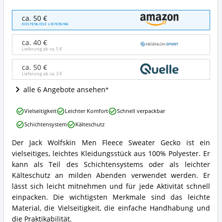
Jack
ca. 50 €
Wolfskin
KOSTENLOSE LIEFERUNG
Herren
Fleecepullover
ca. 40 €
Gecko
Lieferung ab ca.
5 €
Angebote:
Wo
ca. 50 €
Lieferung ab ca.
3 €
ist
dieser
alle 6 Angebote ansehen
Skipullover
(Herren)
Jack
erhältlich?
Vielseitigkeit
Leichter Komfort
Schnell verpackbar
Wolfskin
Schichtensystem
Kälteschutz
Herren
Fleecepullover
Der Jack Wolfskin Men Fleece Sweater Gecko ist ein
Gecko
Jack
vielseitiges, leichtes Kleidungsstück aus 100% Polyester. Er
Vorteile:
Wolfskin
Was
Herren
kann als Teil des Schichtensystems oder als leichter
spricht
Fleecepullover
Kälteschutz an milden Abenden verwendet werden. Er
für
Gecko
lässt sich leicht mitnehmen und für jede Aktivität schnell
diesen
Zusammenfassung:
einpacken. Die wichtigsten Merkmale sind das leichte
Skipullover
Was
(Herren)?
Material, die Vielseitigkeit, die einfache Handhabung und
bietet
dieser
die Praktikabilität.