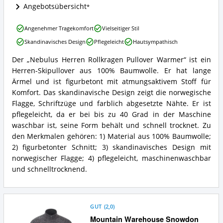
dieser
Angebotsübersicht
Skipullover
(Herren)
Nebulus
erhältlich?
Angenehmer Tragekomfort
Vielseitiger Stil
Herren
Skandinavisches Design
Pflegeleicht
Hautsympathisch
Rollkragen
Pullover
Der „Nebulus Herren Rollkragen Pullover Warmer“ ist ein
Warmer
Nebulus
Herren-Skipullover aus 100% Baumwolle. Er hat lange
Vorteile:
Herren
Was
Rollkragen
Ärmel und ist figurbetont mit atmungsaktivem Stoff für
spricht
Pullover
Komfort. Das skandinavische Design zeigt die norwegische
für
Warmer
Flagge, Schriftzüge und farblich abgesetzte Nähte. Er ist
diesen
Zusammenfassung:
pflegeleicht, da er bei bis zu 40 Grad in der Maschine
Skipullover
Was
(Herren)?
waschbar ist, seine Form behält und schnell trocknet. Zu
bietet
dieser
den Merkmalen gehören: 1) Material aus 100% Baumwolle;
Skipullover
2) figurbetonter Schnitt; 3) skandinavisches Design mit
(Herren)?
norwegischer Flagge; 4) pflegeleicht, maschinenwaschbar
und schnelltrocknend.
GUT
(
2,0
)
Mountain Warehouse Snowdon