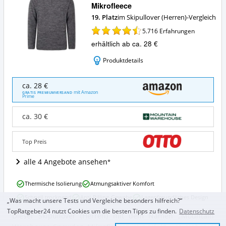
Mikrofleece
19. Platz
im Skipullover (Herren)-Vergleich
5.716
Erfahrungen
erhältlich ab ca. 28 €
Produktdetails
Mountain
ca. 28 €
Warehouse
mit Amazon
GRATIS PREMIUMVERSAND
Prime
Snowdon
Mikrofleece
ca. 30 €
Angebote:
Wo
ist
Top Preis
dieser
Skipullover
alle 4 Angebote ansehen
(Herren)
erhältlich?
Mountain
Thermische Isolierung
Atmungsaktiver Komfort
Warehouse
Schnell trocknend
Anti-Pilling-Gewebe
Lagenfreundliches Design
Snowdon
„Was macht unsere Tests und Vergleiche besonders hilfreich?“
Mikrofleece
TopRatgeber24 nutzt Cookies um die besten Tipps zu finden.
Datenschutz
Dieser Skipullover (Herren) mit dem Namen „Mountain
Vorteile:
Mountain