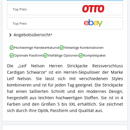
Strickjacke
Reissverschluss
Top Preis
Cardigan
Schwarze
Top Preis
Angebote:
Wo
Angebotsübersicht
ist
dieser
Skipullover
Leif
Hochwertige Handwerkskunst
Vielseitige Kombinationen
(Herren)
Nelson
Optimale Passform
Vielfältige Optionen
Komplettpaket
erhältlich?
Herren
Strickjacke
Die „Leif Nelson Herren Strickjacke Reissverschluss
Reissverschluss
Leif
Cardigan Schwarze“ ist ein Herren-Skipullover der Marke
Cardigan
Nelson
Schwarze
Herren
Leif Nelson. Sie lässt sich mit verschiedenen Styles
Vorteile:
Strickjacke
kombinieren und ist für jeden Tag geeignet. Die Strickjacke
Was
Reissverschluss
hat einen taillierten Schnitt und ein modernes Design,
spricht
Cardigan
hergestellt aus leichten hochwertigen Stoffen. Sie ist in 4
für
Schwarze
diesen
Farben und den Größen S bis XXL erhältlich. Sie zeichnet
Zusammenfassung:
Skipullover
Was
sich durch ihre Optik, Passform und Qualität aus.
(Herren)?
bietet
dieser
Skipullover