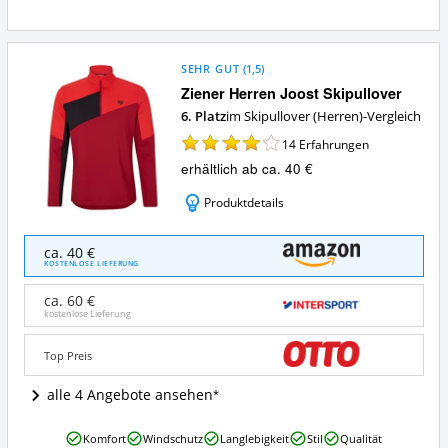
Skipullover
(Herren)?
SEHR GUT
(
1,5
)
Ziener Herren Joost Skipullover
6. Platz
im Skipullover (Herren)-Vergleich
14
Erfahrungen
erhältlich ab ca. 40 €
Produktdetails
Ziener
ca. 40 €
Herren
KOSTENLOSE LIEFERUNG
Joost
Skipullover
ca. 60 €
Angebote:
kostenlose Lieferung
Wo
ist
Top Preis
dieser
Skipullover
alle 4 Angebote ansehen
(Herren)
erhältlich?
Ziener
Komfort
Windschutz
Langlebigkeit
Stil
Qualität