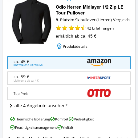
Odlo Herren Midlayer 1/2 Zip LE
Tour Pullover
8. Platz
im Skipullover (Herren)-Vergleich
42
Erfahrungen
erhältlich ab ca. 45 €
Produktdetails
Odlo
ca. 45 €
Herren
KOSTENLOSE LIEFERUNG
Midlayer
1/2
ca. 59 €
Zip
Lieferung ab ca.
4 €
LE
Tour
Top Preis
Pullover
Angebote:
alle 4 Angebote ansehen
Wo
ist
Odlo
dieser
Thermische Isolierung
Komfort
Vielseitigkeit
Herren
Skipullover
Feuchtigkeitsmanagement
Vielfalt
Midlayer
(Herren)
1/2
erhältlich?