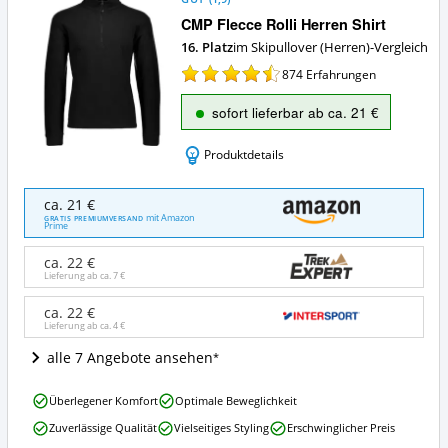
CMP Flecce Rolli Herren Shirt
16. Platz
im Skipullover (Herren)-Vergleich
874
Erfahrungen
sofort lieferbar ab ca. 21 €
Produktdetails
CMP
ca. 21 €
Flecce
mit Amazon
GRATIS PREMIUMVERSAND
Prime
Rolli
Herren
ca. 22 €
Shirt
Lieferung ab ca.
7 €
Angebote:
Wo
ca. 22 €
ist
Lieferung ab ca.
4 €
dieser
Skipullover
alle 7 Angebote ansehen
(Herren)
erhältlich?
CMP
Überlegener Komfort
Optimale Beweglichkeit
Flecce
Zuverlässige Qualität
Vielseitiges Styling
Erschwinglicher Preis
Rolli