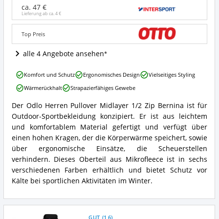
Midlayer
ca. 47 €
1/2
Lieferung ab ca.
4 €
Zip
Bernina
Top Preis
Angebote:
Wo
alle 4 Angebote ansehen
ist
dieser
Odlo
Skipullover
Komfort und Schutz
Ergonomisches Design
Vielseitiges Styling
Herren
(Herren)
Wärmerückhalt
Strapazierfähiges Gewebe
Pullover
erhältlich?
Midlayer
Der Odlo Herren Pullover Midlayer 1/2 Zip Bernina ist für
1/2
Odlo
Outdoor-Sportbekleidung konzipiert. Er ist aus leichtem
Zip
Herren
Bernina
Pullover
und komfortablem Material gefertigt und verfügt über
Vorteile:
Midlayer
einen hohen Kragen, der die Körperwärme speichert, sowie
Was
1/2
über ergonomische Einsätze, die Scheuerstellen
spricht
Zip
verhindern. Dieses Oberteil aus Mikrofleece ist in sechs
für
Bernina
diesen
verschiedenen Farben erhältlich und bietet Schutz vor
Zusammenfassung:
Skipullover
Was
Kälte bei sportlichen Aktivitäten im Winter.
(Herren)?
bietet
dieser
Skipullover
(Herren)?
GUT
(
1,6
)