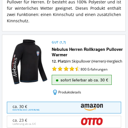
Pullover für Herren. Er besteht aus 100% Polyester und ist
Herren
True
Fleece
für winterliches Wetter geeignet. Dieses Produkt enthält
Black
Humany
zwei Funktionen: einen Kinnschutz und einen zusätzlichen
L
True
Vorteile:
Kinnschutz.
Black
Was
L
spricht
Zusammenfassung:
für
Was
diesen
GUT
(
1,7
)
bietet
Skipullover
dieser
Nebulus Herren Rollkragen Pullover
(Herren)?
Skipullover
Warmer
(Herren)?
12. Platz
im Skipullover (Herren)-Vergleich
800
Erfahrungen
sofort lieferbar ab ca. 30 €
Produktdetails
Nebulus
ca. 30 €
Herren
KOSTENLOSE LIEFERUNG
Rollkragen
Pullover
ca. 23 €
Warmer
Lieferung ab ca.
6 €