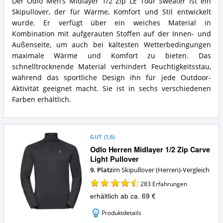
Der Odlo Men’s Midlayer 1/2 Zip LE Tour Sweater ist ein
Zip
Odlo
Skipullover, der für Wärme, Komfort und Stil entwickelt
LE
Herren
Tour
Midlayer
wurde. Er verfügt über ein weiches Material in
Pullover
1/2
Kombination mit aufgerauten Stoffen auf der Innen- und
Vorteile:
Zip
Außenseite, um auch bei kältesten Wetterbedingungen
Was
LE
maximale Wärme und Komfort zu bieten. Das
spricht
Tour
für
schnelltrocknende Material verhindert Feuchtigkeitsstau,
Pullover
diesen
Zusammenfassung:
während das sportliche Design ihn für jede Outdoor-
Skipullover
Was
Aktivität geeignet macht. Sie ist in sechs verschiedenen
(Herren)?
bietet
Farben erhältlich.
dieser
Skipullover
(Herren)?
GUT
(
1,6
)
Odlo Herren Midlayer 1/2 Zip Carve
Light Pullover
9. Platz
im Skipullover (Herren)-Vergleich
283
Erfahrungen
erhältlich ab ca. 69 €
Produktdetails