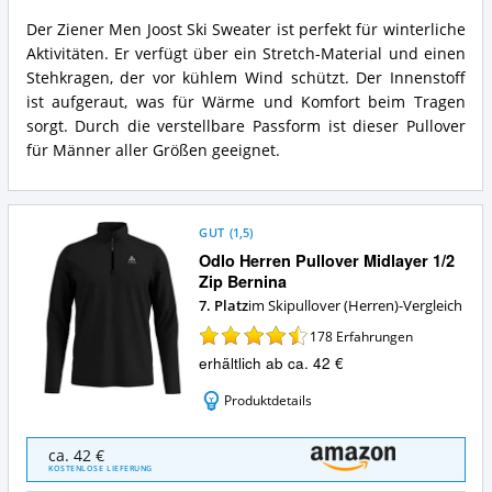
Herren
Joost
Der Ziener Men Joost Ski Sweater ist perfekt für winterliche
Ziener
Skipullover
Aktivitäten. Er verfügt über ein Stretch-Material und einen
Herren
Vorteile:
Joost
Stehkragen, der vor kühlem Wind schützt. Der Innenstoff
Was
Skipullover
ist aufgeraut, was für Wärme und Komfort beim Tragen
spricht
Zusammenfassung:
für
sorgt. Durch die verstellbare Passform ist dieser Pullover
Was
diesen
für Männer aller Größen geeignet.
bietet
Skipullover
dieser
(Herren)?
Skipullover
(Herren)?
GUT
(
1,5
)
Odlo Herren Pullover Midlayer 1/2
Zip Bernina
7. Platz
im Skipullover (Herren)-Vergleich
178
Erfahrungen
erhältlich ab ca. 42 €
Produktdetails
Odlo
ca. 42 €
Herren
KOSTENLOSE LIEFERUNG
Pullover