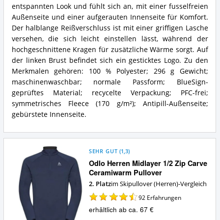
spricht
Fleece
entspannten Look und fühlt sich an, mit einer fusselfreien
für
Jacke
Außenseite und einer aufgerauten Innenseite für Komfort.
diesen
Zusammenfassung:
Der halblange Reißverschluss ist mit einer griffigen Lasche
Skipullover
Was
(Herren)?
versehen, die sich leicht einstellen lässt, während der
bietet
dieser
hochgeschnittene Kragen für zusätzliche Wärme sorgt. Auf
Skipullover
der linken Brust befindet sich ein gesticktes Logo. Zu den
(Herren)?
Merkmalen gehören: 100 % Polyester; 296 g Gewicht;
maschinenwaschbar; normale Passform; BlueSign-
geprüftes Material; recycelte Verpackung; PFC-frei;
symmetrisches Fleece (170 g/m²); Antipill-Außenseite;
gebürstete Innenseite.
SEHR GUT
(
1,3
)
Odlo Herren Midlayer 1/2 Zip Carve
Ceramiwarm Pullover
2. Platz
im Skipullover (Herren)-Vergleich
92
Erfahrungen
erhältlich ab ca. 67 €