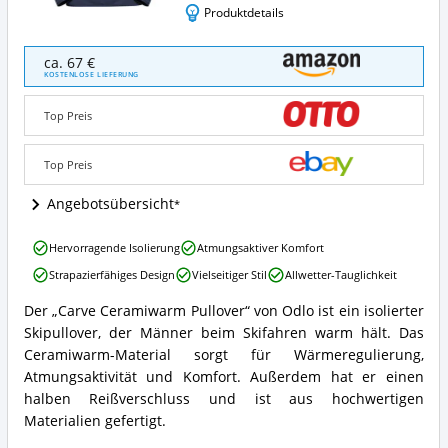
Produktdetails
Odlo
ca. 67 €
Herren
KOSTENLOSE LIEFERUNG
Midlayer
1/2
Top Preis
Zip
Carve
Ceramiwarm
Top Preis
Pullover
Angebote:
Angebotsübersicht
Wo
ist
Odlo
Hervorragende Isolierung
Atmungsaktiver Komfort
dieser
Herren
Skipullover
Strapazierfähiges Design
Vielseitiger Stil
Allwetter-Tauglichkeit
Midlayer
(Herren)
1/2
erhältlich?
Der „Carve Ceramiwarm Pullover“ von Odlo ist ein isolierter
Zip
Odlo
Skipullover, der Männer beim Skifahren warm hält. Das
Carve
Herren
Ceramiwarm
Midlayer
Ceramiwarm-Material sorgt für Wärmeregulierung,
Pullover
1/2
Atmungsaktivität und Komfort. Außerdem hat er einen
Vorteile:
Zip
halben Reißverschluss und ist aus hochwertigen
Was
Carve
Materialien gefertigt.
spricht
Ceramiwarm
für
Pullover