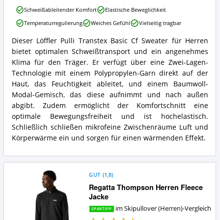
Skipullover
Löffler
(Herren)
Schweißableitender Komfort
Elastische Beweglichkeit
Herren
erhältlich?
Temperaturregulierung
Weiches Gefühl
Vielseitig tragbar
Pulli
Transtex
Dieser Löffler Pulli Transtex Basic Cf Sweater für Herren
Basic
Löffler
bietet optimalen Schweißtransport und ein angenehmes
Cf
Herren
Vorteile:
Pulli
Klima für den Träger. Er verfügt über eine Zwei-Lagen-
Was
Transtex
Technologie mit einem Polypropylen-Garn direkt auf der
spricht
Basic
Haut, das Feuchtigkeit ableitet, und einem Baumwoll-
für
Cf
Modal-Gemisch, das diese aufnimmt und nach außen
diesen
Zusammenfassung:
Skipullover
abgibt. Zudem ermöglicht der Komfortschnitt eine
Was
(Herren)?
bietet
optimale Bewegungsfreiheit und ist hochelastisch.
dieser
Schließlich schließen mikrofeine Zwischenräume Luft und
Skipullover
Körperwärme ein und sorgen für einen wärmenden Effekt.
(Herren)?
GUT
(
1,8
)
Regatta Thompson Herren Fleece
Jacke
im Skipullover (Herren)-Vergleich
SPARTIPP