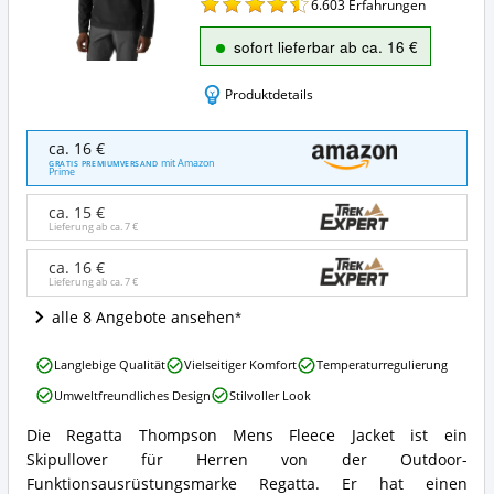
6.603
Erfahrungen
sofort lieferbar ab ca. 16 €
Produktdetails
Regatta
ca. 16 €
Thompson
mit Amazon
GRATIS PREMIUMVERSAND
Prime
Herren
Fleece
ca. 15 €
Jacke
Lieferung ab ca.
7 €
Angebote:
Wo
ca. 16 €
ist
Lieferung ab ca.
7 €
dieser
Skipullover
alle 8 Angebote ansehen
(Herren)
erhältlich?
Regatta
Langlebige Qualität
Vielseitiger Komfort
Temperaturregulierung
Thompson
Umweltfreundliches Design
Stilvoller Look
Herren
Fleece
Die Regatta Thompson Mens Fleece Jacket ist ein
Jacke
Regatta
Skipullover für Herren von der Outdoor-
Vorteile:
Thompson
Was
Herren
Funktionsausrüstungsmarke Regatta. Er hat einen