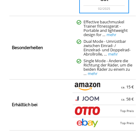
02/2025
Effective bauchmuskel
Trainer fitnessgerät -
Portable and lightweight
design for …
mehr
Dual Mode - Umrüstbar
zwischen Einrad- /
Besonderheiten
Einzelrad- und Doppelrad-
Abrollrolle, …
mehr
Single Mode - Ändere die
Richtung der Räder, um die
beiden Räder zu einem zu
…
mehr
15 €
ca.
58 €
ca.
Erhältlich bei
Top Preis
Top Preis