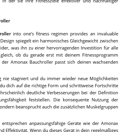
 der sie ihre Fitnessziele effektiver und nachhaltiger
oller
oller
into one’s fitness regimen provides an invaluable
in Design spiegelt ein harmonisches Gleichgewicht zwischen
wider, was ihn zu einer hervorragenden Investition für alle
z gleich, ob du gerade erst mit deinem Fitnessprogramm
st, der Amonax Bauchroller passt sich deinen wachsenden
ng nie stagniert und du immer wieder neue Möglichkeiten
u dich auf die richtige Form und schrittweise Fortschritte
hrscheinlich deutliche Verbesserungen bei der Definition
ngsfähigkeit feststellen. Die konsequente Nutzung der
 sondern beansprucht auch die zusätzlichen Muskelgruppen
, entsprechen anpassungsfähige Geräte wie der Amonax
d Effektivität. Wenn du dieses Gerät in dein regelmäßiges