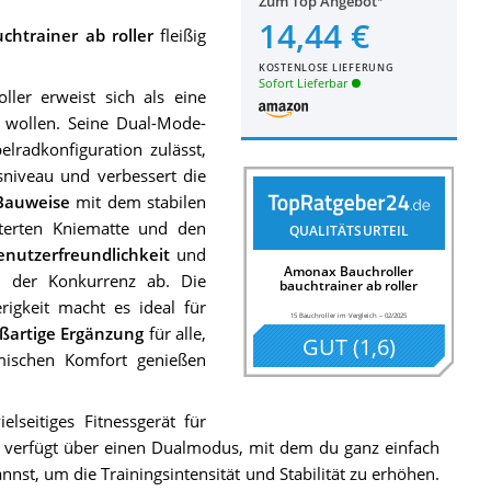
Zum Top Angebot
14,44 €
htrainer ab roller
fleißig
KOSTENLOSE LIEFERUNG
Sofort Lieferbar
ler erweist sich als eine
 wollen. Seine Dual-Mode-
elradkonfiguration zulässt,
sniveau und verbessert die
Bauweise
mit dem stabilen
terten Kniematte und den
QUALITÄTSURTEIL
enutzerfreundlichkeit
und
Amonax Bauchroller
 der Konkurrenz ab. Die
bauchtrainer ab roller
igkeit macht es ideal für
15 Bauchroller im Vergleich
–
02/2025
ßartige Ergänzung
für alle,
GUT
(
1,6
)
mischen Komfort genießen
lseitiges Fitnessgerät für
Er verfügt über einen Dualmodus, mit dem du ganz einfach
st, um die Trainingsintensität und Stabilität zu erhöhen.