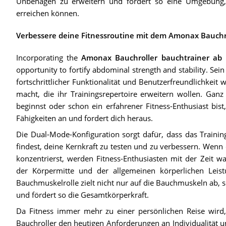
Unbehagen zu erweitern und fördert so eine Umgebung, in
erreichen können.
Verbessere deine Fitnessroutine mit dem Amonax Bauchr
Incorporating the
Amonax Bauchroller bauchtrainer ab r
opportunity to fortify abdominal strength and stability. Se
fortschrittlicher Funktionalität und Benutzerfreundlichkeit 
macht, die ihr Trainingsrepertoire erweitern wollen. Gan
beginnst oder schon ein erfahrener Fitness-Enthusiast bi
Fähigkeiten an und fordert dich heraus.
Die Dual-Mode-Konfiguration sorgt dafür, dass das Traini
findest, deine Kernkraft zu testen und zu verbessern. Wenn d
konzentrierst, werden Fitness-Enthusiasten mit der Zeit wa
der Körpermitte und der allgemeinen körperlichen Leistu
Bauchmuskelrolle zielt nicht nur auf die Bauchmuskeln ab,
und fördert so die Gesamtkörperkraft.
Da Fitness immer mehr zu einer persönlichen Reise wird
Bauchroller den heutigen Anforderungen an Individualität un