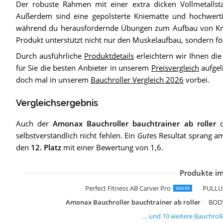
Der robuste Rahmen mit einer extra dicken Vollmetallstan
Außerdem sind eine gepolsterte Kniematte und hochwertig
während du herausfordernde Übungen zum Aufbau von Kraf
Produkt unterstützt nicht nur den Muskelaufbau, sondern för
Durch ausführliche
Produktdetails
erleichtern wir Ihnen di
für Sie die besten Anbieter in unserem
Preisvergleich
aufgel
doch mal in unserem
Bauchroller Vergleich 2026
vorbei.
Vergleichsergebnis
Auch der
Amonax Bauchroller bauchtrainer ab roller
d
selbstverständlich nicht fehlen. Ein
Gut
es Resultat sprang am
den
12. Platz
mit einer Bewertung von 1,6.
Produkte im
E
U
B
U
R
a
N
b
U
E
Perfect Fitness AB Carver Pro
PULLUP
SIEGER
Amonax Bauchroller bauchtrainer ab roller
BODY
… und
10
weitere
Bauchroll