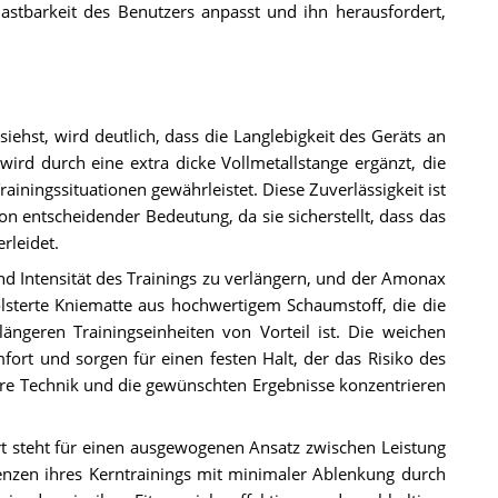
lastbarkeit des Benutzers anpasst und ihn herausfordert,
iehst, wird deutlich, dass die Langlebigkeit des Geräts an
 wird durch eine extra dicke Vollmetallstange ergänzt, die
ainingssituationen gewährleistet. Diese Zuverlässigkeit ist
von entscheidender Bedeutung, da sie sicherstellt, dass das
rleidet.
nd Intensität des Trainings zu verlängern, und der Amonax
polsterte Kniematte aus hochwertigem Schaumstoff, die die
ängeren Trainingseinheiten von Vorteil ist. Die weichen
ort und sorgen für einen festen Halt, der das Risiko des
hre Technik und die gewünschten Ergebnisse konzentrieren
t steht für einen ausgewogenen Ansatz zwischen Leistung
enzen ihres Kerntrainings mit minimaler Ablenkung durch