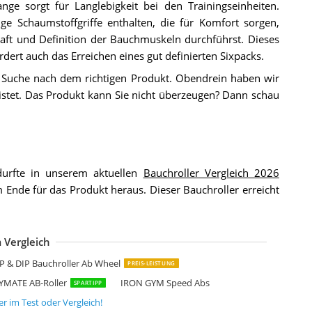
ge sorgt für Langlebigkeit bei den Trainingseinheiten.
e Schaumstoffgriffe enthalten, die für Komfort sorgen,
t und Definition der Bauchmuskeln durchführst. Dieses
dert auch das Erreichen eines gut definierten Sixpacks.
e Suche nach dem richtigen Produkt. Obendrein haben wir
istet. Das Produkt kann Sie nicht überzeugen? Dann schau
urfte in unserem aktuellen
Bauchroller Vergleich 2026
 Ende für das Produkt heraus. Dieser Bauchroller erreicht
 Vergleich
nterSports Bauchroller Bauchmuskeltrainer ABS Roller
OPON Automatische Rebound-Bauchrolle
nlei Bauchroller Bauchtrainer Fitnessgeräte
ltrasport AB-Roller
eadaeer Bauchmuskeltrainer mit Knieschoner
didas Bewegungsrad Ab Wheel Bauchtrainer
EOLYMP Bauchtrainer für Zuhause mit Knieauflagen Matte und Bauchrolle
uvyuotu Auto Rebound Bauchroller
ltrasport AB-Roller
verlast Ev2413Sl Duo Wheel
 & DIP Bauchroller Ab Wheel
PREIS-LEISTUNG
MATE AB-Roller
IRON GYM Speed Abs
SPARTIPP
er
im Test oder Vergleich!