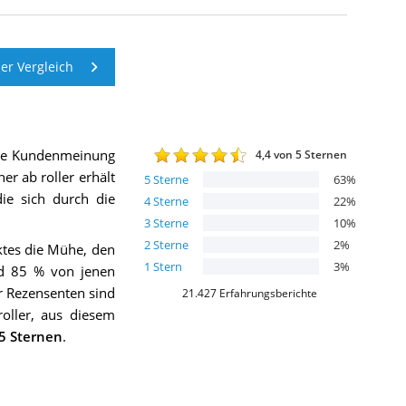
er Vergleich
die Kundenmeinung
4,4
von 5 Sternen
er ab roller
erhält
5
Sterne
63
%
die sich durch die
4
Sterne
22
%
3
Sterne
10
%
2
Sterne
2
%
ktes die Mühe, den
1
Stern
3
%
nd 85 % von jenen
r Rezensenten sind
21.427
Erfahrungsberichte
oller, aus diesem
5 Sternen
.