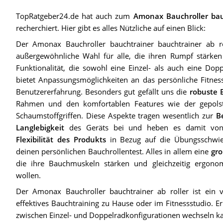
TopRatgeber24.de hat auch zum
Amonax Bauchroller bauc
recherchiert. Hier gibt es alles Nützliche auf einen Blick:
Der Amonax Bauchroller bauchtrainer bauchtrainer ab rol
außergewöhnliche Wahl für alle, die ihren Rumpf stärken
Funktionalität, die sowohl eine Einzel- als auch eine Dopp
bietet Anpassungsmöglichkeiten an das persönliche Fitnes
Benutzererfahrung. Besonders gut gefällt uns die
robuste 
Rahmen und den komfortablen Features wie der gepols
Schaumstoffgriffen. Diese Aspekte tragen wesentlich zur
B
Langlebigkeit
des Geräts bei und heben es damit von
Flexibilität des Produkts
in Bezug auf die Übungsschwier
deinen persönlichen Bauchrollentest. Alles in allem eine
gro
die ihre Bauchmuskeln stärken und gleichzeitig ergono
wollen.
Der Amonax Bauchroller bauchtrainer ab roller ist ein vie
effektives Bauchtraining zu Hause oder im Fitnessstudio. 
zwischen Einzel- und Doppelradkonfigurationen wechseln kann