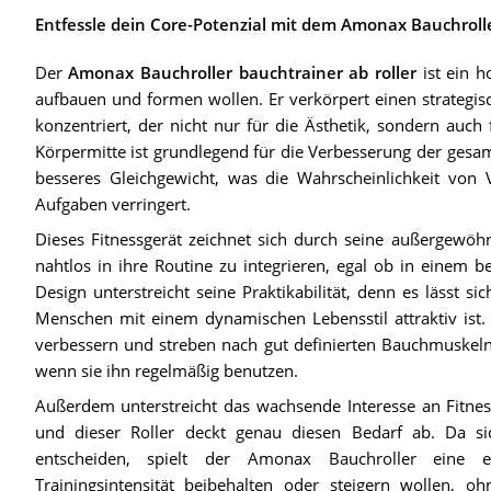
Entfessle dein Core-Potenzial mit dem Amonax Bauchrolle
Der
Amonax Bauchroller bauchtrainer ab roller
ist ein h
aufbauen und formen wollen. Er verkörpert einen strategisch
konzentriert, der nicht nur für die Ästhetik, sondern auch 
Körpermitte ist grundlegend für die Verbesserung der gesa
besseres Gleichgewicht, was die Wahrscheinlichkeit von V
Aufgaben verringert.
Dieses Fitnessgerät zeichnet sich durch seine außergewöhn
nahtlos in ihre Routine zu integrieren, egal ob in einem 
Design unterstreicht seine Praktikabilität, denn es lässt s
Menschen mit einem dynamischen Lebensstil attraktiv ist.
verbessern und streben nach gut definierten Bauchmuskeln
wenn sie ihn regelmäßig benutzen.
Außerdem unterstreicht das wachsende Interesse an Fitnes
und dieser Roller deckt genau diesen Bedarf ab. Da 
entscheiden, spielt der Amonax Bauchroller eine en
Trainingsintensität beibehalten oder steigern wollen, o