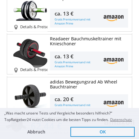
ca.
13 €
Gratis Premiumversand mit
Amazon Prime
Details & Preise
Readaeer Bauchmuskeltrainer mit
Knieschoner
ca.
13 €
Gratis Premiumversand mit
Amazon Prime
Details & Preise
adidas Bewegungsrad Ab Wheel
Bauchtrainer
ca.
20 €
Gratis Premiumversand mit
Amazon Prime
Details & Preise
„Was macht unsere Tests und Vergleiche besonders hilfreich?“
Zum Top Angebot
TopRatgeber24 nutzt Cookies um die besten Tipps zu finden.
Datenschutz
62,44 €
NEOLYMP Bauchtrainer für Zuhause
mit Knieauflagen Matte und
Abbruch
OK
Bauchroller Videoübungen
KOSTENLOSE LIEFERUNG