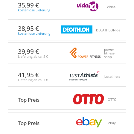
35,99 €
VidaXL
kostenlose Lieferung
38,95 €
DECATHLON.de
kostenlose Lieferung
39,99 €
power-
fitness-
Lieferung ab ca.
5 €
shop
41,95 €
Justathlete
Lieferung ab ca.
7 €
Top Preis
OTTO
Top Preis
eBay