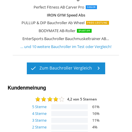
UOPON Automatische Rebound-Bauch
Bnlei Bauchroller Bauchtrainer Fitnes
Ultrasport AB-Roller
Readaeer Bauchmuskeltrainer mit Kn
adidas Bewegungsrad Ab Wheel Bauch
buvyuotu Auto Rebound Bauchroller
Amonax Bauchroller bauchtrainer ab r
Ultrasport AB-Roller
Everlast Ev2413Sl Duo Wheel
Perfect Fitness AB Carver Pro
SIEGER
IRON GYM Speed Abs
PULLUP & DIP Bauchroller Ab Wheel
PREIS-LEISTUNG
BODYMATE AB-Roller
SPARTIPP
EnterSports Bauchroller Bauchmuskeltrainer ABS Roller
… und
10
weitere
Bauchroller
im Test oder Vergleich!
Zum Bauchroller Vergleich
Kundenmeinung
4,2
von 5 Sternen
5
Sterne
61
%
4
Sterne
16
%
3
Sterne
11
%
2
Sterne
4
%