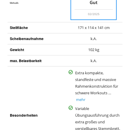
Gut
Methodik
02/2025
Stellfläche
171 x 114 x 141 cm
Scheibenaufnahme
k.A.
Gewicht
102 kg
max. Belastbarkeit
k.A.
Extra kompakte,
standfeste und massive
Rahmenkonstruktion für
schwere Workouts …
mehr
Variable
Besonderheiten
Übungsausführung durch
extra großes und
verstellbares Stemmbrett,