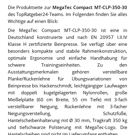
Die Produktseite zur
MegaTec Compact MT-CLP-350-30
des TopRatgeber24-Teams. Im Folgenden finden Sie alles
Wichtige auf einen Blick:
Die MegaTec Compact MT-CLP-350-30 ist eine in
Deutschland konstruierte und nach EN 20957 I.II.IV
Klasse H zertifizierte Beinpresse. Sie verfügt über eine
besonders kompakte und stabile Rahmenkonstruktion,
optimale Ergonomie und einfache Handhabung für
schwere Trainingseinheiten. Zu den
Ausstattungsmerkmalen gehören verstellbare
Planke/Rückenlehne für Übungsvariationen von
Beinpresse bis Hackenschmidt, leichtgängiger Laufwagen
mit doppelt kugelgelagerten Nylonrollen, große
Meißelplatte (60 cm Breite, 55 cm Tiefe) mit 3-fach
verstellbarer Neigung, Rückenlehne mit 3-facher
Neigungsverstellung, Schutzfüße,
Hantelscheibenhalterung mit Ø 30 mm, Tragkraft 350 kg
und tiefschwarze Polsterung mit MegaTec-Logo. Die
Hantelscheiben sind nicht im Lieferumfang enthalten.