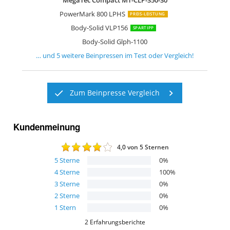
MegaTec Compact MT-CLP-350-30
PowerMark 800 LPHS
PREIS-LEISTUNG
Body-Solid VLP156
SPARTIPP
Body-Solid Glph-1100
… und
5
weitere
Beinpressen
im Test oder Vergleich!
Zum Beinpresse Vergleich
Kundenmeinung
4,0
von 5 Sternen
5
Sterne
0
%
4
Sterne
100
%
3
Sterne
0
%
2
Sterne
0
%
1
Stern
0
%
2
Erfahrungsberichte