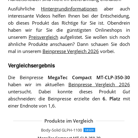
Ausführliche
Hintergrundinformationen
aber auch
interessante Videos helfen Ihnen bei der Entscheidung,
ob dieses Produkt das Richtige für Sie ist. Obendrein
haben wir für Sie die günstigsten Onlineshops in
unserem
Preisvergleich
aufgelistet. Sie wollen sich noch
ähnliche Produkte anschauen? Dann schauen Sie doch
mal in unserem
Beinpresse Vergleich 2026
vorbei.
Vergleichsergebnis
Die Beinpresse
MegaTec Compact MT-CLP-350-30
haben wir im aktuellen
Beinpresse Vergleich 2026
untersucht. Dabei konnte dieses Produkt
Gut
abschneiden: die Beinpresse erzielte den
6. Platz
mit
einer Endnote von 1,6.
Produkte im Vergleich
Body-Solid DBTC-SF
Steelflex PLLP
Body-Solid GCLP-100 2in1 Beintrainer
Dione Beintrainer Leg Press
Sport-Tec Funktionsstemme Functiona
Body-Solid GLPH-1100
SIEGER