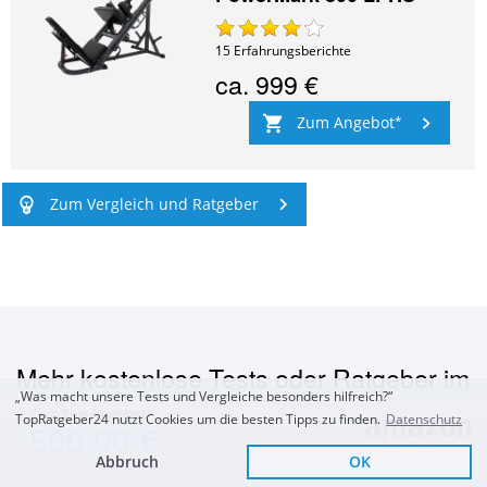
15
Erfahrungsberichte
ca.
999 €
Zum Angebot
Zum Vergleich und Ratgeber
Mehr kostenlose Tests oder Ratgeber im
„Was macht unsere Tests und Vergleiche besonders hilfreich?“
Bereich
Krafttraining
Zum Top Angebot
TopRatgeber24 nutzt Cookies um die besten Tipps zu finden.
Datenschutz
500,00 €
Abbruch
OK
KOSTENLOSE LIEFERUNG