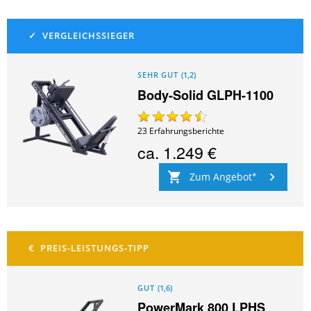
SEHR GUT
(
1,2
)
Body-Solid GLPH-1100
23
Erfahrungsberichte
ca.
1.249 €
Zum Angebot
GUT
(
1,6
)
PowerMark 800 LPHS