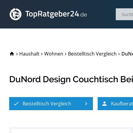
TopRatgeber24.de
Haushalt
Wohnen
Beistelltisch Vergleich
DuNo
DuNord Design Couchtisch Beis
Beistelltisch Vergleich
Kaufbera