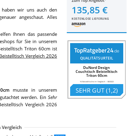
Zum Top Angebot
135,85 €
haben wir uns auch den
enauer angeschaut. Alles
KOSTENLOSE LIEFERUNG
elfen Ihnen das passende
eshops für Sie in unserem
istelltisch Triton 60cm ist
Beistelltisch Vergleich 2026
QUALITÄTSURTEIL
DuNord Design
Couchtisch Beistelltisch
Triton 60cm
16 Beistelltische im Vergleich
–
08/2023
SEHR GUT
(
1,2
)
60cm
musste in unserem
egutachtet werden. Ein
Sehr
istelltisch Vergleich 2026
 Vergleich
IFA LIVING Runde Couchtische im 2er Set
are Design Couchtisch Wire Black 2er Set
ASAGLE Couchtische 2er Set geometrische Beistelltische
ASAGLE Couchtische 2er Set Beistelltische
ivet Amazon Marke
ivet Amazon Marke
AMAZAKI Beistelltisch Metall Schwarz
AMAZAKI Plain Beistelltisch Weiß
eitmotiv Bateau Beistelltische Stahl
osel Maria Tische Metalldöschen rund
elis Lifestyle Frost Beistelltisch