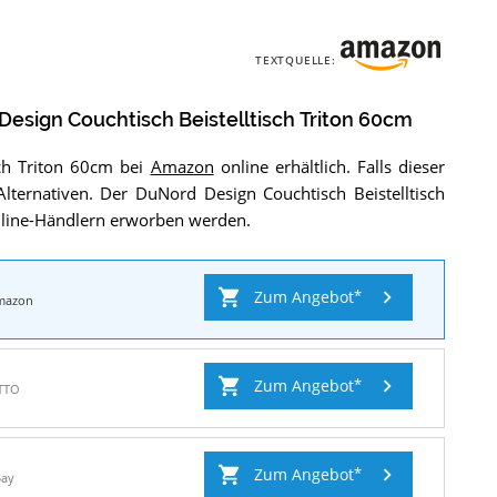
TEXTQUELLE:
esign Couchtisch Beistelltisch Triton 60cm
sch Triton 60cm bei
Amazon
online erhältlich. Falls dieser
re Alternativen. Der DuNord Design Couchtisch Beistelltisch
Online-Händlern erworben werden.
Zum Angebot
mazon
Zum Angebot
TTO
Zum Angebot
Bay