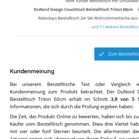
Rivet runder Beistelltisch mit Schublad
DuNord Design Couchtisch Beistelltisch Triton 60cm
Relaxdays Beistelltisch 2er Set Wohnzimmertische aus
… und
11
weitere
Beistelltis
Zum Beistellti
Kundenmeinung
Bei unserem
Beistelltische
Test oder Vergleich w
Kundenmeinung zum Produkt betrachtet.
Der
DuNord D
Beistelltisch Triton 60cm
erhält im Schnitt
3,8
von 5 S
Informationen, die sich durch die Prüfung ergeben haben:
Die Zeit, das Produkt Online zu bewerten, haben sich bis
Käufer vom Beistelltisch genommen. Etwa drei Viertel hab
mit vier oder fünf Sternen beurteilt. Die allermeisten d
Amazon zeigen sich überzeugt von ihrem Einkauf, sie vert