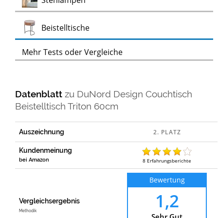
Stehlampen
Test
Beistelltische
Mehr Tests oder Vergleiche
Datenblatt
zu
DuNord Design Couchtisch
Beistelltisch Triton 60cm
Auszeichnung
Kundenmeinung
bei Amazon
8
Erfahrungsberichte
Bewertung
1,2
Vergleichsergebnis
Methodik
Sehr Gut