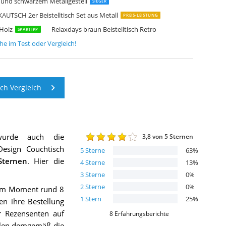
e und schwarzem Metallgestell
SIEGER
KAUTSCH 2er Beistelltisch Set aus Metall
PREIS-LEISTUNG
 Holz
Relaxdays braun Beistelltisch Retro
SPARTIPP
che
im Test oder Vergleich!
sch Vergleich
urde auch die
3,8
von 5 Sternen
esign Couchtisch
5
Sterne
63
%
ternen
. Hier die
4
Sterne
13
%
3
Sterne
0
%
2
Sterne
0
%
 zum Moment rund 8
1
Stern
25
%
en ihre Bestellung
er Rezensenten auf
8
Erfahrungsberichte
eilen demgemäß die