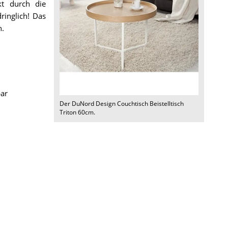
kt durch die
ringlich! Das
n.
bar
Der
DuNord Design Couchtisch Beistelltisch
Triton 60cm
.