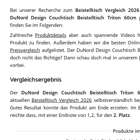
Bei unserer Recherche zum
Beistelltisch Vergleich 2026
DuNord Design Couchtisch Beistelltisch Triton 60cm
g
finden Sie im Folgenden:
Zahlreiche
Produktdetails
aber auch spannende Videos h
Produkt zu finden. Außerdem haben wir die besten Onlin
Preisvergleich
aufgelistet. Der DuNord Design Couchtisch Be
doch nicht das Richtige? Dann schau doch mal in unserem
vorbei.
Vergleichsergebnis
Der
DuNord Design Couchtisch Beistelltisch Triton 
aktuellen
Beistelltisch Vergleich 2026
selbstverständlich b
Gut
es Resultat konnte das Produkt am Ende erzielen: Im Be
reichte dass, mit einer Endnote von 1,2, für den
2. Platz
.
Produkte im
L
K
V
V
R
R
Y
Y
L
T
F