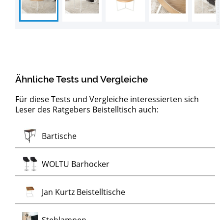
Ähnliche Tests und Vergleiche
Für diese Tests und Vergleiche interessierten sich
Leser des Ratgebers Beistelltisch auch:
Moderne
Test
Test
Test
Test
Test
Test
Test
Test
Test
Test
Test
Test
Konsolentische
Servierwagen
LED-Pendelleuchten
Artemide Deckenleuchten
Design Wanduhren
Kronleuchter
Nicht-tickende Wanduhren
Ewiger Kalender
Flugzeugtrolleys
Alu Bord-Boxen
Stimmungslichter
Monstera
Monstera Kunstpflanzen
Test
Bartische
Test
Wanduhren
Test
Test
WOLTU Barhocker
Test
Jan Kurtz Beistelltische
Test