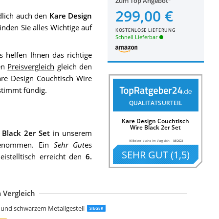
Zum Top Angebot
299,00 €
ndlich auch den
Kare Design
inden Sie alles Wichtige auf
KOSTENLOSE LIEFERUNG
Schnell Lieferbar
 helfen Ihnen das richtige
en
Preisvergleich
gleich den
are Design Couchtisch Wire
timmt fündig.
QUALITÄTSURTEIL
Kare Design Couchtisch
Wire Black 2er Set
 Black 2er Set
in unserem
16 Beistelltische im Vergleich
–
08/2023
genommen. Ein
Sehr Gut
es
SEHR GUT
(
1,5
)
istelltisch erreicht den
6.
 Vergleich
elaxdays braun Beistelltisch Retro
IFA LIVING Runde Couchtische im 2er Set
ASAGLE Couchtische 2er Set geometrische Beistelltische
ASAGLE Couchtische 2er Set Beistelltische
ivet Amazon Marke
ivet Amazon Marke
AMAZAKI Beistelltisch Metall Schwarz
AMAZAKI Plain Beistelltisch Weiß
eitmotiv Bateau Beistelltische Stahl
osel Maria Tische Metalldöschen rund
elis Lifestyle Frost Beistelltisch
e und schwarzem Metallgestell
SIEGER