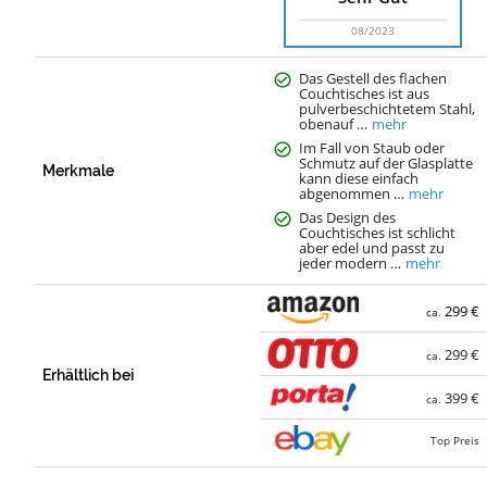
08/2023
Das Gestell des flachen
Couchtisches ist aus
pulverbeschichtetem Stahl,
obenauf …
mehr
Im Fall von Staub oder
Schmutz auf der Glasplatte
Merkmale
kann diese einfach
abgenommen …
mehr
Das Design des
Couchtisches ist schlicht
aber edel und passt zu
jeder modern …
mehr
299 €
ca.
299 €
ca.
Erhältlich bei
399 €
ca.
Top Preis