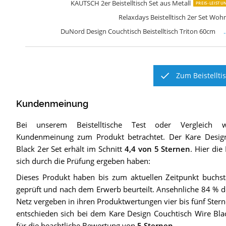
KAUTSCH 2er Beistelltisch Set aus Metall
PREIS-LEISTU
Relaxdays Beistelltisch 2er Set Wo
DuNord Design Couchtisch Beistelltisch Triton 60cm
Zum Beistellti
Kundenmeinung
Bei unserem
Beistelltische
Test oder Vergleich w
Kundenmeinung zum Produkt betrachtet.
Der
Kare Desig
Black 2er Set
erhält im Schnitt
4,4
von 5 Sternen
. Hier die
sich durch die Prüfung ergeben haben:
Dieses Produkt haben bis zum aktuellen Zeitpunkt buchst
geprüft und nach dem Erwerb beurteilt. Ansehnliche 84 % 
Netz vergeben in ihren Produktwertungen vier bis fünf Stern
entschieden sich bei dem Kare Design Couchtisch Wire Bla
für die beachtliche Bewertung von
5 Sternen
.