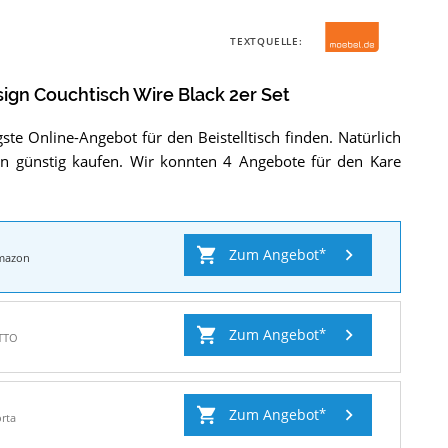
Der
Kare
TEXTQUELLE:
Design
Couchtisch
Wire
ign Couchtisch Wire Black 2er Set
Black
2er
ste Online-Angebot für den Beistelltisch finden. Natürlich
Set
.
ern günstig kaufen. Wir konnten 4 Angebote für den Kare
Zum Angebot
mazon
Zum Angebot
TTO
Zum Angebot
rta