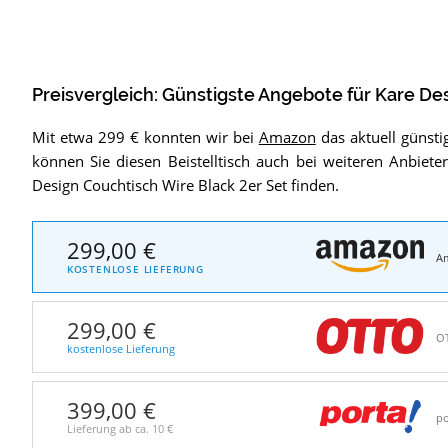
Preisvergleich: Günstigste Angebote für
Kare Des
Mit etwa 299 € konnten wir bei
Amazon
das aktuell günstig
können Sie diesen Beistelltisch auch bei weiteren Anbiet
Design Couchtisch Wire Black 2er Set finden.
299,00 €
A
KOSTENLOSE LIEFERUNG
299,00 €
O
kostenlose Lieferung
399,00 €
po
Lieferung ab ca.
10 €