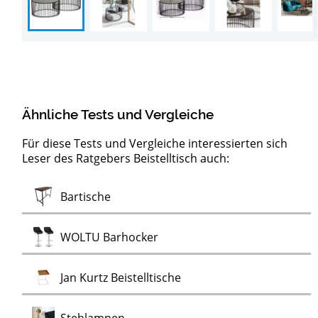
Ähnliche Tests und Vergleiche
Für diese Tests und Vergleiche interessierten sich
Leser des Ratgebers Beistelltisch auch:
Moderne
Test
Test
Test
Test
Test
Test
Test
Test
Test
Test
Test
Test
Konsolentische
Servierwagen
LED-Pendelleuchten
Artemide Deckenleuchten
Design Wanduhren
Kronleuchter
Nicht-tickende Wanduhren
Ewiger Kalender
Flugzeugtrolleys
Alu Bord-Boxen
Stimmungslichter
Monstera
Monstera Kunstpflanzen
Test
Bartische
Test
Wanduhren
Test
Test
WOLTU Barhocker
Test
Jan Kurtz Beistelltische
Test