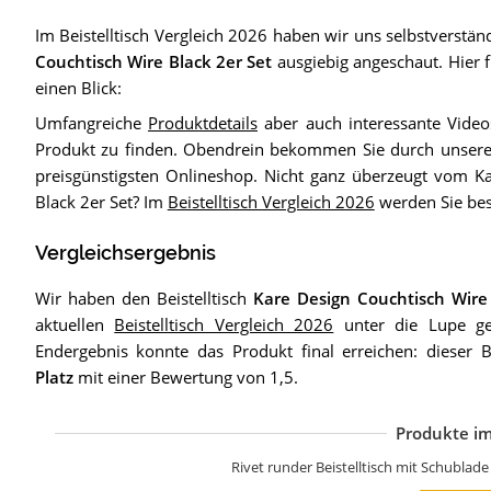
Im Beistelltisch Vergleich 2026 haben wir uns selbstverstä
Couchtisch Wire Black 2er Set
ausgiebig angeschaut. Hier f
einen Blick:
Umfangreiche
Produktdetails
aber auch interessante Videos
Produkt zu finden. Obendrein bekommen Sie durch unser
preisgünstigsten Onlineshop. Nicht ganz überzeugt vom K
Black 2er Set? Im
Beistelltisch Vergleich 2026
werden Sie bes
Vergleichsergebnis
Wir haben den Beistelltisch
Kare Design Couchtisch Wire
aktuellen
Beistelltisch Vergleich 2026
unter die Lupe 
Endergebnis konnte das Produkt final erreichen: dieser Be
Platz
mit einer Bewertung von 1,5.
Produkte im
R
L
V
V
R
R
Y
Y
L
T
F
Rivet runder Beistelltisch mit Schublad