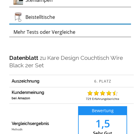
Stehlampen
Test
Beistelltische
Mehr Tests oder Vergleiche
Datenblatt
zu
Kare Design Couchtisch Wire
Black 2er Set
Auszeichnung
Kundenmeinung
bei Amazon
729
Erfahrungsberichte
Bewertung
1,5
Vergleichsergebnis
Methodik
Sehr Gut