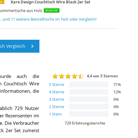
Kare Design Couchtisch Wire Black 2er Set
NG
hnzimmertische aus Holz
SPARTIPP
… und
11
weitere
Beistelltische
im Test oder Vergleich!
sch Vergleich
urde auch die
4,4
von 5 Sternen
n Couchtisch Wire
5
Sterne
71
%
 Informationen, die
4
Sterne
12
%
3
Sterne
6
%
2
Sterne
4
%
äblich 729 Nutzer
1
Stern
6
%
der Rezensenten im
e. Die Verbraucher
729
Erfahrungsberichte
ck 2er Set zumeist