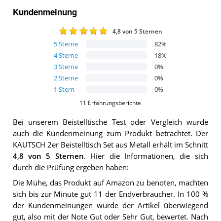
Kundenmeinung
4,8
von 5 Sternen
5
Sterne
82
%
4
Sterne
18
%
3
Sterne
0
%
2
Sterne
0
%
1
Stern
0
%
11
Erfahrungsberichte
Bei unserem
Beistelltische
Test oder Vergleich wurde
auch die Kundenmeinung zum Produkt betrachtet.
Der
KAUTSCH 2er Beistelltisch Set aus Metall
erhält im Schnitt
4,8
von 5 Sternen
. Hier die Informationen, die sich
durch die Prüfung ergeben haben:
Die Mühe, das Produkt auf Amazon zu benoten, machten
sich bis zur Minute gut 11 der Endverbraucher. In 100 %
der Kundenmeinungen wurde der Artikel überwiegend
gut, also mit der Note Gut oder Sehr Gut, bewertet. Nach