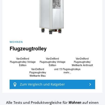
WOHNEN
Flugzeugtrolley
VanDeBord
VanDeBord
VanDeBord
Flugzeugtrolley Vintage
Flugzeugtrolley Vintage
Flugzeugtrolley
Edition
Edition
Weltkarte Anthrazit
VanDeBord
und 15 Flugzeugtrolleys
Flugzeugtrolley
mehr...
Weltkarte Blau
Zum Vergleich und Ratgeber
Alle Tests und Produktvergleiche für
Wohnen
auf einen