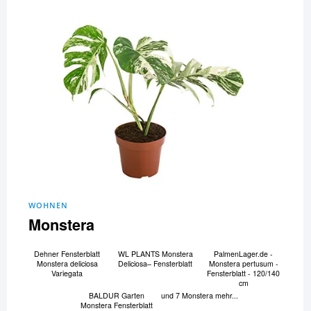
WOHNEN
Monstera
Dehner Fensterblatt
WL PLANTS Monstera
PalmenLager.de -
Monstera deliciosa
Deliciosa– Fensterblatt
Monstera pertusum -
Variegata
Fensterblatt - 120/140
cm
BALDUR Garten
und 7 Monstera mehr...
Monstera Fensterblatt