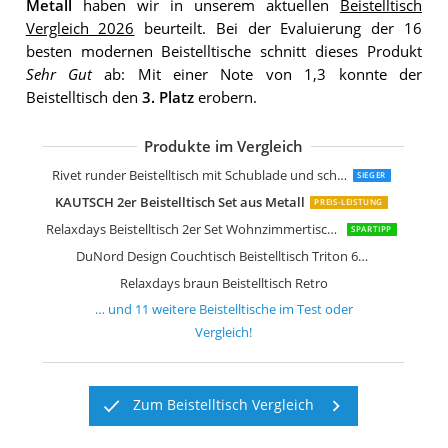
Metall
haben wir in unserem aktuellen
Beistelltisch
Vergleich 2026
beurteilt. Bei der Evaluierung der 16
besten modernen Beistelltische schnitt dieses Produkt
Sehr Gut
ab: Mit einer Note von 1,3 konnte der
Beistelltisch den
3. Platz
erobern.
Produkte im Vergleich
LIFA LIVING Runde Couchtische im 2e
Kare Design Couchtisch Wire Black 2er
VASAGLE Couchtische 2er Set Beistellt
Rivet Amazon Marke
Rivet Amazon Marke
YAMAZAKI Beistelltisch Metall Schwar
YAMAZAKI Plain Beistelltisch Weiß
Leitmotiv Bateau Beistelltische Stahl
Tosel Maria Tische Metalldöschen run
Felis Lifestyle Frost Beistelltisch
Rivet runder Beistelltisch mit Schublade und schwarzem Metallgestell
SIEGER
KAUTSCH 2er Beistelltisch Set aus Metall
PREIS-LEISTUNG
Relaxdays Beistelltisch 2er Set Wohnzimmertische aus Holz
SPARTIPP
DuNord Design Couchtisch Beistelltisch Triton 60cm
Relaxdays braun Beistelltisch Retro
… und
11
weitere
Beistelltische
im Test oder
Vergleich!
Zum Beistelltisch Vergleich