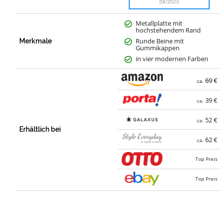
08/2023
Metallplatte mit
hochstehendem Rand
Runde Beine mit
Merkmale
Gummikappen
in vier modernen Farben
69 €
ca.
39 €
ca.
52 €
ca.
Erhältlich bei
62 €
ca.
Top Preis
Top Preis