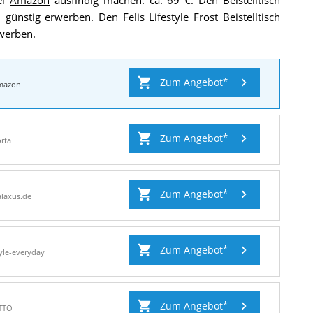
nstig erwerben. Den Felis Lifestyle Frost Beistelltisch
rwerben.
Zum Angebot
mazon
Zum Angebot
rta
Zum Angebot
laxus.de
Zum Angebot
yle-everyday
Zum Angebot
TTO