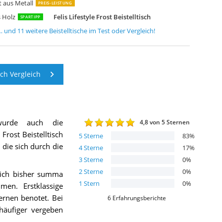
t aus Metall
PREIS-LEISTUNG
s Holz
Felis Lifestyle Frost Beistelltisch
SPARTIPP
… und
11
weitere
Beistelltische
im Test oder Vergleich!
sch Vergleich
urde auch die
4,8
von 5 Sternen
e Frost Beistelltisch
5
Sterne
83
%
 die sich durch die
4
Sterne
17
%
3
Sterne
0
%
2
Sterne
0
%
sich bisher summa
1
Stern
0
%
en. Erstklassige
rnen benotet. Bei
6
Erfahrungsberichte
 häufiger vergeben