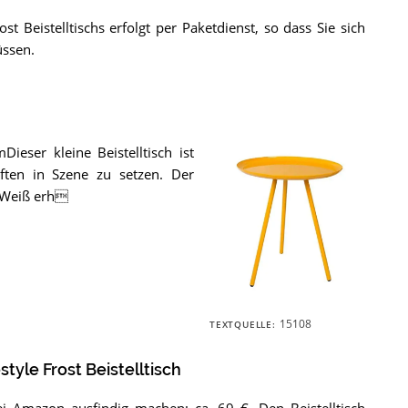
ost Beistelltischs erfolgt per Paketdienst, so dass Sie sich
ssen.
ieser kleine Beistelltisch ist
iften in Szene zu setzen. Der
d Weiß erh
Der
15108
TEXTQUELLE:
Felis
Lifestyle
Frost
estyle Frost Beistelltisch
Beistelltisch
.
ei
Amazon
ausfindig machen: ca. 69 €. Den Beistelltisch