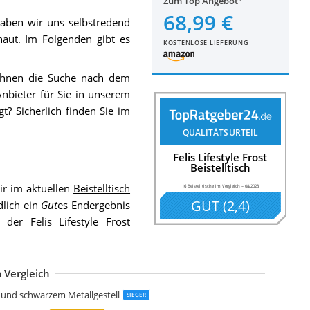
Zum Top Angebot
68,99 €
aben wir uns selbstredend
aut. Im Folgenden gibt es
KOSTENLOSE LIEFERUNG
 Ihnen die Suche nach dem
nbieter für Sie in unserem
t? Sicherlich finden Sie im
QUALITÄTSURTEIL
Felis Lifestyle Frost
Beistelltisch
r im aktuellen
Beistelltisch
16 Beistelltische im Vergleich
–
08/2023
GUT
(
2,4
)
dlich ein
Gut
es Endergebnis
 der Felis Lifestyle Frost
 Vergleich
elaxdays braun Beistelltisch Retro
IFA LIVING Runde Couchtische im 2er Set
are Design Couchtisch Wire Black 2er Set
ASAGLE Couchtische 2er Set geometrische Beistelltische
ASAGLE Couchtische 2er Set Beistelltische
ivet Amazon Marke
ivet Amazon Marke
AMAZAKI Beistelltisch Metall Schwarz
AMAZAKI Plain Beistelltisch Weiß
eitmotiv Bateau Beistelltische Stahl
osel Maria Tische Metalldöschen rund
e und schwarzem Metallgestell
SIEGER