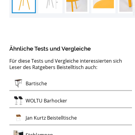
Ähnliche Tests und Vergleiche
Für diese Tests und Vergleiche interessierten sich
Leser des Ratgebers Beistelltisch auch:
Moderne
Test
Test
Test
Test
Test
Test
Test
Test
Test
Test
Test
Test
Konsolentische
Servierwagen
LED-Pendelleuchten
Artemide Deckenleuchten
Design Wanduhren
Kronleuchter
Nicht-tickende Wanduhren
Ewiger Kalender
Flugzeugtrolleys
Alu Bord-Boxen
Stimmungslichter
Monstera
Monstera Kunstpflanzen
Test
Bartische
Test
Wanduhren
Test
Test
WOLTU Barhocker
Test
Jan Kurtz Beistelltische
Test