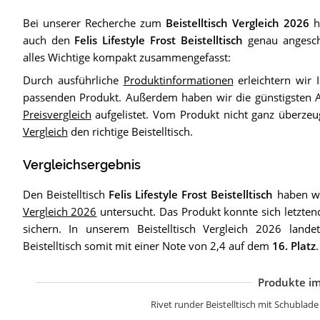
Bei unserer Recherche zum
Beistelltisch Vergleich 2026
h
auch den
Felis Lifestyle Frost Beistelltisch
genau angesch
alles Wichtige kompakt zusammengefasst:
Durch ausführliche
Produktinformationen
erleichtern wir
passenden Produkt. Außerdem haben wir die günstigsten A
Preisvergleich
aufgelistet. Vom Produkt nicht ganz überzeug
Vergleich
den richtige Beistelltisch.
Vergleichsergebnis
Den Beistelltisch
Felis Lifestyle Frost Beistelltisch
haben wi
Vergleich 2026
untersucht. Das Produkt konnte sich letzten
sichern. In unserem Beistelltisch Vergleich 2026 landet
Beistelltisch somit mit einer Note von 2,4 auf dem
16. Platz
.
Produkte im
R
L
K
V
V
R
R
Y
Y
L
T
Rivet runder Beistelltisch mit Schublad