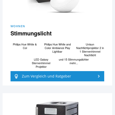
WOHNEN
Stimmungslicht
Philips Hue White &
Philips Hue White and
Unisun
Col
Color Ambiance Play
Nachtlichtprojektor 2 in
Lightbar
1 Sternenhimmel
Nachtlicht
LED Galaxy
und 15 Stimmungslichter
Sternenhimmel
mehr...
Projektor
Zum Vergleich und Ratgeber