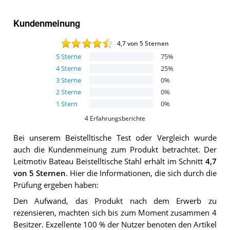
Kundenmeinung
4,7
von 5 Sternen
5
Sterne
75
%
4
Sterne
25
%
3
Sterne
0
%
2
Sterne
0
%
1
Stern
0
%
4
Erfahrungsberichte
Bei unserem
Beistelltische
Test oder Vergleich wurde
auch die Kundenmeinung zum Produkt betrachtet.
Der
Leitmotiv Bateau Beistelltische Stahl
erhält im Schnitt
4,7
von 5 Sternen
. Hier die Informationen, die sich durch die
Prüfung ergeben haben:
Den Aufwand, das Produkt nach dem Erwerb zu
rezensieren, machten sich bis zum Moment zusammen 4
Besitzer. Exzellente 100 % der Nutzer benoten den Artikel