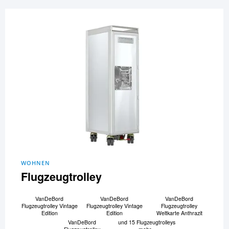
WOHNEN
Flugzeugtrolley
VanDeBord
VanDeBord
VanDeBord
Flugzeugtrolley Vintage
Flugzeugtrolley Vintage
Flugzeugtrolley
Edition
Edition
Weltkarte Anthrazit
VanDeBord
und 15 Flugzeugtrolleys