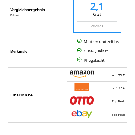
2,1
Vergleichsergebnis
Gut
Methodik
08/2023
Modern und zeitlos
Merkmale
Gute Qualität
Pflegeleicht
185 €
ca.
102 €
ca.
Erhältlich bei
Top Preis
Top Preis