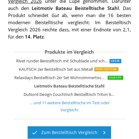
Vergleich 2026
unter die Lupe genommen. Darunter
auch den
Leitmotiv Bateau Beistelltische Stahl
. Das
Produkt schneidet
Gut
ab, wenn man die 16 besten
modernen Beistelltische vergleicht: Im Beistelltisch
Vergleich 2026 reichte dass, mit einer Endnote von 2,1,
für den
14. Platz
.
Produkte im Vergleich
Relaxdays braun Beistelltisch Retro
LIFA LIVING Runde Couchtische im 2e
Kare Design Couchtisch Wire Black 2er
VASAGLE Couchtische 2er Set Beistellt
Rivet Amazon Marke
Rivet Amazon Marke
YAMAZAKI Beistelltisch Metall Schwar
YAMAZAKI Plain Beistelltisch Weiß
Tosel Maria Tische Metalldöschen run
Felis Lifestyle Frost Beistelltisch
Rivet runder Beistelltisch mit Schublade und schwarzem Metallgestell
SIEGER
KAUTSCH 2er Beistelltisch Set aus Metall
PREIS-LEISTUNG
Relaxdays Beistelltisch 2er Set Wohnzimmertische aus Holz
SPARTIPP
Leitmotiv Bateau Beistelltische Stahl
DuNord Design Couchtisch Beistelltisch Triton 60cm
… und
11
weitere
Beistelltische
im Test oder
Vergleich!
Zum Beistelltisch Vergleich