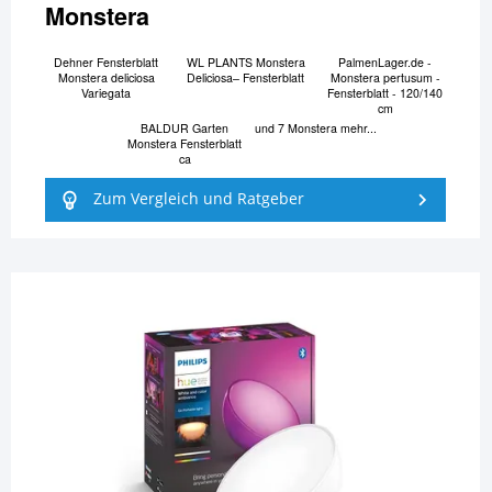
Monstera
Dehner Fensterblatt
WL PLANTS Monstera
PalmenLager.de -
Monstera deliciosa
Deliciosa– Fensterblatt
Monstera pertusum -
Variegata
Fensterblatt - 120/140
cm
BALDUR Garten
und 7 Monstera mehr...
Monstera Fensterblatt
ca
Zum Vergleich und Ratgeber