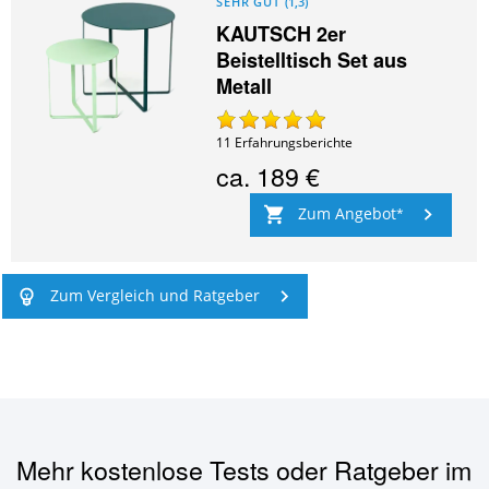
SEHR GUT
(
1,3
)
KAUTSCH 2er
Beistelltisch Set aus
Metall
11
Erfahrungsberichte
ca.
189 €
Zum Angebot
Zum Vergleich und Ratgeber
Mehr kostenlose Tests oder Ratgeber im