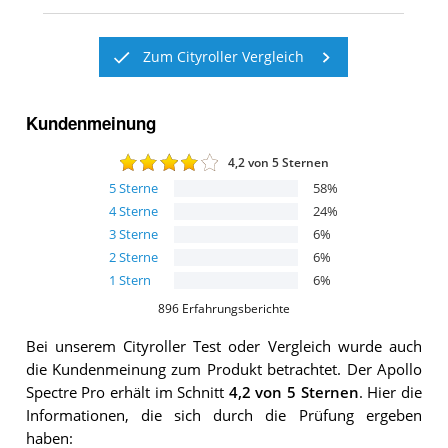
Zum Cityroller Vergleich
Kundenmeinung
4,2
von 5 Sternen
5
Sterne
58
%
4
Sterne
24
%
3
Sterne
6
%
2
Sterne
6
%
1
Stern
6
%
896
Erfahrungsberichte
Bei unserem
Cityroller
Test oder Vergleich wurde auch
die Kundenmeinung zum Produkt betrachtet.
Der
Apollo
Spectre Pro
erhält im Schnitt
4,2
von 5 Sternen
. Hier die
Informationen, die sich durch die Prüfung ergeben
haben: