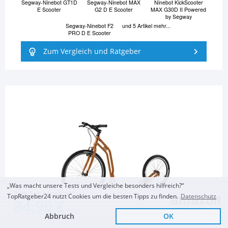
Segway-Ninebot GT1D
Segway-Ninebot MAX
Ninebot KickScooter
E Scooter
G2 D E Scooter
MAX G30D II Powered
by Segway
Segway-Ninebot F2
und 5 Artikel mehr...
PRO D E Scooter
Zum Vergleich und Ratgeber
„Was macht unsere Tests und Vergleiche besonders hilfreich?“
Zum Top Angebot
TopRatgeber24 nutzt Cookies um die besten Tipps zu finden.
Datenschutz
84,90 €
Abbruch
OK
KOSTENLOSE LIEFERUNG