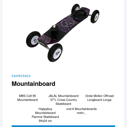
FAHRSPASS
Mountainboard
MBS Colt 90
JALAL Mountainboard
Onda Motion Offroad
Mountainboard
37''L Cross Country
Longboard Longa
Skateboard
Happybuy
und 6 Mountainboards
Mountainboard
mehr...
Flamme Skateboard
94x24 cm