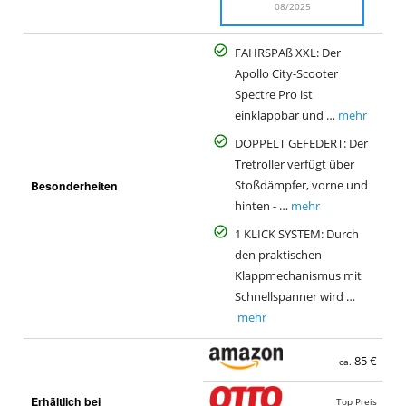
08/2025
FAHRSPAß XXL: Der
Apollo City-Scooter
Spectre Pro ist
einklappbar und …
mehr
DOPPELT GEFEDERT: Der
Tretroller verfügt über
Besonderheiten
Stoßdämpfer, vorne und
hinten - …
mehr
1 KLICK SYSTEM: Durch
den praktischen
Klappmechanismus mit
Schnellspanner wird …
mehr
85 €
ca.
Erhältlich bei
Top Preis