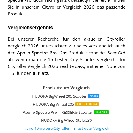
Spectre Pro doch nicht ganz überzeugt? Vielleicht finden
Sie in unserem
Cityroller Vergleich 2026
das passende
Produkt.
Vergleichsergebnis
Bei unserer Recherche für den aktuellen
Cityroller
Vergleich 2026
untersuchten wir selbstverständlich auch
den
Apollo Spectre Pro
. Das Produkt schneidet
Sehr Gut
ab, wenn man die 15 besten City Scooter vergleicht: Im
Cityroller Vergleich 2026 reichte dass, mit einer Note von
1,5, für den
8. Platz
.
Produkte im Vergleich
Six Degrees Aluminium Scooter
SUOTU Roller Kinder mit 145 mm Roll
Star-Scooter
TENBOOM Roller Kinder Scooter 6 Jah
Apollo XXL Phantom Pro
HUDORA Big Wheel 125
HUDORA BigWheel 205 Scooter
SIEGER
HUDORA Big Wheel 205
PREIS-LEISTUNG
Apollo Spectre Pro
KESSER® Scooter
SPARTIPP
HUDORA Big Wheel Style 230
… und
10
weitere
Cityroller
im Test oder Vergleich!