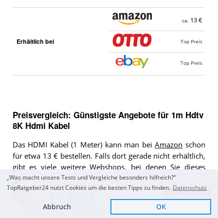
13 €
ca.
Erhältlich bei
Top Preis
Top Preis
Preisvergleich: Günstigste Angebote für
1m Hdtv
8K Hdmi Kabel
Das HDMI Kabel (1 Meter) kann man bei
Amazon
schon
für etwa 13 € bestellen. Falls dort gerade nicht erhältlich,
gibt es viele weitere Webshops, bei denen Sie dieses
HDMI Kabel (1 Meter) bestellen können. Das 1m Hdtv 8K
„Was macht unsere Tests und Vergleiche besonders hilfreich?“
Zum Top Angebot
TopRatgeber24 nutzt Cookies um die besten Tipps zu finden.
Datenschutz
Hdmi Kabel können Sie aktuell in unserem Preisvergleich
12,66 €
bei 3 Händlern bestellen.
Abbruch
OK
KOSTENLOSE LIEFERUNG