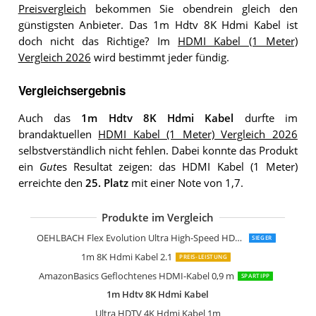
Preisvergleich
bekommen Sie obendrein gleich den
günstigsten Anbieter. Das 1m Hdtv 8K Hdmi Kabel ist
doch nicht das Richtige? Im
HDMI Kabel (1 Meter)
Vergleich 2026
wird bestimmt jeder fündig.
Vergleichsergebnis
Auch das
1m Hdtv 8K Hdmi Kabel
durfte im
brandaktuellen
HDMI Kabel (1 Meter) Vergleich 2026
selbstverständlich nicht fehlen. Dabei konnte das Produkt
ein
Gut
es Resultat zeigen: das HDMI Kabel (1 Meter)
erreichte den
25. Platz
mit einer Note von 1,7.
Produkte im Vergleich
KabelDirekt 8K 4K HDMI Kabel mit HD
KabelDirekt 4K Hdmi Kabel 1m Pro Ser
CSL-Computer CSL 8k Hdmi Kabel 2.1
Hama Hdmi Kabel 1 m lang Ultra HD 
StarTech.com 1m Hdmi 2.1 Kabel 8K
KabelDirekt 10K & 8K Hdmi Kabel
KabelDirekt 4K Hdmi Kabel 1m
deleyCON 1m Hdmi Kabel Hdmi 2.0
UGREEN 8k Hdmi Kabel 2.1
Ultra HDTV 8K Hdmi Kabel
Zertifiziertes 10K 8K Hdmi 2.1 Kabel 1
CSL-Computer CSL 8k Hdmi Kabel 2.1 
CSL-Computer CSL 8k 4k Hdmi Kabel 2
Highwings Hdmi 2.1 Kabel 1m 8K
8K Hdmi Kabel 2.1
OEHLBACH Flex Evolution Ultra High-Speed HDMI-Kabel
SIEGER
1m 8K Hdmi Kabel 2.1
PREIS-LEISTUNG
AmazonBasics Geflochtenes HDMI-Kabel 0,9 m
SPARTIPP
1m Hdtv 8K Hdmi Kabel
Ultra HDTV 4K Hdmi Kabel 1m