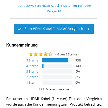
… und
20
weitere
HDMI Kabel (1 Meter)
im Test oder
Vergleich!
Zum HDMI Kabel (1 Meter) Vergleich
Kundenmeinung
4,6
von 5 Sternen
5
Sterne
73
%
4
Sterne
14
%
3
Sterne
5
%
2
Sterne
8
%
1
Stern
0
%
37
Erfahrungsberichte
Bei unserem
HDMI Kabel (1 Meter)
Test oder Vergleich
wurde auch die Kundenmeinung zum Produkt betrachtet.