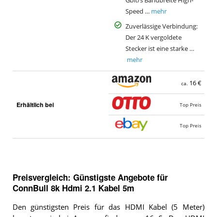
Gbit/s Bandbreite High-
Speed …
mehr
Zuverlässige Verbindung:
Der 24 K vergoldete
Stecker ist eine starke …
mehr
16 €
ca.
Erhältlich bei
Top Preis
Top Preis
Preisvergleich: Günstigste Angebote für
ConnBull 8k Hdmi 2.1 Kabel 5m
Den günstigsten Preis für das HDMI Kabel (5 Meter)