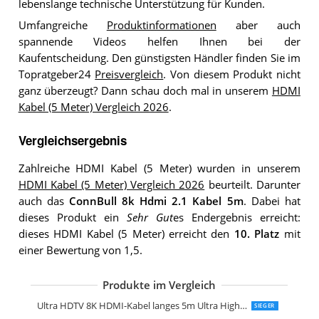
lebenslange technische Unterstützung für Kunden.
Umfangreiche
Produktinformationen
aber auch
spannende Videos helfen Ihnen bei der
Kaufentscheidung. Den günstigsten Händler finden Sie im
Topratgeber24
Preisvergleich
. Von diesem Produkt nicht
ganz überzeugt? Dann schau doch mal in unserem
HDMI
Kabel (5 Meter) Vergleich 2026
.
Vergleichsergebnis
Zahlreiche HDMI Kabel (5 Meter) wurden in unserem
HDMI Kabel (5 Meter) Vergleich 2026
beurteilt. Darunter
auch das
ConnBull 8k Hdmi 2.1 Kabel 5m
. Dabei hat
dieses Produkt ein
Sehr Gut
es Endergebnis erreicht:
dieses HDMI Kabel (5 Meter) erreicht den
10. Platz
mit
einer Bewertung von 1,5.
Produkte im Vergleich
Zertifiziertes 10K 8K Hdmi 2.1 Kabel 5
Hama Hdmi Kabel 5 Meter Ultra High
KabelDirekt 4K Hdmi Kabel 5m
Ultra HDTV 4K HDMI Kabel 5m
KabelDirekt 4K Hdmi Kabel 5m Pro Ser
Highwings Hdmi Kabel 5Meter 8K
CSL-Computer CSL 8k 4k Hdmi Kabel 2
deleyCON 5m Hdmi Kabel Hdmi 2.0
AmazonBasics Geflochtenes HDMI-Kab
Hama High Speed HDMI-Kabel 5m
Ultra HDTV 8K HDMI-Kabel langes 5m Ultra High Speed Hdmi 2.1 Kabel
SIEGER