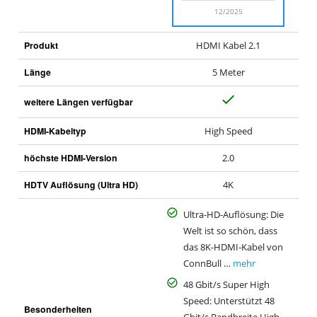
12/2025
Produkt
HDMI Kabel 2.1
Länge
5 Meter
J
weitere Längen verfügbar
a
HDMI-Kabeltyp
High Speed
höchste HDMI-Version
2.0
HDTV Auflösung (Ultra HD)
4K
Ultra-HD-Auflösung: Die
Welt ist so schön, dass
das 8K-HDMI-Kabel von
ConnBull …
mehr
48 Gbit/s Super High
Speed: Unterstützt 48
Besonderheiten