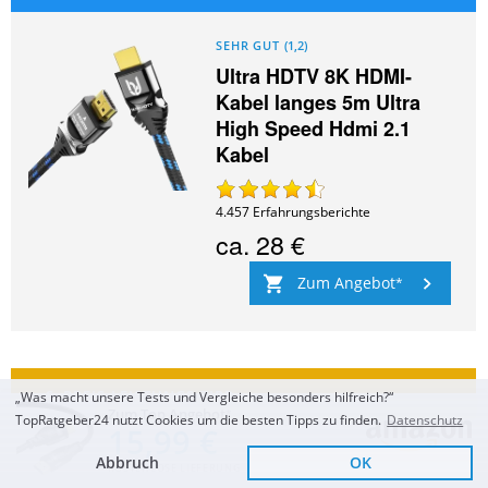
SEHR GUT
(
1,2
)
Ultra HDTV 8K HDMI-
Kabel langes 5m Ultra
High Speed Hdmi 2.1
Kabel
4.457
Erfahrungsberichte
ca.
28 €
Zum Angebot
„Was macht unsere Tests und Vergleiche besonders hilfreich?“
Zum Top Angebot
TopRatgeber24 nutzt Cookies um die besten Tipps zu finden.
Datenschutz
15,99 €
SEHR GUT
(
1,3
)
Abbruch
OK
KOSTENLOSE LIEFERUNG