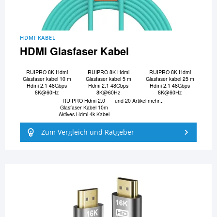
HDMI KABEL
HDMI Glasfaser Kabel
RUIPRO 8K Hdmi
RUIPRO 8K Hdmi
RUIPRO 8K Hdmi
Glasfaser kabel 10 m
Glasfaser kabel 5 m
Glasfaser kabel 25 m
Hdmi 2.1 48Gbps
Hdmi 2.1 48Gbps
Hdmi 2.1 48Gbps
8K@60Hz
8K@60Hz
8K@60Hz
RUIPRO Hdmi 2.0
und 20 Artikel mehr...
Glasfaser Kabel 10m
Aktives Hdmi 4k Kabel
Zum Vergleich und Ratgeber