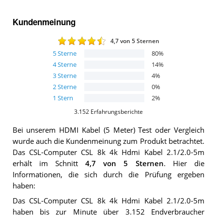
Kundenmeinung
4,7
von 5 Sternen
5
Sterne
80
%
4
Sterne
14
%
3
Sterne
4
%
2
Sterne
0
%
1
Stern
2
%
3.152
Erfahrungsberichte
Bei unserem
HDMI Kabel (5 Meter)
Test oder Vergleich
wurde auch die Kundenmeinung zum Produkt betrachtet.
Das
CSL-Computer CSL 8k 4k Hdmi Kabel 2.1/2.0-5m
erhält im Schnitt
4,7
von 5 Sternen
. Hier die
Informationen, die sich durch die Prüfung ergeben
haben:
Das CSL-Computer CSL 8k 4k Hdmi Kabel 2.1/2.0-5m
haben bis zur Minute über 3.152 Endverbraucher