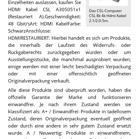
Einzelheiten auslassen, kaufen Sie
HDMI Kabel CSL A305051x1
Das
CSL-Computer
CSL 8k 4k Hdmi Kabel
(Restauriert A).Geschwindigkeit:
2.1/2.0-5m
.
48 Gbit/sArt: HDMI KabelFarbe:
SchwarzAnschlüsse:
HDMIRESTAURIERT: Hierbei handelt es sich um Produkte,
die innerhalb der Laufzeit des Widerrufs- oder
Rückgaberechts zurückgegeben wurden oder um
Ausstellungsstücke, die manchmal ausprobiert wurden;
einige werden mit einer leicht beschädigten Verpackung
oder mit einer offensichtlich geöffneten
Originalverpackung verkauft.
Alle diese Produkte sind überprüft worden, haben die
offizielle Garantie der Marke und funktionieren
einwandfrei. Je nach ihrem Zustand werden sie
klassifiziert als: A+ / Einwandfrei: Produkte in tadellosem
Zustand, deren Originalverpackung eventuell geöffnet
oder durch eine andere in sehr gutem Zustand ersetzt
wurde. A / Neuwertig: Produkte in einwandfreiem,