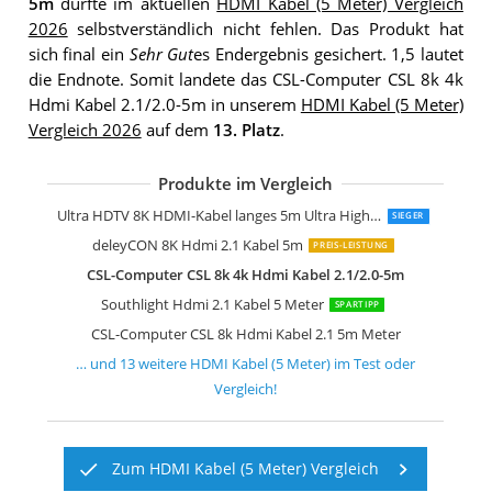
5m
durfte im aktuellen
HDMI Kabel (5 Meter) Vergleich
2026
selbstverständlich nicht fehlen. Das Produkt hat
sich final ein
Sehr Gut
es Endergebnis gesichert. 1,5 lautet
die Endnote. Somit landete das CSL-Computer CSL 8k 4k
Hdmi Kabel 2.1/2.0-5m in unserem
HDMI Kabel (5 Meter)
Vergleich 2026
auf dem
13. Platz
.
Produkte im Vergleich
Zertifiziertes 10K 8K Hdmi 2.1 Kabel 5
Hama Hdmi Kabel 5 Meter Ultra High
KabelDirekt 4K Hdmi Kabel 5m
Ultra HDTV 4K HDMI Kabel 5m
KabelDirekt 4K Hdmi Kabel 5m Pro Ser
ConnBull 8k Hdmi 2.1 Kabel 5m
Highwings Hdmi Kabel 5Meter 8K
deleyCON 5m Hdmi Kabel Hdmi 2.0
AmazonBasics Geflochtenes HDMI-Kab
Hama High Speed HDMI-Kabel 5m
Ultra HDTV 8K HDMI-Kabel langes 5m Ultra High Speed Hdmi 2.1 Kabel
SIEGER
deleyCON 8K Hdmi 2.1 Kabel 5m
PREIS-LEISTUNG
CSL-Computer CSL 8k 4k Hdmi Kabel 2.1/2.0-5m
Southlight Hdmi 2.1 Kabel 5 Meter
SPARTIPP
CSL-Computer CSL 8k Hdmi Kabel 2.1 5m Meter
… und
13
weitere
HDMI Kabel (5 Meter)
im Test oder
Vergleich!
Zum HDMI Kabel (5 Meter) Vergleich