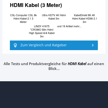
HDMI Kabel (3 Meter)
CSL-Computer CSL 8k
Ultra HDTV 4K Hdmi
KabelDirekt 8K 4K
Hdmi Kabel 2.1 3
Kabel 3m
Hdmi Kabel HDMI 2.1
Meter
3m
LINDY 41675
und 19 Artikel mehr...
"CROMO Slim Hdmi
High Speed A/A Kabel
3m
Zum Vergleich und Ratgeber
Alle Tests und Produktvergleiche für
HDMI Kabel
auf einen
Blick…