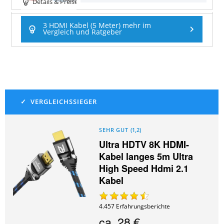
Details & Preise
3 HDMI Kabel (5 Meter) mehr im
Vergleich und Ratgeber
SEHR GUT
(
1,2
)
Ultra HDTV 8K HDMI-
Kabel langes 5m Ultra
High Speed Hdmi 2.1
Kabel
4.457
Erfahrungsberichte
ca.
28 €